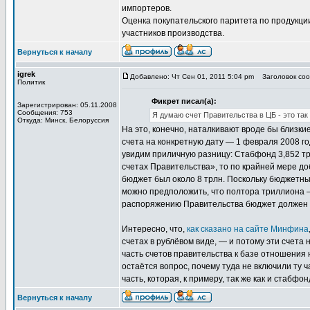
импортеров.
Оценка покупательского паритета по продукци
участников производства.
Вернуться к началу
igrek
Добавлено: Чт Сен 01, 2011 5:04 pm
Заголовок соо
Политик
Фикрет писал(а):
Зарегистрирован: 05.11.2008
Сообщения: 753
Я думаю счет Правительства в ЦБ - это т
Откуда: Минск, Белоруссия
На это, конечно, наталкивают вроде бы близк
счета на конкретную дату — 1 февраля 2008 го
увидим приличную разницу: Стабфонд 3,852 трл
счетах Правительства», то по крайней мере доб
бюджет был около 8 трлн. Поскольку бюджетны
можно предположить, что полтора триллиона —
распоряжению Правительства бюджет должен на
Интересно, что,
как сказано на сайте Минфина
счетах в рублёвом виде, — и потому эти счета 
часть счетов правительства к базе отношения н
остаётся вопрос, почему туда не включили ту ч
часть, которая, к примеру, так же как и стабф
Вернуться к началу