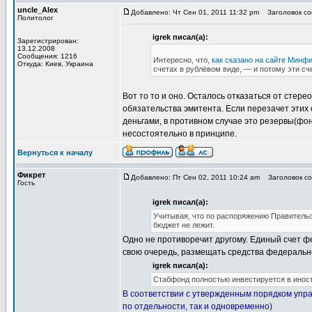
uncle_Alex
Добавлено: Чт Сен 01, 2011 11:32 pm
Заголовок со
Политолог
igrek писал(а):
Зарегистрирован:
13.12.2008
Сообщения: 1216
Интересно, что,
как сказано на сайте Минф
Откуда: Киев, Украина
счетах в рублёвом виде, — и потому эти сче
Вот то то и оно. Осталось отказаться от стере
обязательства эмитента. Если перезачет этих 
деньгами, в противном случае это резервы(фон
несостоятельно в принципе.
Вернуться к началу
Фикрет
Добавлено: Пт Сен 02, 2011 10:24 am
Заголовок со
Гость
igrek писал(а):
Учитывая, что по распоряжению Правительс
бюджет не лежит.
Одно не противоречит другому. Единый счет ф
свою очередь, размещать средства федераль
igrek писал(а):
Стабфонд полностью инвестируется в иност
В соответствии с утвержденным порядком упр
по отдельности, так и одновременно)