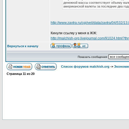
денежной массы соответствует объему валю
американской валюты за последние два год
http://www.zavtra.ru/cgi/veil/data/zavtra/04/532/13
Кинули ссылку у меня в ЖЖ:
http://malchish-org.livejournal.com/91024.html
Вернуться к началу
Показать сообщения:
Список форумов malchish.org
->
Экономи
Страница
11
из
20