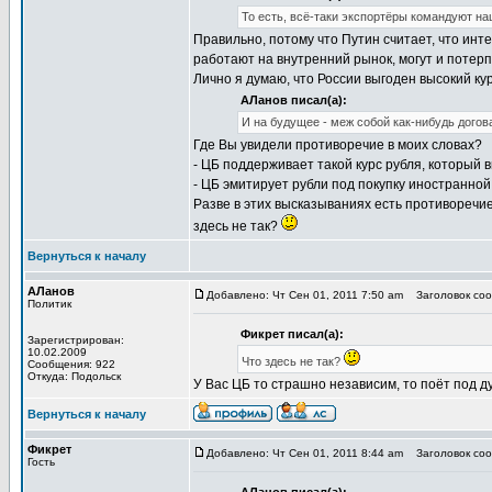
То есть, всё-таки экспортёры командуют н
Правильно, потому что Путин считает, что инт
работают на внутренний рынок, могут и потерп
Лично я думаю, что России выгоден высокий кур
АЛанов писал(а):
И на будущее - меж собой как-нибудь догов
Где Вы увидели противоречие в моих словах?
- ЦБ поддерживает такой курс рубля, который
- ЦБ эмитирует рубли под покупку иностранной
Разве в этих высказываниях есть противоречи
здесь не так?
Вернуться к началу
АЛанов
Добавлено: Чт Сен 01, 2011 7:50 am
Заголовок соо
Политик
Фикрет писал(а):
Зарегистрирован:
10.02.2009
Что здесь не так?
Сообщения: 922
Откуда: Подольск
У Вас ЦБ то страшно независим, то поёт под д
Вернуться к началу
Фикрет
Добавлено: Чт Сен 01, 2011 8:44 am
Заголовок соо
Гость