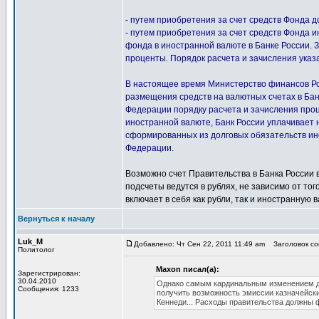
- путем приобретения за счет средств Фонда д
- путем приобретения за счет средств Фонда 
фонда в иностранной валюте в Банке России. 
проценты. Порядок расчета и зачисления ука
В настоящее время Министерство финансов Ро
размещения средств на валютных счетах в Бан
Федерации порядку расчета и зачисления проц
иностранной валюте, Банк России уплачивает 
сформированных из долговых обязательств ин
Федерации.
Возможно счет Правительства в Банка России вк
подсчеты ведутся в рублях, не зависимо от тог
включает в себя как рубли, так и иностранную в
Вернуться к началу
Luk_M
Добавлено: Чт Сен 22, 2011 11:49 am
Заголовок со
Политолог
Maxon писал(а):
Зарегистрирован:
30.04.2010
Однако самым кардинальным изменением до
Сообщения: 1233
получить возможность эмиссии казначейск
Кеннеди... Расходы правительства должны ф