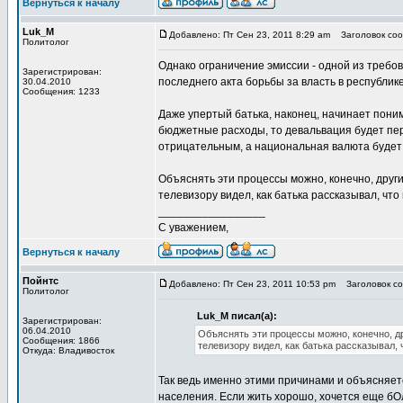
Вернуться к началу
Luk_M
Добавлено: Пт Сен 23, 2011 8:29 am
Заголовок соо
Политолог
Однако ограничение эмиссии - одной из требо
Зарегистрирован:
последнего акта борьбы за власть в республике
30.04.2010
Сообщения: 1233
Даже упертый батька, наконец, начинает пони
бюджетные расходы, то девальвация будет пе
отрицательным, а национальная валюта будет 
Объяснять эти процессы можно, конечно, друг
телевизору видел, как батька рассказывал, чт
_________________
С уважением,
Вернуться к началу
Пойнтс
Добавлено: Пт Сен 23, 2011 10:53 pm
Заголовок со
Политолог
Luk_M писал(а):
Зарегистрирован:
06.04.2010
Объяснять эти процессы можно, конечно, д
Сообщения: 1866
телевизору видел, как батька рассказывал,
Откуда: Владивосток
Так ведь именно этими причинами и объясняет
населения. Если жить хорошо, хочется еще бО