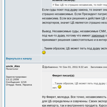
АЛанов писал(а):
У Вас ЦБ то страшно независим, то поёт по
Если суды поют под дудку закона, то значит о
страшно независимые. Если Президент патриот
независима. Если все решения и действия ЦБ
экспортеров, значит ЦБ является страшно не
Вывод. Независимые суды, независимые СМИ,
под чью-то дудку, потому что имеют
законные
о
принимает решения самостоятельно и в интер
...Таким образом, ЦБ может петь под дудку эк
Вернуться к началу
uncle_Alex
Добавлено: Чт Сен 01, 2011 9:22 am
Заголовок соо
Политолог
Фикрет писал(а):
Зарегистрирован:
13.12.2008
Сообщения: 1216
...Таким образом, ЦБ может петь под дудку
Откуда: Киев, Украина
нет.
Ну Фикрет, молодца. Все точно, независимост
для ЦБ определены и озвученны. Своих экспор
как импорта, так и внутреннего продукта. Кур