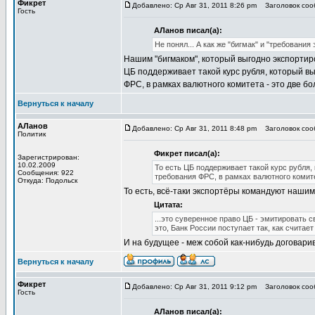
Фикрет
Добавлено: Ср Авг 31, 2011 8:26 pm
Заголовок соо
Гость
АЛанов писал(а):
Не понял... А как же "бигмак" и "требования
Нашим "бигмаком", который выгодно экспортирова
ЦБ поддерживает такой курс рубля, который в
ФРС, в рамках валютного комитета - это две б
Вернуться к началу
АЛанов
Добавлено: Ср Авг 31, 2011 8:48 pm
Заголовок соо
Политик
Фикрет писал(а):
Зарегистрирован:
10.02.2009
То есть ЦБ поддерживает такой курс рубля
Сообщения: 922
требования ФРС, в рамках валютного комите
Откуда: Подольск
То есть, всё-таки экспортёры командуют нашим
Цитата:
...это суверенное право ЦБ - эмитировать 
это, Банк России поступает так, как считае
И на будущее - меж собой как-нибудь договари
Вернуться к началу
Фикрет
Добавлено: Ср Авг 31, 2011 9:12 pm
Заголовок соо
Гость
АЛанов писал(а):