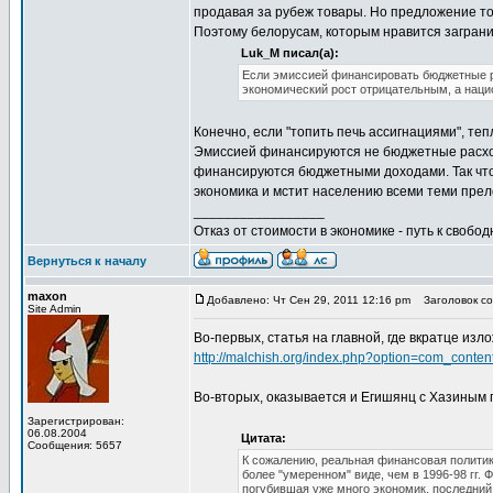
продавая за рубеж товары. Но предложение то
Поэтому белорусам, которым нравится заграниц
Luk_M писал(а):
Если эмиссией финансировать бюджетные р
экономический рост отрицательным, а наци
Конечно, если "топить печь ассигнациями", те
Эмиссией финансируются не бюджетные расход
финансируются бюджетными доходами. Так что, 
экономика и мстит населению всеми теми прел
_________________
Отказ от стоимости в экономике - путь к свобод
Вернуться к началу
maxon
Добавлено: Чт Сен 29, 2011 12:16 pm
Заголовок со
Site Admin
Во-первых, статья на главной, где вкратце изло
http://malchish.org/index.php?option=com_cont
Во-вторых, оказывается и Егишянц с Хазиным 
Зарегистрирован:
06.08.2004
Цитата:
Сообщения: 5657
К сожалению, реальная финансовая политика
более "умеренном" виде, чем в 1996-98 гг.
погубившая уже много экономик, последний