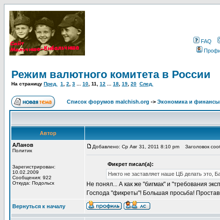
FAQ
Проф
Режим валютного комитета в России
На страницу
Пред.
1
,
2
,
3
...
10
,
11
,
12
...
18
,
19
,
20
След.
Список форумов malchish.org
->
Экономика и финансы
Автор
АЛанов
Добавлено: Ср Авг 31, 2011 8:10 pm
Заголовок соо
Политик
Фикрет писал(а):
Зарегистрирован:
10.02.2009
Никто не заставляет наше ЦБ делать это, Б
Сообщения: 922
Откуда: Подольск
Не понял... А как же "бигмак" и "требования эк
Господа "фикреты"! Большая просьба! Проставьт
Вернуться к началу