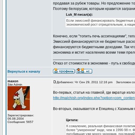
продавая за рубеж товары. Но предложение то
Поэтому белорусам, которым нравится заграниц
Luk_M писал(а):
Если эмиссией финансировать бюджетные р
экономический рост отрицательным, а наци
Конечно, если "топить печь ассигнациями", те
Эмиссией финансируются не бюджетные расход
финансируются бюджетными доходами. Так что, 
экономика и мстит населению всеми теми прел
_________________
Отказ от стоимости в экономике - путь к свобод
Вернуться к началу
maxon
Добавлено: Чт Сен 29, 2011 12:16 pm
Заголовок со
Site Admin
Во-первых, статья на главной, где вкратце изло
http://malchish.org/index.php?option=com_cont
Во-вторых, оказывается и Егишянц с Хазиным 
Зарегистрирован:
06.08.2004
Цитата:
Сообщения: 5657
К сожалению, реальная финансовая политика
более "умеренном" виде, чем в 1996-98 гг.
погубившая уже много экономик, последний