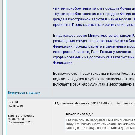
- путем приобретения за счет средств Фонда д
- путем приобретения за счет средств Фонда 
фонда в иностранной валюте в Банке России. 
проценты. Порядок расчета и зачисления ука
В настоящее время Министерство финансов Ро
размещения средств на валютных счетах в Бан
Федерации порядку расчета и зачисления проц
иностранной валюте, Банк России уплачивает 
сформированных из долговых обязательств ин
Федерации.
Возможно счет Правительства в Банка России вк
подсчеты ведутся в рублях, не зависимо от тог
включает в себя как рубли, так и иностранную в
Вернуться к началу
Luk_M
Добавлено: Чт Сен 22, 2011 11:49 am
Заголовок со
Политолог
Maxon писал(а):
Зарегистрирован:
30.04.2010
Однако самым кардинальным изменением до
Сообщения: 1233
получить возможность эмиссии казначейск
Кеннеди... Расходы правительства должны ф