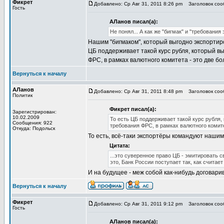
Фикрет
Добавлено: Ср Авг 31, 2011 8:26 pm
Заголовок соо
Гость
АЛанов писал(а):
Не понял... А как же "бигмак" и "требования
Нашим "бигмаком", который выгодно экспортирова
ЦБ поддерживает такой курс рубля, который в
ФРС, в рамках валютного комитета - это две б
Вернуться к началу
АЛанов
Добавлено: Ср Авг 31, 2011 8:48 pm
Заголовок соо
Политик
Фикрет писал(а):
Зарегистрирован:
10.02.2009
То есть ЦБ поддерживает такой курс рубля
Сообщения: 922
требования ФРС, в рамках валютного комите
Откуда: Подольск
То есть, всё-таки экспортёры командуют нашим
Цитата:
...это суверенное право ЦБ - эмитировать 
это, Банк России поступает так, как считае
И на будущее - меж собой как-нибудь договари
Вернуться к началу
Фикрет
Добавлено: Ср Авг 31, 2011 9:12 pm
Заголовок соо
Гость
АЛанов писал(а):