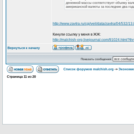
денежной массы соответствует объему валю
американской валюты за последние два год
http://www.zavtra.ru/cgi/veil/data/zavtra/04/532/13
Кинули ссылку у меня в ЖЖ:
http://malchish-org.livejournal.com/91024.html
Вернуться к началу
Показать сообщения:
Список форумов malchish.org
->
Экономи
Страница
11
из
20