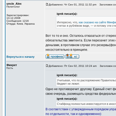
uncle_Alex
Добавлено: Чт Сен 01, 2011 11:32 pm
Заголовок со
Политолог
igrek писал(а):
Зарегистрирован:
13.12.2008
Сообщения: 1216
Интересно, что,
как сказано на сайте Минф
Откуда: Киев, Украина
счетах в рублёвом виде, — и потому эти сче
Вот то то и оно. Осталось отказаться от стере
обязательства эмитента. Если перезачет этих 
деньгами, в противном случае это резервы(фон
несостоятельно в принципе.
Вернуться к началу
Фикрет
Добавлено: Пт Сен 02, 2011 10:24 am
Заголовок со
Гость
igrek писал(а):
Учитывая, что по распоряжению Правительс
бюджет не лежит.
Одно не противоречит другому. Единый счет ф
свою очередь, размещать средства федераль
igrek писал(а):
Стабфонд полностью инвестируется в иност
В соответствии с утвержденным порядком упр
по отдельности, так и одновременно)