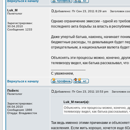
Вернуться к началу
Luk_M
Добавлено: Пт Сен 23, 2011 8:29 am
Заголовок соо
Политолог
Однако ограничение эмиссии - одной из требо
Зарегистрирован:
последнего акта борьбы за власть в республике
30.04.2010
Сообщения: 1233
Даже упертый батька, наконец, начинает пони
бюджетные расходы, то девальвация будет пе
отрицательным, а национальная валюта будет 
Объяснять эти процессы можно, конечно, друг
телевизору видел, как батька рассказывал, чт
_________________
С уважением,
Вернуться к началу
Пойнтс
Добавлено: Пт Сен 23, 2011 10:53 pm
Заголовок со
Политолог
Luk_M писал(а):
Зарегистрирован:
06.04.2010
Объяснять эти процессы можно, конечно, д
Сообщения: 1866
телевизору видел, как батька рассказывал,
Откуда: Владивосток
Так ведь именно этими причинами и объясняет
населения. Если жить хорошо, хочется еще бО