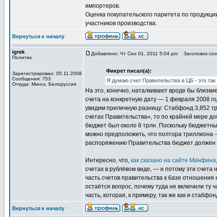
импортеров.
Оценка покупательского паритета по продукци
участников производства.
Вернуться к началу
igrek
Добавлено: Чт Сен 01, 2011 5:04 pm
Заголовок соо
Политик
Фикрет писал(а):
Зарегистрирован: 05.11.2008
Сообщения: 753
Я думаю счет Правительства в ЦБ - это т
Откуда: Минск, Белоруссия
На это, конечно, наталкивают вроде бы близк
счета на конкретную дату — 1 февраля 2008 го
увидим приличную разницу: Стабфонд 3,852 трл
счетах Правительства», то по крайней мере доб
бюджет был около 8 трлн. Поскольку бюджетны
можно предположить, что полтора триллиона —
распоряжению Правительства бюджет должен на
Интересно, что,
как сказано на сайте Минфина
счетах в рублёвом виде, — и потому эти счета 
часть счетов правительства к базе отношения н
остаётся вопрос, почему туда не включили ту ч
часть, которая, к примеру, так же как и стабф
Вернуться к началу