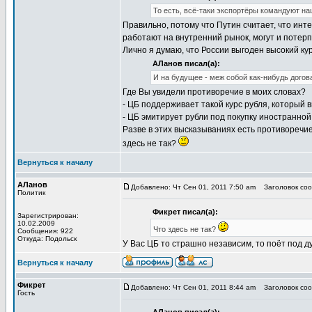
То есть, всё-таки экспортёры командуют н
Правильно, потому что Путин считает, что инт
работают на внутренний рынок, могут и потерп
Лично я думаю, что России выгоден высокий кур
АЛанов писал(а):
И на будущее - меж собой как-нибудь догов
Где Вы увидели противоречие в моих словах?
- ЦБ поддерживает такой курс рубля, который
- ЦБ эмитирует рубли под покупку иностранной
Разве в этих высказываниях есть противоречи
здесь не так?
Вернуться к началу
АЛанов
Добавлено: Чт Сен 01, 2011 7:50 am
Заголовок соо
Политик
Фикрет писал(а):
Зарегистрирован:
10.02.2009
Что здесь не так?
Сообщения: 922
Откуда: Подольск
У Вас ЦБ то страшно независим, то поёт под д
Вернуться к началу
Фикрет
Добавлено: Чт Сен 01, 2011 8:44 am
Заголовок соо
Гость