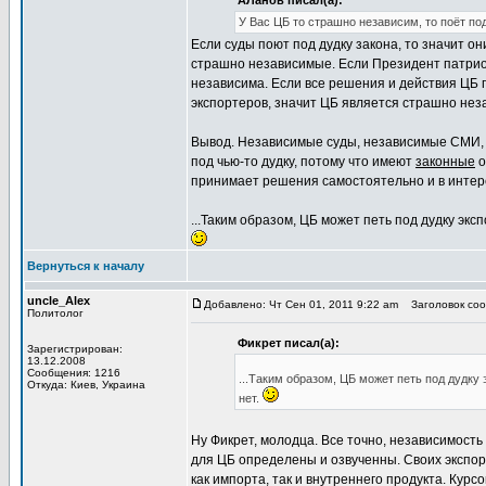
АЛанов писал(а):
У Вас ЦБ то страшно независим, то поёт по
Если суды поют под дудку закона, то значит о
страшно независимые. Если Президент патриот
независима. Если все решения и действия ЦБ
экспортеров, значит ЦБ является страшно не
Вывод. Независимые суды, независимые СМИ,
под чью-то дудку, потому что имеют
законные
о
принимает решения самостоятельно и в интер
...Таким образом, ЦБ может петь под дудку эк
Вернуться к началу
uncle_Alex
Добавлено: Чт Сен 01, 2011 9:22 am
Заголовок соо
Политолог
Фикрет писал(а):
Зарегистрирован:
13.12.2008
Сообщения: 1216
...Таким образом, ЦБ может петь под дудку
Откуда: Киев, Украина
нет.
Ну Фикрет, молодца. Все точно, независимост
для ЦБ определены и озвученны. Своих экспор
как импорта, так и внутреннего продукта. Кур