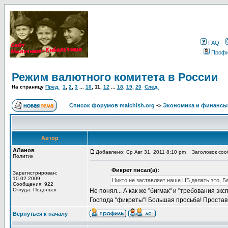
FAQ
Проф
Режим валютного комитета в России
На страницу
Пред.
1
,
2
,
3
...
10
,
11
,
12
...
18
,
19
,
20
След.
Список форумов malchish.org
->
Экономика и финансы
Автор
АЛанов
Добавлено: Ср Авг 31, 2011 8:10 pm
Заголовок соо
Политик
Фикрет писал(а):
Зарегистрирован:
10.02.2009
Никто не заставляет наше ЦБ делать это, Б
Сообщения: 922
Откуда: Подольск
Не понял... А как же "бигмак" и "требования эк
Господа "фикреты"! Большая просьба! Проставьт
Вернуться к началу