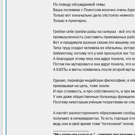
По поводу обсуждаемой темы:
Ваша полемика с Поинтсом конечно очень бур
Только вот изначально дело обстояло немного 
Только я пунктирно.
Гребли себе гребли рабы на галерах - всё это
промышленность (заставить прикованных рабов
Вот и придумали разные сказки (по-вашему, н
Типа труд создал человека из обезьяны, котор
библиотеку, потому что у неё проснулся ген "со
А благодаря этому гену она вдруг поняла, что е
Потом ген мутировал и она вдруг поняла, что 
А КЗОТы и квоты появились после второй мутаци
Однако, переводя индийскую философию, я обнар
приковывая на цепь, тоже знали.
И про стоимость, и про собственность, и про м
У них даже общественные больницы функцион
Поэтому некоторым учёным теоретикам не сле
А насчёт разностороннего образования сообща
получают в гипермаркетах. То есть торгаши от
ведь они в своё время тоже "потеснили" попов.
_________________
"Мы открыли счастье," - говорят последние