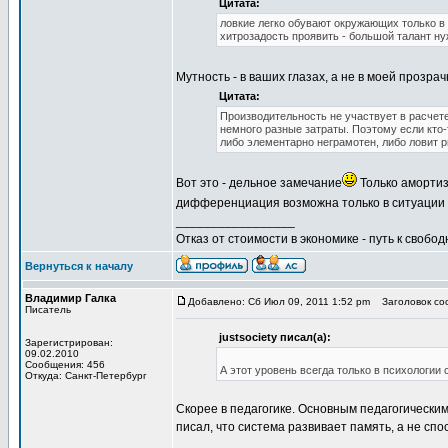
Цитата:
ловкие легко обувают окружающих только в 
хитрозадость проявить - большой талант ну
Мутность - в ваших глазах, а не в моей прозра
Цитата:
Производительность не участвует в расчете
немного разные затраты. Поэтому если кто-
либо элементарно неграмотен, либо ловит р
Вот это - дельное замечание
Только амортиз
дифференциация возможна только в ситуации 
_________________
Отказ от стоимости в экономике - путь к свобод
Вернуться к началу
Владимир Галка
Добавлено: Сб Июл 09, 2011 1:52 pm
Заголовок соо
Писатель
justsociety писал(а):
Зарегистрирован:
09.02.2010
Сообщения: 456
А этот уровень всегда только в психологии
Откуда: Санкт-Петербург
Скорее в педагогике. Основным педагогическим
писал, что система развивает память, а не сп