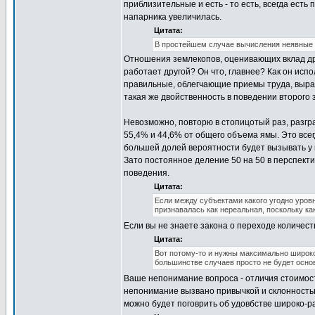
приблизительные и есть - то есть, всегда есть
напарника увеличилась.
Цитата:
В простейшем случае вычисления неявные - 
Отношения землекопов, оценивающих вклад друг
работает другой? Он что, главнее? Как он исп
правильные, облегчающие приемы труда, вырази
такая же двойственность в поведении второго 
Невозможно, повторю в стопицотый раз, разгр
55,4% и 44,6% от общего объема ямы. Это всег
большей долей вероятности будет вызывать у 
Зато постоянное деление 50 на 50 в перспект
поведения.
Цитата:
Если между субъектами какого угодно уровн
признавалась как нереальная, поскольку как
Если вы не знаете закона о переходе количест
Цитата:
Вот потому-то и нужны максимально широко
большинстве случаев просто не будет основ
Ваше непонимание вопроса - отличия стоимост
непонимание вызвано привычкой и склонностью
можно будет поговрить об удовбстве широко-р