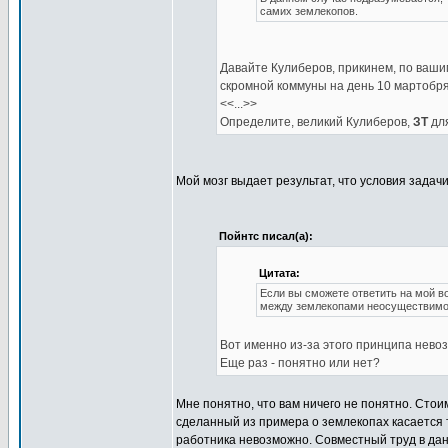
самих землекопов.
Давайте Кулиберов, прикинем, по вашим
скромной коммуны на день 10 мартобря 
<<...>>
Определите, великий Кулиберов,
ЗТ
для
Мой мозг выдает результат, что условия задач
Пойнтс писал(а):
Цитата:
Если вы сможете ответить на мой в
между землекопами неосуществимо 
Вот именно из-за этого принципа нево
Еще раз - понятно или нет?
Мне понятно, что вам ничего не понятно. Стоим
сделанный из примера о землекопах касается 
работника невозможно. Совместный труд в да