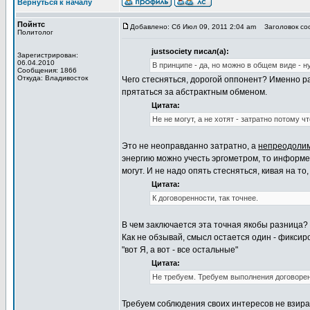
Вернуться к началу
Пойнтс
Добавлено: Сб Июл 09, 2011 2:04 am
Заголовок соо
Политолог
justsociety писал(а):
Зарегистрирован:
06.04.2010
В принципе - да, но можно в общем виде - н
Сообщения: 1866
Откуда: Владивосток
Чего стесняться, дорогой оппонент? Именно ра
прятаться за абстрактным обменом.
Цитата:
Не не могут, а не хотят - затратно потому ч
Это не неоправданно затратно, а
непреодоли
энергию можно учесть эргометром, то информет
могут. И не надо опять стесняться, кивая на т
Цитата:
К договоренности, так точнее.
В чем заключается эта точная якобы разница?
Как не обзывай, смысл остается один - фикси
"вот Я, а вот - все остальные"
Цитата:
Не требуем. Требуем выполнения договоре
Требуем соблюдения своих интересов не взирая