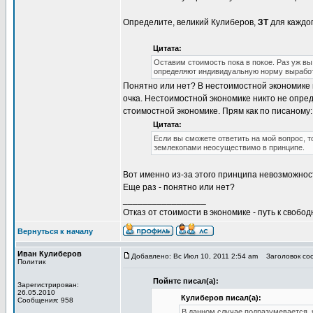
Определите, великий Кулиберов,
ЗТ
для каждог
Цитата:
Оставим стоимость пока в покое. Раз уж вы
определяют индивидуальную норму вырабо
Понятно или нет? В нестоимостной экономике 
очка. Нестоимостной экономике никто не опре
стоимостной экономике. Прям как по писаному:
Цитата:
Если вы сможете ответить на мой вопрос, 
землекопами неосуществимо в принципе.
Вот именно из-за этого принципа невозможнос
Еще раз - понятно или нет?
_________________
Отказ от стоимости в экономике - путь к свобод
Вернуться к началу
Иван Кулиберов
Добавлено: Вс Июл 10, 2011 2:54 am
Заголовок соо
Политик
Пойнтс писал(а):
Зарегистрирован:
26.05.2010
Кулиберов писал(а):
Сообщения: 958
В данном случае подразумевается, 