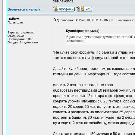
землекопов.
Вернуться к началу
Пойнтс
Добавлено: Вс Июл 10, 2011 12:06 am
Заголовок со
Политолог
Кулиберов писал(а):
Зарегистрирован:
06.04.2010
В данном случае подразумевается, что ОР 
Сообщения: 1866
землекопов.
Откуда: Владивосток
"Не суйте свои формулы по банкам и углам, не
там, а в полночь свои формулы заройте в землю 
Давайте Кулиберов, прикинем, по вашим велики
коммуны на день 10 мартобря 20... года состав
скосить 2 гектара сенокосных трав
обработать пестицидами 10 гектаров ржи и 5 г
прополоть и полить 2 гектара картофеля, гекта
собрать урожай клубники с 0,25 гектара, опрыс
подоить 20 коров, 15 коз, выпустить их пастись
спилить и разделать на пиломатерал 25 дерев
построить баню пл. 30 кв.м. и туалет на 2 очка
ну и еще кой-чего по хозяйству, можно доприду
Личсотав коммунаров 50 мужчин и 50 женщин н