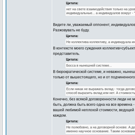
Цитата:
нет на свете взаимодействия только на у
индивидуальные... а индивидуалов вокруг - "
Видите ли, уважаемый оппонент, индивидуалов
Разжовувать не буду.
Цитата:
Не коллектива коллективу, а индивидуала и
В контексте моего суждения коллектив=субъект
представитель.
Цитата:
Босса в нынешней системе...
В бюрократической системе, и неважно, нынеш
только от вышестоящего, но и от подчиненного
Цитата:
Если никак не выражать вклад - тогда догов
способ выразить вклад или нет. А стоимост
Конечно, без всякой договоренности люди не мо
быть, должна быть всего одна на все времена -
вашей любимой неплохой стоимости, ведущей к
каждом.
Цитата:
Не полюбовно, а на договорной основе. А до
именно научное основание. Таким основани