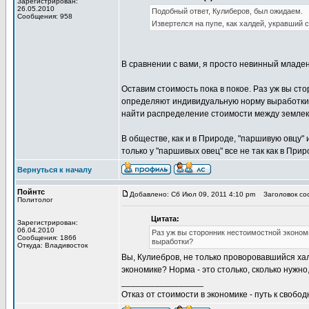
Зарегистрирован:
26.05.2010
Подобный ответ, Кулиберов, был ожидаем.
Сообщения: 958
Извертелся на пупе, как халдей, укравший 
В сравнении с вами, я просто невинный младе
Оставим стоимость пока в покое. Раз уж вы ст
определяют индивидуальную норму выработки? 
найти распределение стоимости между землек
В обществе, как и в Природе, "паршивую овцу" и
только у "паршивых овец" все не так как в Прир
Вернуться к началу
Пойнтс
Добавлено: Сб Июл 09, 2011 4:10 pm
Заголовок соо
Политолог
Цитата:
Зарегистрирован:
06.04.2010
Раз уж вы сторонник нестоимостной эконом
Сообщения: 1866
выработки?
Откуда: Владивосток
Вы, Кулиебров, не только проворовавшийся хал
экономике? Норма - это столько, сколько нужн
_________________
Отказ от стоимости в экономике - путь к свобод