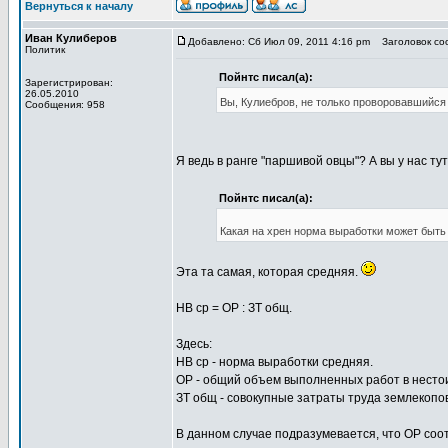
Вернуться к началу
Иван Кулиберов
Добавлено: Сб Июл 09, 2011 4:16 pm
Заголовок соо
Политик
Пойнтс писал(а):
Зарегистрирован:
26.05.2010
Вы, Кулиебров, не только проворовавшийся 
Сообщения: 958
Я ведь в ранге "паршивой овцы"? А вы у нас т
Пойнтс писал(а):
Какая на хрен норма выработки может быть
Эта та самая, которая средняя.
НВ ср = ОР : ЗТ общ.
Здесь:
НВ ср - норма выработки средняя.
ОР - общий объем выполненных работ в нест
ЗТ общ - совокупные затраты труда землекопов
В данном случае подразумевается, что ОР соо