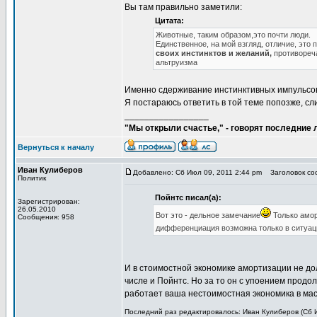
Вы там правильно заметили:
Цитата:
Животные, таким образом,это почти люди.
Единственное, на мой взгляд, отличие, эт
своих инстинктов и желаний,
противореча
альтруизма
Именно сдерживание инстинктивных импульсов
Я постараюсь ответить в той теме попозже, сл
_________________
"Мы открыли счастье," - говорят последние
Вернуться к началу
Иван Кулиберов
Добавлено: Сб Июл 09, 2011 2:44 pm
Заголовок соо
Политик
Пойнтс писал(а):
Зарегистрирован:
26.05.2010
Вот это - дельное замечание
Только амор
Сообщения: 958
дифференциация возможна только в ситуац
И в стоимостной экономике амортизации не дол
числе и Пойнтс. Но за то он с упоением продо
работает ваша нестоимостная экономика в мас
Последний раз редактировалось: Иван Кулиберов (Сб И