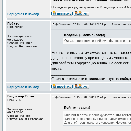
Последний раз редактировалось: Владимир Галка (Сб И
Вернуться к началу
Пойнтс
Добавлено: Сб Июл 09, 2011 2:02 pm
Заголовок соо
Политолог
Владимир Галка писал(а):
Зарегистрирован:
06.04.2010
Однако, переводя индийскую философию, я о
Сообщения: 1866
Откуда: Владивосток
Мне вот в связи с этим думается, что кастово
дадено человечеству при создании именно как
Для этой темы оффтоп, конешно. Но если есть 
месту.
_________________
Отказ от стоимости в экономике - путь к свобод
Вернуться к началу
Владимир Галка
Добавлено: Сб Июл 09, 2011 2:24 pm
Заголовок соо
Писатель
Пойнтс писал(а):
Зарегистрирован:
09.02.2010
Мне вот в связи с этим думается, что каст
Сообщения: 456
дадено человечеству при создании именно 
Откуда: Санкт-Петербург
Для этой темы оффтоп, конешно. Но если ес