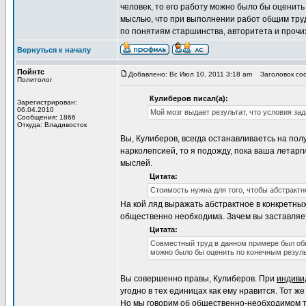
человек, то его работу можно было бы оценить
мыслью, что при выполнении работ общим тру
по понятиям старшинства, авторитета и прочи
Вернуться к началу
Пойнтс
Добавлено: Вс Июл 10, 2011 3:18 am
Заголовок соо
Политолог
Кулиберов писал(а):
Зарегистрирован:
06.04.2010
Мой мозг выдает результат, что условия за
Сообщения: 1866
Откуда: Владивосток
Вы, Кулиберов, всегда останавливаетсь на полу
нарколепсией, то я подожду, пока ваша летарг
мыслей.
Цитата:
Стоимость нужна для того, чтобы абстрактно
На кой ляд выражать абстрактное в конкретных
общественно необходима. Зачем вы заставляет
Цитата:
Совместный труд в данном примере был общ
можно было бы оценить по конечным резуль
Вы совершенно правы, Кулиберов. При
индиви
угодно в тех единицах как ему нравится. Тот ж
Но мы говорим об общественно-необходимом т