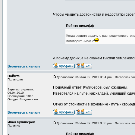
Чтобы увидеть достоинства и недостатки свое
Пойнтс писал(а):
Когда решите задачу о распределении стоим
поговорить можно
А почему двоих, а не скажем тысячи землекопо
Вернуться к началу
Пойнтс
Добавлено: Сб Июл 09, 2011 3:34 pm
Заголовок соо
Политолог
Подобный ответ, Кулиберов, был ожидаем.
Зарегистрирован:
06.04.2010
Извертелся на пупе, как халдей, укравший сдач
Сообщения: 1866
_________________
Откуда: Владивосток
Отказ от стоимости в экономике - путь к свобод
Вернуться к началу
Иван Кулиберов
Добавлено: Сб Июл 09, 2011 3:50 pm
Заголовок соо
Политик
Пойнтс писал(а):