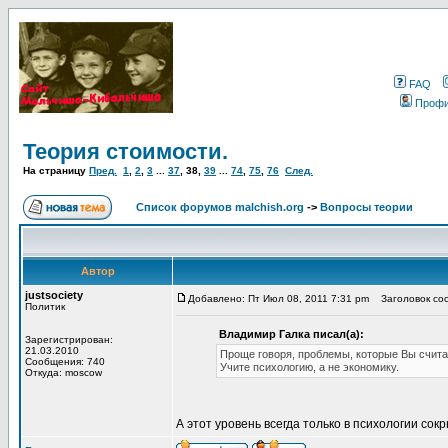
FAQ
Проф
Теория стоимости.
На страницу
Пред.
1
,
2
,
3
...
37
,
38
,
39
...
74
,
75
,
76
След.
Список форумов malchish.org
->
Вопросы теории
Автор
justsociety
Добавлено: Пт Июл 08, 2011 7:31 pm
Заголовок соо
Политик
Владимир Галка писал(а):
Зарегистрирован:
21.03.2010
Проще говоря, проблемы, которые Вы счита
Сообщения: 740
Учите психологию, а не экономику.
Откуда: moscow
А этот уровень всегда только в психологии со