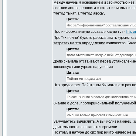
Между научным основанием и стоимостью нет 
составе договоренности состоит из малых и н
"метод тыка", а "метод авось".
Цитата:
Что за "информативная" составляющая ? Есл
Про информативную составляющую тут -
http:
Про "их полно" будете рассказывать курсистка
затратах на это определение
количество. Боле
Цитата:
Долю отстаивают, когда о ней нет договорен
Долю сначала отстаивают перед установление
консенсуса или угрозе нарушения.
Цитата:
Пойнтс же предлагает
Что предлагает Пойнтс, вы бы могли сто раз по
Цитата:
То есть знание о пользе для коллектива от 
Знание о доле, пропорциональной получаемой п
Цитата:
Именно только прибегая к вычислению.
Замучаетесь вычислять. А вычислив наконец, з
деятельность не останется времени.
Поэтому в натуре до сих пор никто ничего не