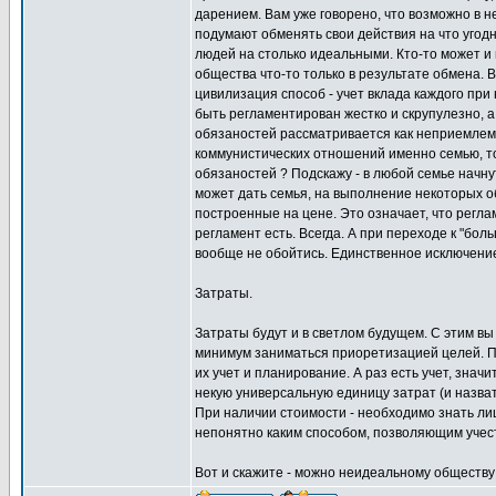
дарением. Вам уже говорено, что возможно в н
подумают обменять свои действия на что угодн
людей на столько идеальными. Кто-то может и 
общества что-то только в результате обмена. 
цивилизация способ - учет вклада каждого при
быть регламентирован жестко и скрупулезно, а
обязаностей рассматривается как неприемлемо
коммунистических отношений именно семью, то 
обязаностей ? Подскажу - в любой семье начнут
может дать семья, на выполнение некоторых о
построенные на цене. Это означает, что регла
регламент есть. Всегда. А при переходе к "бол
вообще не обойтись. Единственное исключение
Затраты.
Затраты будут и в светлом будущем. С этим вы
минимум заниматься приоретизацией целей. По
их учет и планирование. А раз есть учет, знач
некую универсальную единицу затрат (и назват
При наличии стоимости - необходимо знать лиш
непонятно каким способом, позволяющим учест
Вот и скажите - можно неидеальному обществу