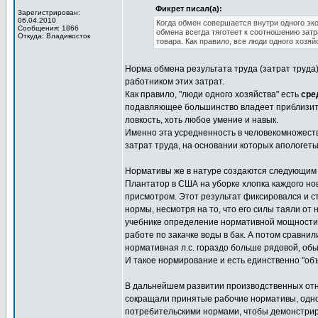
Фикрет писал(а):
Зарегистрирован:
06.04.2010
Когда обмен совершается внутри одного эк
Сообщения: 1866
обмена всегда тяготеет к соотношению затр
Откуда: Владивосток
товара. Как правило, все люди одного хозя
Норма обмена результата труда (затрат труда
работником этих затрат.
Как правило, "люди одного хозяйства" есть
сре
подавляющее большинство владеет приблизител
ловкость, хоть любое умение и навык.
Именно эта усредненность в человекомножест
затрат труда, на основании которых апологет
Нормативы же в натуре создаются следующим о
Плантатор в США на уборке хлопка каждого но
присмотром. Этот результат фиксировался и с
нормы, несмотря на то, что его силы таяли от
учебнике определение нормативной мощности
работе по закачке воды в бак. А потом сравн
нормативная л.с. гораздо больше рядовой, об
И такое нормирование и есть единственно "об
В дальнейшем развитии производственных от
сокращали принятые рабочие нормативы, одно
потребительскими нормами, чтобы демонстриро