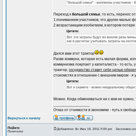
"большой семье" - миллионы участников - б
Переход к
большой семье
, то есть, перенос
1.пониманием участников, что другие малые 
2.возрастающим изобилием, в котором потери
Цитата:
Вот эти затраты будут во многие разы мень
как в расчетах учитывать затраты на изгото
Дался вам этот трактор
Разве коммуна, которая есть малая форма, изг
коммунизма покупает у капиталиста - то есть, 
трактор,
государство ставит себе целью обере
стоиомстях в отношении с внешним миром - я 
Цитата:
Вот и скажите - можно неидеальному общес
Можно. Когда обмениваться ни с кем не нужно,
_________________
Отказ от стоимости в экономике - путь к свобод
Вернуться к началу
Пойнтс
Добавлено: Вс Июн 19, 2011 5:00 pm
Заголовок со
Политолог