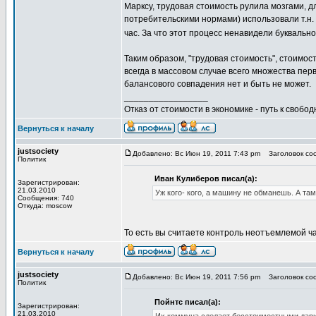
Марксу, трудовая стоимость рулила мозгами, 
потребительскими нормами) использовали т.н.
час. За что этот процесс ненавидели буквальн
Таким образом, "трудовая стоимость", стоимос
всегда в массовом случае всего множества пе
балансового совпадения нет и быть не может.
_________________
Отказ от стоимости в экономике - путь к свобод
Вернуться к началу
justsociety
Добавлено: Вс Июн 19, 2011 7:43 pm
Заголовок со
Политик
Иван Кулиберов писал(а):
Зарегистрирован:
21.03.2010
Уж кого- кого, а машину не обманешь. А т
Сообщения: 740
Откуда: moscow
То есть вы считаете контроль неотъемлемой ч
Вернуться к началу
justsociety
Добавлено: Вс Июн 19, 2011 7:56 pm
Заголовок со
Политик
Пойнтс писал(а):
Зарегистрирован:
21.03.2010