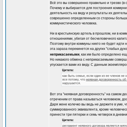
Всё это вы совершенно правильно и трезво (в 
Почему и выбирается для построения коммуни
деятельность на виду и результаты их деятель
соврешенно определенным со стороны больши
коммунистического человека.
Ни в крестьянскую артель в прошлом, ни в ком
отношениями, убегая от бесчеловечного капита
Поэтому внутри коммуны никто не будет идти 
эта зараза перекинется на других "слабых ду
неприкасаемыми
, как им было определено ещ
Но никакого обмена с неприкасаемыми соверша
упускается вами из виду. С данным экземпляро
Цитата:
как быть семье, если один из ее членов не
все потому, что
неявная договоренность об
нарушается.
Вот эта "неявная договоренность" на самом д
отреченим от права называться человеком, до
Даря жене колечко вы ведь не держите в уме, ч
суммированного эквивалента, кроме человеческ
принести три пятерки и семь четверок в дневни
Цитата:
регламент неявного договора является мягк