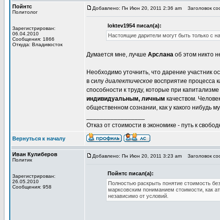
Пойнтс
Добавлено: Пн Июн 20, 2011 2:36 am
Заголовок со
Политолог
loktev1954 писал(а):
Зарегистрирован:
06.04.2010
Настоящие дарители могут быть только с на
Сообщения: 1866
Откуда: Владивосток
Думается мне, лучше
Арслана
об этом никто н
Необходимо уточнить, что дарение участник 
в силу
диалектическое
восприятие процесса к
способности к труду, которые при капитализме
индивидуальным, личным
качеством. Челове
общественном сознании, как у какого нибудь му
_________________
Отказ от стоимости в экономике - путь к свобод
Вернуться к началу
Иван Кулиберов
Добавлено: Пн Июн 20, 2011 3:23 am
Заголовок со
Политик
Пойнтс писал(а):
Зарегистрирован:
26.05.2010
Полностью раскрыть понятие стоимость без
Сообщения: 958
марксовским пониманием стоимости, как ат
независимо от условий.