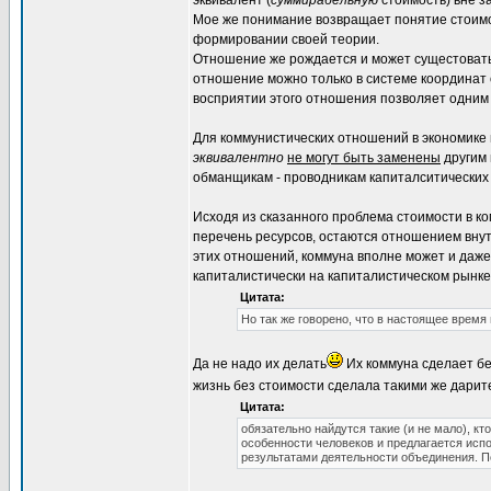
эквивалент (
суммирабельную
стоимость) вне з
Мое же понимание возвращает понятие стоим
формировании своей теории.
Отношение же рождается и может сущестовать т
отношение можно только в системе координат о
восприятии этого отношения позволяет одним 
Для коммунистических отношений в экономике
эквивалентно
не могут быть заменены
другим 
обманщикам - проводникам капиталситических
Исходя из сказанного проблема стоимости в ко
перечень ресурсов, остаются отношением вну
этих отношений, коммуна вполне может и даже
капиталистически на капиталистическом рынке
Цитата:
Но так же говорено, что в настоящее время
Да не надо их делать
Их коммуна сделает бе
жизнь без стоимости сделала такими же дарит
Цитата:
обязательно найдутся такие (и не мало), кт
особенности человеков и предлагается испо
результатами деятельности объединения. П