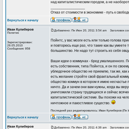
над капиталистическим городом, а не наоборот
_________________
Отказ от стоимости в экономике - путь к свобод
Вернуться к началу
Иван Кулиберов
Добавлено: Пн Июн 20, 2011 3:54 am
Заголовок со
Политик
Пойнтс, у вас мозги есть или только голова пр
Зарегистрирован:
и повторюсь еще раз, что такие как вы умеете 
26.05.2010
Сообщения: 958
большинство. Не надо тут строить из себя овц
Ваши идеи о коммунах - бред умалишенного. П
есть собственник, типа Пойнтса, и он по своем
ублюдочное общество не приемлю, так же, как
есть желание стройте свой фрактальный комму
общество коммун в котором я имею несчастье п
ничто. Да и зачем они вам нужны, когда вы вер
уничтожили страну трудящихся и сейчас всячес
капиталистической системе. Вы похожи на чело
ничтожное и пакостливое существо.
Последний раз редактировалось: Иван Кулиберов (Пн Ию
Вернуться к началу
Иван Кулиберов
Добавлено: Пн Июн 20, 2011 4:36 am
Заголовок со