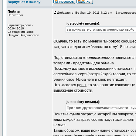
Вернуться к началу
Пойнтс
Добавлено: Вс Июн 19, 2011 4:12 pm
Заголовок со
Политолог
justsociety писал(а):
Зарегистрирован:
06.04.2010
вы понимаете стоимость именно как свойст
Сообщения: 1866
Откуда: Владивосток
Обычно, то есть, по мнению "мирового сообщес
так, как выгодно этим "известно кому". Я не с
Под стоимостью
в политэкономии
понимается
товарами - предмтами для обмена.
Поскольку дальше в исследовании стоимости 
потребительскую
(австрийскую) теории, то е
учения своё. Из-за чего и спор не утихает.
Что касается
цены
, то это понятие означает (
выражение стоимости
.
justsociety писал(а):
При этом другое понимание стоимости - сум
Понятие сумма затрат, о которой вы говорите, 
когда каждой затрате соответсвует эквивалент
нельзя.
Таким образом, ваше понимание стоимости сов