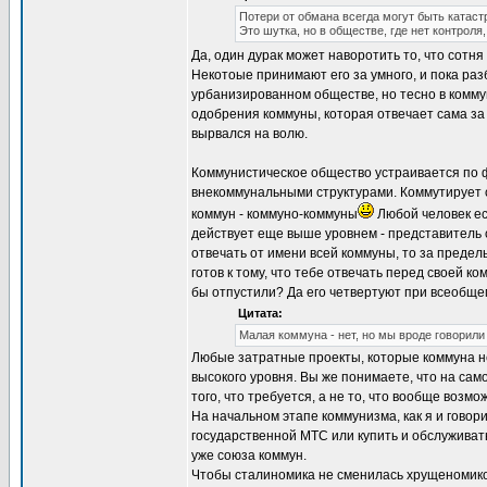
Потери от обмана всегда могут быть катаст
Это шутка, но в обществе, где нет контроля
Да, один дурак может наворотить то, что сотня 
Некотоые принимают его за умного, и пока раз
урбанизированном обществе, но тесно в комму
одобрения коммуны, которая отвечает сама за 
вырвался на волю.
Коммунистическое общество устраивается по ф
внекоммунальными структурами. Коммутирует с
коммун - коммуно-коммуны
Любой человек ес
действует еще выше уровнем - представитель с
отвечать от имени всей коммуны, то за предел
готов к тому, что тебе отвечать перед своей к
бы отпустили? Да его четвертуют при всеобще
Цитата:
Малая коммуна - нет, но мы вроде говорили
Любые затратные проекты, которые коммуна н
высокого уровня. Вы же понимаете, что на сам
того, что требуется, а не то, что вообще возм
На начальном этапе коммунизма, как я и говор
государственной МТС или купить и обслуживат
уже союза коммун.
Чтобы сталиномика не сменилась хрущеномикой