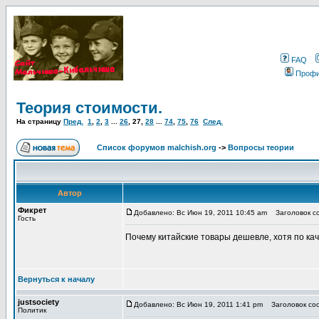
FAQ
Проф
Теория стоимости.
На страницу
Пред.
1
,
2
,
3
...
26
,
27
,
28
...
74
,
75
,
76
След.
Список форумов malchish.org
->
Вопросы теории
Автор
Фикрет
Добавлено: Вс Июн 19, 2011 10:45 am
Заголовок с
Гость
Почему китайские товары дешевле, хотя по кач
Вернуться к началу
justsociety
Добавлено: Вс Июн 19, 2011 1:41 pm
Заголовок со
Политик