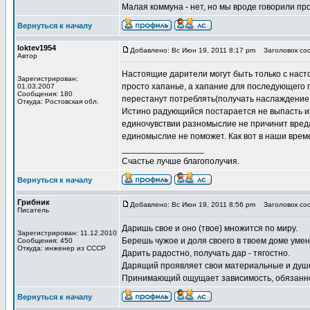
Малая коммуна - нет, но мы вроде говорили пр
Вернуться к началу
loktev1954
Добавлено: Вс Июн 19, 2011 8:17 pm
Заголовок со
Автор
Настоящие дарители могут быть только с насто
Зарегистрирован:
просто хапанье, а хапание для последующего 
01.03.2007
Сообщения: 180
перестанут потреблять(получать наслаждение 
Откуда: Ростовская обл.
Истино радующийся постарается не выпасть из
единочувствии разномыслие не причинит вреда.
единомыслие не поможет. Как вот в наши врем
_________________
Счастье лучше благополучия.
Вернуться к началу
Грибник
Добавлено: Вс Июн 19, 2011 8:56 pm
Заголовок со
Писатель
Даришь свое и оно (твое) множится по миру.
Зарегистрирован: 11.12.2010
Берешь чужое и доля своего в твоем доме уме
Сообщения: 450
Откуда: инженер из СССР
Дарить радостно, получать дар - тягостно.
Дарящий проявляет свои материальные и душ
Принимающий ощущает зависимость, обязанност
Вернуться к началу