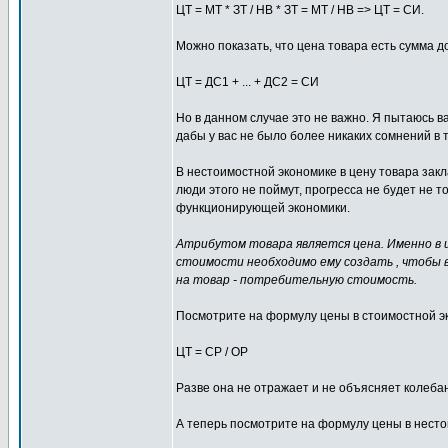
ЦТ = МТ * ЗТ / НВ * ЗТ = МТ / НВ => ЦТ = СИ.
Можно показать, что цена товара есть сумма д
ЦТ = ДС1 + ... + ДС2 = СИ
Но в данном случае это не важно. Я пытаюсь в
дабы у вас не было более никаких сомнений в
В нестоимостной экономике в цену товара зак
люди этого не поймут, прогресса не будет не т
функционирующей экономики.
Атрибутом товара является цена. Именно в ц
стоимости необходимо ему создать , чтобы
на товар - потребительную стоимость.
Посмотрите на формулу цены в стоимостной э
ЦТ = СР / ОР
Разве она не отражает и не объясняет колеба
А теперь посмотрите на формулу цены в несто