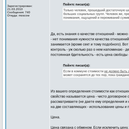
Пойнтс писал(а):
Зарегистрирован:
21.03.2010
Только человек, прошедший достаточную ш
Сообщения: 740
больших социальных групп. Человек же, пр
Откуда: moscow
понимания, ощущений и переживаний сужива
Да, есть знания о качестве отношений - можно
- нет понимания нужности качества отношений.
занимается (кроме сект и тому подобного). Вот 
контроль - уж сколько раз о нем напоминаю - д
постоянная бдительность - есть цена свободы -
Пойнтс писал(а):
Если в коммуне стоимости
не должно быть 
может сохранятся до тех пор, пока гражда
Из вашего определения стоимости как отношени
свойство называется цена - чисто договорное 
рассматриваете (не даете ему определения и 
на две составляющих - использование цены и 
Цена.
Цена связана с обменом. Если исключить цену