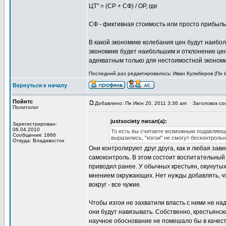
ЦТ" = (СР + СФ) / ОР, где
СФ - фиктивная стоимость или просто прибыль 
В какой экономике колебания цен будут наибо
экономике будет наибольшим и отклонение цен
адекватным только для нестоимостной экономи
Последний раз редактировалось: Иван Кулиберов (Пн И
Вернуться к началу
Пойнтс
Добавлено: Пн Июн 20, 2011 3:36 am
Заголовок со
Политолог
justsociety писал(а):
Зарегистрирован:
06.04.2010
То есть вы считаете возможным подавляющее
Сообщения: 1866
выразились, "изгои" не смогут бесконтрольн
Откуда: Владивосток
Они контролируют друг друга, как и любая зав
самоконтроль. В этом состоит воспитательный 
приводил ранее. У обычных крестьян, окунутых
мнением окружающих. Нет нужды добавлять, ч
вокруг - все чужие.
Чтобы изгои не захватили власть с ними не на
они будут навязывать. Собственно, крестьянск
научное обоснование не помешало бы в качест