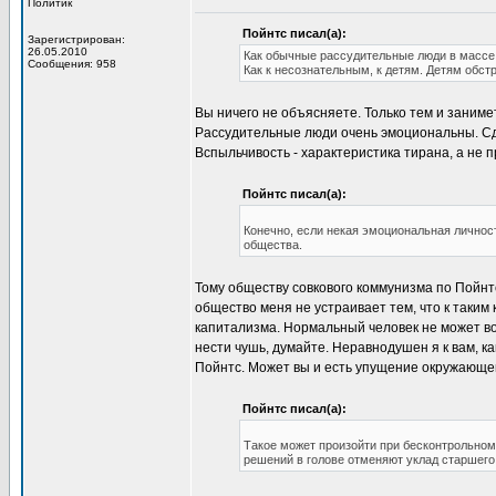
Политик
Пойнтс писал(а):
Зарегистрирован:
26.05.2010
Как обычные рассудительные люди в массе
Сообщения: 958
Как к несознательным, к детям. Детям обст
Вы ничего не объясняете. Только тем и заним
Рассудительные люди очень эмоциональны. Сде
Вспыльчивость - характеристика тирана, а не п
Пойнтс писал(а):
Конечно, если некая эмоциональная личнос
общества.
Тому обществу совкового коммунизма по Пойнтс
общество меня не устраивает тем, что к таким 
капитализма. Нормальный человек не может в
нести чушь, думайте. Неравнодушен я к вам, к
Пойнтс. Может вы и есть упущение окружающе
Пойнтс писал(а):
Такое может произойти при бесконтрольном
решений в голове отменяют уклад старшего