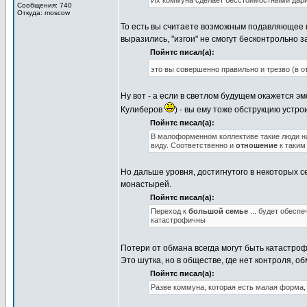
Их коммуна сделает бесстоимостными дар
Сообщения: 740
Откуда: moscow
То есть вы считаете возможным подавляющее п
выразились, "изгои" не смогут бесконтрольно з
Пойнтс писал(а):
это вы совершенно правильно и трезво (в о
Ну вот - а если в светлом будущем окажется 
Кулиберов
) - вы ему тоже обструкцию устро
Пойнтс писал(а):
В малоформенном коллективе такие люди на 
виду. Соответственно и
отношение
к таким
Но дальше уровня, достигнутого в некоторых с
монастырей.
Пойнтс писал(а):
Переход к
большой семье
... будет обесп
катастрофичны
Потери от обмана всегда могут быть катастро
Это шутка, но в обществе, где нет контроля, об
Пойнтс писал(а):
Разве коммуна, которая есть малая форма,