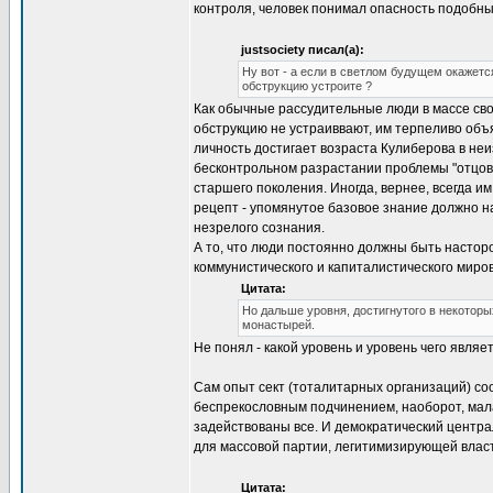
контроля, человек понимал опасность подобн
justsociety писал(а):
Ну вот - а если в светлом будущем окажет
обструкцию устроите ?
Как обычные рассудительные люди в массе сво
обструкцию не устраиввают, им терпеливо объ
личность достигает возраста Кулиберова в не
бесконтрольном разрастании проблемы "отцов 
старшего поколения. Иногда, вернее, всегда им
рецепт - упомянутое базовое знание должно н
незрелого сознания.
А то, что люди постоянно должны быть насторо
коммунистического и капиталистического миро
Цитата:
Но дальше уровня, достигнутого в некоторых
монастырей.
Не понял - какой уровень и уровень чего явля
Сам опыт сект (тоталитарных организаций) со
беспрекословным подчинением, наоборот, мала
задействованы все. И демократический центра
для массовой партии, легитимизирующей власт
Цитата: