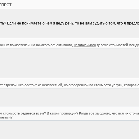
 ЕПРСТ.
? Если не понимаете о чем я веду речь, то не вам судить о том, что я предл
чных показателей, но никакого объективного,
независимого
дележа стоимостей между 
тат стрелочника состоит из неизвестной, но оговоренной по стоимости услуги, котора
им стоимость отдается всем? В какой пропорции? Когда все за одного, что вся их стои
унгами?