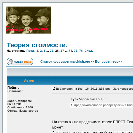
Теория стоимости.
На страницу
Пред.
1
,
2
,
3
...
25
,
26
,
27
...
74
,
75
,
76
След.
Список форумов malchish.org
->
Вопросы теории
Автор
Пойнтс
Добавлено: Чт Июн 16, 2011 3:58 pm
Заголовок со
Политолог
Кулиберов писал(а):
Зарегистрирован:
06.04.2010
Я предложил способ распределения благ
Сообщения: 1866
Откуда: Владивосток
Ни хрена вы не предложили, кроме ЕПРСТ. Ес
может.
А лозунги о том, что конкретный результат ст