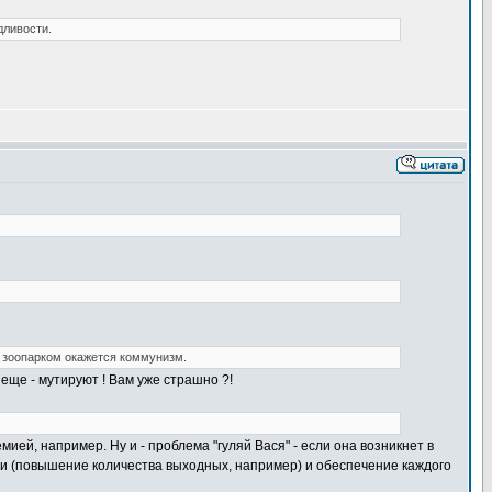
дливости.
и зоопарком окажется коммунизм.
 еще - мутируют ! Вам уже страшно ?!
ией, например. Ну и - проблема "гуляй Вася" - если она возникнет в
ни (повышение количества выходных, например) и обеспечение каждого