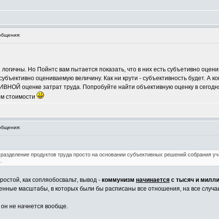
общения:
логичны. Но Пойнтс вам пытается показать, что в них есть субъетивно оцени
убъективно оцениваемую величину. Как ни крути - субъективность будет. А ко
ВНОЙ оценке затрат труда. Попробуйте найти объективную оценку в сегодня
ком стоимости
общения:
разделение продуктов труда просто на основании субъективных решений собрания уч
.
простой, как сопляобосвальт, вывод -
коммунизм
начинается
с тысяч и милли
нные масштабы, в которых были бы расписаны все отношения, на все случаи
, он не начнется вообще.