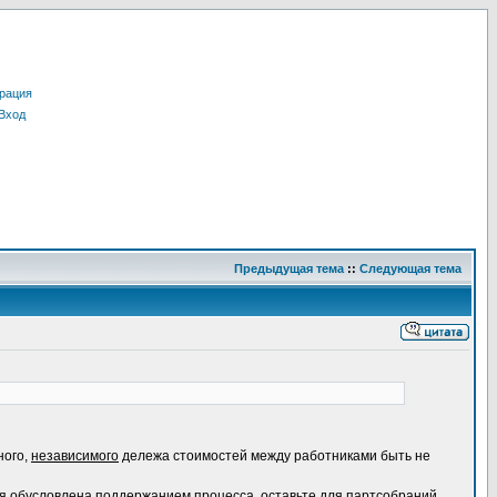
рация
Вход
Предыдущая тема
::
Следующая тема
ного,
независимого
дележа стоимостей между работниками быть не
орая обусловлена поддержанием процесса, оставьте для партсобраний.