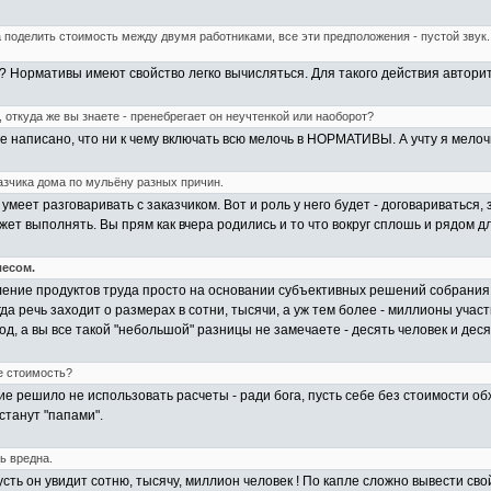
 поделить стоимость между двумя работниками, все эти предположения - пустой звук. 
 Нормативы имеют свойство легко вычисляться. Для такого действия авторите
откуда же вы знаете - пренебрегает он неучтенкой или наоборот?
е написано, что ни к чему включать всю мелочь в НОРМАТИВЫ. А учту я мелоч
азчика дома по мульёну разных причин.
меет разговаривать с заказчиком. Вот и роль у него будет - договариваться, з
ожет выполнять. Вы прям как вчера родились и то что вокруг сплошь и рядом 
лесом.
ение продуктов труда просто на основании субъективных решений собрания 
да речь заходит о размерах в сотни, тысячи, а уж тем более - миллионы учас
од, а вы все такой "небольшой" разницы не замечаете - десять человек и дес
е стоимость?
ие решило не использовать расчеты - ради бога, пусть себе без стоимости об
станут "папами".
ь вредна.
усть он увидит сотню, тысячу, миллион человек ! По капле сложно вывести свой