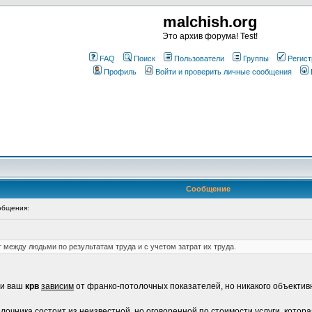
malchish.org
Это архив форума! Test!
FAQ
Поиск
Пользователи
Группы
Регист
Профиль
Войти и проверить личные сообщения
Сообщение
общения:
 между людьми по результатам труда и с учетом затрат их труда.
ли ваш
крв
зависим
от франко-потолочных показателей, но никакого объектив
релочника состоит из неизвестной, но оговоренной по стоимости услуги, кот