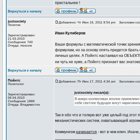
пристальнее !
Вернуться к началу
justsociety
Добавлено: Чт Июн 16, 2011 8:54 pm
Заголовок со
Политик
Иван Кулиберов
Зарегистрирован:
21.03.2010
Сообщения: 740
Ваши формулы с математической точки зрения 
Откуда: moscow
формулам, но за основу опять придется брать с
личных целях. А Пойнтс настаивал на ОБЪЕКТИ
ни чуть не хуже, а Пойнтс признает вас знато
Вернуться к началу
Пойнтс
Добавлено: Пт Июн 17, 2011 4:34 am
Заголовок со
Политолог
justsociety писал(а):
Зарегистрирован:
06.04.2010
В микро коллективах вполне приемлемо 
Сообщения: 1866
себе светлое будущее могут нарисовать
Откуда: Владивосток
Так я обо что и толкую вот уже целый год этот 
механистических систем, охватывающей агроме
Коммунизм
начинается
- вот в чем ключ. Иначе
_________________