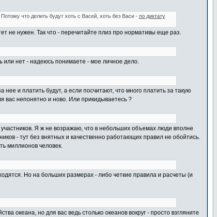
Потому что делить будут хоть с Васей, хоть без Васи -
по диктату
т не нужен. Так что - перечитайте плиз про нормативы еще раз.
ь или нет - надеюсь понимаете - мое личное дело.
а нее и платить будут, а если посчитают, что много платить за такую
для вас непонятно и ново. Или прикидываетесь ?
участников. Я ж не возражаю, что в небольших объемах люди вполне
тников - тут без внятных и качественно работающих правил не обойтись.
ять миллионов человек.
ходятся. Но на больших размерах - либо четкие правила и расчеты (и
ства океана, но для вас ведь столько океанов вокруг - просто взгляните