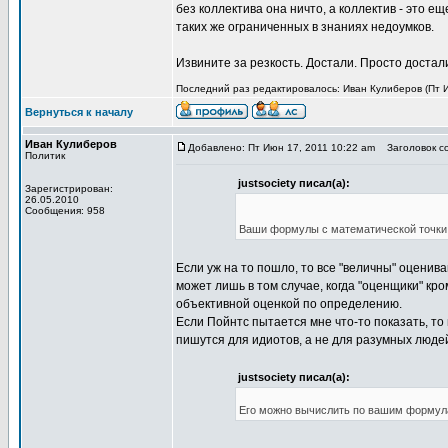
без коллектива она ничто, а коллектив - это е
таких же ограниченных в знаниях недоумков.
Извините за резкость. Достали. Просто достал
Последний раз редактировалось: Иван Кулиберов (Пт И
Вернуться к началу
Иван Кулиберов
Добавлено: Пт Июн 17, 2011 10:22 am
Заголовок с
Политик
justsociety писал(а):
Зарегистрирован:
26.05.2010
Сообщения: 958
Ваши формулы с математической точки з
Если уж на то пошло, то все "величны" оценив
может лишь в том случае, когда "оценщики" кр
объективной оценкой по определению.
Если Пойнтс пытается мне что-то показать, то
пишутся для идиотов, а не для разумных люде
justsociety писал(а):
Его можно вычислить по вашим формула