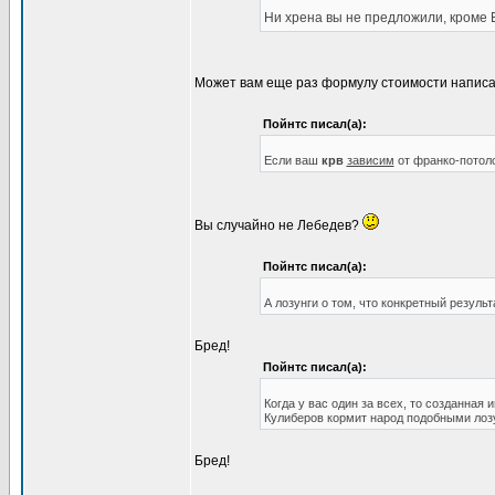
Ни хрена вы не предложили, кроме
Может вам еще раз формулу стоимости написать
Пойнтс писал(а):
Если ваш
крв
зависим
от франко-потоло
Вы случайно не Лебедев?
Пойнтс писал(а):
А лозунги о том, что конкретный резуль
Бред!
Пойнтс писал(а):
Когда у вас один за всех, то созданная 
Кулиберов кормит народ подобными лоз
Бред!