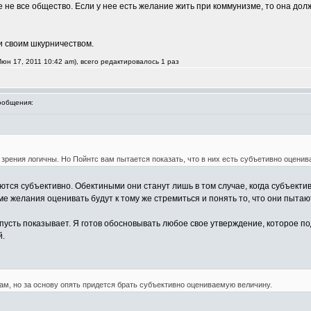
ще не все общество. Если у нее есть желание жить при коммунизме, то она до
и своим шкурничеством.
юн 17, 2011 10:42 am), всего редактировалось 1 раз
ообщения:
рения логичны. Но Пойнтс вам пытается показать, что в них есть субъетивно оценив
аются субъективно. Обектиными они станут лишь в том случае, когда субъект
оме желания оценивать будут к тому же стремиться и понять то, что они пы
 пусть показывает. Я готов обосновывать любое свое утверждение, которое 
й.
м, но за основу опять придется брать субъективно оцениваемую величину.