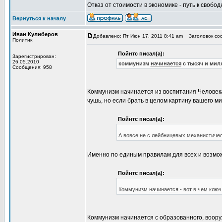
Отказ от стоимости в экономике - путь к свобод
Вернуться к началу
Иван Кулиберов
Добавлено: Пт Июн 17, 2011 8:41 am
Заголовок со
Политик
Пойнтс писал(а):
Зарегистрирован:
26.05.2010
коммунизм
начинается
с тысяч и мил
Сообщения: 958
Коммунизм начинается из воспитания Человек
чушь, но если брать в целом картину вашего ми
Пойнтс писал(а):
А вовсе не с лейбницевых механистичес
Именно по единым правилам для всех и возмож
Пойнтс писал(а):
Коммунизм
начинается
- вот в чем ключ
Коммунизм начинается с образованного, вооруж