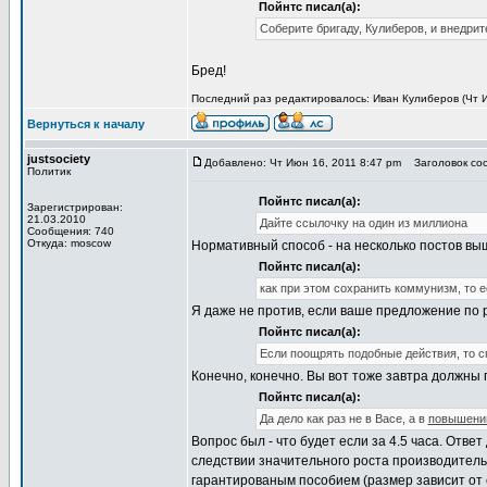
Пойнтс писал(а):
Соберите бригаду, Кулиберов, и внедрит
Бред!
Последний раз редактировалось: Иван Кулиберов (Чт И
Вернуться к началу
justsociety
Добавлено: Чт Июн 16, 2011 8:47 pm
Заголовок со
Политик
Пойнтс писал(а):
Зарегистрирован:
21.03.2010
Дайте ссылочку на один из миллиона
Сообщения: 740
Откуда: moscow
Нормативный способ - на несколько постов выш
Пойнтс писал(а):
как при этом сохранить коммунизм, то 
Я даже не против, если ваше предложение по 
Пойнтс писал(а):
Если поощрять подобные действия, то с
Конечно, конечно. Вы вот тоже завтра должны п
Пойнтс писал(а):
Да дело как раз не в Васе, а в
повышении
Вопрос был - что будет если за 4.5 часа. Отве
следствии значительного роста производитель
гарантированым пособием (размер зависит от 