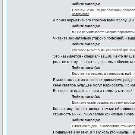
Пойнтс писал(а):
Пока вы не нашли (не показали) способа
авторитета
.
А показ нормативного способа вами пропущен ?
Пойнтс писал(а):
вы же не учитываете мелкие параметры, 
Читайте внимательно (так оно полезней) - выш
Пойнтс писал(а):
его голос может быть увесистей для зак
Это называется - специализация. Некто лучше у
роль ни к чему - значит еще и роль рабочего м
Пойнтс писал(а):
Коллектив решает, а стоимость идёт 
В микро коллективах вполне приемлемо раздел
себе светлое будущее могут нарисовать. Но ког
Вот про эти правила я вам и талдычу который г
Пойнтс писал(а):
Если коллектив решает, то зачем вообщ
Коллективу - коллективово - там где объединен
стоимость в них), либо самые крикливые снова 
Пойнтс писал(а):
Ответ очевиден - в коллективе стоимост
Поднимите ему веки, а ? Ну хоть кто-нибудь ! П