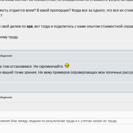
имость отдается всем? В какой пропорции? Когда все за одного, что вся их сто
и?
й свой дележ по
крв
, вот тогда и поделитесь с нами опытом стоимостной спра
ному труду.
общения:
на том остановимся. Не скромничайте.
ти вашей точки зрения. Не вижу примеров опровергающих мои логичные расс
общения:
ления благ между людьми по результатам труда и с учетом затрат их труда.