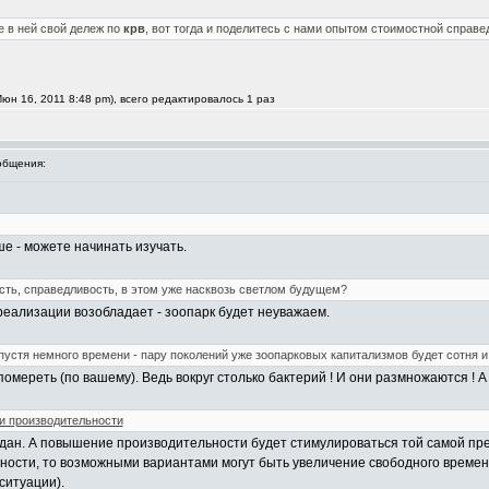
е в ней свой дележ по
крв
, вот тогда и поделитесь с нами опытом стоимостной справе
юн 16, 2011 8:48 pm), всего редактировалось 1 раз
общения:
е - можете начинать изучать.
есть, справедливость, в этом уже насквозь светлом будущем?
реализации возобладает - зоопарк будет неуважаем.
пустя немного времени - пару поколений уже зоопарковых капитализмов будет сотня 
омереть (по вашему). Ведь вокруг столько бактерий ! И они размножаются ! А
 производительности
т дан. А повышение производительности будет стимулироваться той самой прем
ности, то возможными вариантами могут быть увеличение свободного време
ситуации).