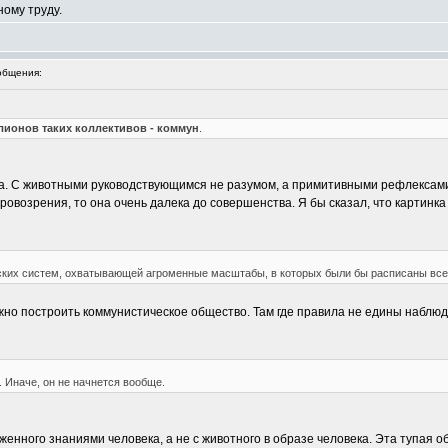
ному труду.
общения:
лионов таких коллективов - коммун
.
а. С животными руководствующимся не разумом, а примитивными рефлексами 
ровозрения, то она очень далека до совершенства. Я бы сказал, что картинка
ких систем, охватывающей агроменные масштабы, в которых были бы расписаны все о
но построить коммунистическое общество. Там где правила не едины наблюд
. Иначе, он не начнется вообще.
енного знаниями человека, а не с животного в образе человека. Эта тупая об