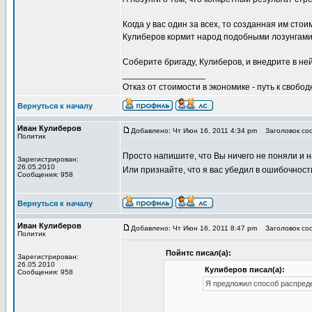
Когда у вас один за всех, то созданная им сто
Кулиберов кормит народ подобными лозунгам
Соберите бригаду, Кулиберов, и внедрите в не
_________________
Отказ от стоимости в экономике - путь к свобод
Вернуться к началу
Иван Кулиберов
Добавлено: Чт Июн 16, 2011 4:34 pm
Заголовок со
Политик
Просто напишите, что Вы ничего не поняли и 
Зарегистрирован:
26.05.2010
Или признайте, что я вас убедил в ошибочнос
Сообщения: 958
Вернуться к началу
Иван Кулиберов
Добавлено: Чт Июн 16, 2011 8:47 pm
Заголовок со
Политик
Пойнтс писал(а):
Зарегистрирован:
26.05.2010
Кулиберов писал(а):
Сообщения: 958
Я предложил способ распреде