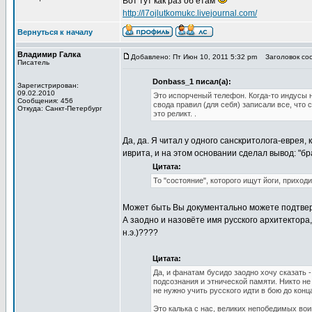
Вот тут как раз об етам
http://l7ojlutkomukc.livejournal.com/
Вернуться к началу
Владимир Галка
Добавлено: Пт Июн 10, 2011 5:32 pm
Заголовок соо
Писатель
Donbass_1 писал(а):
Зарегистрирован:
09.02.2010
Это испорченый телефон. Когда-то индусы н
Сообщения: 456
свода правил (для себя) записали все, что
Откуда: Санкт-Петербург
это реликт. .
Да, да. Я читал у одного санскритолога-еврея
иврита, и на этом основании сделал вывод: "б
Цитата:
То "состояние", которого ищут йоги, приход
Может быть Вы документально можете подтверд
А заодно и назовёте имя русского архитектора,
н.э.)????
Цитата:
Да, и фанатам бусидо заодно хочу сказать -
подсознания и этнической памяти. Никто не 
не нужно учить русского идти в бою до кон
Это калька с нас, великих непобедимых вои