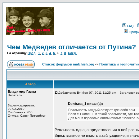
FAQ
Проф
Чем Медведев отличается от Путина?
На страницу
Пред.
1
,
2
,
3
,
4
,
5
,
6
,
7
,
8
След.
Список форумов malchish.org
->
Политика и геополити
Автор
Владимир Галка
Добавлено: Вт Июн 07, 2011 11:25 pm
Заголовок со
Писатель
Donbass_1 писал(а):
Зарегистрирован:
09.02.2010
Реальность каждый создает для себя сам.
Сообщения: 456
Если ты живешь в такой реальности, где тол
Откуда: Санкт-Петербург
Для меня взрослые сняли фильм "Москва-Ка
Реальность одна, а представления о ней разны
Здесь главное не впасть в заблуждение, и знач