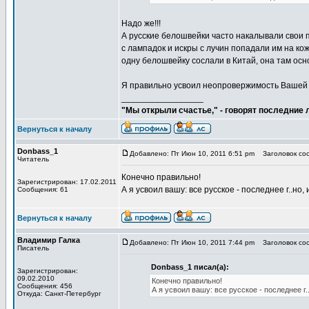
Надо же!!!
А русские белошвейки часто накалывали свои па
с лампадок и искры с лучин попадали им на кож
одну белошвейку сослали в Китай, она там ос
Я правильно усвоил неопровержимость Вашей 
_________________
"Мы открыли счастье," - говорят последние
Вернуться к началу
Donbass_1
Добавлено: Пт Июн 10, 2011 6:51 pm
Заголовок соо
Читатель
Конечно правильно!
Зарегистрирован: 17.02.2011
А я усвоил вашу: все русское - последнее г..но,
Сообщения: 61
Вернуться к началу
Владимир Галка
Добавлено: Пт Июн 10, 2011 7:44 pm
Заголовок соо
Писатель
Donbass_1 писал(а):
Зарегистрирован:
09.02.2010
Конечно правильно!
Сообщения: 456
А я усвоил вашу: все русское - последнее г.
Откуда: Санкт-Петербург