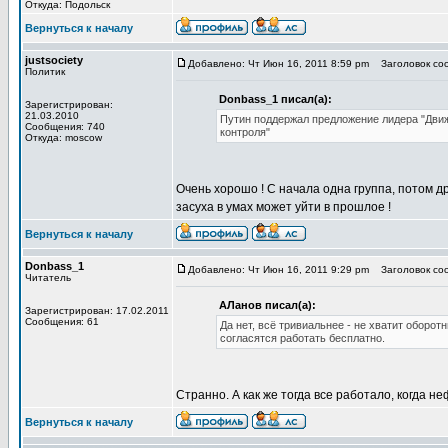
Откуда: Подольск
Вернуться к началу
justsociety
Добавлено: Чт Июн 16, 2011 8:59 pm
Заголовок соо
Политик
Donbass_1 писал(а):
Зарегистрирован:
21.03.2010
Путин поддержал предложение лидера "Движ
Сообщения: 740
контроля"
Откуда: moscow
Очень хорошо ! С начала одна группа, потом др
засуха в умах может уйти в прошлое !
Вернуться к началу
Donbass_1
Добавлено: Чт Июн 16, 2011 9:29 pm
Заголовок соо
Читатель
АЛанов писал(а):
Зарегистрирован: 17.02.2011
Сообщения: 61
Да нет, всё тривиальнее - не хватит оборот
согласятся работать бесплатно.
Странно. А как же тогда все работало, когда 
Вернуться к началу