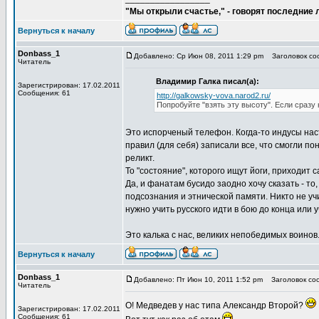
"Мы открыли счастье," - говорят последние
Вернуться к началу
Donbass_1
Добавлено: Ср Июн 08, 2011 1:29 pm
Заголовок соо
Читатель
Владимир Галка писал(а):
Зарегистрирован: 17.02.2011
Сообщения: 61
http://galkowsky-vova.narod2.ru/
Попробуйте "взять эту высоту". Если сразу 
Это испорченый телефон. Когда-то индусы наст
правил (для себя) записали все, что смогли п
реликт.
То "состояние", которого ищут йоги, приходит 
Да, и фанатам бусидо заодно хочу сказать - то,
подсознания и этнической памяти. Никто не учи
нужно учить русского идти в бою до конца или 
Это калька с нас, великих непобедимых воинов
Вернуться к началу
Donbass_1
Добавлено: Пт Июн 10, 2011 1:52 pm
Заголовок соо
Читатель
О! Медведев у нас типа Александр Второй?
Зарегистрирован: 17.02.2011
Сообщения: 61