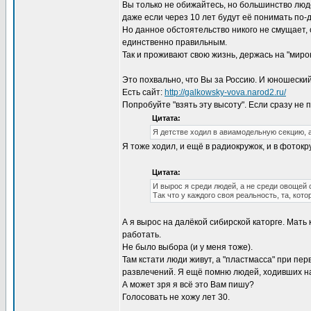
Вы только не обижайтесь, но большинство люд
даже если через 10 лет будут её понимать по-
Но данное обстоятельство никого не смущает,
единственно правильным.
Так и проживают свою жизнь, держась на "мирок,
Это похвально, что Вы за Россию. И юношеский
Есть сайт:
http://galkowsky-vova.narod2.ru/
Попробуйте "взять эту высоту". Если сразу не 
Цитата:
Я детстве ходил в авиамодельную секцию, а
Я тоже ходил, и ещё в радиокружок, и в фотокр
Цитата:
И вырос я среди людей, а не среди овощей
Так что у каждого своя реальность, та, кот
А я вырос на далёкой сибирской каторге. Мать
работать.
Не было выбора (и у меня тоже).
Там кстати люди живут, а "пластмасса" при пе
развлечений. Я ещё помню людей, ходивших на 
А может зря я всё это Вам пишу?
Голосовать не хожу лет 30.
_________________