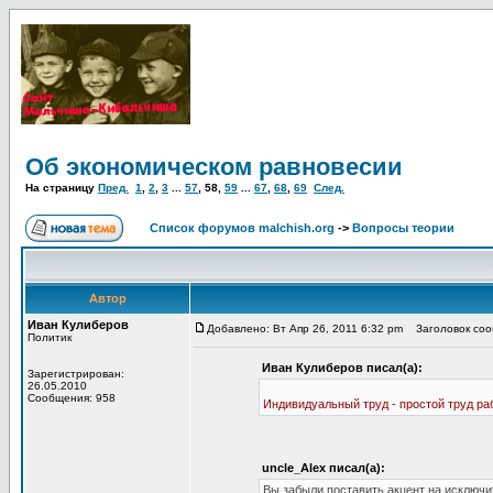
Об экономическом равновесии
На страницу
Пред.
1
,
2
,
3
...
57
,
58
,
59
...
67
,
68
,
69
След.
Список форумов malchish.org
->
Вопросы теории
Автор
Иван Кулиберов
Добавлено: Вт Апр 26, 2011 6:32 pm
Заголовок сооб
Политик
Иван Кулиберов писал(а):
Зарегистрирован:
26.05.2010
Сообщения: 958
Индивидуальный труд - простой труд ра
uncle_Alex писал(а):
Вы забыли поставить акцент на исключи