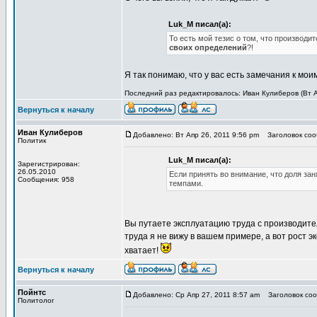
Luk_M писал(а):
То есть мой тезис о том, что производ
своих определений
?!
Я так понимаю, что у вас есть замечания к м
Последний раз редактировалось: Иван Кулиберов (Вт Ап
Вернуться к началу
Иван Кулиберов
Добавлено: Вт Апр 26, 2011 9:56 pm
Заголовок сооб
Политик
Luk_M писал(а):
Зарегистрирован:
26.05.2010
Если принять во внимание, что доля за
Сообщения: 958
темпами.
Вы путаете эксплуатацию труда с производит
труда я не вижу в вашем примере, а вот рост 
хватает!
Вернуться к началу
Пойнтс
Добавлено: Ср Апр 27, 2011 8:57 am
Заголовок сооб
Политолог