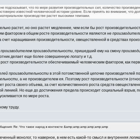
е подсказывает, что по мере развития производительных сил, количество произведе
стоверно известной человеческой истории уровне. Если принять во внимание, что до
 материальном производстве растет высокими темпами.
ьно растет, но оно растет медленнее, чем если бы рост производительности
ким фактором в общем росте производительности являются не
производител
за счет наращивания производительности, овеществленной в средствах прои
я
производителем производительности
, пришедший ему на смену
производ
тник делает еще более совершенную лопату и т.д.
 рост производительности обеспечиваемый человеческим фактором, как перв
елей производительности
в этой потомственной цепочке производителей п
тельности
, а не производителем ея. Поэтому рост производительности (отно
счет роста своего объема, за счет количественного роста средств овеществл
ой линией. Но еще до достичжения предела происходит социальный взрыв, п
 усиливается по мере роста.
ному труду.
щения: Re: Что такое народ в контексте &amp;amp;amp;amp;amp;amp
леченный монолог, то наверное, в нем есть какой-то смысл и внутренняя логи