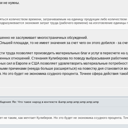
ни не нужны.
яться количеством времени, затрачиваемым на единицу продукции либо количеством 
одразумевается экономия затрат труда (рабочего времени) на изготовление единицы 
ршенно не заслуживает многостраничных обсуждений.
Ольшей площади, то не имеет значения за счет чего он этого добился - за сч
ти труда позволяет производить материальных благ и услуг в пересчете на 
венных отношений. Стенания Кулиберова по поводу выбрасывания работников
льных сил в Европе и США позволяет удовлетворить материальные потребнос
ыми причинами (некуда больше расширяться) на повестку дня становится во
в. Но это будет не экономика ссудного процента. Точнее сфера действия такой
щения: Re: Что такое народ в контексте &amp;amp;amp;amp;amp;amp
т не таким, как мечтает Кулиберов. Но это будет не экономика ссудного процента. Т