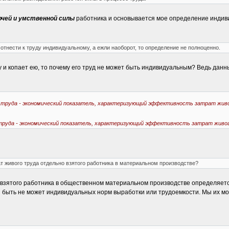
очей и умственной силы
работника и основывается мое определение индиви
я отнести к труду индивидуальному, а ежли наоборот, то определение не полноценно.
ту и копает ею, то почему его труд не может быть индивидуальным? Ведь дан
труда - экономический показатель, характеризующий эффективность затрат жив
руда - экономический показатель, характеризующий эффективность затрат живог
 живого труда отдельно взятого работника в материальном производстве?
взятого работника в общественном материальном производстве определяется
 быть не может индивидуальных норм выработки или трудоемкости. Мы их мож