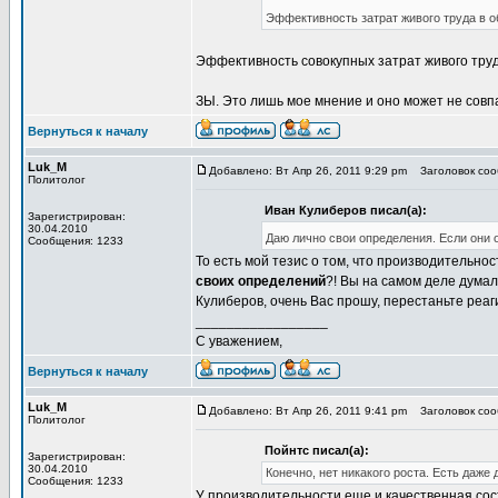
Эффективность затрат живого труда в о
Эффективность совокупных затрат живого тру
ЗЫ. Это лишь мое мнение и оно может не совп
Вернуться к началу
Luk_M
Добавлено: Вт Апр 26, 2011 9:29 pm
Заголовок сооб
Политолог
Иван Кулиберов писал(а):
Зарегистрирован:
30.04.2010
Даю лично свои определения. Если они 
Сообщения: 1233
То есть мой тезис о том, что производительн
своих определений
?! Вы на самом деле дума
Кулиберов, очень Вас прошу, перестаньте реаги
_________________
С уважением,
Вернуться к началу
Luk_M
Добавлено: Вт Апр 26, 2011 9:41 pm
Заголовок сооб
Политолог
Пойнтс писал(а):
Зарегистрирован:
30.04.2010
Конечно, нет никакого роста. Есть даже
Сообщения: 1233
У производительности еще и качественная со