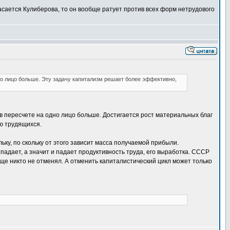
асается Кулиберова, то он вообще ратует против всех форм нетрудового
но лицо больше. Эту задачу капитализм решает более эффективно,
 в пересчете на одно лицо больше. Достигается рост материальных благ
ью трудящихся.
ку, по скольку от этого зависит масса получаемой прибыли.
падает, а значит и падает продуктивность труда, его выработка. СССР
еще никто не отменял. А отменить капиталистический цикл может только