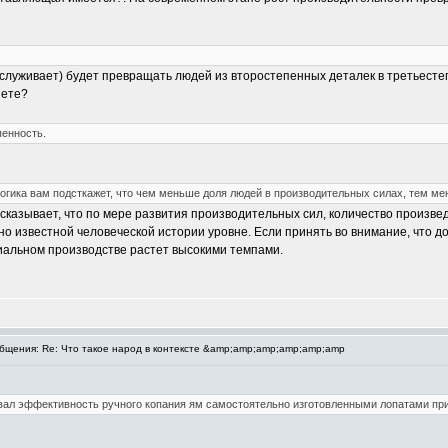
заслуживает) будет превращать людей из второстепенных деталек в третьест
шете?
пенность.
огика вам подсткажет, что чем меньше доля людей в производительных силах, тем ме
казывает, что по мере развития производительных сил, количество произве
но известной человеческой истории уровне. Если принять во внимание, что 
иальном производстве растет высокими темпами.
щения: Re: Что такое народ в контексте &amp;amp;amp;amp;amp;amp
вал эффективность ручного копания ям самостоятельно изготовленными лопатами при