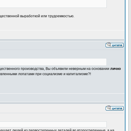
щественной выработкой или трудоемкостью.
общественного производства, Вы объявили неверным на основании
лично
товленными лопатами при социализме и капитализме?!
ращает людей из первостепенных деталей во второсрепенные, а на