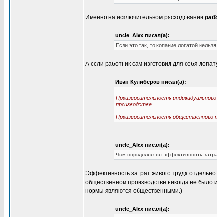
Именно на исключительном расходовании
раб
uncle_Alex писал(а):
Если это так, то копание лопатой нельз
А если работник сам изготовил для себя лопа
Иван Кулиберов писал(а):
Производительность индивидуального 
производстве.
Производительность общественного т
uncle_Alex писал(а):
Чем определяется эффективность затрат
Эффективность затрат живого труда отдельно 
общественном производстве никогда не было и
нормы являются общественными.)
uncle_Alex писал(а):