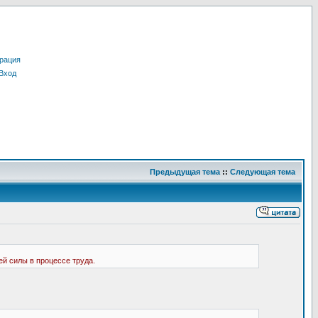
рация
Вход
Предыдущая тема
::
Следующая тема
й силы в процессе труда.