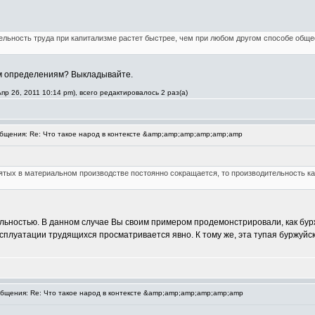
ительность труда при капитализме растет быстрее, чем при любом другом способе об
оим определениям? Выкладывайте.
р 26, 2011 10:14 pm), всего редактировалось 2 раз(а)
щения: Re: Что такое народ в контексте &amp;amp;amp;amp;amp;amp
нятых в материальном производстве постоянно сокращается, то производительность к
ельностью. В данном случае Вы своим примером продемонстрировали, как бу
эксплуатации трудящихся просматривается явно. К тому же, эта тупая буржуйс
щения: Re: Что такое народ в контексте &amp;amp;amp;amp;amp;amp