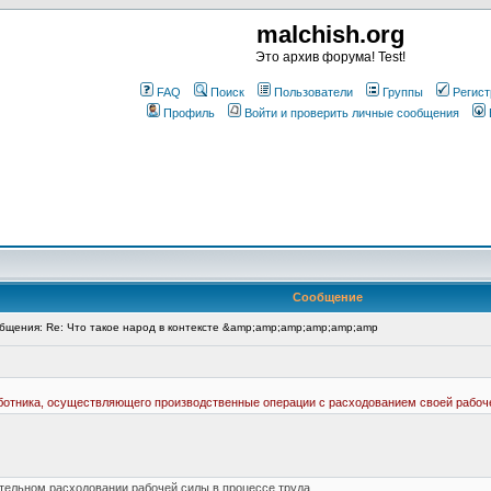
malchish.org
Это архив форума! Test!
FAQ
Поиск
Пользователи
Группы
Регист
Профиль
Войти и проверить личные сообщения
Сообщение
щения: Re: Что такое народ в контексте &amp;amp;amp;amp;amp;amp
ботника, осуществляющего производственные операции с расходованием своей рабоче
тельном расходовании рабочей силы в процессе труда.