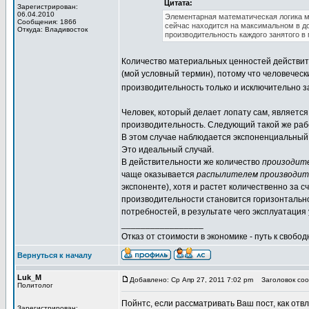
Цитата:
Зарегистрирован:
06.04.2010
Элементарная математическая логика мн
Сообщения: 1866
сейчас находится на максимальном в до
Откуда: Владивосток
производительность каждого занятого в
Количество материальных ценностей действител
(мой условный термин), потому что человечес
производительность только и исключительно 
Человек, который делает лопату сам, являетс
производительность. Следующий такой же рабо
В этом случае наблюдается экспоненциальный
Это идеальный случай.
В действительности же количество
произодит
чаще оказывается
распылителем производи
экспоненте), хотя и растет количественно за 
производительности становится горизонтальн
потребностей, в результате чего эксплуатация
_________________
Отказ от стоимости в экономике - путь к свобод
Вернуться к началу
Luk_M
Добавлено: Ср Апр 27, 2011 7:02 pm
Заголовок сооб
Политолог
Пойнтс, если рассматривать Ваш пост, как отв
Зарегистрирован: