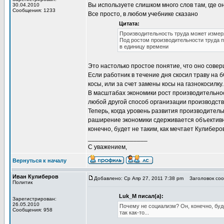
Вы используете слишком много слов там, где о
30.04.2010
Сообщения: 1233
Все просто, в любом учебнике сказано
Цитата:
Производительность труда может измер
Под ростом производительности труда п
в единицу времени
Это настолько простое понятие, что оно сове
Если работник в течение дня скосил траву на б
косы, или за счет замены косы на газнокосилку.
В масштабах экономики рост производительнос
любой другой способ организации производст
Теперь, когда уровень развития производите
раширение экономики сдерживается объективн
конечно, будет не таким, как мечтает Кулиберо
_________________
С уважением,
Вернуться к началу
Иван Кулиберов
Добавлено: Ср Апр 27, 2011 7:38 pm
Заголовок сооб
Политик
Luk_M писал(а):
Зарегистрирован:
26.05.2010
Почему не социализм? Он, конечно, буде
Сообщения: 958
так как-то...