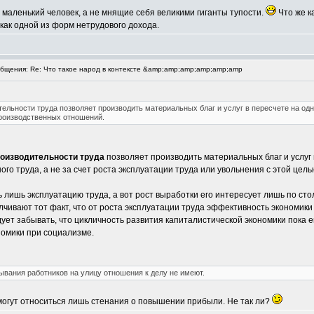
о маленький человек, а не мнящие себя великими гиганты тупости.
Что же к
 как одной из форм нетрудового дохода.
щения: Re: Что такое народ в контексте &amp;amp;amp;amp;amp;amp
ельности труда позволяет производить материальных благ и услуг в пересчете на од
производственных отношений.
роизводительности труда
позволяет производить материальных благ и услуг
о труда, а не за счет роста эксплуатации труда или увольнения с этой цел
ишь эксплуатацию труда, а вот рост выработки его интересует лишь по столь
ивают тот факт, что от роста эксплуатации труда эффективность экономики 
дует забывать, что цикличность развития капиталистической экономики пока 
номики при социализме.
вания работников на улицу отношения к делу не имеют.
 могут относиться лишь стенания о повышении прибыли. Не так ли?