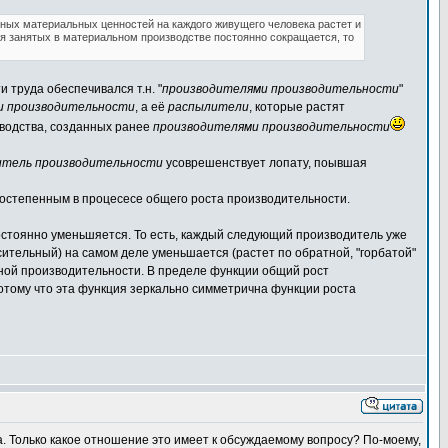
нных материальных ценностей на каждого живущего человека растет и
ля занятых в материальном производстве постоянно сокращается, то
 труда обеспечивался т.н. "
производителями производительности
"
и производительности
, а её
распылители
, которые растят
зводства, созданных ранее
производителями производительности
итель производительности
усоврешенствует лопату, поывшая
остепенным в процесесе общего роста производительности.
остоянно уменьшяется. То есть, каждый следующий производитель уже
сительный) на самом деле уменьшается (растет по обратной, "горбатой"
енной производительности. В пределе функции общий рост
отому что эта функция зеркально симметрична функции роста
ка. Только какое отношение это имеет к обсуждаемому вопросу? По-моему,