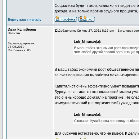
Социализм будет такой, каким хочет видеть ег
дохода, а не только против ссудного процента,
Вернуться к началу
Иван Кулиберов
Добавлено: Ср Апр 27, 2011 8:17 pm
Заголовок сооб
Политик
Luk_M писал(а):
Зарегистрирован:
26.05.2010
В масштабах экономики рост производит
Сообщения: 958
чем любой другой способ организации 
В масштабах экономики рост
общественной п
за счет повышения выработки механизированног
Капиталист очень эффективно умеет повышать л
Буржуазные гиганты экономической мысли умалч
это очень хорошо доказал на практике. Не сле
коммунистический (не марксистский) уклад эко
Luk_M писал(а):
Стенания Кулиберова по поводу выбрасы
Для буржуев естествено, что не имеют. К делу