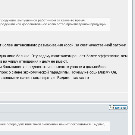
продукции, выпущенной работником за какое-то время.
продукции или дополнительное количество произведенной продукции
ет более интенсивного размахивания косой, за счет качественной заточки
одно лицо больше. Эту задачу капитализм решает более эффективно, чем
 на улицу отношения к делу не имеют.
ти большинства на длостаточно высоком уровне и дальнейшее
прос о смене экономической парадигмы. Почему не социализм? Он,
 экономики начнет сокращаться. Видимо, так как-то...
очнее сфера действия такой экономики начнет сокращаться. Видимо,