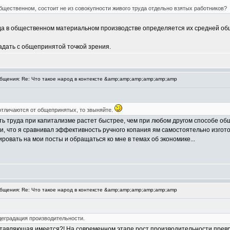
бщественном, состоит не из совокупности живого труда отдельно взятых работников?
да в общественном материальном производстве определяется их средней об
адать с общепринятой точкой зрения.
щения: Re: Что такое народ в контексте &amp;amp;amp;amp;amp;amp
отличаются от общепринятых, то звыняйте.
ость труда при капитализме растет быстрее, чем при любом другом способе 
ли, что я сравнивал эффективность ручного копания ям самостоятельно изго
ровать на мои посты и обращаться ко мне в темах об экономике...
щения: Re: Что такое народ в контексте &amp;amp;amp;amp;amp;amp
 деградация производительности.
ставляющая имеется?! На современном этапе рост производительности прев