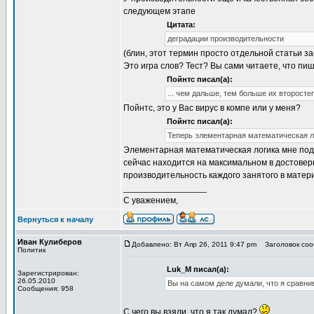
следующем этапе
Цитата:
деградации производительности
(блин, этот термин просто отдельной статьи 
Это игра слов? Тест? Вы сами читаете, что пи
Пойнтс писал(а):
... чем дальше, тем больше их второсте
Пойнтс, это у Вас вирус в компе или у меня?
Пойнтс писал(а):
Теперь элементарная математическая л
Элементарная математическая логика мне подс
сейчас находится на максимальном в достовер
производительность каждого занятого в матер
_________________
С уважением,
Вернуться к началу
Иван Кулиберов
Добавлено: Вт Апр 26, 2011 9:47 pm
Заголовок сооб
Политик
Luk_M писал(а):
Зарегистрирован:
26.05.2010
Вы на самом деле думали, что я сравни
Сообщения: 958
С чего вы взяли, что я так думал?