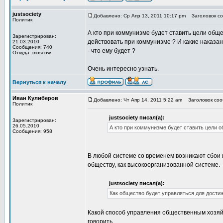
justsociety
Добавлено: Ср Апр 13, 2011 10:17 pm
Заголовок соо
Политик
А кто при коммунизме будет ставить цели обще
Зарегистрирован:
действовать при коммунизме ? И какие наказани
21.03.2010
Сообщения: 740
- что ему будет ?
Откуда: moscow
Очень интересно узнать.
Вернуться к началу
Иван Кулиберов
Добавлено: Чт Апр 14, 2011 5:22 am
Заголовок сооб
Политик
justsociety писал(а):
Зарегистрирован:
26.05.2010
А кто при коммунизме будет ставить цели о
Сообщения: 958
В любой системе со временем возникают сбои 
обществу, как высокоорганизованной системе.
justsociety писал(а):
Как общество будет управляться для дости
Какой способ управления общественным хозяй
говорить.