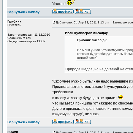
Уважаю!
Вернуться к началу
Грибник
Добавлено: Ср Апр 13, 2011 3:13 pm
Заголовок сооб
Писатель
Иван Кулиберов писал(а):
Зарегистрирован: 11.12.2010
Сообщения: 450
Грибник писал(а):
Откуда: инженер из СССР
Но меня учили, что коммунизм пред
которая будет обладать столь боль
потребности".
Природа щедра, но не до такой же степ
"Cкромнее нужно быть." - не надо нынешние 
Предполагается столь высокий культурный уров
требованию
в голову человеку будущего не придет.
Что касается принципа "от каждого по способно
Другого признака, отделяющего истинно комму
каждому по труду", не знаю.
Вернуться к началу
maxon
Добавлено: Ср Апр 13, 2011 5:21 pm
Заголовок сооб