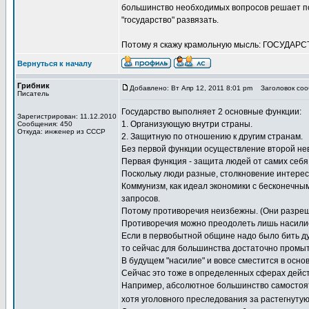
большинство необходимых вопросов решает по
"государство" развязать.
Потому я скажу крамольную мысль: ГОСУДАРС
Вернуться к началу
Грибник
Добавлено: Вт Апр 12, 2011 8:01 pm
Заголовок сооб
Писатель
Государство выполняет 2 основные функции:
Зарегистрирован: 11.12.2010
1. Организующую внутри страны.
Сообщения: 450
Откуда: инженер из СССР
2. Защитную по отношению к другим странам.
Без первой функции осуществление второй не
Первая функция - защита людей от самих себя
Поскольку люди разные, столкновение интерес
Коммунизм, как идеал экономики с бесконечны
запросов.
Потому противоречия неизбежны. (Они разреш
Противоречия можно преодолеть лишь насили
Если в первобытной общине надо было бить ду
то сейчас для большинства достаточно промыт
В будущем "насилие" и вовсе сместится в осно
Сейчас это тоже в определенных сферах дейст
Например, абсолютное большинство самостоят
хотя уголовного преследования за растегнуту