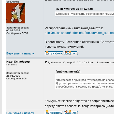
Site Admin
Иван Кулиберов писал(а):
Cкромнее нужно быть. Ресурсов при коммун
Зарегистрирован:
Распространённый миф мондеалистов:
06.08.2004
http://malchish.org/index.php?option=com_cont
Сообщения: 5657
В реальности Вселенная бесконечна. Соответс
используемых технологий.
Вернуться к началу
Иван Кулиберов
Добавлено: Ср Апр 13, 2011 5:44 pm
Заголовок сооб
Политик
Грибник писал(а):
Зарегистрирован:
26.05.2010
Сообщения: 958
Что касается принципа "от каждого по спосо
Другого признака, отделяющего истинно ко
способностям, каждому по труду", не знаю.
Коммунистическое общество от социалистичес
определяются совестью, тогда как при социал
Вернуться к началу