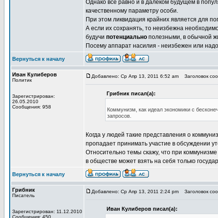
Однако все равно и в далеком будущем в поп
качественному параметру особи.
При этом ликвидация крайних является для по
А если их сохранять, то неизбежна необходимо
будучи
потенциально
полезными, в обычной ж
Посему аппарат насилия - неизбежен или надо
Вернуться к началу
Иван Кулиберов
Добавлено: Ср Апр 13, 2011 6:52 am
Заголовок сооб
Политик
Грибник писал(а):
Зарегистрирован:
26.05.2010
Сообщения: 958
Коммунизм, как идеал экономики с бескон
запросов.
Когда у людей такие представления о коммунизм
пропадает принимать участие в обсуждении ут
Относительно темы скажу, что при коммунизме 
в обществе может взять на себя только государ
Вернуться к началу
Грибник
Добавлено: Ср Апр 13, 2011 2:24 pm
Заголовок сооб
Писатель
Иван Кулиберов писал(а):
Зарегистрирован: 11.12.2010
Сообщения: 450