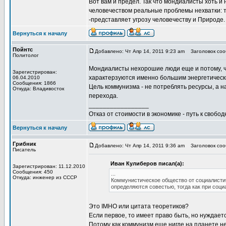
Вот вам и предел. Так что мондиалисты хоть и
человечеством реальные проблемы нехватки: т
-представляет угрозу человечеству и Природе.
Вернуться к началу
Пойнтс
Добавлено: Чт Апр 14, 2011 9:23 am
Заголовок сооб
Политолог
Мондиалисты нехорошие люди еще и потому, чт
Зарегистрирован:
характерзуются именно большим энергетически
06.04.2010
Сообщения: 1866
Цель коммунизма - не потреблять ресурсы, а н
Откуда: Владивосток
перехода.
_________________
Отказ от стоимости в экономике - путь к свобод
Вернуться к началу
Грибник
Добавлено: Чт Апр 14, 2011 9:36 am
Заголовок сооб
Писатель
Иван Кулиберов писал(а):
Зарегистрирован: 11.12.2010
Сообщения: 450
...
Откуда: инженер из СССР
Коммунистическое общество от социалисти
определяются совестью, тогда как при соц
Это IMHO или цитата теоретиков?
Если первое, то имеет право быть, но нуждает
Потому как коммунизм еще нигде на планете не