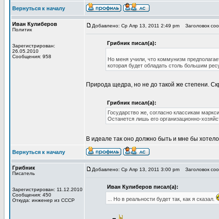
Вернуться к началу
Иван Кулиберов
Добавлено: Ср Апр 13, 2011 2:49 pm
Заголовок сооб
Политик
Грибник писал(а):
Зарегистрирован:
26.05.2010
Сообщения: 958
Но меня учили, что коммунизм предполагае
которая будет обладать столь большим рес
Природа щедра, но не до такой же степени. C
Грибник писал(а):
Государство же, согласно классикам маркс
Останется лишь его организационно-хозяйс
В идеале так оно должно быть и мне бы хотелось
Вернуться к началу
Грибник
Добавлено: Ср Апр 13, 2011 3:00 pm
Заголовок сооб
Писатель
Иван Кулиберов писал(а):
Зарегистрирован: 11.12.2010
Сообщения: 450
... Но в реальности будет так, как я сказал.
Откуда: инженер из СССР