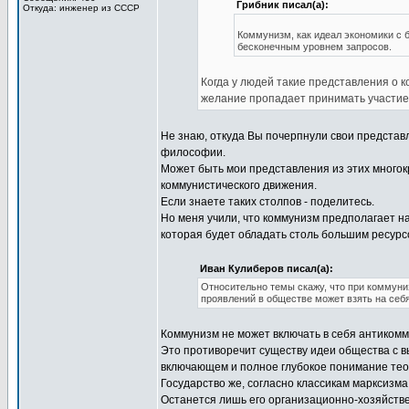
Грибник писал(а):
Откуда: инженер из СССР
Коммунизм, как идеал экономики с 
бесконечным уровнем запросов.
Когда у людей такие представления о ко
желание пропадает принимать участие
Не знаю, откуда Вы почерпнули свои представл
философии.
Может быть мои представления из этих многок
коммунистического движения.
Если знаете таких столпов - поделитесь.
Но меня учили, что коммунизм предполагает н
которая будет обладать столь большим ресурс
Иван Кулиберов писал(а):
Относительно темы скажу, что при коммуни
проявлений в обществе может взять на себя
Коммунизм не может включать в себя антиком
Это противоречит существу идеи общества с 
включающем и полное глубокое понимание теор
Государство же, согласно классикам марксизм
Останется лишь его организационно-хозяйств