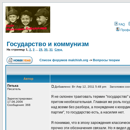
FAQ
Проф
Государство и коммунизм
На страницу
1
,
2
,
3
...
29
,
30
,
31
След.
Список форумов malchish.org
->
Вопросы теории
Автор
Петька
Добавлено: Вт Апр 12, 2011 5:48 pm
Заголовок сооб
Писатель
Я не склонен трактовать термин "государство"
Зарегистрирован:
притом необязательная. Главная же роль госу
17.06.2006
Сообщения: 368
над всеми без разбора, а понуждение к коорди
партии", то государство есть, а насилия нет.
Я понимаю, что в эпоху зарождения классичес
прочно эти обозначения связали. Но я видел д