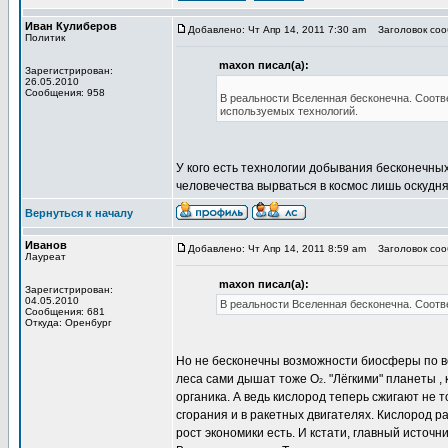
Иван Кулиберов
Добавлено: Чт Апр 14, 2011 7:30 am
Заголовок сооб
Политик
maxon писал(а):
Зарегистрирован:
26.05.2010
Сообщения: 958
В реальности Вселенная бесконечна. Соотв
используемых технологий.
У кого есть технологии добывания бесконечных
человечества вырваться в космос лишь оскудн
Вернуться к началу
Иванов
Добавлено: Чт Апр 14, 2011 8:59 am
Заголовок сооб
Лауреат
maxon писал(а):
Зарегистрирован:
04.05.2010
В реальности Вселенная бесконечна. Соотв
Сообщения: 681
Откуда: Оренбург
Но не бесконечны возможности биосферы по во
леса сами дышат тоже О
. "Лёгкими" планеты 
2
органика. А ведь кислород теперь сжигают не 
сгорания и в ракетных двигателях. Кислород р
рост экономики есть. И кстати, главный источ