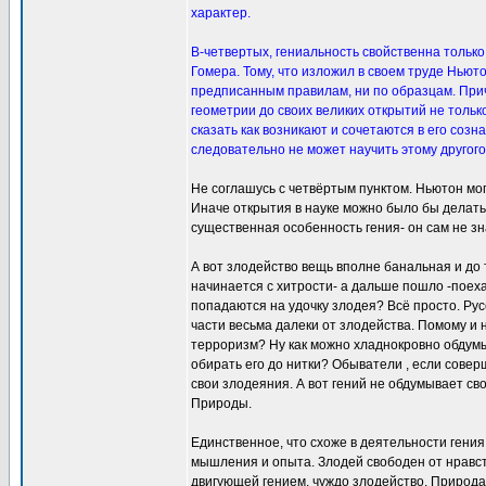
характер.
В-четвертых, гениальность свойственна только
Гомера. Тому, что изложил в своем труде Ньют
предписанным правилам, ни по образцам. Прич
геометрии до своих великих открытий не тольк
сказать как возникают и сочетаются в его созн
следовательно не может научить этому другого
Не соглашусь с четвёртым пунктом. Ньютон мог
Иначе открытия в науке можно было бы делать 
существенная особенность гения- он сам не зна
А вот злодейство вещь вполне банальная и до
начинается с хитрости- а дальше пошло -поеха
попадаются на удочку злодея? Всё просто. Рус
части весьма далеки от злодейства. Помому и н
терроризм? Ну как можно хладнокровно обдумы
обирать его до нитки? Обыватели , если сове
свои злодеяния. А вот гений не обдумывает св
Природы.
Единственное, что схоже в деятельности гения
мышления и опыта. Злодей свободен от нравст
двигующей гением, чуждо злодейство. Природа