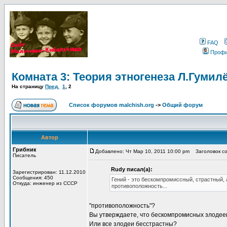
FAQ
Проф
Комната 3: Теория этногенеза Л.Гумил
На страницу
Пред.
1
,
2
Список форумов malchish.org
->
Общий форум
Автор
Грибник
Добавлено: Чт Мар 10, 2011 10:00 pm
Заголовок соо
Писатель
Rudy писал(а):
Зарегистрирован: 11.12.2010
Сообщения: 450
Гений - это бескомпромиссный, страстный, 
Откуда: инженер из СССР
противоположность...
"противоположность"?
Вы утверждаете, что бескомпромисных злодее
Или все злодеи бесстрастны?