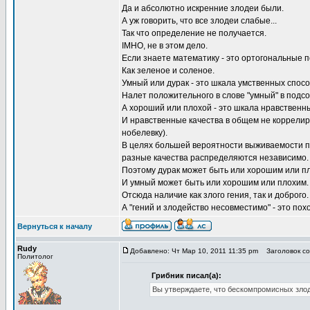
Да и абсолютно искренние злодеи были.
А уж говорить, что все злодеи слабые...
Так что определение не получается.
IMHO, не в этом дело.
Если знаете математику - это ортогональные п
Как зеленое и соленое.
Умный или дурак - это шкала умственных спос
Налет положительного в слове "умный" в подсо
А хороший или плохой - это шкала нравственны
И нравственные качества в общем не коррелир
нобелевку).
В целях большей вероятности выживаемости по
разные качества распределяются независимо.
Поэтому дурак может быть или хорошим или п
И умный может быть или хорошим или плохим.
Отсюда наличие как злого гения, так и доброго.
А "гений и злодейство несовместимо" - это по
Вернуться к началу
Rudy
Добавлено: Чт Мар 10, 2011 11:35 pm
Заголовок соо
Политолог
Грибник писал(а):
Вы утверждаете, что бескомпромисных зло