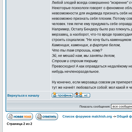
Любой злодей всегда совершенно "искренне" сч
Некоторые психологи говорят о феномене
обл
невозможности для индивида признать себя нег
невозможно признать себя плохим. Потому сов
человек. тем легче ему придумать себе оправд
Например, Остапу Бендеру было раз плюнуть до
мерзавец, а наоборот, что-то вроде правосуди
строить социализм. "Не хочу быть каменщиком
Каменщик, каменщик, в фартуке белом,
Что ты там строишь, кому?
Эй, не мешай нам, мы заняты делом,
Строим и строим тюрьму.
Превосходно! А как оправдаться недалёкому н
нибудь нечленораздельное.
Ну конечно, если мерзавца совсем уж припереть
тут же начнёт любоваться собой: мол какой я ч
Вернуться к началу
Показать сообщения:
Список форумов malchish.org
->
Общий ф
Страница
2
из
2