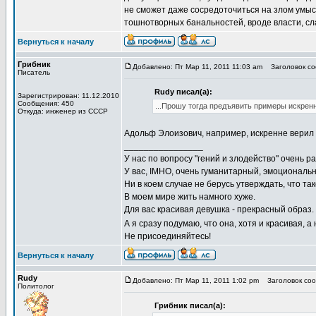
не сможет даже сосредоточиться на злом умысле
тошнотворных банальностей, вроде власти, сла
Вернуться к началу
Грибник
Добавлено: Пт Мар 11, 2011 11:03 am
Заголовок соо
Писатель
Rudy писал(а):
Зарегистрирован: 11.12.2010
Сообщения: 450
...Прошу тогда предъявить примеры искренни
Откуда: инженер из СССР
Адольф Элоизович, например, искренне верил в
________________
У нас по вопросу "гений и злодейство" очень р
У вас, IMHO, очень гуманитарный, эмоциональ
Ни в коем случае не берусь утверждать, что та
В моем мире жить намного хуже.
Для вас красивая девушка - прекрасный образ.
А я сразу подумаю, что она, хотя и красивая, 
Не присоединяйтесь!
Вернуться к началу
Rudy
Добавлено: Пт Мар 11, 2011 1:02 pm
Заголовок сооб
Политолог
Грибник писал(а):