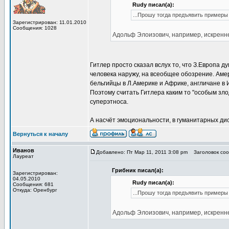
Rudy писал(а):
...Прошу тогда предъявить примеры 
Зарегистрирован: 11.01.2010
Сообщения: 1028
Адольф Элоизович, например, искренне
Гитлер просто сказал вслух то, что З.Европа 
человека наружу, на всеобщее обозрение. Аме
бельгийцы в Л.Америке и Африке, англичане в 
Поэтому считать Гитлера каким то "особым зло
суперэтноса.
А насчёт эмоциональности, в гуманитарных ди
Вернуться к началу
Иванов
Добавлено: Пт Мар 11, 2011 3:08 pm
Заголовок сооб
Лауреат
Грибник писал(а):
Зарегистрирован:
04.05.2010
Rudy писал(а):
Сообщения: 681
Откуда: Оренбург
...Прошу тогда предъявить примеры 
Адольф Элоизович, например, искренне