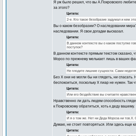
Я уж было решил, что вы А.Покровского любите,
за этого?
Цитата:
2-е. Кто такое безобразие задумал и кем э
Вы о каком безобразии? О наследовании мира? 
наследовании. Я свои догадки высказал.
Цитата:
В данном контексте вы о каком поступке гов
поступок?
В данном контексте прямым текстом сказано, ч
Мороз по прежнему мелькает лишь в ваших фан
Цитата:
Не плодите лишние сущности. Сами недогля
Без Х они не могли бы ни глядеть, ни спасать.
беспокоиться, поскольку Х пиар не нужен. Так чт
Цитата:
Или его бездействие вы считаете нравстве
Нравственно ли дать людям способность глядет
к Покровскому обратиться, хоть к деду вашему.
Цитата:
И я о том же. Нет ни Деда Мороза ни тов.Х
Думаю, не стоит повторяться. Или здесь еще к
Цитата: