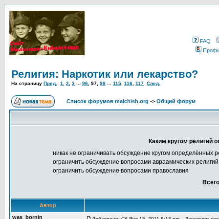
FAQ
Проф
Религия: Наркотик или лекарство?
На страницу
Пред.
1
,
2
,
3
...
96
,
97
,
98
...
115
,
116
,
117
След.
Список форумов malchish.org
->
Общий форум
Каким кругом религий о
никак не ограничивать обсуждение кругом определённых р
ограничить обсуждение вопросами авраамических религий 
ограничить обсуждение вопросами православия
Всего
Автор
was_bornin
Добавлено: Сб Янв 15, 2011 8:13 pm
Заголовок сооб