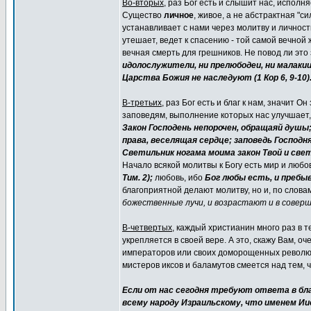
Во-вторых
, раз Бог есть и слышит нас, испол
Существо
личное
, живое, а не абстрактная "с
устанавливает с нами через молитву и личнос
утешает, ведет к спасению - той самой вечной ж
вечная смерть для грешников. Не повод ли эт
идолослужители, ни прелюбодеи, ни малакии,
Царства Божия не наследуют (1 Кор 6, 9-10)
В-третьих
, раз Бог есть и благ к нам, значит
заповедям, выполнение которых нас улучшает,
Закон Господень непорочен, обращаяй душы
права, веселящая сердце; заповедь Господня
Светильник ногама моима закон Твой и свет 
Начало всякой молитвы к Богу есть мир и любо
Тим. 2);
любовь, ибо
Бог любы есть, и пребыва
благоприятной делают молитву, но и, по словам
божественные лучи, и возрастают и в совер
В-четвертых
, каждый христианин много раз в 
укрепляется в своей вере. А это, скажу Вам, о
императоров или своих доморощенных революци
мистеров иксов и баламутов смеется над тем, ч
Если от нас сегодня требуют ответа в бла
всему народу Израильскому, что именем Ии