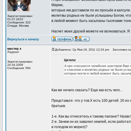
Марии,
которые им доставили по их просьбе в капсуле
молитвы родных не были услышаны Богом, что 
Зарегистрирован:
01.07.2010
в любой момент быть засыпаны тысячами тонн 
Сообщения: 322
Откуда: Москва
Насчет моих друзей можете не волноваться. Я
Вернуться к началу
мистер х
Добавлено: Ср Янв 19, 2011 12:24 pm
Заголовок соо
Лауреат
Цитата:
Зарегистрирован:
24.04.2009
А про спасшихся чилийских шахтеров Вам не
Сообщения: 594
о спасении и молитвы родных не были услы
которые могли в любой момент быть засыпа
Как же нечего сказать? Еще как есть чего...
Представьте. что у тов.Х есть 100 детей. 20 и
братьев.
1-е. Как вы отнесетесь к такому папане? Нравс
2-е. Зачем он их завалил землей, если работат
и голодом их морил)?