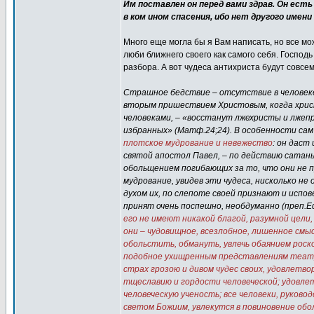
Им поставлен он перед вами здрав. Он есть
в ком ином спасения, ибо нет другого имени
Много еще могла бы я Вам написать, но все мож
люби ближнего своего как самого себя. Господь
разбора. А вот чудеса антихриста будут совсе
Страшное бедствие – отсутствие в человеке
вторым пришествием Христовым, когда христ
человеками, – «восстанут лжехристы и лжепр
избранных» (Матф.24;24). В особенности са
плотское мудрование и невежество
: он даст
святой апостол Павел, – по действию сатаны
обольщением погибающих за то, что они не п
мудрование, увидев эти чудеса, нисколько не
духом их, по слепоте своей признают и исп
принят очень поспешно, необдуманно (преп.Е
его не имеют никакой благой, разумной цели
они – чудовищное, всезлобное, лишенное смы
обольстить, обмануть, увлечь обаянием рос
подобное ухищренным представлениям театр
страх грозою и дивом чудес своих, удовлет
тщеславию и гордости человеческой; удовле
человеческую ученость; все человеки, руко
светом Божиим, увлекутся в повиновение обо