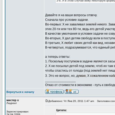
3-е. Я в этом случае вижу некоторую форму
Давайте я на ваши вопросы отвечу.
Сначала про условие задачи.
Во-первых: Х не заваливал землей никого. Зава
этих 20-ти или тех 80-ти, ведь его детей уча
В качестве умолчания в условии задачи не озву
Во-вторых, Х дал детям свободу воли в поступк
В-третьих, Х любит своих детей как вид, незави
В-четвертых, подразумевается, что единый реб
а теперь ответы:
1. Поскольку поступком в задаче является засы
2. Х не посылал детей под землю, чтоб их там
чтобы спастись от голода (под землей нет пищи)
3. Это не вопрос, но, думаю, Х сожалением на
_________________
Отказ от стоимости в экономике - путь к свобод
Вернуться к началу
мистер х
Добавлено: Чт Янв 20, 2011 1:47 am
Заголовок сооб
Лауреат
Цитата:
Зарегистрирован:
24.04.2009