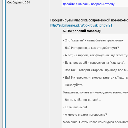
Сообщения: 594
Давайте я на ваши вопросы отвечу.
Процитируем классика современной военно-мор
http://submarine.id.ru/pokrovski.php?r21
А. Покровский писал(а):
- Это "каштан" - наша боевая трансляция.
- Да? Интересно, а как это действует?
- А вот, - старпом, как фокусник, щелкает т
- Есть, восьмой! - доносится из "каштана".
- Вот так, - говорит старпом, приводя все в
- Да? Интересно, - генерал тянется к "кашта
- Пожалуйста.
Генерал включает и - неожиданно тонко, неж
- Во-сь-мой... во-сь-мой...
- Есть, восьмой!
- А можно с вами поговорить?
Молчание. Потом голос командира восьмого