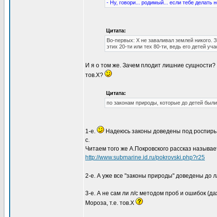
- Ну, говори... родимый... если тебе делать не
Цитата:
Во-первых: Х не заваливал землей никого. З
этих 20-ти или тех 80-ти, ведь его детей у
И я о том же. Зачем плодит лишние сущности? С
тов.Х?
Цитата:
по законам природы, которые до детей был
1-е.
Надеюсь законы доведены под роспир
с.
Читаем того же А.Покровского рассказ называе
http://www.submarine.id.ru/pokrovski.php?r25
2-е. А уже все "законы природы" доведены до л
3-е. А не сам ли л/с методом проб и ошибок (
Мороза, т.е. тов.Х