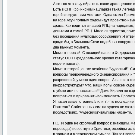
А вот на что хочу обратить ваше драгоценное 
Есть в СНП (сочинском нацпарке) такая легенд
горой и окружными местами. Одна скала Промет
на горе Ахун полным ходом идут проектно-изыс
храма. Как водится в нашей РПЦ на народные, т
деньгами и самой РПЦ. Мало ли туристов, при
без посещения культовых сооружений? Я отвечу
вроде бы, в Большом Сочи подобных сооружений 
два важных момента.
Момент первый. С позиций нашего Федерально
статус ООПТ федерального уровня категорическ
перечитывать).
Момент второй, он же особенно "чудесный". Си
вопросы первоочередного финансирования и "
разрешений, у меня один вопрос. А на фига ко
инфраструктуры? Что, наши попы совсем сбрен
глубоко ими ненавистная!!! Даже Кирилл по в
поиграться и приравнять/поименовать Промет
Я писал выше, страниц 5 или 7, что последние
Пантеон? Собственных сил на чудеса не хватае
последствиях. "Чудесники"-вампиры какие-то.
П.С. И один не скромный вопрос к знающим. М
переводы) повествуя о Христосе, еврейцы испо
в прямом и в переносном смысле. Так вот вопр