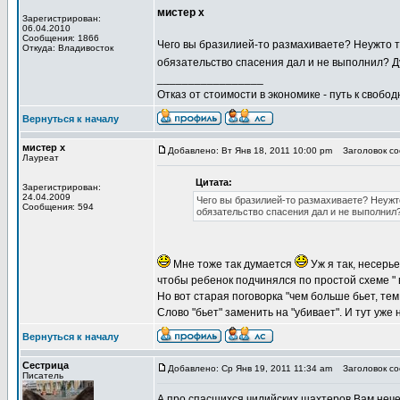
мистер х
Зарегистрирован:
06.04.2010
Сообщения: 1866
Чего вы бразилией-то размахиваете? Неужто т
Откуда: Владивосток
обязательство спасения дал и не выполнил? Ду
_________________
Отказ от стоимости в экономике - путь к свобод
Вернуться к началу
мистер х
Добавлено: Вт Янв 18, 2011 10:00 pm
Заголовок соо
Лауреат
Цитата:
Зарегистрирован:
24.04.2009
Чего вы бразилией-то размахиваете? Неужт
Сообщения: 594
обязательство спасения дал и не выполнил?
Мне тоже так думается
Уж я так, несерье
чтобы ребенок подчинялся по простой схеме " 
Но вот старая поговорка "чем больше бьет, те
Слово "бьет" заменить на "убивает". И тут уже 
Вернуться к началу
Сестрица
Добавлено: Ср Янв 19, 2011 11:34 am
Заголовок соо
Писатель
А про спасшихся чилийских шахтеров Вам нече