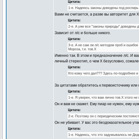
Цитата:
1-е. Надеюсь законы доведены под роспирь 
Вами не считается, а разве вы авторитет для 
Цитата:
2-е. А уже все "законы природы" доведены д
Зависит от л/с и больше никого.
Цитата:
3-е. А не сам ли л/с методом проб и ошибо
Мороза, т.е. тов.Х
Именно так. В этом и предназначение л/с. И 
личный стереотип, о чем Х безусловно, сожале
Цитата:
Кто кому чего дал??? Здесь по-подробнее и
За цитатами обратитесь к первоисточнику или 
Цитата:
1-е. Я уверен, что вам лично тов.Х этого не
Он и вам не скажет. Ему пиар не нужен, ему ну
Цитата:
2-е. Поэтому он с периодическим постоянс
Он не убивает. У вас это бездоказательное у
Цитата:
1-е. Надеюсь, что это задумывалось не Дед