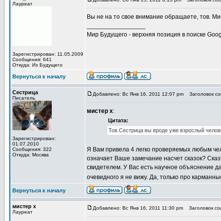
Лауреат
Вы не на то свое внимание обращаете, тов. М
_________________
Мир Будущего - верхняя позиция в поиске Goog
Зарегистрирован: 11.05.2009
Сообщения: 641
Откуда: Из Будущего
Вернуться к началу
Сестрица
Добавлено: Вс Янв 16, 2011 12:07 pm
Заголовок соо
Писатель
мистер х
:
Цитата:
Тов.Сестрица вы вроде уже взрослый челове
Зарегистрирован:
01.07.2010
Я Вам привела 4 легко проверяемых любым чел
Сообщения: 322
Откуда: Москва
означает Ваше замечание насчет сказок? Сказки 
свидетелем. У Вас есть научное объяснение д
очевидного я не вижу. Да, только про карманны
Вернуться к началу
мистер х
Добавлено: Вс Янв 16, 2011 11:30 pm
Заголовок соо
Лауреат