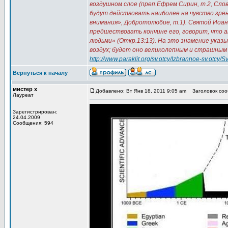
воздушном слое (преп.Ефрем Сирин, т.2, Слов
будут действовать наиболее на чувство зрен
внимания», Добротолюбие, т.1). Святой Иоа
предшествовать кончине его, говорит, что а
людьми» (Откр.13:13). На это знамение указ
воздух; будет оно великолепным и страшным
http://www.paraklit.org/sv.otcy/Izbrannoe-sv.otcy/
Вернуться к началу
мистер х
Добавлено: Вт Янв 18, 2011 9:05 am
Заголовок сооб
Лауреат
Зарегистрирован:
24.04.2009
Сообщения: 594