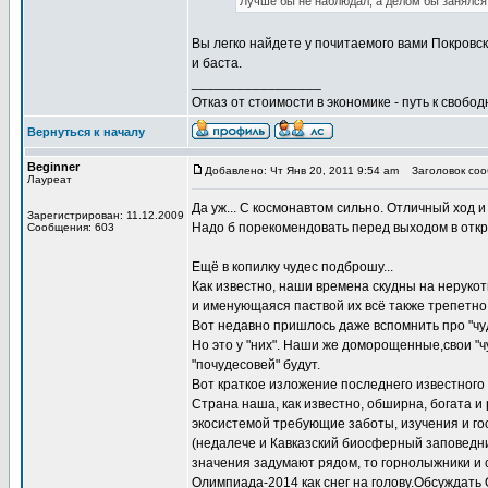
Лучше бы не наблюдал, а делом бы занялся 
Вы легко найдете у почитаемого вами Покровско
и баста.
_________________
Отказ от стоимости в экономике - путь к свобод
Вернуться к началу
Beginner
Добавлено: Чт Янв 20, 2011 9:54 am
Заголовок сооб
Лауреат
Да уж... С космонавтом сильно. Отличный ход и
Зарегистрирован: 11.12.2009
Надо б порекомендовать перед выходом в откры
Сообщения: 603
Ещё в копилку чудес подброшу...
Как известно, наши времена скудны на неруко
и именующаяся паствой их всё также трепетно
Вот недавно пришлось даже вспомнить про "чу
Но это у "них". Наши же доморощенные,свои "ч
"почудесовей" будут.
Вот краткое изложение последнего известного 
Страна наша, как известно, обширна, богата 
экосистемой требующие заботы, изучения и го
(недалече и Кавказский биосферный заповедник
значения задумают рядом, то горнолыжники и 
Олимпиада-2014 как снег на голову.Обсуждать 