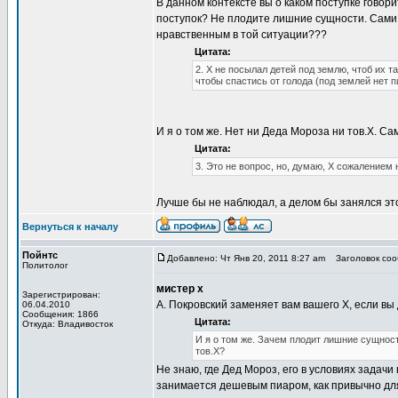
В данном контексте вы о каком поступке говори
поступок? Не плодите лишние сущности. Сами н
нравственным в той ситуации???
Цитата:
2. Х не посылал детей под землю, чтоб их т
чтобы спастись от голода (под землей нет пи
И я о том же. Нет ни Деда Мороза ни тов.Х. С
Цитата:
3. Это не вопрос, но, думаю, Х сожалением
Лучше бы не наблюдал, а делом бы занялся этот 
Вернуться к началу
Пойнтс
Добавлено: Чт Янв 20, 2011 8:27 am
Заголовок сооб
Политолог
мистер х
Зарегистрирован:
А. Покровский заменяет вам вашего Х, если вы
06.04.2010
Сообщения: 1866
Цитата:
Откуда: Владивосток
И я о том же. Зачем плодит лишние сущности
тов.Х?
Не знаю, где Дед Мороз, его в условиях задачи
занимается дешевым пиаром, как привычно дл