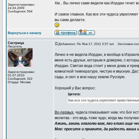
Хм... Вы лично сами видели как Иордан течет
Зарегистрирован:
24.04.2009
Сообщения: 594
И самое главное. Как все эти чудеса укрепляют
вы сами делаете.
Вернуться к началу
Сестрица
Добавлено: Пн Янв 17, 2011 5:57 am
Заголовок сооб
Писатель
Лично я не видела Иордан, и вообще в Израил
меня есть друзья, которым я доверяю, с которы
Иордан. Святая вода стоит у меня дома и прек
комнатной температуре, чистую и вкусную. Дас
Зарегистрирован:
01.07.2010
сады, и скот и всю нашу землю Русскую.
Сообщения: 322
Откуда: Москва
Хороший у Вас вопрос:
Цитата:
Как все эти чудеса укрепляют нравственны
Во-первых
, чудеса показывают нам, что Бог ес
молитва - это ведь тоже чудо, когда мы получа
Аминь, аминь глаголю вам, яко елико аще ч
Мое: просите и примите, да радость ваша ис