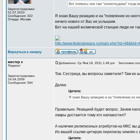
Вот появись они там "изниоткудова" тогда в
Зарегистрирован:
01.07.2010
Я знаю Вашу реакцию и на "появление из ниотку
Сообщения: 322
Откуда: Москва
ничего нового от Вас не услышим.
Вот на нашей космической станции люди не так
http://www.federalspace.ru/main.php?id=48&bid
Вернуться к началу
мистер х
Добавлено: Ср Янв 19, 2011 1:46 pm
Заголовок сооб
Лауреат
Тов. Сестрица, вы вопросы заметили? Там их ш
Зарегистрирован:
24.04.2009
Сообщения: 594
Далее.
Цитата:
Я знаю Вашу реакцию и на "появление из ни
Правильно. Реакцией будет вопрос. Зачем папа
лавры достаются тому кто напакостил?
А наличие религиозных атрибутов на МКС вы 
Из вашей ссылки цитирую переписку землян с 
Цитата: