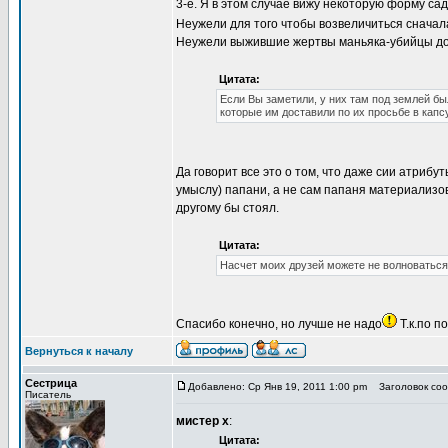
3-е. Я в этом случае вижу некоторую форму са
Неужели для того чтобы возвеличиться сначала
Неужели выжившие жертвы маньяка-убийцы долж
Цитата:
Если Вы заметили, у них там под землей бы
которые им доставили по их просьбе в капс
Да говорит все это о том, что даже сии атри
умыслу) папани, а не сам папаня материализов
другому бы стоял.
Цитата:
Насчет моих друзей можете не волноваться
Спасибо конечно, но лучше не надо
Т.к.по п
Вернуться к началу
Сестрица
Добавлено: Ср Янв 19, 2011 1:00 pm
Заголовок сооб
Писатель
мистер х
:
Цитата: