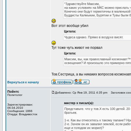
"Здравствуйте Максим,
на каких условиях на МКС можно прислать
Конечно они будут герметичны в маленькой
Буддисты Калмыкии, Бурятии и Тувы были б
Вот этот вообще убил
Цитата:
Чудеса однако. Прямо в воздухе висят.
Тут тоже чуть живот не порвал
Цитата:
Максим, вы, как православный космонавт™, 
освещения? И произошло это примерно пять 
Тов.Сестрица, а вы никаких вопросов космонав
Вернуться к началу
Пойнтс
Добавлено: Ср Янв 19, 2011 4:35 pm
Заголовок сооб
Политолог
мистер х писал(а):
Зарегистрирован:
06.04.2010
Представьте. что у тов.Х есть 100 детей. 2
Сообщения: 1866
братьев.
Откуда: Владивосток
1-е. Как вы отнесетесь к такому папане? Нр
2-е. Зачем он их завалил землей, если рабо
еще и голодом их морил)?