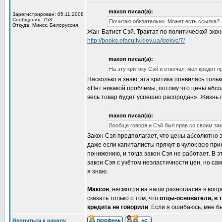
maxon писал(а):
Зарегистрирован: 05.11.2008
Сообщения: 753
Почитаю обязательно. Может есть ссылка?
Откуда: Минск, Белоруссия
Жан-Батист Сэй. Трактат по политической эко
http://books.efaculty.kiev.ua/isekvc/7/
maxon писал(а):
На эту критику Сэй и отвечал, мол кредит 
Насколько я знаю, эта критика появилась только
«Нет никакой проблемы, потому что цены абсол
весь товар будет успешно распродан». Жизнь по
maxon писал(а):
Вообще говоря и Сэй был прав со своим зак
Закон Сэя предполагает, что цены абсолютно э
даже если капиталисты прячут в чулок всю при
понижению, и тогда закон Сэя не работает. В 
закон Сэя с учётом неэластичности цен, но сам
я знаю.
Максон
, несмотря на наши разногласия в вопро
сказать только о том, что
отцы-основатели, в т
кредита не говорили
. Если я ошибаюсь, мне б
Вернуться к началу