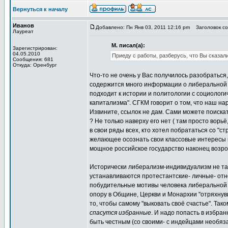
Вернуться к началу
Иванов
Добавлено: Пн Янв 03, 2011 12:16 pm
Заголовок соо
Лауреат
М. писал(а):
Зарегистрирован:
04.05.2010
Приеду с работы, разберусь, что Вы сказали
Сообщения: 681
Откуда: Оренбург
Что-то не очень у Вас получилось разобраться
содержится много информации о либеральной и
подходит к истории и политологии с социологи
капитализма". СГКМ говорит о том, что наш нар
Извините, ссылок не дам. Сами можете поискат
? Не только наверху его нет ( там просто вор
в свои ряды всех, кто хотел побрататься со "ст
желающее осознать свои классовые интересы и
мощное российское государство наконец возрод
Исторически либерализм-индивидуализм не тако
устанавливаются протестантские- личные- отно
побудительные мотивы человека либеральной 
опору в Общине, Церкви и Монархии "отряхнувш
то, чтобы самому "выковать своё счастье". Так
спасутся избранные
. И надо попасть в избран
быть честным (со своими- с индейцами необяза