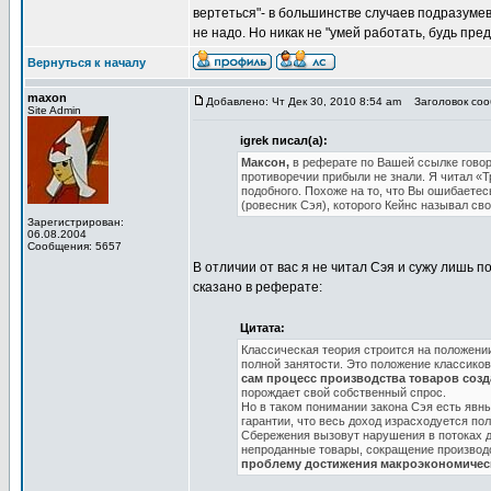
вертеться"- в большинстве случаев подразумева
не надо. Но никак не "умей работать, будь п
Вернуться к началу
maxon
Добавлено: Чт Дек 30, 2010 8:54 am
Заголовок сооб
Site Admin
igrek писал(а):
Максон,
в реферате по Вашей ссылке говори
противоречии прибыли не знали. Я читал «Т
подобного. Похоже на то, что Вы ошибаетесь
(ровесник Сэя), которого Кейнс называл с
Зарегистрирован:
06.08.2004
Сообщения: 5657
В отличии от вас я не читал Сэя и сужу лишь п
сказано в реферате:
Цитата:
Классическая теория строится на положении
полной занятости. Это положение классико
сам процесс производства товаров созд
порождает свой собственный спрос.
Но в таком понимании закона Сэя есть явны
гарантии, что весь доход израсходуется пол
Сбережения вызовут нарушения в потоках до
непроданные товары, сокращение производс
проблему достижения макроэкономичес