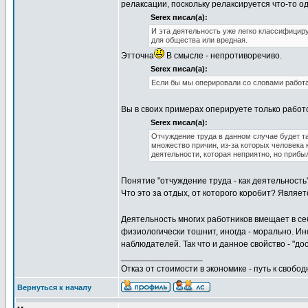
релаксации, поскольку релаксируется что-то одн
Serex писал(а):
И эта деятельность уже легко классифициру
для общества или вредная.
Этточна
В смысле - непротиворечиво.
Serex писал(а):
Если бы мы оперировали со словами работа
Вы в своих примерах оперируете только работо
Serex писал(а):
Отчуждение труда в данном случае будет та
множество причин, из-за которых человека к
деятельности, которая неприятно, но прибы
Понятие "отчуждение труда - как деятельность
Что это за отдых, от которого коробит? Являе
Деятельность многих работников вмещает в се
физиологически тошнит, иногда - морально. Ин
наблюдателей. Так что и данное свойство - "д
_________________
Отказ от стоимости в экономике - путь к свобод
Вернуться к началу