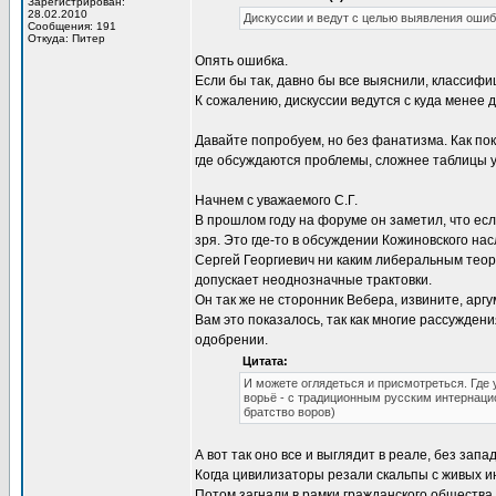
Зарегистрирован:
28.02.2010
Дискуссии и ведут с целью выявления ошиб
Сообщения: 191
Откуда: Питер
Опять ошибка.
Если бы так, давно бы все выяснили, классифиц
К сожалению, дискуссии ведутся с куда менее
Давайте попробуем, но без фанатизма. Как пок
где обсуждаются проблемы, сложнее таблицы 
Начнем с уважаемого С.Г.
В прошлом году на форуме он заметил, что есл
зря. Это где-то в обсуждении Кожиновского нас
Сергей Георгиевич ни каким либеральным теор
допускает неоднозначные трактовки.
Он так же не сторонник Вебера, извините, аргум
Вам это показалось, так как многие рассуждени
одобрении.
Цитата:
И можете оглядеться и присмотреться. Где 
ворьё - с традиционным русским интернаци
братство воров)
А вот так оно все и выглядит в реале, без зап
Когда цивилизаторы резали скальпы с живых ин
Потом загнали в рамки гражданского общества,