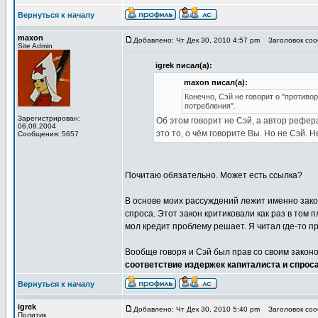
Вернуться к началу
maxon
Добавлено: Чт Дек 30, 2010 4:57 pm
Заголовок сооб
Site Admin
igrek писал(а):
maxon писал(а):
Конечно, Сэй не говорит о "противо
потребления".
Зарегистрирован:
Об этом говорит не Сэй, а автор рефера
06.08.2004
это то, о чём говорите Вы. Но не Сэй. 
Сообщения: 5657
Почитаю обязательно. Может есть ссылка?
В основе моих рассуждений лежит именно зако
спроса. Этот закон критиковали как раз в том 
мол кредит проблему решает. Я читал где-то пр
Вообще говоря и Сэй был прав со своим законо
соответствие издержек капиталиста и спрос
Вернуться к началу
igrek
Добавлено: Чт Дек 30, 2010 5:40 pm
Заголовок сооб
Политик