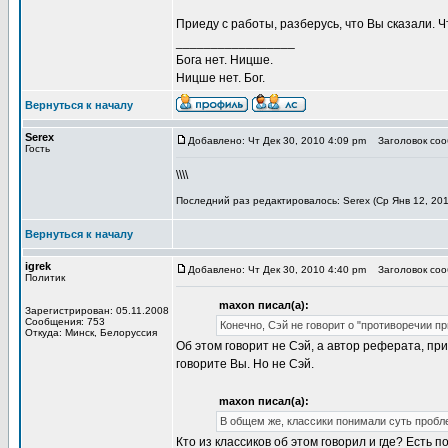
Приеду с работы, разберусь, что Вы сказали. Ч
_________________
Бога нет. Ницше.
Ницше нет. Бог.
Вернуться к началу
Serex
Добавлено: Чт Дек 30, 2010 4:09 pm
Заголовок сооб
Гость
\\\\
Последний раз редактировалось: Serex (Ср Янв 12, 201
Вернуться к началу
igrek
Добавлено: Чт Дек 30, 2010 4:40 pm
Заголовок сооб
Политик
maxon писал(а):
Зарегистрирован: 05.11.2008
Сообщения: 753
Конечно, Сэй не говорит о "противоречии пр
Откуда: Минск, Белоруссия
Об этом говорит не Сэй, а автор реферата, прич
говорите Вы. Но не Сэй.
maxon писал(а):
В общем же, классики понимали суть пробле
Кто из классиков об этом говорил и где? Есть п