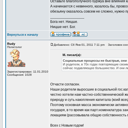
Оставьте благополучного буржуа вне влияния
А начинается с невинного, казалось бы, пров
обезьяну оказалось совсем не сложно, нужно пр
_________________
Бога нет. Ницше.
Ницше нет. Бог.
Вернуться к началу
Rudy
Добавлено: Сб Янв 01, 2011 7:11 pm
Заголовок сооб
Политолог
М. писал(а):
Социальные процессы не быстрые, они
И родители, в 70х годах повторяющие своим
сейчас подавляющее большинство. И они ле
Зарегистрирован: 11.01.2010
Сообщения: 1028
Отчасти согласен.
Наши родители выросшие в социальной гос.ка
честно хотели нам частно-собственнической ж
природу и суть накопления капитала (коий всегд
Поэтому основная масса экономически активно
государя, в то время как парт.номенклатура
локациям (рассовывала общую собственность
Всех с Новым годом!