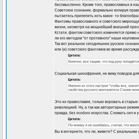
бессмысленно. Кроме того, православных в на
Советское сознание, формально копируя прав
пытаетесь прилепить хоть какое- то благообр
Фантомы православного и советского мироощуще
жизни, несмотря на мощнейший внешний пресс
Кстати, фантом советского изменяется прямо 
ли его методом "от противного" наши неугомо
Так вот реальное сегодняшнее русское сознани
или (и) советского фантомов во время рассужд
Цитата:
Конечно, все тащим, что под руку попадётс
Социальная шизофрения, не вижу поводов для
Цитата:
Именно из этого настроя "чтобы все, значит
свойства русского менталитета Сталин мног
Это из православия, только воровать в старые
революцией. Ну, а так как авторитарные режим
правда, без особого искусства. Сломать сил и 
Цитата:
По-моему я не ошибаюсь, считая, что мент
Вы в интернете, что ли, живете? С реальным
_________________