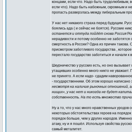
концами, если что. Надо быть трудолюбивым, в
если что). Надо быть набожным, скромным и не
пропасть разверзлась между либеральным про
У нас нет никакого страха перед будущим. Рус
боялись ада ( и сейчас не боятся). Русские ни
останется и оттуда пойдёт снова Россия
Ро
нерадивости и потому особенно не заботятся 
смертность в России? Одна из причин такова.
присмотром заботливого государства , которо
перестало государство заботиться и начали к в
Шкурничество у русских есть, но оно вызывает 
утащивших особенно много никто не уважает. П
не принято. А если надо- сдадим наворованно
- государственники. Об этом хорошо написано
несмотря на наличие рыночных отношений, а
нищих», у нас нет и никогда не будет капит
собственность. На то есть множество причин
Ну а то, что у нас много нравственных уродов 
некоторых обстоятельствах героев на порядок 
порядок больше, чем у других народов. Именно 
атаку, ну и я пошёл. Используя свойства русск
самый металитет.