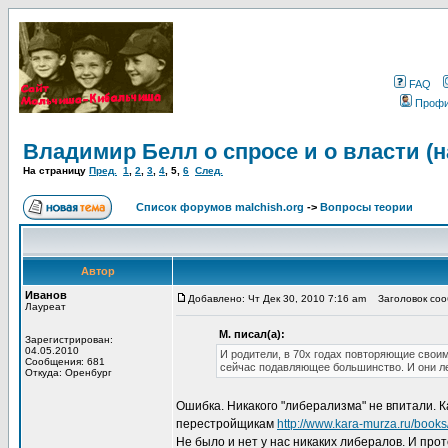
FAQ
Проф
Владимир Белл о спросе и о власти (
На страницу
Пред.
1
,
2
,
3
,
4
,
5
,
6
След.
Список форумов malchish.org
->
Вопросы теории
Автор
Иванов
Добавлено: Чт Дек 30, 2010 7:16 am
Заголовок сооб
Лауреат
М. писал(а):
Зарегистрирован:
04.05.2010
И родители, в 70х годах повторяющие своим
Сообщения: 681
сейчас подавляющее большинство. И они ле
Откуда: Оренбург
Ошибка. Никакого "либерализма" не впитали.
перестройщикам
http://www.kara-murza.ru/book
Не было и нет у нас никаких либералов. И прот