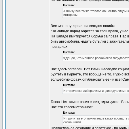
Цитата:
А внизу всё то же "тёплое общество лицом 
интересы,
Весьма популярная на сегодня ошибка.
/На Западе народ борется за свои права, у нас 
На Западе имитируется борьба за права. Нас ве
бить автомобили, кидать бутылки с зажигатель
при делах.
Цитата:
ждущее, что мощное российское государств
Вот здесь согласен. Вот Вам и наследие социа
бухтеть в тырнете, это вообще не то. Нужно вс
волшебную фразу, опубликовать ее - и все! Сам
Цитата:
Исторически либерализм-индивидуализм не 
Таков. Нет там ни каких своих, одни чужие. Весь
Вот это совсем странное:
Цитата:
И прочитав его, понимаешь какая пропасть
сознаниями.
Православное сознание и советское - по боль