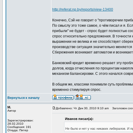
http://referat.np.by/reports/view-13400
Конечно, Сэй не говорит о "противоречии приб
По смыслу это тоже самое, о чём писал и я. Ес
прибыли" не будет - спрос будет полностью со
спрос относительно предложения. В точности
выражении не велика и не способствует сбереж
производстве ситуация значительно меняется 
Сбережения возникают автоматом и возникает 
Банковский кредит временно решает эту пробл
долгов, когда отчисления по процентам накопл
механизм балансировки. С этого начался совр
В общем же, классики понимали суть проблемы,
временно стимулируя спрос.
Вернуться к началу
М.
Добавлено: Чт Дек 30, 2010 9:10 am
Заголовок сооб
Автор
Иванов писал(а):
Зарегистрирован:
28.02.2010
Сообщения: 191
Не было и нет у нас никаких либералов. И п
Откуда: Питер