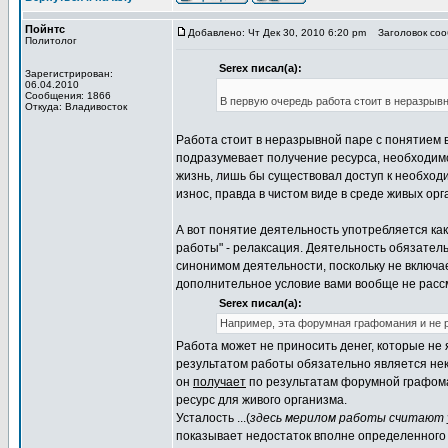
Пойнтс
Добавлено: Чт Дек 30, 2010 6:20 pm
Заголовок сооб
Политолог
Serex писал(а):
Зарегистрирован:
06.04.2010
Сообщения: 1866
В первую очередь работа стоит в неразрывн
Откуда: Владивосток
Работа стоит в неразрывной паре с понятием 
подразумевает получение ресурса, необходимо
жизнь, лишь бы существовал доступ к необходи
износ, правда в чистом виде в среде живых ор
А вот понятие деятельность употребляется ка
работы" - релаксация. Деятельность обязател
синонимом деятельности, поскольку не включае
дополнительное условие вами вообще не расс
Serex писал(а):
Например, эта форумная графомания и не раб
Работа может не приносить денег, которые не
результатом работы обязательно является нек
он
получает
по результатам форумной графома
ресурс для живого организма.
Усталость ...(
здесь мерилом работы считают
показывает недостаток вполне определенного 