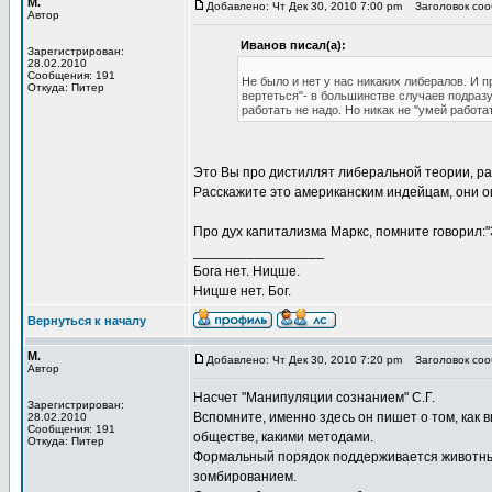
М.
Добавлено: Чт Дек 30, 2010 7:00 pm
Заголовок сооб
Автор
Иванов писал(а):
Зарегистрирован:
28.02.2010
Сообщения: 191
Не было и нет у нас никаких либералов. И п
Откуда: Питер
вертеться"- в большинстве случаев подразу
работать не надо. Но никак не "умей рабо
Это Вы про дистиллят либеральной теории, ра
Расскажите это американским индейцам, они о
Про дух капитализма Маркс, помните говорил:"
_________________
Бога нет. Ницше.
Ницше нет. Бог.
Вернуться к началу
М.
Добавлено: Чт Дек 30, 2010 7:20 pm
Заголовок сооб
Автор
Насчет "Манипуляции сознанием" С.Г.
Зарегистрирован:
Вспомните, именно здесь он пишет о том, как
28.02.2010
Сообщения: 191
обществе, какими методами.
Откуда: Питер
Формальный порядок поддерживается животн
зомбированием.