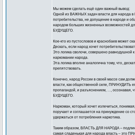
Мы можем сделать ещё один важный вывод:
Одной из ВАЖНЫХ задач власти для народа в 
потребительства, не допущение в народе и 
народом больших жизненных возможностей для
БУДУЩЕГО.
Кое-кто из пустословов и краснобаев может ск
Дескать, если народ хочет потребительствовать
Это логика сволочи, совершено равнодушной к 
наркомании народа.
Эта логика вполне аналогична тому, что, дескат
препятствовать.
Конечно, народ России в своей массе сам дол
власти, как общественной силе, ПРИНУДИТЬ его
пропагандой, и разъяснением, …, осознавая, ч
БУДУЩЕГО.
Наркоман, который хочет излечиться, понимая, 
поручает и соглашается на принуждение со сто
удержаться от потребления наркотика.
Таким образом, ВЛАСТЬ ДЛЯ НАРОДА – подлинн
самая сладенькая для народа власть – это П