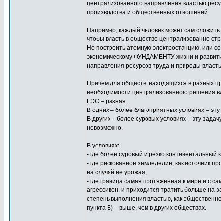
централизованного направления властью ресу
производства и общественных отношений.
Например, каждый человек может сам сложить п
чтобы власть в обществе централизованно стр
Но построить атомную электростанцию, или с
экономическому ФУНДАМЕНТУ жизни и развития
направления ресурсов труда и природы власть
Причём для обществ, находящихся в разных пр
необходимости централизованного решения вл
ГЭС – разная.
В одних – более благоприятных условиях – эт
В других – более суровых условиях – эту зада
невозможно.
В условиях:
- где более суровый и резко континентальный 
- где рискованное земледелие, как источник п
на случай не урожая,
- где граница самая протяженная в мире и с с
агрессивен, и приходится тратить больше на з
степень выполнения властью, как обществе
пункта Б) – выше, чем в других обществах.