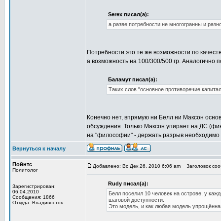
Serex писал(а):
а разве потребности не многогранны и разн
Потребности это те же возможности по качеству
а возможность на 100/300/500 гр. Аналогично 
Баламут писал(а):
Таких слов "основное противоречие капитал
Конечно нет, впрямую ни Белл ни Максон осно
обсуждения. Только Максон упирает на ДС (фи
на "философии" - держать разрыв необходимо
Вернуться к началу
Пойнтс
Добавлено: Вс Дек 26, 2010 6:06 am
Заголовок сооб
Политолог
Rudy писал(а):
Зарегистрирован:
06.04.2010
Белл поселил 10 человек на острове, у каж
Сообщения: 1866
шаговой доступности.
Откуда: Владивосток
Это модель, и как любая модель упрощённа