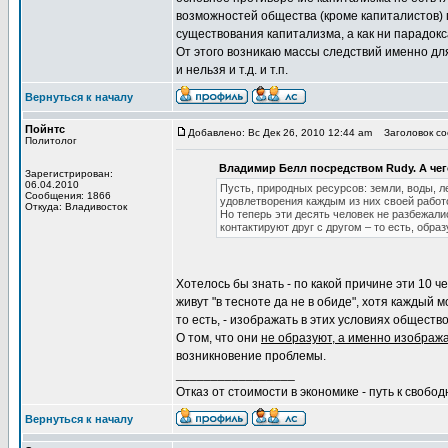
возможностей общества (кроме капиталистов) 
существования капитализма, а как ни парадок
От этого возникаю массы следствий именно для
и нельзя и т.д. и т.п.
Вернуться к началу
Пойнтс
Добавлено: Вс Дек 26, 2010 12:44 am
Заголовок соо
Политолог
Владимир Белл посредством Rudy. А чего
Зарегистрирован:
06.04.2010
Пусть, природных ресурсов: земли, воды, л
Сообщения: 1866
удовлетворения каждым из них своей работ
Откуда: Владивосток
Но теперь эти десять человек не разбежали
контактируют друг с другом – то есть, обра
Хотелось бы знать - по какой причине эти 10 че
живут "в тесноте да не в обиде", хотя каждый 
то есть, - изображать в этих условиях обществ
О том, что они
не образуют, а именно изобра
возникновение проблемы.
_________________
Отказ от стоимости в экономике - путь к свобод
Вернуться к началу