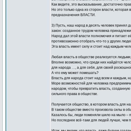
Как видите, это высказывание, достаточно пр
Но это только одна из сторон власти, которая
предназначения ВЛАСТИ.
3) Пусть, наш народ в десять человек принял д
закон: созданное трудом человека принадлежит
Народ дал этой власти полномочия и питает её
противозаконно отобрать что-то у других люде
Эта власть имеет силу и стоит над каждым чел
Любая власть в обществе реализуется людьми,
Вполне возможно, что среди них найдётся чел
для народа …, а для себя, для своей роскошно
А что ему может помешать?
Власть для народа стоит над всем и каждым, на
Море возможностей для человека предприимчив
народом, чтобы превратить власть, созданную 
сильного права в обществе.
Получается общество, в котором власть для н
В таком обществе вместо произвола силы в об
Казалось бы, люди поменяли шило на мыло – п
Но последнее всё-таки для людей лучше, чем пр
Итак, мы видим, что власть, даже будучи созда