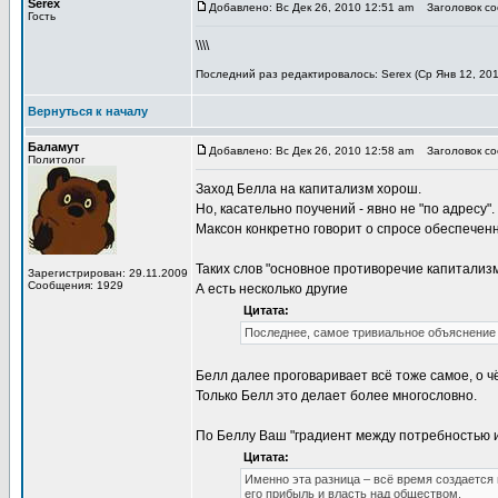
Serex
Добавлено: Вс Дек 26, 2010 12:51 am
Заголовок соо
Гость
\\\\
Последний раз редактировалось: Serex (Ср Янв 12, 201
Вернуться к началу
Баламут
Добавлено: Вс Дек 26, 2010 12:58 am
Заголовок соо
Политолог
Заход Белла на капитализм хорош.
Но, касательно поучений - явно не "по адресу".
Максон конкретно говорит о спросе обеспечен
Таких слов "основное противоречие капитализм
Зарегистрирован: 29.11.2009
Сообщения: 1929
А есть несколько другие
Цитата:
Последнее, самое тривиальное объяснение 
Белл далее проговаривает всё тоже самое, о ч
Только Белл это делает более многословно.
По Беллу Ваш "градиент между потребностью и 
Цитата:
Именно эта разница – всё время создаетс
его прибыль и власть над обществом.