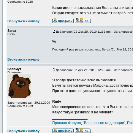
Сообщения: 1028
Какие именно высказывания Белла вы считае
Откуда следует, что он не отличает потребнос
Вернуться к началу
Serex
Добавлено: Сб Дек 25, 2010 11:55 pm
Заголовок соо
Гость
\\\\
Последний раз редактировалось: Serex (Ср Янв 12, 201
Вернуться к началу
Баламут
Добавлено: Вс Дек 26, 2010 12:20 am
Заголовок соо
Политолог
Я вроде достаточно ясно высказался.
Белл пытается поучать Максона, достаточно гр
При этом даже не упоминает о существовании
Rudy
Зарегистрирован: 29.11.2009
Сообщения: 1929
Мне совершенно не понятно, что Вы хотели пр
Какую такую "разницу" я не уловил?
_________________
Правила Форума
,
"Вопросы по модерации"
,
Пр
Вернуться к началу