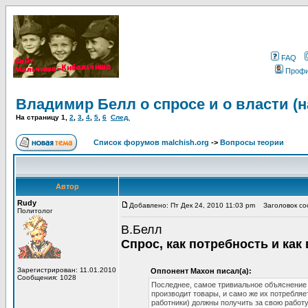
FAQ
Проф
Владимир Белл о спросе и о власти (
На страницу
1
,
2
,
3
,
4
,
5
,
6
След.
Список форумов malchish.org
->
Вопросы теории
Автор
Rudy
Добавлено: Пт Дек 24, 2010 11:03 pm
Заголовок соо
Политолог
В.Белл
Спрос, как потребность и как
Зарегистрирован: 11.01.2010
Оппонент Махон писал(а):
Сообщения: 1028
Последнее, самое тривиальное объяснение 
производит товары, и само же их потребляе
работники) должны получить за свою работу 