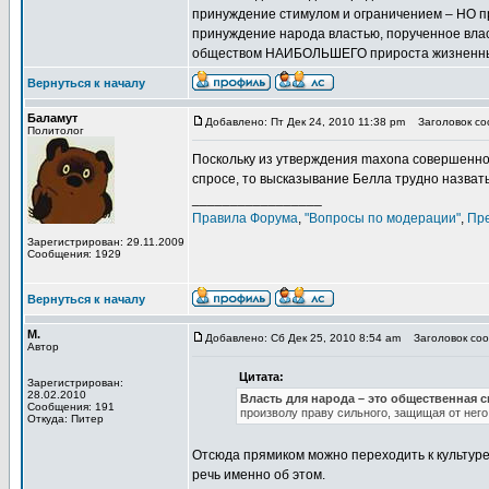
принуждение стимулом и ограничением – НО пр
принуждение народа властью, порученное вла
обществом НАИБОЛЬШЕГО прироста жизненн
Вернуться к началу
Баламут
Добавлено: Пт Дек 24, 2010 11:38 pm
Заголовок соо
Политолог
Поскольку из утверждения maxona совершенно я
спросе, то высказывание Белла трудно назват
_________________
Правила Форума
,
"Вопросы по модерации"
,
Пр
Зарегистрирован: 29.11.2009
Сообщения: 1929
Вернуться к началу
М.
Добавлено: Сб Дек 25, 2010 8:54 am
Заголовок сооб
Автор
Цитата:
Зарегистрирован:
28.02.2010
Власть для народа – это общественная с
Сообщения: 191
произволу праву сильного, защищая от него
Откуда: Питер
Отсюда прямиком можно переходить к культуре
речь именно об этом.