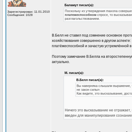
Баламут писал(а):
Поскольку из утверждения maxona совершенн
Зарегистрирован: 11.01.2010
платежеспособном
спросе, то высказыва
Сообщения: 1028
разглагольствованием.
В.Белл не ставил под сомнение основное прот
хозяйствования совершенно в другом аспекте: 
платёжеспособной и зачастую устремлённой в
Поэтому замечание В.Белла на второстепенную
актуально.
М. писал(а):
В.Белл писал(а):
Вы наверняка слышали выражение, ч
не закон силы».
Как видите, это высказывание, дос
Ничего это высказывание не отражает,
введен для манипулирования сознание