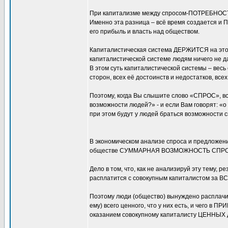
При капитализме между спросом-ПОТРЕБНО
Именно эта разница – всё время создается и
его прибыль и власть над обществом.
Капиталистическая система ДЕРЖИТСЯ на эт
капиталистической системе людям ничего не
В этом суть капиталистической системы – весь
сторон, всех её достоинств и недостатков, 
Поэтому, когда Вы слышите слово «СПРОС», все
возможности людей?» - и если Вам говорят: «о 
при этом будут у людей браться возможности 
В экономическом анализе спроса и предложени
обществе СУММАРНАЯ ВОЗМОЖНОСТЬ СПРОСА»
Дело в том, что, как не анализируй эту тему
расплатится с совокупным капиталистом за В
Поэтому люди (общество) вынуждено расплачив
ему) всего ценного, что у них есть, и чего в
оказанием совокупному капиталисту ЦЕННЫХ дл