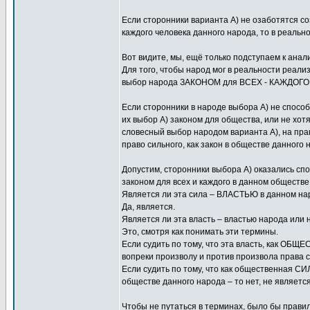
Если сторонники варианта А) не озаботятся со
каждого человека данного народа, то в реально
Вот видите, мы, ещё только подступаем к анал
Для того, чтобы народ мог в реальности реа
выбор народа ЗАКОНОМ для ВСЕХ - КАЖДОГО и
Если сторонники в народе выбора А) не спо
их выбор А) законом для общества, или не хот
словесный выбор народом варианта А), на прак
право сильного, как закон в обществе данного 
Допустим, сторонники выбора А) оказались 
законом для всех и каждого в данном обществе
Является ли эта сила – ВЛАСТЬЮ в данном на
Да, является.
Является ли эта власть – властью народа или
Это, смотря как понимать эти термины.
Если судить по тому, что эта власть, как ОБ
вопреки произволу и против произвола права си
Если судить по тому, что как общественная СИЛ
обществе данного народа – то нет, не является
Чтобы не путаться в терминах, было бы прав