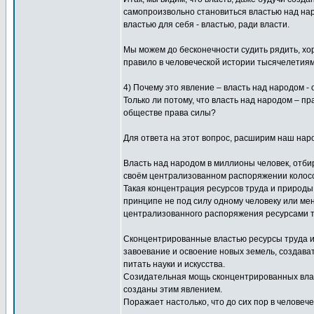
самопроизвольно становиться властью над нар
властью для себя - властью, ради власти.
Мы можем до бесконечности судить рядить, хор
правило в человеческой истории тысячелетиям
4) Почему это явление – власть над народом -
Только ли потому, что власть над народом – пр
обществе права силы?
Для ответа на этот вопрос, расширим наш наро
Власть над народом в миллионы человек, отбир
своём централизованном распоряжении колосс
Такая концентрация ресурсов труда и природы
принципе не под силу одному человеку или ме
централизованного распоряжения ресурсами т
Сконцентрированные властью ресурсы труда и
завоевание и освоение новых земель, создават
питать науки и искусства.
Созидательная мощь сконцентрированных влас
созданы этим явлением.
Поражает настолько, что до сих пор в человеч