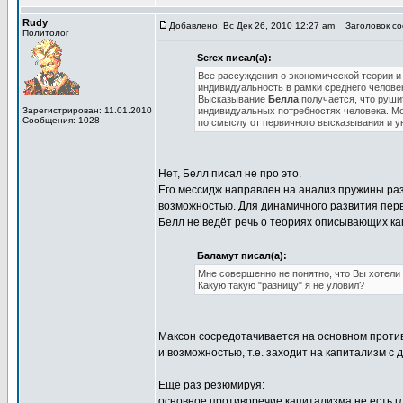
Rudy
Добавлено: Вс Дек 26, 2010 12:27 am
Заголовок соо
Политолог
Serex писал(а):
Все рассуждения о экономической теории и 
индивидуальность в рамки среднего человек
Высказывание
Белла
получается, что руши
Зарегистрирован: 11.01.2010
индивидуальных потребностях человека. Мож
Сообщения: 1028
по смыслу от первичного высказывания и у
Нет, Белл писал не про это.
Его мессидж направлен на анализ пружины раз
возможностью. Для динамичного развития перв
Белл не ведёт речь о теориях описывающих кап
Баламут писал(а):
Мне совершенно не понятно, что Вы хотели
Какую такую "разницу" я не уловил?
Максон сосредотачивается на основном против
и возможностью, т.е. заходит на капитализм с 
Ещё раз резюмируя:
основное противоречие капитализма не есть г