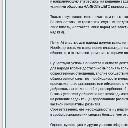
и направляющую эти ресурсы на решение зад
усилиями общества НАИБОЛЬШЕГО прироста ж
Только такую власть можно считать и тольк
Во всех остальных трактовках, смутных предс
либо власть, и остаётся, либо народ без власт
над кем).
Пункт А) властью для народа должен выполнять
Необходимость же выполнения властью для наро
общество, и от вызовов времени с которыми он
Существуют условия общества и области деяте
для народа вполне достаточно выполнять тольк
общественных отношений, вполне осуществимо
общественной силы, нет необходимости вмешива
произвола насильственного или обманного отч
добровольных соглашений и договорённостей 
В таких условиях у общества нет необходимос
на решение задач концентрированного развити
частной инициативы развития.
Соответственно, нет необходимости и у власти
в своём распоряжении средств больше, чем эт
Однако, существуют и другие условия обществ