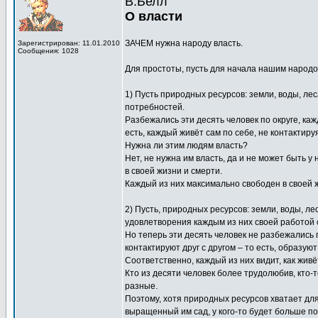
В.Белл
О власти
ЗАЧЕМ нужна народу власть.
Зарегистрирован: 11.01.2010
Сообщения: 1028
Для простоты, пусть для начала нашим народом
1) Пусть природных ресурсов: земли, воды, ле
потребностей.
Разбежались эти десять человек по округе, каж
есть, каждый живёт сам по себе, не контактиру
Нужна ли этим людям власть?
Нет, не нужна им власть, да и не может быть у 
в своей жизни и смерти.
Каждый из них максимально свободен в своей ж
2) Пусть, природных ресурсов: земли, воды, л
удовлетворения каждым из них своей работой 
Но теперь эти десять человек не разбежались 
контактируют друг с другом – то есть, образую
Соответственно, каждый из них видит, как живёт
Кто из десяти человек более трудолюбив, кто-т
разные.
Поэтому, хотя природных ресурсов хватает для 
выращенный им сад, у кого-то будет больше пол