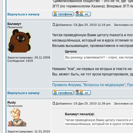
"Цивилизованное общество" - это не те, где "ц
ЗГП (по терминологии Хазина). Впервые ЗГП 
Вернуться к началу
Баламут
Добавлено: Сб Дек 25, 2010 11:16 pm
Заголовок соо
Политолог
Читая приведённую Вами цитату maxon'a и по
несмышлёныша, который не в курсе отличия п
Весьма вызывающее, провокативное и неспра
Цитата:
Вы разницу улавливаете? – спрос, как потре
Зарегистрирован: 29.11.2009
Сообщения: 1929
Никаких "язв", ни первых ни вторых в тексте н
Вы, может быть, не тот кусок процитировали, 
_________________
Правила Форума
,
"Вопросы по модерации"
,
Пр
Вернуться к началу
Rudy
Добавлено: Сб Дек 25, 2010 11:39 pm
Заголовок соо
Политолог
Баламут писал(а):
Читая приведённую Вами цитату maxon'a и
несмышлёныша, который не в курсе отличия
Зарегистрирован: 11.01.2010