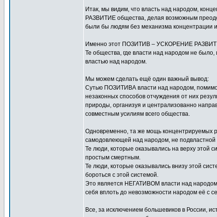
Итак, мы видим, что власть над народом, конц
РАЗВИТИЕ общества, делая возможным преодол
были бы людям без механизма концентрации и
Именно этот ПОЗИТИВ – УСКОРЕНИЕ РАЗВИТИЯ 
Те общества, где власти над народом не было,
властью над народом.
Мы можем сделать ещё один важный вывод:
Сутью ПОЗИТИВА власти над народом, помимо т
незаконных способов отчуждения от них резуль
природы, организуя и централизованно напра
совместным усилиям всего общества.
Одновременно, та же мощь концентрируемых р
самодовлеющей над народом, не подвластной 
Те люди, которые оказывались на верху этой с
простым смертным.
Те люди, которые оказывались внизу этой сис
бороться с этой системой.
Это является НЕГАТИВОМ власти над народом 
себя вплоть до невозможности народом её с се
Все, за исключением большевиков в России, ис