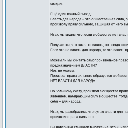
создал.
Ещё один важный вывод:
Власть для народа – это общественная сила, 
произволу праву сильного, защищая от него в
Итак, мы видим, что, если в обществе нет влас
Получается, что какая-то власть, но всегда с
Если это не власть для народа, то это власть п
Можем ли мы считать самопроизвольное право
предназначением ВЛАСТИ?
Нет, не можем.
Произвол права сильного образуется в общест
НЕТ ВЛАСТИ ДЛЯ НАРОДА.
По большому счёту, произвол в обществе пра
явлением, набирающим силу в обществе, тогда
себя – для народа.
Итак, мы разобрались, что сутью власти для н
произвола права сильного.
Вы наверняка слышали выражение, что «цивили