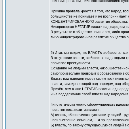
полным провалом, либо восстановлением пусть 
Причина провала кроется в том, что народ, в
большинстве не понимает и не воспринимает, 
КОНЦЕНТРИРОВАННОГО развития общества.
Ниспровергая НЕГАТИВ власти над народом, н
В результате в обществе начинался, либо прои
либо концентрированное развитие общества ос
5) Итак, мы видим, что ВЛАСТЬ в обществе, к
В отсутствие власти, в обществе над людьми т
произвол преступности.
Создание же людьми власти, как общественной
самопроизвольно приводит к образованию в о
Власть над народом имеет своим позитивом к
власти, самодовлеющей над народом, над общ
Причём, чем выше НЕГАТИВ власти над народом
и на поддержание своей власти над народом 
Гипотетически можно сформулировать идеаль
при этом весь позитив власти:
А) власть, обеспечивающую защиту людей труда
насильственно, обманом, … и пр. противозако
Б) власть, по закону отчуждающую от людей в