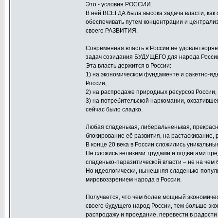
Это - условия РОССИИ.
В ней ВСЕГДА была высока задача власти, как 
обеспечивать путем концентрации и централи
своего РАЗВИТИЯ.
Современная власть в России не удовлетворя
задач созидания БУДУЩЕГО для народа Росси
Эта власть держится в России:
1) на экономическом фундаменте и ракетно-яд
России,
2) на распродаже природных ресурсов России, 
3) на потребительской наркомании, охватившей
сейчас было сладко.
Любая сладенькая, либеральненькая, прекрасн
блокирование её развития, на растаскивание
В конце 20 века в России сложились уникальны
Не сложись великими трудами и подвигами пред
сладенько-паразитической власти – не на чем 
Но идеологически, нынешняя сладенько-попул
мировоззрением народа в России.
Получается, что чем более мощный экономичес
своего будущего народ России, тем больше эк
распродажу и проедание, перевести в радости