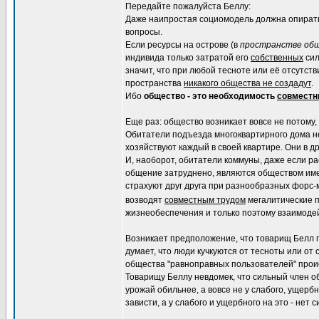
Передайте пожалуйста Беллу:
Даже наипростая социомодель должна опираться
вопросы.
Если ресурсы на острове (в
пространстве об
индивида только затратой его
собственных
сил
значит, что при любой тесноте или её отсутст
пространства
никакого общества не создадут
.
Ибо
общество - это необходимость
совмест
Еще раз: общество возникает вовсе не потому,
Обитатели подъезда многоквартирного дома не
хозяйствуют каждый в своей квартире. Они в др
И, наоборот, обитатели коммуны, даже если ра
общение затруднено, являются обществом име
страхуют друг друга при разнообразных форс-м
возводят
совместным трудом
мегалитические п
жизнеобеспечения и только поэтому взаимоде
Возникает предположение, что товарищ Белл пр
думает, что люди кучкуются от тесноты или от
общества "равноправных пользователей" проис
Товарищу Беллу невдомек, что сильный член об
урожай обильнее, а вовсе не у слабого, ущербн
зависти, а у слабого и ущербного на это - нет с