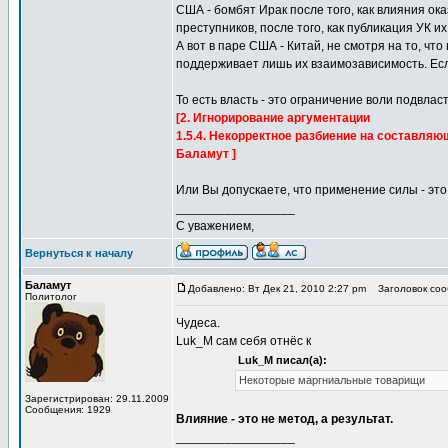
США - бомбят Ирак после того, как влияния ок
преступников, после того, как публикация УК и
А вот в паре США - Китай, не смотря на то, ч
поддерживает лишь их взаимозависимость. Есл
То есть власть - это ограничение воли подвлас
[2. Игнорирование аргументации
1.5.4. Некорректное разбиение на составляю
Баламут ]
Или Вы допускаете, что применение силы - эт
_________________
С уважением,
Вернуться к началу
Баламут
Добавлено: Вт Дек 21, 2010 2:27 pm
Заголовок соо
Политолог
Чудеса.
Luk_M сам себя отнёс к
Luk_M писал(а):
Некоторые маргниальные товарищи
Зарегистрирован: 29.11.2009
Сообщения: 1929
Влияние - это не метод, а результат.
_________________