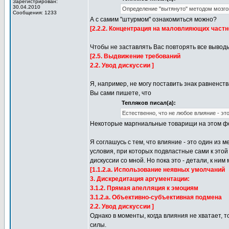
Зарегистрирован:
30.04.2010
Определение "вытянуто" методом мозго
Сообщения: 1233
А с самим "штурмом" ознакомиться можно?
[2.2.2. Концентрация на маловлияющих частн
Чтобы не заставлять Вас повторять все вывод
[2.5. Выдвижение требований
2.2. Увод дискуссии ]
Я, например, не могу поставить знак равненства
Вы сами пишете, что
Тепляков писал(а):
Естественно, что не любое влияние - это
Некоторые маргниальные товарищи на этом фо
Я соглашусь с тем, что влияние - это один из
условия, при которых подвластные сами к этой
дискуссии со мной. Но пока это - детали, к ним
[1.1.2.а. Использование неявных умолчаний
3. Дискредитация аргументации:
3.1.2. Прямая апелляция к эмоциям
3.1.2.а. Объективно-субъективная подмена
2.2. Увод дискуссии ]
Однако в моменты, когда влияния не хватает, 
силы.