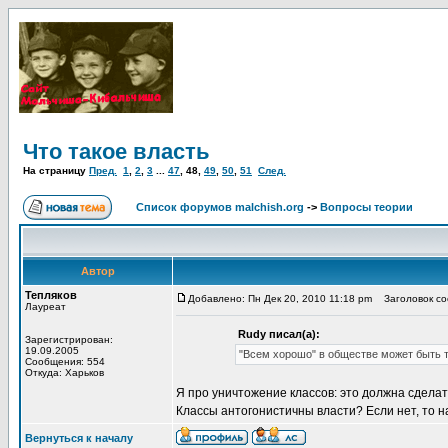
Что такое власть
На страницу
Пред.
1
,
2
,
3
...
47
,
48
,
49
,
50
,
51
След.
Список форумов malchish.org
->
Вопросы теории
Автор
Тепляков
Добавлено: Пн Дек 20, 2010 11:18 pm
Заголовок со
Лауреат
Rudy писал(а):
Зарегистрирован:
19.09.2005
"Всем хорошо" в обществе может быть т
Сообщения: 554
Откуда: Харьков
Я про уничтожение классов: это должна сделат
Классы антогонистичны власти? Если нет, то н
Вернуться к началу