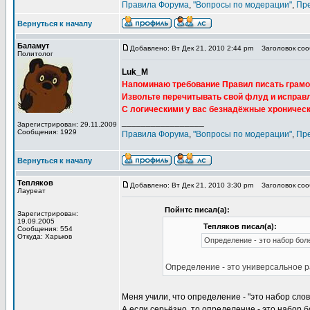
Правила Форума
,
"Вопросы по модерации"
,
Пр
Вернуться к началу
Баламут
Добавлено: Вт Дек 21, 2010 2:44 pm
Заголовок соо
Политолог
Luk_M
Напоминаю требование Правил писать грамо
Извольте перечитывать свой флуд и исправл
С логическими у вас безнадёжные хроничес
_________________
Зарегистрирован: 29.11.2009
Сообщения: 1929
Правила Форума
,
"Вопросы по модерации"
,
Пр
Вернуться к началу
Тепляков
Добавлено: Вт Дек 21, 2010 3:30 pm
Заголовок соо
Лауреат
Пойнтс писал(а):
Зарегистрирован:
19.09.2005
Тепляков писал(а):
Сообщения: 554
Откуда: Харьков
Определение - это набор бол
Определение - это универсальное р
Меня учили, что определение - "это набор сло
А если серьёзно, то определение - это набор