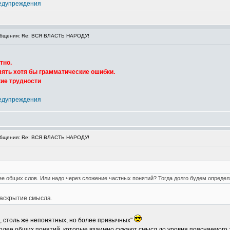
едупреждения
бщения: Re: ВСЯ ВЛАСТЬ НАРОДУ!
тно.
ять хотя бы грамматические ошибки.
кие трудности
едупреждения
бщения: Re: ВСЯ ВЛАСТЬ НАРОДУ!
ее общих слов. Или надо через сложение частных понятий? Тогда долго будем определ
аскрытие смысла.
в, столь же непонятных, но более привычных"
 более общих понятий, которые взаимно сужают смысл до уровня поясняемого