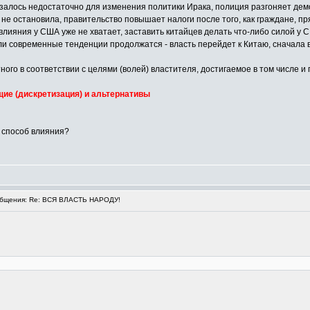
азалось недостаточно для изменения политики Ирака, полиция разгоняет демо
х не остановила, правительство повышает налоги после того, как граждане, пр
то влияния у США уже не хватает, заставить китайцев делать что-либо силой 
и современные тенденции продолжатся - власть перейдет к Китаю, сначала в
тного в соответствии с целями (волей) властителя, достигаемое в том числе и
щие (дискретизация) и альтернативы
о способ влияния?
бщения: Re: ВСЯ ВЛАСТЬ НАРОДУ!