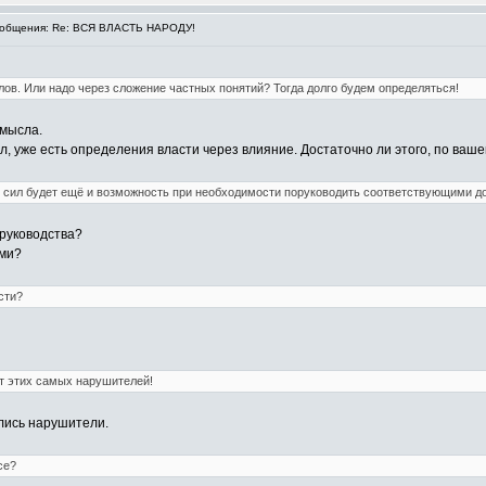
общения: Re: ВСЯ ВЛАСТЬ НАРОДУ!
лов. Или надо через сложение частных понятий? Тогда долго будем определяться!
смысла.
вел, уже есть определения власти через влияние. Достаточно ли этого, по ва
 сил будет ещё и возможность при необходимости поруководить соответствующими дол
 руководства?
ами?
сти?
от этих самых нарушителей!
ялись нарушители.
се?