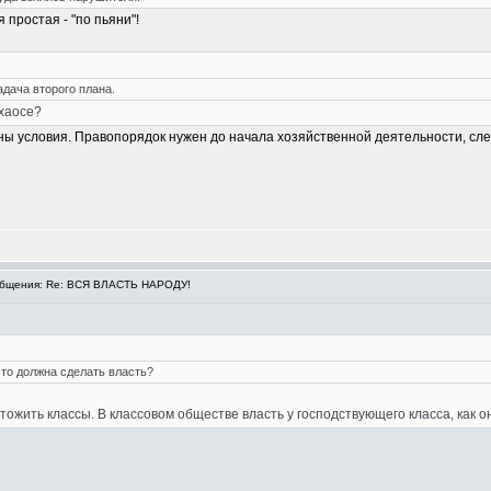
 простая - "по пьяни"!
адача второго плана.
 хаосе?
ы условия. Правопорядок нужен до начала хозяйственной деятельности, след
бщения: Re: ВСЯ ВЛАСТЬ НАРОДУ!
это должна сделать власть?
чтожить классы. В классовом обществе власть у господствующего класса, как 