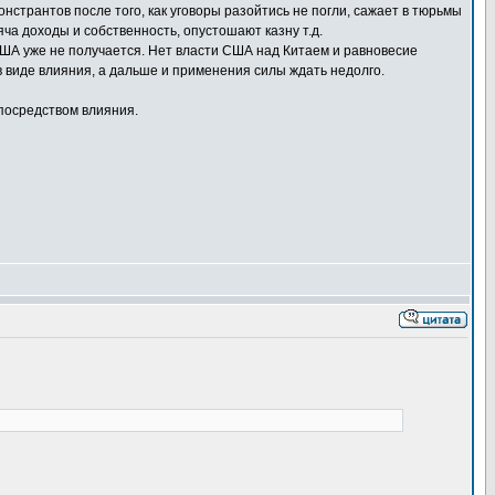
нстрантов после того, как уговоры разойтись не погли, сажает в тюрьмы
яча доходы и собственность, опустошают казну т.д.
у США уже не получается. Нет власти США над Китаем и равновесие
 виде влияния, а дальше и применения силы ждать недолго.
 посредством влияния.