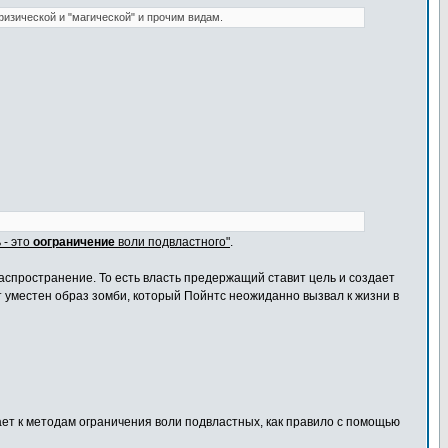
изической и "магической" и прочим видам.
 - это
оограничение
воли подвластного"
.
распространение. То есть власть предержащий ставит цель и создает
ут уместен образ зомби, который Пойнтс неожиданно вызвал к жизни в
гает к методам ограничения воли подвластных, как правило с помощью