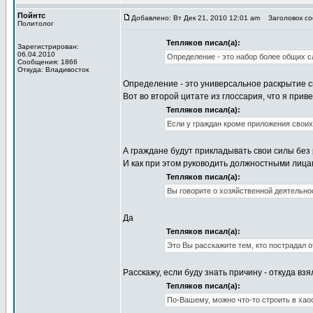
Пойнтс
Добавлено: Вт Дек 21, 2010 12:01 am
Заголовок со
Политолог
Тепляков писал(а):
Зарегистрирован:
06.04.2010
Определение - это набор более общих с
Сообщения: 1866
Откуда: Владивосток
Определение - это универсальное раскрытие 
Вот во второй цитате из глоссария, что я при
Тепляков писал(а):
Если у граждан кроме приложения своих
А граждане будут прикладывать свои силы без
И как при этом руководить должностными лиц
Тепляков писал(а):
Вы говорите о хозяйственной деятельно
Да
Тепляков писал(а):
Это Вы расскажите тем, кто пострадал 
Расскажу, если буду знать причину - откуда вз
Тепляков писал(а):
По-Вашему, можно что-то строить в хао