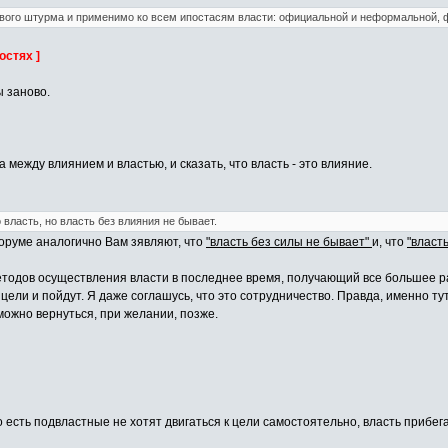
вого штурма и применимо ко всем ипостасям власти: официальной и неформальной, ф
остях ]
ы заново.
 между влиянием и властью, и сказать, что власть - это влияние.
 власть, но власть без влияния не бывает.
руме аналогично Вам зявляют, что
"власть без силы не бывает"
и, что
"власть
 методов осуществления власти в последнее время, получающий все большее 
 цели и пойдут. Я даже соглашусь, что это сотрудничество. Правда, именно т
 можно вернуться, при желании, позже.
то есть подвластные не хотят двигаться к цели самостоятельно, власть прибе