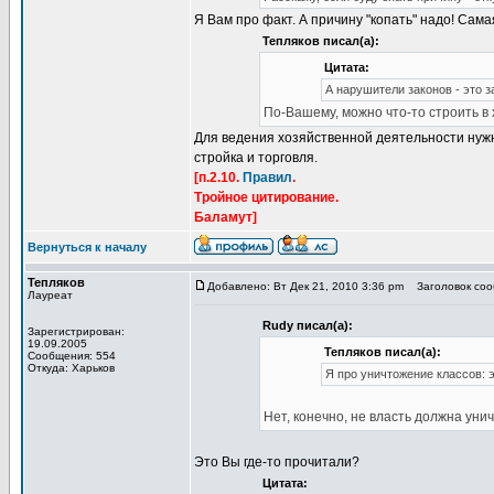
Я Вам про факт. А причину "копать" надо! Самая
Тепляков писал(а):
Цитата:
А нарушители законов - это з
По-Вашему, можно что-то строить в
Для ведения хозяйственной деятельности нужн
стройка и торговля.
[п.2.10.
Правил
.
Тройное цитирование.
Баламут]
Вернуться к началу
Тепляков
Добавлено: Вт Дек 21, 2010 3:36 pm
Заголовок соо
Лауреат
Rudy писал(а):
Зарегистрирован:
19.09.2005
Тепляков писал(а):
Сообщения: 554
Откуда: Харьков
Я про уничтожение классов: 
Нет, конечно, не власть должна уни
Это Вы где-то прочитали?
Цитата: