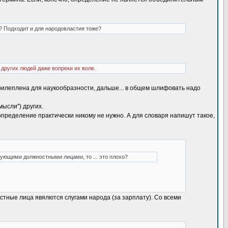
у? Подходит и для народовластия тоже?
других людей даже вопреки их воле.
прилеплена для наукообразности, дальше... в общем шлифовать надо
ысли") других.
пределение практически никому не нужно. А для словаря напишут такое,
ующими должностными лицами, то ... это плохо?
ностные лица явялются слугами народа (за зарплату). Со всеми