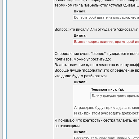
термином (типа "мебель=стол+стулья+диван+...
Цитата:
Вот во второй цитате из глоссария, что
Вопрос: кто писал? Или откуда его "срисовали"
Цитата:
Власть - форма влияния, при которой и
Определение очень "вязкое", нуждается в поя
почти всё. Можно упростить до:
Власть - влияние одного человека или группы(
Вообще лучше "подогнать" это определение пр
что долго будем разбираться.
Цитата:
Тепляков писал(а):
Если у граждан кроме прилож
А граждане будут прикладывать сво
И как при этом руководить должнос
Я понимаю, что краткость - сестра таланта, но
вытекающими.
Цитата:
Расскажу, если буду знать причину - от