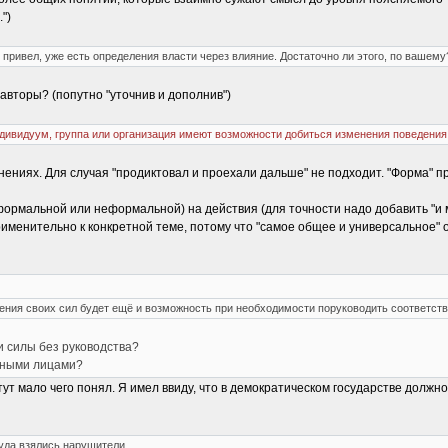
")
 я привел, уже есть определения власти через влияние. Достаточно ли этого, по вашем
 авторы? (попутно "уточнив и дополнив")
ндивидуум, группа или организация имеют возможности добиться изменения поведения 
снениях. Для случая "продиктовал и проехали дальше" не подходит. "Форма" 
формальной или неформальной) на действия (для точности надо добавить "и м
именительно к конкретной теме, потому что "самое общее и универсальное" о
ения своих сил будет ещё и возможность при необходимости поруководить соответств
и силы без руководства?
тными лицами?
 тут мало чего понял. Я имел ввиду, что в демократическом государстве долж
куда взялись нарушители.