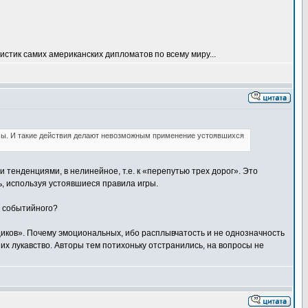
истик самих американских дипломатов по всему миру...
мы. И такие действия делают невозможным применение устоявшихся
 тенденциями, в нелинейное, т.е. к «перепутью трех дорог». Это
ь, используя устоявшиеся правила игры.
с событийного?
ков». Почему эмоциональных, ибо расплывчатость и не однозначность
их лукавство. Авторы тем потихоньку отстранились, на вопросы не