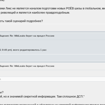
ов).
 Вики Ликс не является началом подготовки новых РОЁВ шизы в глобальном, м
" революций и является наиболее правдоподобным.
еть такой сценарий подробнее?
щения: Re: WikiLeaks берет на прицел Россию
1 9:46 pm), всего редактировалось 1 раз
щения: Re: WikiLeaks берет на прицел Россию
.
ты?
ной, но и значимой секретной информации. Там сплошное ДСП."