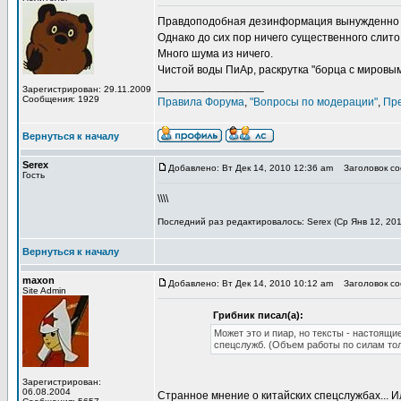
Правдоподобная дезинформация вынужденно с
Однако до сих пор ничего существенного слито
Много шума из ничего.
Чистой воды ПиАр, раскрутка "борца с мировы
_________________
Зарегистрирован: 29.11.2009
Сообщения: 1929
Правила Форума
,
"Вопросы по модерации"
,
Пр
Вернуться к началу
Serex
Добавлено: Вт Дек 14, 2010 12:36 am
Заголовок соо
Гость
\\\\
Последний раз редактировалось: Serex (Ср Янв 12, 201
Вернуться к началу
maxon
Добавлено: Вт Дек 14, 2010 10:12 am
Заголовок соо
Site Admin
Грибник писал(а):
Может это и пиар, но тексты - настоящ
спецслужб. (Объем работы по силам толь
Зарегистрирован:
06.08.2004
Странное мнение о китайских спецслужбах... И