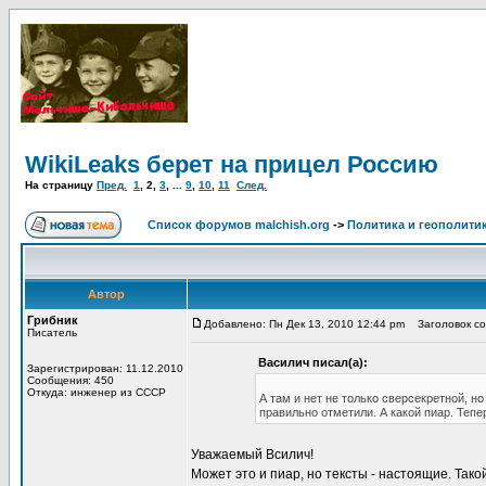
WikiLeaks берет на прицел Россию
На страницу
Пред.
1
,
2
,
3
, ...
9
,
10
,
11
След.
Список форумов malchish.org
->
Политика и геополити
Автор
Грибник
Добавлено: Пн Дек 13, 2010 12:44 pm
Заголовок соо
Писатель
Василич писал(а):
Зарегистрирован: 11.12.2010
Сообщения: 450
Откуда: инженер из СССР
А там и нет не только сверсекретной, 
правильно отметили. А какой пиар. Тепе
Уважаемый Всилич!
Может это и пиар, но тексты - настоящие. Та