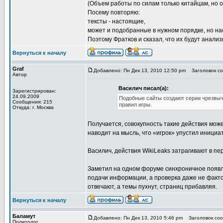
(Объем работы по силам только китайцам, но ор
Посему повторяю:
тексты - настоящие,
может и подобранные в нужном порядке, но н
Поэтому Фратков и сказал, что их будут анали
Вернуться к началу
Graf
Добавлено: Пн Дек 13, 2010 12:50 pm
Заголовок соо
Автор
Василич писал(а):
Зарегистрирован:
24.09.2009
Подобные сайты создают серии чрезвыч
Сообщения: 215
правил игры.
Откуда: г. Москва
Получается, совокупность такие действия може
наводит на мысль, что «игрок» упустил инициа
Василич, действия WikiLeaks затрагивают в п
Заметил на одном форуме синхроничное появл
подачи информации, а проверка даже не фактов
отвечают, а темы пухнут, страниц прибавляя.
Вернуться к началу
Баламут
Добавлено: Пн Дек 13, 2010 5:46 pm
Заголовок сооб
Политолог