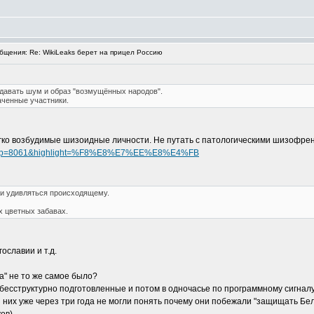
щения: Re: WikiLeaks берет на прицел Россию
давать шум и образ "возмущённых народов".
аченные участники.
гко возбудимые шизоидные личности. Не путать с патологическими шизофрени
t=646&p=8061&highlight=%F8%E8%E7%EE%E8%E4%FB
 и удивляться происходящему.
х цветных забавах.
ославии и т.д.
ма" не то же самое было?
е бесструктурно подготовленные и потом в одночасье по программному сигнал
з них уже через три года не могли понять почему они побежали "защищать Бел