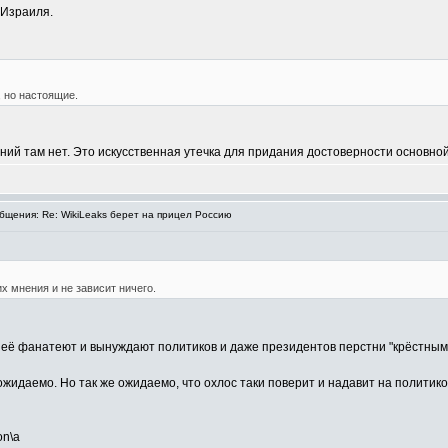
 Израиля.
 но настоящие.
ний там нет. Это искусственная утечка для придания достоверности основн
щения: Re: WikiLeaks берет на прицел Россию
их мнения и не зависит ничего.
т неё фанатеют и вынуждают политиков и даже президентов перстни "крёстны
и ожидаемо. Но так же ожидаемо, что охлос таки поверит и надавит на политик
on\а