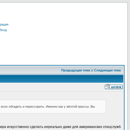
рация
Вход
Предыдущая тема
::
Следующая тема
 всех обгадить и перессорить. Именно как у жёлтой прессы. Вы
мира искусственно сделать нереально даже для американских спецслужб.