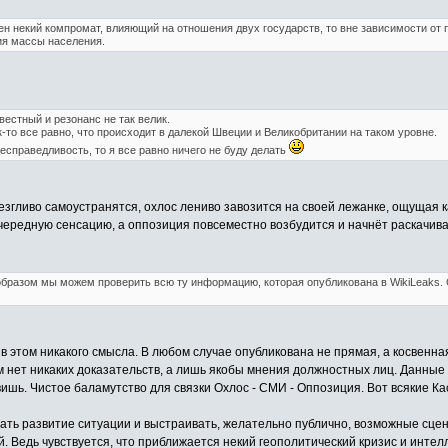
н некий компромат, влияющий на отношения двух государств, то вне зависимости от 
ия массы населения.
звестный и резонанс не так велик.
ак-то все равно, что происходит в далекой Швеции и Великобритании на таком уровне.
несправедливость, то я все равно ничего не буду делать
резгливо самоустранятся, охлос лениво завозится на своей лежанке, ощущая 
едную сенсацию, а оппозиция повсеместно возбудится и начнёт раскачивать
 образом мы можем проверить всю ту информацию, которая опубликована в WikiLeaks. 
т в этом никакого смысла. В любом случае опубликована не прямая, а косвен
ам нет никаких доказательств, а лишь якобы мнения должностных лиц. Данные 
шь. Чистое баламутство для связки Охлос - СМИ - Оппозиция. Вот всякие Ка
ать развитие ситуации и выстраивать, желательно публично, возможные сце
 Ведь чувствуется, что приближается некий геополитический кризис и интелл