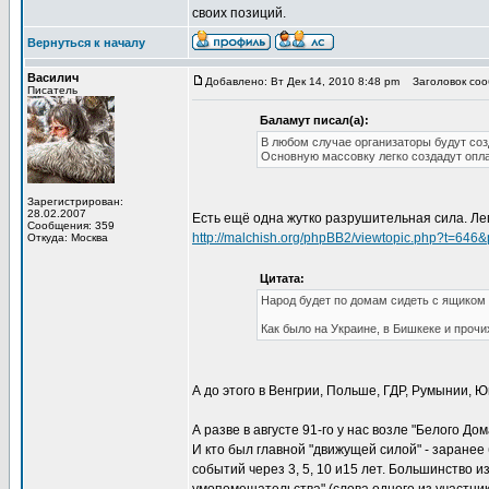
своих позиций.
Вернуться к началу
Василич
Добавлено: Вт Дек 14, 2010 8:48 pm
Заголовок сооб
Писатель
Баламут писал(а):
В любом случае организаторы будут соз
Основную массовку легко создадут опл
Зарегистрирован:
28.02.2007
Есть ещё одна жутко разрушительная сила. Ле
Сообщения: 359
http://malchish.org/phpBB2/viewtopic.php?
Откуда: Москва
Цитата:
Народ будет по домам сидеть с ящиком
Как было на Украине, в Бишкеке и прочи
А до этого в Венгрии, Польше, ГДР, Румынии, Юг
А разве в августе 91-го у нас возле "Белого До
И кто был главной "движущей силой" - заране
событий через 3, 5, 10 и15 лет. Большинство и