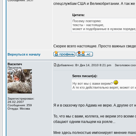
Сообщения: 5657
спецслужбам США и Великобритании. А так же
Цитата:
Посему повторяю:
тексты - настоящие,
может и подобранные в нужном порядке,
Скорее всего настоящие. Просто важных сведе
Вернуться к началу
Василич
Добавлено: Вт Дек 14, 2010 8:21 pm
Заголовок сооб
Писатель
Serex писал(а):
Ну вот мы с вами верим?
А те кто действительно верят, может от 
Зарегистрирован:
28.02.2007
Я и в сказочку про Адама не верю. А другие о
Сообщения: 359
Откуда: Москва
То, что мы с вами, коллега, не верим это всем
сбацают одним пальцем на рояле...
Мне здесь полностью импонирует мнение max