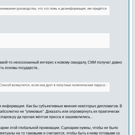
понимания руководства, что это ложь и дезинформация, им придётся
какой-то неосознанный интерес к новому скандалу, СМИ получат давно
 основы государств...
Способ возмутится, если она дует в попутные политические паруса -
ная информация. Как бы субъективные мнения некоторых дипломатов. В
абсолютно не "уликовые". Доказать или опровергнуть их практически
спаров.ру да прочая жёлтая пресса и зашевелились...
нарии этой глобальной провокации. Сценарии нужны, чтобы не было
ектуалы на то таковыми и считаются, чтобы быть к нему готовыми со