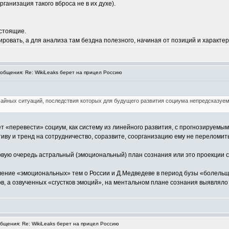
ганизация такого вброса не в их духе).
астоящие.
зировать, а для анализа там бездна полезного, начиная от позиций и характер
бщения: Re: WikiLeaks берет на прицел Россию
айных ситуаций, последствия которых для будущего развития социума непредсказуе
т «перевести» социум, как систему из линейного развития, с прогнозируемыми
тиву и тренд на сотрудничество, соразвите, соорганизацию ему не переломит
ервую очередь астральный (эмоциональный) план сознания или это проекции 
ение «эмоциональных» тем о России и Д.Медведеве в период бузы «болельщи
, а озвученных «сгустков эмоций», на ментальном плане сознания выявляло 
щения: Re: WikiLeaks берет на прицел Россию