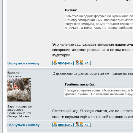
Цитата:
Заметил на одном форуме синхроничное по
Почему эмоциональных, ибо расплывчатость
«сгустков эмоций», на ментальном плане со
отвечают, а темы пухнут, страниц прибавляя
Это явление заслуживает внимания нашей ауди
синхронистического резонанса, а не ход геопо
аудитории.
Вернуться к началу
Василич
Добавлено: Ср Дек 15, 2010 1:49 am
Заголовок сооб
Писатель
Грибник писал(а):
Немцы во время войны сбрасывали возле бр
физике, химии... По отзывам англичан выр
Зарегистрирован:
28.02.2007
Блестящий ход. Я всегда считал, что по-насто
Сообщения: 359
Откуда: Москва
вместе научили ещё кого-то этой германо-сла
Вернуться к началу