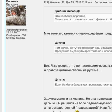
Василич
Добавлено: Ср Дек 15, 2010 2:17 am
Заголовок сооб
Писатель
Грибник писал(а):
Это наиболее вероятно.
Теза о том, что сначала сольют фигню, что
Зарегистрирован:
28.02.2007
Мне тоже это кажется слишком дешёвым продо
Сообщения: 359
Откуда: Москва
Цитата:
Тем более, ее тут же проверил наш уважае
Предложил выдвинуть арестанта на шнобеле
Вот. Я же говорил, что по-настоящему воевать 
А правозащитники сплошь не русские...
Цитата:
Если бы была банальная пропагадистская дв
Задумка может и их хозяина. Но она им показ
дальше. Он решился на боле радикальную бор
антигосударственной "правозащитой". Наш Пре