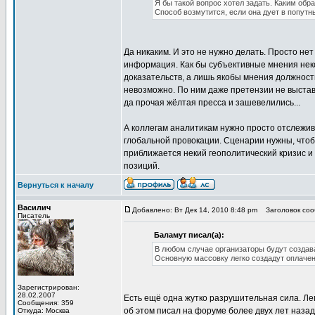
Я бы такой вопрос хотел задать. Каким об
Способ возмутится, если она дует в попутн
Да никаким. И это не нужно делать. Просто нет
информация. Как бы субъективные мнения некот
доказательств, а лишь якобы мнения должност
невозможно. По ним даже претензии не выстав
да прочая жёлтая пресса и зашевелились...
А коллегам аналитикам нужно просто отслежив
глобальной провокации. Сценарии нужны, чтоб
приближается некий геополитический кризис и 
позиций.
Вернуться к началу
Василич
Добавлено: Вт Дек 14, 2010 8:48 pm
Заголовок сооб
Писатель
Баламут писал(а):
В любом случае организаторы будут создав
Основную массовку легко создадут оплачен
Зарегистрирован:
28.02.2007
Есть ещё одна жутко разрушительная сила. Ле
Сообщения: 359
об этом писал на форуме более двух лет назад
Откуда: Москва