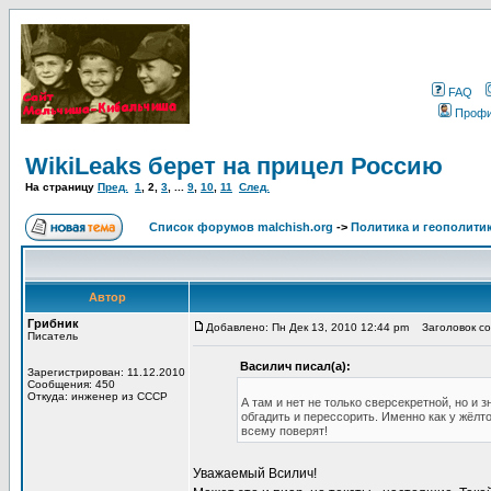
FAQ
Проф
WikiLeaks берет на прицел Россию
На страницу
Пред.
1
,
2
,
3
, ...
9
,
10
,
11
След.
Список форумов malchish.org
->
Политика и геополити
Автор
Грибник
Добавлено: Пн Дек 13, 2010 12:44 pm
Заголовок соо
Писатель
Василич писал(а):
Зарегистрирован: 11.12.2010
Сообщения: 450
Откуда: инженер из СССР
А там и нет не только сверсекретной, но и
обгадить и перессорить. Именно как у жёлто
всему поверят!
Уважаемый Всилич!