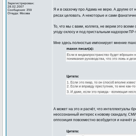
Зарегистрирован:
28.02.2007
Я и в сказочку про Адама не верю. А другие о
Сообщения: 359
Откуда: Москва
рясах целовать. А некоторые и сами фанатич
То, что мы с вами, коллега, не верим это всеми
угоду охлосу и под пристальным надзором ПР-т
Мне здесь полностью импонирует мнение max
maxon писал(а):
Если в медиапространство будет вброшен н
понимания руководства, что это ложь и де
Цитата:
1. Если это пиар, то он способ вполне извес
2. Если и вправду преступник, то мне как-т
3. И даже, если это правда - вопиющая несп
А может на это и расчёт, что интеллектуалы б
неосознанный интерес к новому скандалу, СМ
оппозиция повсеместно возбудится и начнёт ра
Цитата: