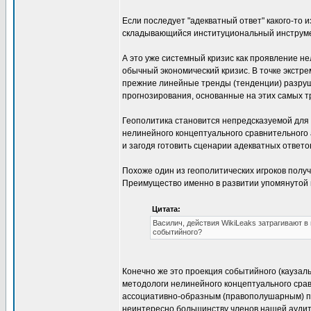
Если последует "адекватный ответ" какого-то и
складывающийся институциональный инструмен
А это уже системный кризис как проявление н
обычный экономический кризис. В точке экстре
прежние линейные тренды (тенденции) разруш
прогнозирования, основанные на этих самых т
Геополитика становится непредсказуемой для э
нелинейного концептуального сравнительного
и загодя готовить сценарии адекватных ответо
Похоже один из геополитических игроков полу
Преимущество именно в развитии упомянутой м
Цитата:
Василич, действия WikiLeaks затрагивают в
событийного?
Конечно же это проекция событийного (каузал
методологи нелинейного концептуального срав
ассоциативно-образным (правополушарным) по
неинтересно большинству членов нашей аудит