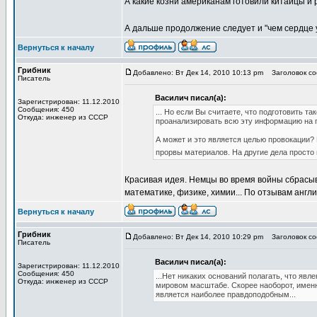
А какие козни американам готовили китайцы и 
А дальше продолжение следует и "чем сердце у
Вернуться к началу
Грибник
Добавлено: Вт Дек 14, 2010 10:13 pm
Заголовок соо
Писатель
Василич писал(а):
Зарегистрирован: 11.12.2010
Сообщения: 450
... Но если Вы считаете, что подготовить т
Откуда: инженер из СССР
проанализировать всю эту информацию на п
А может и это является целью провокации?
прорвы материалов. На другие дела просто 
Красивая идея. Немцы во время войны сбрасыв
математике, физике, химии... По отзывам англ
Вернуться к началу
Грибник
Добавлено: Вт Дек 14, 2010 10:29 pm
Заголовок соо
Писатель
Василич писал(а):
Зарегистрирован: 11.12.2010
Сообщения: 450
...Нет никаких оснований полагать, что яв
Откуда: инженер из СССР
мировом масштабе. Скорее наоборот, именн
является наиболее правдоподобным...