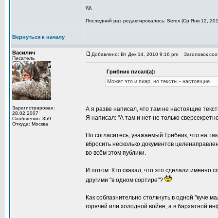
\\\\
Последний раз редактировалось: Serex (Ср Янв 12, 201
Вернуться к началу
Василич
Добавлено: Вт Дек 14, 2010 9:16 pm
Заголовок сооб
Писатель
Грибник писал(а):
Может это и пиар, но тексты - настоящие.
Зарегистрирован:
А я разве написал, что там не настоящие текс
28.02.2007
Я написал: "А там и нет не только сверсекрет
Сообщения: 359
Откуда: Москва
Но согласитесь, уважаемый Грибник, что на т
вбросить несколько документов целенаправл
во всём этом публики.
И потом. Кто сказал, что это сделали именно
другими "в одном сортире"?
Как соблазнительно столкнуть в одной "куче ма
горячей или холодной войне, а в бархатной ин