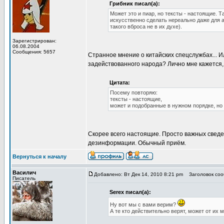
Грибник писал(а):
Может это и пиар, но тексты - настоящие.
искусственно сделать нереально даже для 
такого вброса не в их духе).
Зарегистрирован:
06.08.2004
Сообщения: 5657
Странное мнение о китайских спецслужбах... И
задействованного народа? Лично мне кажется,
Цитата:
Посему повторяю:
тексты - настоящие,
может и подобранные в нужном порядке, но
Скорее всего настоящие. Просто важных сведе
дезинформации. Обычный приём.
Вернуться к началу
Василич
Добавлено: Вт Дек 14, 2010 8:21 pm
Заголовок сооб
Писатель
Serex писал(а):
Ну вот мы с вами верим?
А те кто действительно верят, может от их м