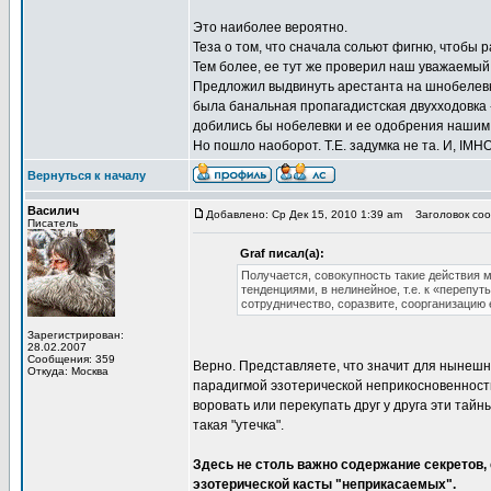
Это наиболее вероятно.
Теза о том, что сначала сольют фигню, чтобы р
Тем более, ее тут же проверил наш уважаемый
Предложил выдвинуть арестанта на шнобелевку
была банальная пропагадистская двухходовка 
добились бы нобелевки и ее одобрения нашим 
Но пошло наоборот. Т.Е. задумка не та. И, IMHO 
Вернуться к началу
Василич
Добавлено: Ср Дек 15, 2010 1:39 am
Заголовок сооб
Писатель
Graf писал(а):
Получается, совокупность такие действия м
тенденциями, в нелинейное, т.е. к «перепут
сотрудничество, соразвите, соорганизацию
Зарегистрирован:
28.02.2007
Сообщения: 359
Верно. Представляете, что значит для нынешн
Откуда: Москва
парадигмой эзотерической неприкосновенност
воровать или перекупать друг у друга эти тайн
такая "утечка".
Здесь не столь важно содержание секретов
эзотерической касты "неприкасаемых".