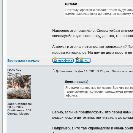
Цитата:
Поэтому Фратков и сказал, что их будут ана
самих американских дипломатов по всему м
Наверное это правильно. Спецслужбам виднее. 
спецслужбе отдельного государства, то проан
А может и это является целью провокации? Пр
прорвы материалов. На другие дела просто не 
Вернуться к началу
Василич
Добавлено: Вт Дек 14, 2010 9:26 pm
Заголовок сооб
Писатель
Serex писал(а):
Я с вами полностью согласен. Все что вы г
такие моменты, которые принадлежат именн
эффект....
Зарегистрирован:
28.02.2007
Сообщения: 359
Верно, если не предположить, что перед нами
Откуда: Москва
классического детектива, где читатель до конца 
Например, а что там справедливо и очень ори