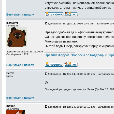
«сгустков эмоций», на ментальном плане созна
отвечают, а темы пухнут, страниц прибавляя.
Вернуться к началу
Баламут
Добавлено: Пн Дек 13, 2010 5:46 pm
Заголовок сооб
Политолог
Правдоподобная дезинформация вынужденно с
Однако до сих пор ничего существенного слито
Много шума из ничего.
Чистой воды ПиАр, раскрутка "борца с мировы
_________________
Зарегистрирован: 29.11.2009
Сообщения: 1929
Правила Форума
,
"Вопросы по модерации"
,
Пр
Вернуться к началу
Serex
Добавлено: Вт Дек 14, 2010 12:36 am
Заголовок соо
Гость
\\\\
Последний раз редактировалось: Serex (Ср Янв 12, 201
Вернуться к началу
maxon
Добавлено: Вт Дек 14, 2010 10:12 am
Заголовок соо
Site Admin