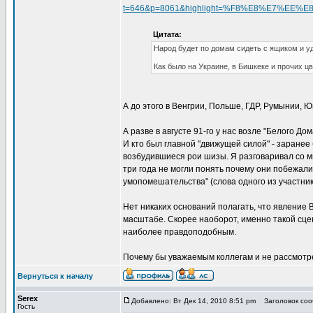
t=646&p=8061&highlight=%F8%E8%E7%EE%
Цитата:
Народ будет по домам сидеть с ящиком и 
Как было на Украине, в Бишкеке и прочих ц
А до этого в Венгрии, Польше, ГДР, Румынии, Юг
А разве в августе 91-го у нас возле "Белого До
И кто был главной "движущей силой" - заранее
возбудившиеся рои шизы. Я разговаривал со мн
три года не могли понять почему они побежали
умопомешательства" (слова одного из участник
Нет никаких оснований полагать, что явление
масштабе. Скорее наоборот, именно такой сце
наиболее правдоподобным.
Почему бы уважаемым коллегам и не рассмотр
Вернуться к началу
Serex
Добавлено: Вт Дек 14, 2010 8:51 pm
Заголовок сооб
Гость