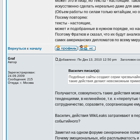
Может это и пиар, но тексты - настоящие. Так
искусственно сделать нереально даже для аме
(Объем работы по силам только китайцам, но ор
Посему повторяю:
тексты - настоящие,
может и подобранные в нужном порядке, но н
Поэтому Фратков и сказал, что их будут анали
самих американских дипломатов по всему миру.
Вернуться к началу
Graf
Добавлено: Пн Дек 13, 2010 12:50 pm
Заголовок соо
Автор
Василич писал(а):
Зарегистрирован:
24.09.2009
Подобные сайты создают серии чрезвычайн
Сообщения: 215
такие действия делают невозможным приме
Откуда: г. Москва
Получается, совокупность такие действия може
тенденциями, в нелинейное, т.е. к «перепутью 
сотрудничество, соразвите, соорганизацию ем
Василич, действия WikiLeaks затрагивают в п
событийного?
Заметил на одном форуме синхроничное появл
Почему эмоциональных, ибо расплывчатость и 