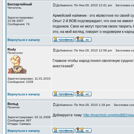
Беспартийный
Добавлено: Пн Ноя 29, 2010 12:41 am
Заголовок соо
Читатель
Армейский наёмник - это жЫвотное по своей су
Зарегистрирован:
Опыт 2-й ВОВ подтверждает, что они не имеют 
15.06.2007
Сообщения: 74
подонков. Свои не могут против своих творить
это, на мой взгляд, говорит о недоверии к нар
Вернуться к началу
Rudy
Добавлено: Пн Ноя 29, 2010 12:58 pm
Заголовок соо
Политолог
Главное чтобы народ понял сволочную сущност
анестезией".
Зарегистрирован: 11.01.2010
Сообщения: 1028
Вернуться к началу
Вольд
Добавлено: Пн Ноя 29, 2010 1:18 pm
Заголовок сооб
Политик
Дублируете тему:
http://malchish.org/phpBB2/v
Зарегистрирован: 02.11.2008
Сообщения: 997
Откуда: Самара
Вернуться к началу