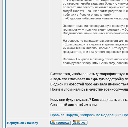
со стороны, чтобы заделать бреши», – поя
полагает, что отчасти нехватка армейских 
людей «косят» – за них платят родители, и
«убогих» в России очень много!»
...«Судорога либерализма – иначе никак со
Эксперт сравнил потенциальную наемную р
группировку, – пояснил вице-президент. – В
Владимирова, найм военных ярко показывае
На вопрос, не направлен ли документ для пр
«Если разрешить служить в армии таджикам, 
их окажется на миллион больше. Это будет
гражданство, они станут полноценными рос
Василий Смирнов в пятницу также анонсиро
планируется завершить к 2016 году, сообщ
Вместо того, чтобы решать демографическую п
А ведь это смахивает на скрытую подстройку по
В одной из новостей проскакивала именно так
Причём упоминались в качестве военнослужащ
Кому они будут служить? Кого защищать и от к
Северный лис, чтоб им всем...
_________________
Правила Форума
,
"Вопросы по модерации"
,
Пр
Вернуться к началу