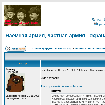
FAQ
Проф
Наёмная армия, частная армия - охра
Список форумов malchish.org
->
Политика и геополити
Автор
Баламут
Добавлено: Пт Ноя 26, 2010 10:12 pm
Заголовок соо
Политолог
Для затравки
Иностранный легион в России
Цитата:
Министерство обороны РФ готовит проект у
Зарегистрирован: 29.11.2009
Сообщения: 1929
Наемникам предоставят жилье, а зарплата 
Эксперты расходятся во мнениях о том, на
...«На данный момент ситуация такова, что