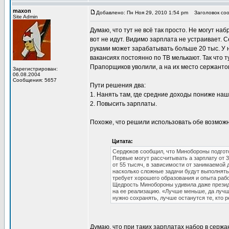
maxon
Добавлено: Пн Ноя 29, 2010 1:54 pm
Заголовок сооб
Site Admin
Думаю, что тут не всё так просто. Не могут на
вот не идут. Видимо зарплата не устраивает. 
руками может зарабатывать больше 20 тыс. У 
вакансиях постоянно по ТВ мелькают. Так что 
Прапорщиков уволили, а на их место сержантов
Зарегистрирован:
06.08.2004
Сообщения: 5657
Пути решения два:
1. Нанять там, где средние доходы пониже наш
2. Повысить зарплаты.
Похоже, что решили использовать обе возмож
Цитата:
Сердюков сообщил, что Минобороны подгото
Первые могут рассчитывать а зарплату от 3
от 55 тысяч, в зависимости от занимаемой 
насколько сложные задачи будут выполнять
требует хорошего образования и опыта раб
Щедрость Минобороны удивила даже президе
на ее реализацию. «Лучше меньше, да лучш
нужно сохранять, лучше останутся те, кто 
Думаю, что при таких зарплатах набор в сержан