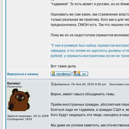
"таджиков". То есть может и русских, но из бли
Оценивать же сам закон, как стремление власт
только реальная же практика. Кого как и для ч
предназначена, ОМОН есть. Так что лишних пле
Пока же из-за недостатков сержантов возника
"У них в универе был набор сержантов контрак
офицера, и по логике их зарплаты должны отли
рублей, у сержанта контрактника (если он трои
Вот такие дела.
Вернуться к началу
Баламут
Добавлено: Пн Ноя 29, 2010 9:06 pm
Заголовок сооб
Политолог
Верно, имеет смысл объединить темы.
Приём иностранных граждан, абсолютная перев
Бояться надо не таджиков, а граждан США и, в
Кого будут защищать эти люди, находясь в на
Зарегистрирован: 29.11.2009
Сообщения: 1929
Мы даже не успеем заметить, как отечественн