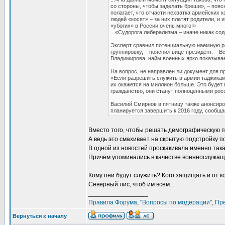
со стороны, чтобы заделать бреши», – поя
полагает, что отчасти нехватка армейских 
людей «косят» – за них платят родители, и
«убогих» в России очень много!»
...«Судорога либерализма – иначе никак со
Эксперт сравнил потенциальную наемную р
группировку, – пояснил вице-президент. – В
Владимирова, найм военных ярко показывае
На вопрос, не направлен ли документ для пр
«Если разрешить служить в армии таджикам, 
их окажется на миллион больше. Это будет
гражданство, они станут полноценными рос
Василий Смирнов в пятницу также анонсиро
планируется завершить к 2016 году, сообщ
Вместо того, чтобы решать демографическую п
А ведь это смахивает на скрытую подстройку по
В одной из новостей проскакивала именно так
Причём упоминались в качестве военнослужащ
Кому они будут служить? Кого защищать и от к
Северный лис, чтоб им всем...
_________________
Правила Форума
,
"Вопросы по модерации"
,
Пр
Вернуться к началу