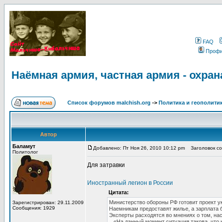
FAQ
Проф
Наёмная армия, частная армия - охра
Список форумов malchish.org
->
Политика и геополити
Автор
Баламут
Добавлено: Пт Ноя 26, 2010 10:12 pm
Заголовок соо
Политолог
Для затравки
Иностранный легион в России
Цитата:
Министерство обороны РФ готовит проект у
Зарегистрирован: 29.11.2009
Сообщения: 1929
Наемникам предоставят жилье, а зарплата 
Эксперты расходятся во мнениях о том, на
...«На данный момент ситуация такова, что