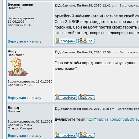
Беспартийный
Добавлено: Пн Ноя 29, 2010 12:41 am
Заголовок соо
Читатель
Армейский наёмник - это жЫвотное по своей су
Зарегистрирован:
Опыт 2-й ВОВ подтверждает, что они не имеют 
15.06.2007
Сообщения: 74
подонков. Свои не могут против своих творить
это, на мой взгляд, говорит о недоверии к нар
Вернуться к началу
Rudy
Добавлено: Пн Ноя 29, 2010 12:58 pm
Заголовок соо
Политолог
Главное чтобы народ понял сволочную сущност
анестезией".
Зарегистрирован: 11.01.2010
Сообщения: 1028
Вернуться к началу
Вольд
Добавлено: Пн Ноя 29, 2010 1:18 pm
Заголовок сооб
Политик
Дублируете тему:
http://malchish.org/phpBB2/v
Зарегистрирован: 02.11.2008
Сообщения: 997
Откуда: Самара
Вернуться к началу