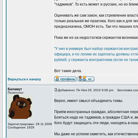
"таджиков". То есть может и русских, но из бли
Оценивать же сам закон, как стремление власт
только реальная же практика. Кого как и для ч
предназначена, ОМОН есть. Так что лишних пле
Пока же из-за недостатков сержантов возника
"У них в универе был набор сержантов контрак
офицера, и по логике их зарплаты должны отли
рублей, у сержанта контрактника (если он трои
Вот такие дела.
Вернуться к началу
Баламут
Добавлено: Пн Ноя 29, 2010 9:06 pm
Заголовок сооб
Политолог
Верно, имеет смысл объединить темы.
Приём иностранных граждан, абсолютная перев
Бояться надо не таджиков, а граждан США и, в
Кого будут защищать эти люди, находясь в на
Зарегистрирован: 29.11.2009
Сообщения: 1929
Мы даже не успеем заметить, как отечественн