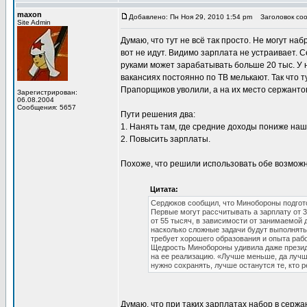
maxon
Добавлено: Пн Ноя 29, 2010 1:54 pm
Заголовок сооб
Site Admin
Думаю, что тут не всё так просто. Не могут на
вот не идут. Видимо зарплата не устраивает. 
руками может зарабатывать больше 20 тыс. У 
вакансиях постоянно по ТВ мелькают. Так что 
Прапорщиков уволили, а на их место сержантов
Зарегистрирован:
06.08.2004
Сообщения: 5657
Пути решения два:
1. Нанять там, где средние доходы пониже наш
2. Повысить зарплаты.
Похоже, что решили использовать обе возмож
Цитата:
Сердюков сообщил, что Минобороны подгото
Первые могут рассчитывать а зарплату от 3
от 55 тысяч, в зависимости от занимаемой 
насколько сложные задачи будут выполнять
требует хорошего образования и опыта раб
Щедрость Минобороны удивила даже президе
на ее реализацию. «Лучше меньше, да лучш
нужно сохранять, лучше останутся те, кто 
Думаю, что при таких зарплатах набор в сержан