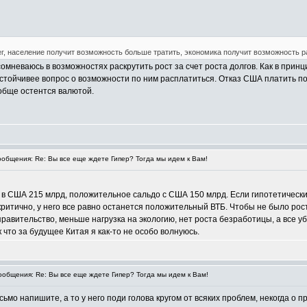
ег, население получит возможность больше тратить, экономика получит возможность р
омневаюсь в возможностях раскрутить рост за счет роста долгов. Как в принцип
настойчивее вопрос о возможности по ним расплатиться. Отказ США платить 
обще остентся валютой.
общения: Re: Вы все еще ждете Гипер? Тогда мы идем к Вам!
т в США 215 млрд, положительное сальдо с США 150 млрд. Если гипотетическ
екритично, у него все равно останется положительный ВТБ. Чтобы не было рос
равительство, меньше нагрузка на экологию, нет роста безработицы, а все уб
к что за будущее Китая я как-то не особо волнуюсь.
общения: Re: Вы все еще ждете Гипер? Тогда мы идем к Вам!
сьмо напишите, а то у него поди голова кругом от всяких проблем, некогда о 