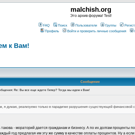
malchish.org
Это архив форума! Test!
FAQ
Поиск
Пользователи
Группы
Регист
Профиль
Войти и проверить личные сообщения
ем к Вам!
Сообщение
бщения: Re: Вы все еще ждете Гипер? Тогда мы идем к Вам!
м, я думаю, реализуемо только в парадигме разрушения существующей финансовой сис
такова - мораторий дается гражданам и бизнесу. А по их долгам проценты по
аждый год предлагая им эту же сумму в качестве оплаты процентов. Ну а есл