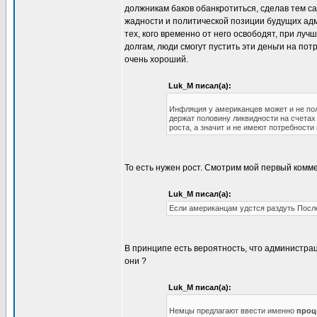
должникам баков обанкротиться, сделав тем са
жадности и политической позиции будущих адм
тех, кого временно от него освободят, при лу
долгам, люди смогут пустить эти деньги на по
очень хороший.
Luk_M писал(а):
Инфляция у американцев может и не полу
держат половину ликвидности на счетах 
роста, а значит и не имеют потребности
То есть нужен рост. Смотрим мой первый комм
Luk_M писал(а):
Если американцам удстся раздуть Послед
В принципе есть вероятность, что администрац
они ?
Luk_M писал(а):
Немцы предлагают ввести именно
проц