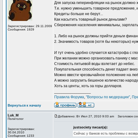
Для запуска гиперинфляции на рынок должно х
Т.е. нужно уменьшить товарное предложение, 
Кредиты больше не берут...
Как насытить товарный рынок деньгами?
Сбережения населения минимальны, зарплаты 
Зарегистрирован: 29.11.2009
Сообщения: 1929
1. Либо на рынок должны прийти деньги финан
2. Значимость товаров (хотя бы некоторых) ну
И тут очень удобно случается катастрофа с г
При желании можно организовать панику с масс
Стоимость питьевой воды взлетает до небес.
Покупательная способность денег падает вниз
Можно ввести чрезвычайное положение на люб
А можно загрузить бешеное количество народу
Хоть за центы, хоть за горы долларов.
_________________
Правила Форума
,
"Вопросы по модерации"
,
Пр
Вернуться к началу
Luk_M
Добавлено: Вт Июл 27, 2010 9:03 am
Заголовок соо
Политолог
justsociety писал(а):
Зарегистрирован:
30.04.2010
Сейчас у банков есть проблемы с возв
Сообщения: 1233