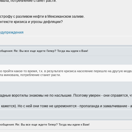
овала, потребление станет расти.
астрофу с разливом нефти в Мексиканском заливе.
контексте кризиса и угрозы дефляции?
едупреждения
бщения: Re: Вы все еще ждете Гипер? Тогда мы идем к Вам!
 пройти какое-то время, т.к. в результате кризиса население перешло на другую мод
та миновала, потребление станет расти.
падные воротилы знакомы не по наслышке. Поэтому уверен - они справятся, 
е кажется). Но с ней они тоже не церемонятся - пропаганда и замалчивание - 
общения: Re: Вы все еще ждете Гипер? Тогда мы идем к Вам!