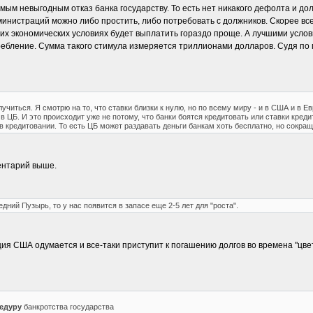
мым невыгодным отказ банка государству. То есть нет никакого дефолта и до
инистраций можно либо простить, либо потребовать с должников. Скорее всег
чших экономических условиях будет выплатить гораздо проще. А лучшими усло
требление. Сумма такого стимула измеряется триллионами долларов. Судя по
читься. Я смотрю на то, что ставки близки к нулю, но по всему миру - и в США и в Ев
в ЦБ. И это происходит уже не потому, что банки боятся кредитовать или ставки креди
 в кредитовании. То есть ЦБ может раздавать деньги банкам хоть бесплатно, но сокр
ентарий выше.
ний Пузырь, то у нас появится в запасе еще 2-5 лет для "роста".
ия США одумается и все-таки приступит к погашению долгов во времена "цвет
едуру
банкротства государства