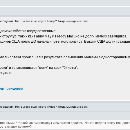
общения: Re: Вы все еще ждете Гипер? Тогда мы идем к Вам!
домохозяйств в государственные.
 структур, таких как Fanny May и Freddy Mac, но не долги мелких заёмщиков.
ёмщиков США могло ДО начала ипотечного кризиса. Выкупи США долги граждан
бвал ипотеки произошёл в результате повышения банками в одностороннем по
вки" и устанавливают "цену" на свои "билеты".
т долго.
едупреждения
общения: Re: Вы все еще ждете Гипер? Тогда мы идем к Вам!
твенными. Что сейчас американцы и пытаются сделать. Но это ведет к росту гос. дол
оста ставок по нему?