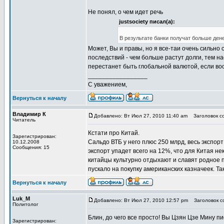
Не понял, о чем идет речь
justsociety писал(а):
В результате банки получат больше ден
Может, Вы и правы, но я все-таи очень сильно с
последствий - чем больше растут долги, тем 
перестанет быть глобальной валютой, если во
_________________
С уважением,
Вернуться к началу
Владимир К
Добавлено: Вт Июл 27, 2010 11:40 am
Заголовок со
Читатель
Кстати про Китай.
Зарегистрирован:
Сальдо ВТБ у него плюс 250 млрд, весь экспор
10.12.2008
Сообщения: 15
экспорт упадет всего на 12%, что для Китая н
китайцы культурно отдыхают и славят родное п
пускало на покупку американских казначеек. Та
Вернуться к началу
Luk_M
Добавлено: Вт Июл 27, 2010 12:57 pm
Заголовок со
Политолог
Блин, до чего все просто! Вы Цзян Цзе Мину пи
Зарегистрирован: