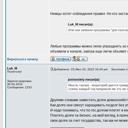
Немцы хотят соблюдения правил. Но кто заста
Luk_M писал(а):
Или они заявили программы "для галочк
Любые программы можно легко упразднить за н
объявили о начале, завтра еще легче объявят
Вернуться к началу
Luk_M
Добавлено: Сб Июл 24, 2010 10:44 pm
Заголовок со
Политолог
justsociety писал(а):
Зарегистрирован:
30.04.2010
Мысль такова - мораторий дается гражда
Сообщения: 1233
сумму каждый год предлагая им эту же с
Другими словами заместить долги домохозяйст
Как долго они смогут наращивать госдолг без у
И надо понимать, что по гос долгам платят в 
Платить долги за бизнес, на мой взгляд, в пр
свои долги за счет государства, так как не мож
_________________