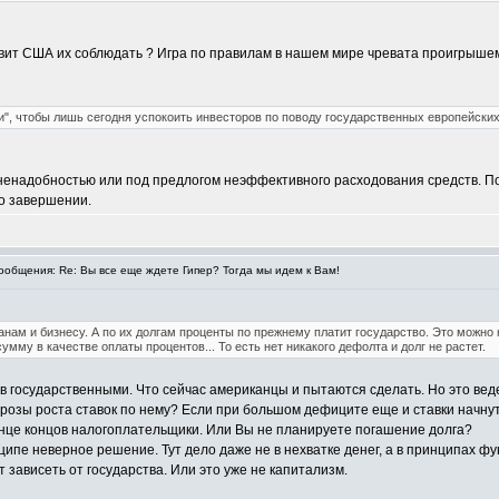
вит США их соблюдать ? Игра по правилам в нашем мире чревата проигрыше
и", чтобы лишь сегодня успокоить инвесторов по поводу государственных европейских
енадобностью или под предлогом неэффективного расходования средств. Поэт
 о завершении.
общения: Re: Вы все еще ждете Гипер? Тогда мы идем к Вам!
нам и бизнесу. А по их долгам проценты по прежнему платит государство. Это можно 
умму в качестве оплаты процентов... То есть нет никакого дефолта и долг не растет.
в государственными. Что сейчас американцы и пытаются сделать. Но это веде
грозы роста ставок по нему? Если при большом дефиците еще и ставки начнут р
конце концов налогоплательщики. Или Вы не планируете погашение долга?
инципе неверное решение. Тут дело даже не в нехватке денег, а в принципах 
ет зависеть от государства. Или это уже не капитализм.