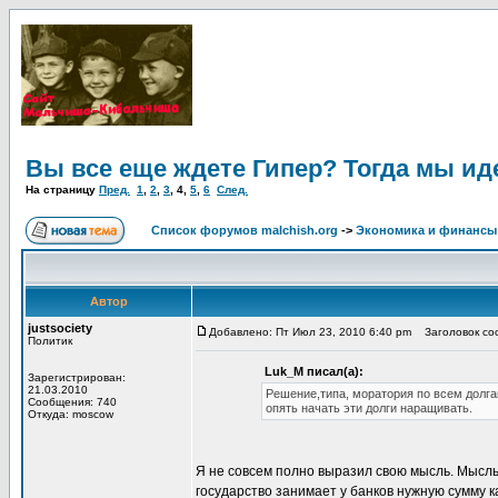
Вы все еще ждете Гипер? Тогда мы ид
На страницу
Пред.
1
,
2
,
3
,
4
,
5
,
6
След.
Список форумов malchish.org
->
Экономика и финансы
Автор
justsociety
Добавлено: Пт Июл 23, 2010 6:40 pm
Заголовок соо
Политик
Luk_M писал(а):
Зарегистрирован:
21.03.2010
Решение,типа, моратория по всем долга
Сообщения: 740
опять начать эти долги наращивать.
Откуда: moscow
Я не совсем полно выразил свою мысль. Мысль 
государство занимает у банков нужную сумму к