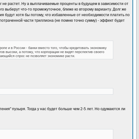
лг не растет. Ну а выплачиваемые проценты в будущем в зависимости от
о выберут что-то промежуточное, ближе ко второму варианту. Долг же
вия будут хотя бы потому, что избавленные от необходимости платить по
 потраченной части триллиона (не помню точно сумму) - эффект будет
ропе и в России - банки вместо того, чтобы кредитовать экономику
тов высоки, а потому, что корпорации не видят перспектив своего
ащающийся спрос не позволяет экономике расти.
ения" пузыря. Тогда у нас будет больше чем 2-5 лет. Но одумаются ли