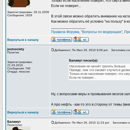
Только если население поверит, что смута мин
Если не поверит...
Зарегистрирован: 29.11.2009
Сообщения: 1929
В этой связи можно обратить внимание на кат
Как можно обратить её условно "на пользу" в 
_________________
Правила Форума
,
"Вопросы по модерации"
,
Пр
Вернуться к началу
justsociety
Добавлено: Пн Июл 26, 2010 9:09 pm
Заголовок соо
Политик
Баламут писал(а):
Зарегистрирован:
21.03.2010
Население не начнёт тратить больше.
Сообщения: 740
Прежде, чем это сможет случится должно
Откуда: moscow
Только если население поверит, что сму
Если не поверит...
Ну, с вопросами веры и промывания мозгов за
А про нефть - как-то это в сторону от темы (мн
Вернуться к началу
Баламут
Добавлено: Пн Июл 26, 2010 11:23 pm
Заголовок со
Политолог