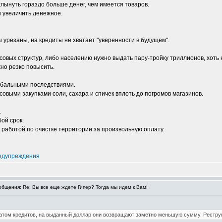
лынуть гораздо больше денег, чем имеется товаров.
и увеличить денежное.
урезаны, на кредиты не хватает "уверенности в будущем".
совых структур, либо населению нужно выдать пару-тройку триллионов, хоть 
жно резко повысить.
лобальными последствиями.
овыми закупками соли, сахара и спичек вплоть до погромов магазинов.
.
ой срок.
 работой по очистке территории за произвольную оплату.
едупреждения
бщения: Re: Вы все еще ждете Гипер? Тогда мы идем к Вам!
ратом кредитов, на выданный доллар они возвращают заметно меньшую сумму. Рестру