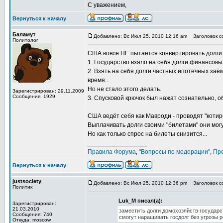
С уважением,
Вернуться к началу
Баламут
Добавлено: Вс Июл 25, 2010 12:16 am
Заголовок со
Политолог
США вовсе НЕ пытается конвертировать долги 
1. Государство взяло на себя долги финансовых
2. Взять на себя долги частных ипотечных за
время...
Но не стало этого делать.
Зарегистрирован: 29.11.2009
Сообщения: 1929
3. Спусковой крючок был нажат сознательно, о
США ведёт себя как Мавроди - проводят "котиро
Выплачивать долги своими "билетами" они могу
Но как только спрос на билеты снизится...
_________________
Правила Форума
,
"Вопросы по модерации"
,
Пр
Вернуться к началу
justsociety
Добавлено: Вс Июл 25, 2010 12:36 pm
Заголовок со
Политик
Luk_M писал(а):
Зарегистрирован:
21.03.2010
заместить долги домохозяйств государс
Сообщения: 740
смогут наращивать госдолг без угрозы р
Откуда: moscow