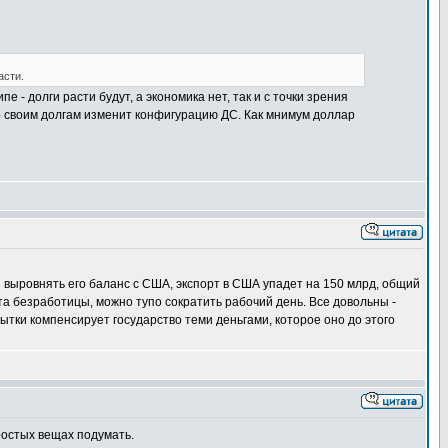
асти.
е - долги расти будут, а экономика нет, так и с точки зрения
по своим долгам изменит конфигурацию ДС. Как мнимум доллар
и выровнять его баланс с США, экспорт в США упадет на 150 млрд, общий
та безработицы, можно тупо сократить рабочий день. Все довольны -
ытки компенсирует государство теми деньгами, которое оно до этого
простых вещах подумать.