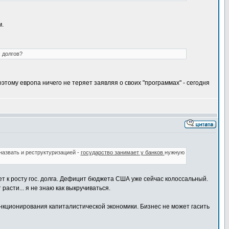
м.
 долгов?
ому европа ничего не теряет заявляя о своих "программах" - сегодня
назвать и реструктуризацией -
государство занимает у банков
нужную
т к росту гос. долга. Дефицит бюджета США уже сейчас колоссальный.
асти... я не знаю как выкручиваться.
функционирования капиталистической экономики. Бизнес не может гасить