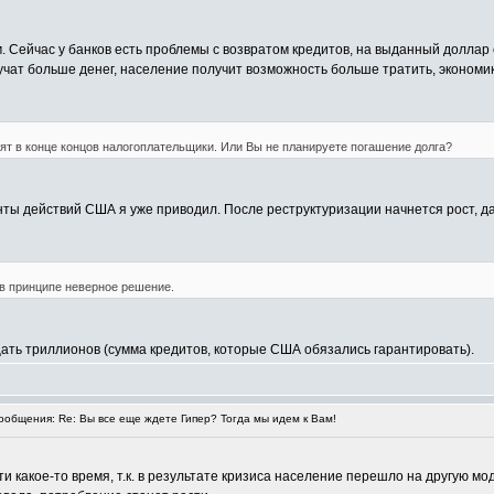
ам. Сейчас у банков есть проблемы с возвратом кредитов, на выданный долла
учат больше денег, население получит возможность больше тратить, экономи
тят в конце концов налогоплательщики. Или Вы не планируете погашение долга?
нты действий США я уже приводил. После реструктуризации начнется рост, д
, в принципе неверное решение.
цать триллионов (сумма кредитов, которые США обязались гарантировать).
общения: Re: Вы все еще ждете Гипер? Тогда мы идем к Вам!
и какое-то время, т.к. в результате кризиса население перешло на другую м