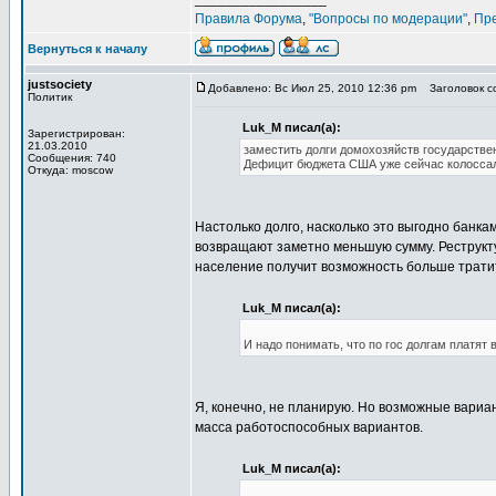
Правила Форума
,
"Вопросы по модерации"
,
Пр
Вернуться к началу
justsociety
Добавлено: Вс Июл 25, 2010 12:36 pm
Заголовок со
Политик
Luk_M писал(а):
Зарегистрирован:
21.03.2010
заместить долги домохозяйств государствен
Сообщения: 740
Дефицит бюджета США уже сейчас колоссаль
Откуда: moscow
Настолько долго, насколько это выгодно банка
возвращают заметно меньшую сумму. Реструкту
население получит возможность больше тратит
Luk_M писал(а):
И надо понимать, что по гос долгам платят
Я, конечно, не планирую. Но возможные вариа
масса работоспособных вариантов.
Luk_M писал(а):