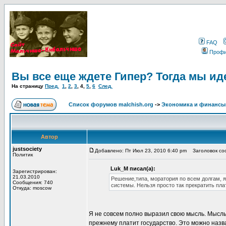
FAQ
Проф
Вы все еще ждете Гипер? Тогда мы ид
На страницу
Пред.
1
,
2
,
3
,
4
,
5
,
6
След.
Список форумов malchish.org
->
Экономика и финансы
Автор
justsociety
Добавлено: Пт Июл 23, 2010 6:40 pm
Заголовок соо
Политик
Luk_M писал(а):
Зарегистрирован:
21.03.2010
Решение,типа, моратория по всем долгам,
Сообщения: 740
системы. Нельзя просто так прекратить плат
Откуда: moscow
Я не совсем полно выразил свою мысль. Мысль 
прежнему платит государство. Это можно назва