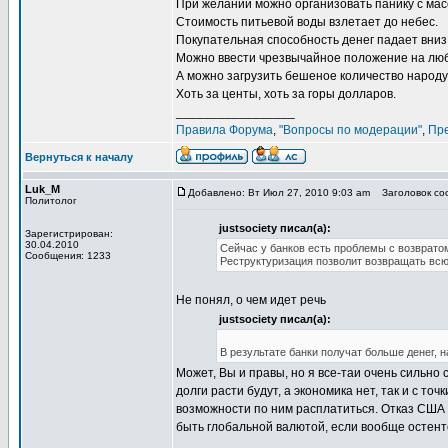
При желании можно организовать панику с масс
Стоимость питьевой воды взлетает до небес.
Покупательная способность денег падает вниз
Можно ввести чрезвычайное положение на люб
А можно загрузить бешеное количество народу
Хоть за центы, хоть за горы долларов.
_________________
Правила Форума
,
"Вопросы по модерации"
,
Пр
Вернуться к началу
Luk_M
Добавлено: Вт Июл 27, 2010 9:03 am
Заголовок соо
Политолог
justsociety писал(а):
Зарегистрирован:
30.04.2010
Сейчас у банков есть проблемы с возврат
Сообщения: 1233
Реструктуризация позволит возвращать вс
Не понял, о чем идет речь
justsociety писал(а):
В результате банки получат больше денег, 
Может, Вы и правы, но я все-таи очень сильно 
долги расти будут, а экономика нет, так и с то
возможности по ним расплатиться. Отказ США 
быть глобальной валютой, если вообще остент
_________________