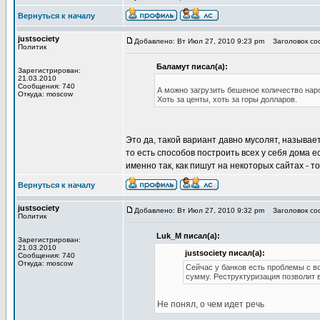
Вернуться к началу
justsociety
Добавлено: Вт Июл 27, 2010 9:23 pm
Заголовок соо
Политик
Баламут писал(а):
Зарегистрирован:
21.03.2010
Сообщения: 740
А можно загрузить бешеное количество наро
Откуда: moscow
Хоть за центы, хоть за горы долларов.
Это да, такой вариант давно мусолят, называе
то есть способов построить всех у себя дома е
именно так, как пишут на некоторых сайтах - 
Вернуться к началу
justsociety
Добавлено: Вт Июл 27, 2010 9:32 pm
Заголовок соо
Политик
Luk_M писал(а):
Зарегистрирован:
21.03.2010
justsociety писал(а):
Сообщения: 740
Откуда: moscow
Сейчас у банков есть проблемы с 
сумму. Реструктуризация позволит 
Не понял, о чем идет речь