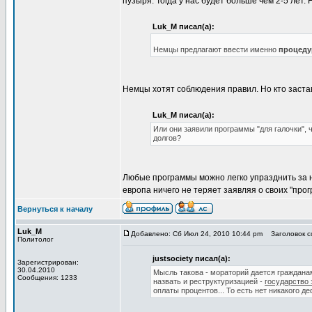
пузыря. Тогда у нас будет больше чем 2-5 лет.
Luk_M писал(а):
Немцы предлагают ввести именно
процеду
Немцы хотят соблюдения правил. Но кто заста
Luk_M писал(а):
Или они заявили программы "для галочки",
долгов?
Любые программы можно легко упразднить за 
европа ничего не теряет заявляя о своих "про
Вернуться к началу
Luk_M
Добавлено: Сб Июл 24, 2010 10:44 pm
Заголовок со
Политолог
justsociety писал(а):
Зарегистрирован:
30.04.2010
Мысль такова - мораторий дается гражданам
Сообщения: 1233
назвать и реструктуризацией -
государство 
оплаты процентов... То есть нет никакого де