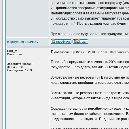
времени снижаются выплаты по соцстраху (или 
2. Принимается программа стимулирования внут
малоимущих слоев и тем замым загружает фаб
3. Государство само выкупает "лишние" товары
полицию и т.п.). Пусть в каждой комнате будет
При желании еще кучу вариантов придумать мо
Вернуться к началу
Luk_M
Добавлено: Ср Июл 28, 2010 3:37 pm
Заголовок соо
Политолог
То есть Вы предлагаете заместить 20% экспорт
Зарегистрирован:
государственного долга, так как Вы готовы о
30.04.2010
Сообщения: 1233
Золотовалютные резервы тут Вам сильно не п
лишь следствие профицита торгового счета вс
Золотовалютные резервы можно потратить толь
инвестиции, которые от Китая нигде в мире осо
Сокращение экспорта
неизбежно
приведет к к
экспорта, тем более китайского, невозможно. 
поддержанию производства. Падения все равн