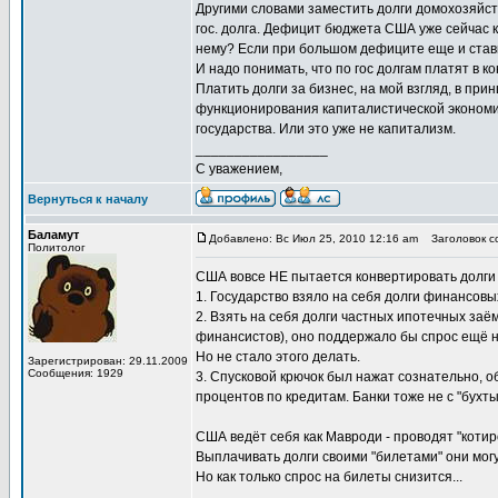
Другими словами заместить долги домохозяйст
гос. долга. Дефицит бюджета США уже сейчас к
нему? Если при большом дефиците еще и ставки
И надо понимать, что по гос долгам платят в 
Платить долги за бизнес, на мой взгляд, в при
функционирования капиталистической экономики.
государства. Или это уже не капитализм.
_________________
С уважением,
Вернуться к началу
Баламут
Добавлено: Вс Июл 25, 2010 12:16 am
Заголовок со
Политолог
США вовсе НЕ пытается конвертировать долги 
1. Государство взяло на себя долги финансовых
2. Взять на себя долги частных ипотечных за
финансистов), оно поддержало бы спрос ещё н
Но не стало этого делать.
Зарегистрирован: 29.11.2009
Сообщения: 1929
3. Спусковой крючок был нажат сознательно, 
процентов по кредитам. Банки тоже не с "бухты
США ведёт себя как Мавроди - проводят "котиро
Выплачивать долги своими "билетами" они могу
Но как только спрос на билеты снизится...
_________________