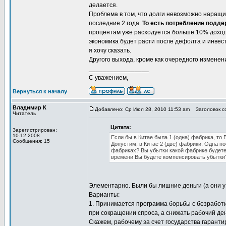
делается.
Проблема в том, что долги невозможно наращива
последние 2 года.
То есть потребление подде
процентам уже расходуется больше 10% доходо
экономика будет расти после дефолта и инвес
я хочу сказать.
Другого выхода, кроме как очередного изменени
_________________
С уважением,
Вернуться к началу
Владимир К
Добавлено: Ср Июл 28, 2010 11:53 am
Заголовок со
Читатель
Цитата:
Зарегистрирован:
10.12.2008
Если бы в Китае была 1 (одна) фабрика, то
Сообщения: 15
Допустим, в Китае 2 (две) фабрики. Одна по
фабриках? Вы убытки какой фабрике будете
времени Вы будете компенсировать убытки
Элементарно. Были бы лишние деньги (а они у к
Варианты:
1. Принимается программа борьбы с безработи
при сокращении спроса, а снижать рабочий ден
Скажем, рабочему за счет государства гарант