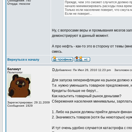
Сообщения: 740
Прежде, чем это сможет случится должно пр
Откуда: moscow
начало минимизировать расходы пока врем
Только если население поверит, что смута 
Если не поверит...
Ну, с вопросами веры и промывания мозгов зап
демонстрируют в данный момент.
А про нефть - как-то это в сторону от темы (м
смесь.
Вернуться к началу
Баламут
Добавлено: Пн Июл 26, 2010 11:23 pm
Заголовок со
Политолог
Для запуска гиперинфляции на рынок должно х
Т.е. нужно уменьшить товарное предложение, 
Кредиты больше не берут...
Как насытить товарный рынок деньгами?
Сбережения населения минимальны, зарплаты 
Зарегистрирован: 29.11.2009
Сообщения: 1929
1. Либо на рынок должны прийти деньги финан
2. Значимость товаров (хотя бы некоторых) ну
И тут очень удобно случается катастрофа с г