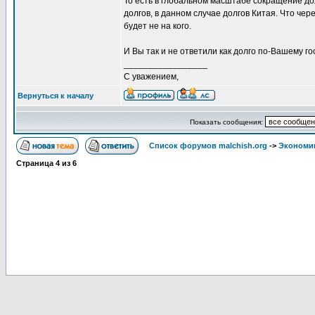
То есть в глобальном масштабе сокращение до
долгов, в данном случае долгов Китая. Что чер
будет не на кого.
И Вы так и не ответили как долго по-Вашему г
_________________
С уважением,
Вернуться к началу
Показать сообщения:
Список форумов malchish.org
->
Экономи
Страница
4
из
6