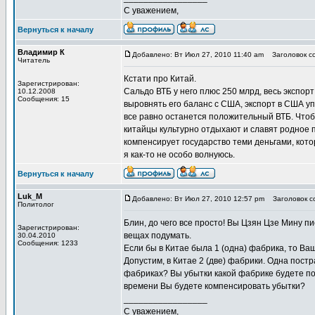
С уважением,
Вернуться к началу
Владимир К
Добавлено: Вт Июл 27, 2010 11:40 am
Заголовок со
Читатель
Кстати про Китай.
Зарегистрирован:
Сальдо ВТБ у него плюс 250 млрд, весь экспор
10.12.2008
Сообщения: 15
выровнять его баланс с США, экспорт в США упа
все равно останется положительный ВТБ. Чтоб
китайцы культурно отдыхают и славят родное п
компенсирует государство теми деньгами, котор
я как-то не особо волнуюсь.
Вернуться к началу
Luk_M
Добавлено: Вт Июл 27, 2010 12:57 pm
Заголовок со
Политолог
Блин, до чего все просто! Вы Цзян Цзе Мину пи
Зарегистрирован:
вещах подумать.
30.04.2010
Сообщения: 1233
Если бы в Китае была 1 (одна) фабрика, то Ва
Допустим, в Китае 2 (две) фабрики. Одна пост
фабриках? Вы убытки какой фабрике будете п
времени Вы будете компенсировать убытки?
_________________
С уважением,