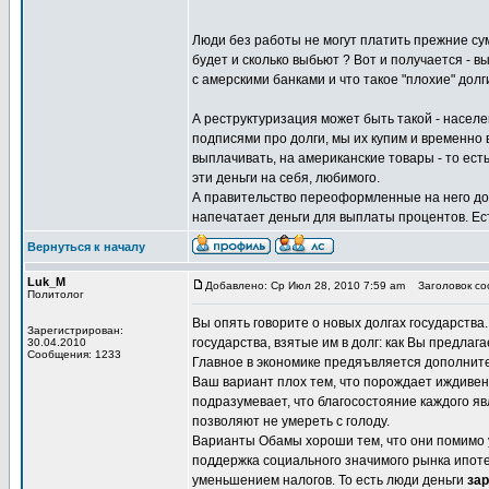
Люди без работы не могут платить прежние сумм
будет и сколько выбьют ? Вот и получается - в
с амерскими банками и что такое "плохие" долг
А реструктуризация может быть такой - населе
подписями про долги, мы их купим и временно 
выплачивать, на американские товары - то ест
эти деньги на себя, любимого.
А правительство переоформленные на него долг
напечатает деньги для выплаты процентов. Ес
Вернуться к началу
Luk_M
Добавлено: Ср Июл 28, 2010 7:59 am
Заголовок соо
Политолог
Вы опять говорите о новых долгах государства
Зарегистрирован:
государства, взятые им в долг: как Вы предлаг
30.04.2010
Сообщения: 1233
Главное в экономике предяъвляется дополнит
Ваш вариант плох тем, что порождает иждивен
подразумевает, что благосостояние каждого я
позволяют не умереть с голоду.
Варианты Обамы хороши тем, что они помимо у
поддержка социального значимого рынка ипоте
уменьшением налогов. То есть люди деньги
за