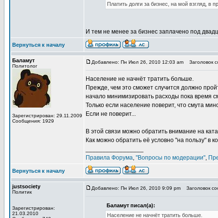
Платить долги за бизнес, на мой взгляд, в 
И тем не менее за бизнес заплачено под двад
Вернуться к началу
Баламут
Добавлено: Пн Июл 26, 2010 12:03 am
Заголовок со
Политолог
Население не начнёт тратить больше.
Прежде, чем это сможет случится должно пройти
начало минимизировать расходы пока время с
Только если население поверит, что смута мин
Если не поверит...
Зарегистрирован: 29.11.2009
Сообщения: 1929
В этой связи можно обратить внимание на кат
Как можно обратить её условно "на пользу" в 
_________________
Правила Форума
,
"Вопросы по модерации"
,
Пр
Вернуться к началу
justsociety
Добавлено: Пн Июл 26, 2010 9:09 pm
Заголовок соо
Политик
Баламут писал(а):
Зарегистрирован:
21.03.2010
Население не начнёт тратить больше.