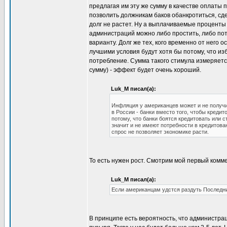
предлагая им эту же сумму в качестве оплаты 
позволить должникам баков обанкротиться, сде
долг не растет. Ну а выплачиваемые проценты
администраций можно либо простить, либо пот
варианту. Долг же тех, кого временно от него 
лучшими условия будут хотя бы потому, что из
потребление. Сумма такого стимула измеряетс
сумму) - эффект будет очень хороший.
Luk_M писал(а):
Инфляция у американцев может и не получить
в России - банки вместо того, чтобы креди
потому, что банки боятся кредитовать или с
значит и не имеют потребности в кредитова
спрос не позволяет экономике расти.
То есть нужен рост. Смотрим мой первый комм
Luk_M писал(а):
Если американцам удстся раздуть Последний
В принципе есть вероятность, что администра