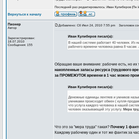
Последний раз редактировалось: Иван Кулиберов (Пн Ию
Вернуться к началу
Пионер
Добавлено: Сб Июл 24, 2010 7:55 pm
Заголовок соо
Автор
Иван Кулиберов писал(а):
Зарегистрирован:
18.07.2010
В нашей системе работает 40 человек. Из н
Сообщения: 155
рабочего времени человека равна 8 часам.
Обращаю ваше внимание: рабочие есть, но их 
накопленные запасы ресурса (трудового в
за ПРОМЕЖУТОК времени в 1 час можно произв
Иван Кулиберов писал(а):
Денежные единицы лентяев и умников назыв
умниками происходит обмен ( купля-продаж
что услуга каждого человека в нашей систе
человек оказывающий эту услугу.
Мера тру
Что это за "мера труда" такая?
Почему 1 фанти
Каждому рабочему один и тот же фантик за ча