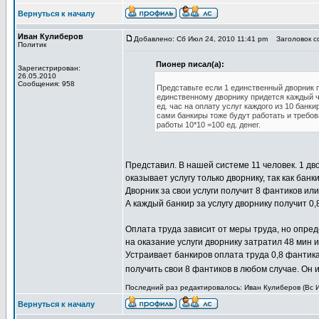
Вернуться к началу
Иван Кулиберов
Добавлено: Сб Июл 24, 2010 11:41 pm
Заголовок со
Политик
Пионер писал(а):
Зарегистрирован:
26.05.2010
Сообщения: 958
Представьте если 1 единственный дворник по
единственному дворнику придется каждый ча
ед. час на оплату услуг каждого из 10 банки
сами банкиры тоже будут работать и требов
работы 10*10 =100 ед. денег.
Представил. В нашей системе 11 человек. 1 дв
оказывает услугу только дворнику, так как бан
Дворник за свои услуги получит 8 фантиков или 
А каждый банкир за услугу дворнику получит 0,
Оплата труда зависит от меры труда, но опре
на оказание услуги дворнику затратил 48 мин или
Устраивает банкиров оплата труда 0,8 фантика 
получить свои 8 фантиков в любом случае. Он 
Последний раз редактировалось: Иван Кулиберов (Вс Ию
Вернуться к началу