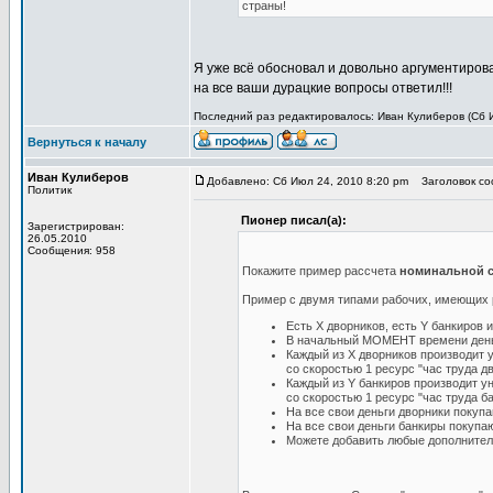
страны!
Я уже всё обосновал и довольно аргументирован
на все ваши дурацкие вопросы ответил!!!
Последний раз редактировалось: Иван Кулиберов (Сб И
Вернуться к началу
Иван Кулиберов
Добавлено: Сб Июл 24, 2010 8:20 pm
Заголовок соо
Политик
Пионер писал(а):
Зарегистрирован:
26.05.2010
Сообщения: 958
Покажите пример рассчета
номинальной ст
Пример с двумя типами рабочих, имеющих р
Есть X дворников, есть Y банкиров и
В начальный МОМЕНТ времени деньги
Каждый из X дворников производит 
со скоростью 1 ресурс "час труда д
Каждый из Y банкиров производит у
со скоростью 1 ресурс "час труда б
На все свои деньги дворники покупа
На все свои деньги банкиры покупаю
Можете добавить любые дополнител