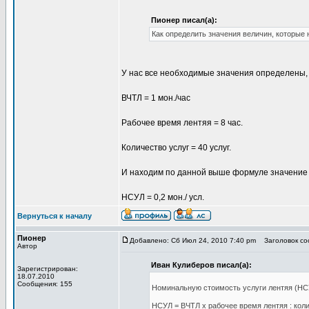
Пионер писал(а):
Как определить значения величин, которые
У нас все необходимые значения определены, к
ВЧТЛ = 1 мон./час
Рабочее время лентяя = 8 час.
Количество услуг = 40 услуг.
И находим по данной выше формуле значение 
НСУЛ = 0,2 мон./ усл.
Вернуться к началу
Пионер
Добавлено: Сб Июл 24, 2010 7:40 pm
Заголовок соо
Автор
Иван Кулиберов писал(а):
Зарегистрирован:
18.07.2010
Сообщения: 155
Номинальную стоимость услуги лентяя (НС
НСУЛ = ВЧТЛ х рабочее время лентяя : кол