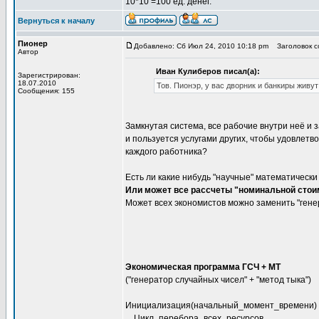
10*10 =100 ед. денег.
Вернуться к началу
Пионер
Добавлено: Сб Июл 24, 2010 10:18 pm
Заголовок со
Автор
Иван Кулиберов писал(а):
Зарегистрирован:
18.07.2010
Тов. Пионэр, у вас дворник и банкиры живу
Сообщения: 155
Замкнутая система, все рабочие внутри неё и з
и пользуется услугами других, чтобы удовлетво
каждого работника?
Есть ли какие нибудь "научные" математическ
Или может все рассчеты "номинальной стои
Может всех экономистов можно заменить "гене
Экономическая программа ГСЧ + МТ
("генератор случайных чисел" + "метод тыка")
Инициализация(начальный_момент_времени)
....Цикл_перебора_всех_ресурсов