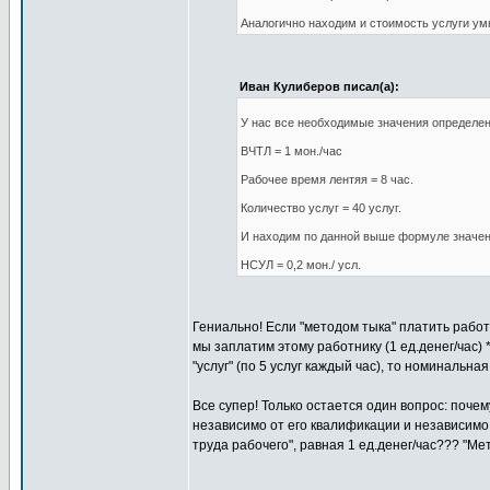
Аналогично находим и стоимость услуги ум
Иван Кулиберов писал(а):
У нас все необходимые значения определены
ВЧТЛ = 1 мон./час
Рабочее время лентяя = 8 час.
Количество услуг = 40 услуг.
И находим по данной выше формуле значен
НСУЛ = 0,2 мон./ усл.
Гениально! Если "методом тыка" платить работн
мы заплатим этому работнику (1 ед.денег/час) *
"услуг" (по 5 услуг каждый час), то номинальная
Все супер! Только остается один вопрос: поче
независимо от его квалификации и независимо
труда рабочего", равная 1 ед.денег/час??? "М