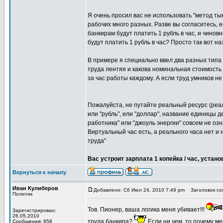
Я очень просил вас не использовать "метод ты
рабочих много разных. Разве вы согласитесь, ес
банкирам будут платить 1 рубль в час, и чинов
будут платить 1 рубль в час? Просто так вот н
В примере я специально ввел два разных типа 
труда лентяя и какова номинальная стоимость 
за час работы каждому. А если труд умников н
Пожалуйста, не путайте реальный ресурс (реал
или "рубль", или "доллар", название единицы 
работника" или "джоуль энергии" совсем не озна
Виртуальный час есть, а реального часа нет и 
труда"
Вас устроит зарплата 1 копейка / час, уста
Вернуться к началу
Иван Кулиберов
Добавлено: Сб Июл 24, 2010 7:49 pm
Заголовок соо
Политик
Тов. Пионер, ваша логика меня убивает!!!
Зарегистрирован:
26.05.2010
труда банкира?
Если ни чем, то почему м
Сообщения: 958