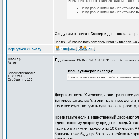
Внимание, вопрос: Сколько "единиц денег" 
Чему равна номинальная стоимость 
Чему равна номинальная стоимость 
Сходу вам отвечаю. Банкир и дворник за час 
Последний раз редактировалось: Иван Кулиберов (Сб И
Вернуться к началу
Пионер
Добавлено: Сб Июл 24, 2010 8:31 pm
Заголовок соо
Автор
Иван Кулиберов писал(а):
Зарегистрирован:
18.07.2010
Банкир и дворник за час работы должны пол
Сообщения: 155
Дворников всего X человек, и они тратят все де
Банкиров аж целых Y, и они тратят все деньги н
Если все будут получать одинаково за работу, т
Представьте если 1 единственный дворник получ
единственному дворнику придется каждый час в
час на оплату услуг каждого из 10 банкиров). А
банкиры тоже будут работать и требовать зарп