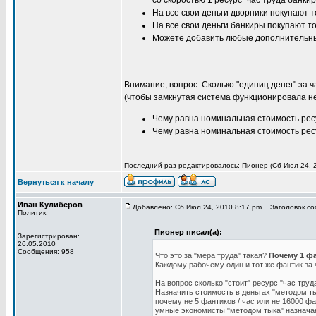
со скоростью 1 ресурс "час труда банкир
На все свои деньги дворники покупают т
На все свои деньги банкиры покупают то
Можете добавить любые дополнительны
Внимание, вопрос: Сколько "единиц денег" за 
(чтобы замкнутая система функционировала н
Чему равна номинальная стоимость ресу
Чему равна номинальная стоимость ресу
Последний раз редактировалось: Пионер (Сб Июл 24, 2
Вернуться к началу
Иван Кулиберов
Добавлено: Сб Июл 24, 2010 8:17 pm
Заголовок соо
Политик
Пионер писал(а):
Зарегистрирован:
26.05.2010
Сообщения: 958
Что это за "мера труда" такая?
Почему 1 фа
Каждому рабочему один и тот же фантик за
На вопрос сколько "стоит" ресурс "час труд
Назначить стоимость в деньгах "методом ты
почему не 5 фантиков / час или не 16000 фа
умные экономисты "методом тыка" назначают