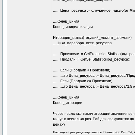
........
Цена_ресурса := случайное_число(от М
....Конец_цикла
Конец_инициализации
Итерация_рынка(текущий_момент_времени)
....Цикл_перебора_всех_ресурсов
........Произвели := GetProductionStatistic(код_ре
........Продали := GetSellStatistic(код_ресурса);
........Если (Продали < Произвели)
............то
Цена_ресурса := Цена_ресурса*Про
........Если (Продали >= Произвели)
............то
Цена_ресурса := Цена_ресурса*1.5
/
....Конец_цикла
Конец_итерации
Через несколько тысяч итераций значения цен 
минус в несколько раз. Рай для спекулянтов д
ценах?
Последний раз редактировалось: Пионер (Сб Июл 24, 2