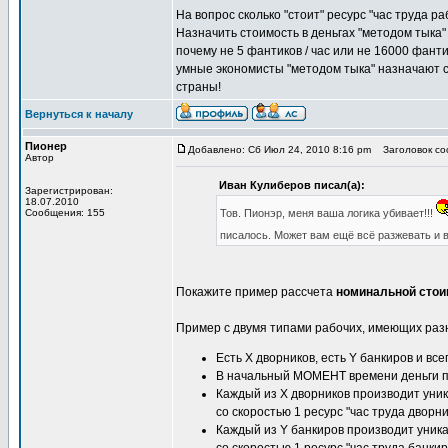
На вопрос сколько "стоит" ресурс "час труда ра
Назначить стоимость в деньгах "методом тыка"
почему не 5 фантиков / час или не 16000 фантик
умные экономисты "методом тыка" назначают се
страны!
Вернуться к началу
Пионер
Добавлено: Сб Июл 24, 2010 8:16 pm
Заголовок соо
Автор
Иван Кулиберов писал(а):
Зарегистрирован:
18.07.2010
Сообщения: 155
Тов. Пионэр, меня ваша логика убивает!!!
писалось. Может вам ещё всё разжевать и в
Покажите пример рассчета
номинальной стоим
Пример с двумя типами рабочих, имеющих разн
Есть X дворников, есть Y банкиров и все
В начальный МОМЕНТ времени деньги под
Каждый из X дворников производит уник
со скоростью 1 ресурс "час труда дворни
Каждый из Y банкиров производит уника