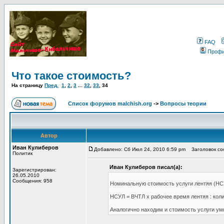
FAQ
Проф
Что такое стоимость?
На страницу
Пред.
1
,
2
,
3
...
32
,
33
,
34
Список форумов malchish.org
->
Вопросы теории
Автор
Иван Кулиберов
Добавлено: Сб Июл 24, 2010 6:59 pm
Заголовок соо
Политик
Иван Кулиберов писал(а):
Зарегистрирован:
26.05.2010
Сообщения: 958
Номинальную стоимость услуги лентяя (НС
НСУЛ = ВЧТЛ х рабочее время лентяя : кол
Аналогично находим и стоимость услуги ум