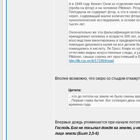
А в 1949 году Кеннет Окли из отделения п
(проба на фтор) и на человеке Piltdown. Ре
Пилтдауна не содержит фтор, а это в свою 
череп, содержащий малое количество фтора
хронологические исследования, в основе ко
тысяч лет.
Окончательно же эта фальсификация всплыл
принадлежал человеку в возрасте 500 лет,
впоследствии вмонтированы в предварител
помощью дихромата калия на все детали был
помещались в кислоту. Ле Гросс Кларк из г
отчетливо видны искусственные следы, и уд
Piltdown, свыше сорока лет простоявший в 
http://lib.rus.ec/b/171964/read
Вполне возможно, что скоро со стыдом откажут
Цитата:
...что до потопа на земле не было смены вр
...Первая глава бытия. Бог сотворил день-н
времена года.
Впервые дождь упоминается при начале потоп
Господь Бог не посылал дождя на землю, и н
лице земли (Быт 2,5-6)