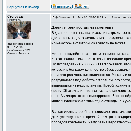
Вернуться к началу
Сестрица
Добавлено: Вт Июл 06, 2010 8:23 am
Заголовок сооб
Писатель
Древние греки поставили такой опыт:
В два горшочка насыпали земли накрыли горшоч
сделали вывод, что жизнь самозарождаема. Кон
но некоторые факторы она учесть не может.
Зарегистрирован:
01.07.2010
Сообщения: 322
Откуда: Москва
Миллер воздействовал током на смесь метана,
Как он полагал, имено эти газы в изобилии пр
Но исследования 2000 - 20003 гг.показали, чт
который в большом количестве образовывался 
в тысячи раз меньших количествах. Метану и а
разрушаются под действием солнечного света,
выделялись из недр планеты. Преобладание в 
среду. О6 этом свидетельствует состав древне
опыт Миллера не совсем корректен. Что-то обр
книге "Органическая химия", но отнюдь не к уч
Всякая жизнь способна к передаче генетическо
ДНК, участвующая в простейшем цикле кодиров
последовательности. Чему равна вероятность 