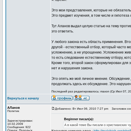
Это мои представления, которые не обязател
Это предмет изучения, в том числе и гипотеза
Тут Аланов выдал целую статью на тему против
это ответить.
У любого закона есть область приминения. Вт
другой - естественный отбор, который часто м
усложнению, а не упрощению. Усложнение жив
то есть следование естественному отбору, ко
Кроме того, второй закон сформулирован для з
нет и нарушения закона.
Это опять же моё личное мнение. Обсуждение 
продолжать здесь их обсуждение. Это нарушен
Последний раз редактировалось: maxon (Ср Июл 07, 20
Вернуться к началу
АЛанов
Добавлено: Вт Июл 06, 2010 7:27 pm
Заголовок сооб
Политик
Beginner писал(а):
Зарегистрирован:
10.02.2009
А в какой теме Вы писали о христианских ч
Сообщения: 922
Откуда: Подольск