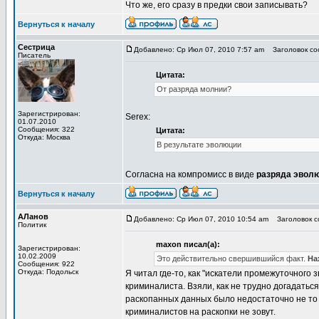
Что же, его сразу в предки свои записывать?
Вернуться к началу
Сестрица
Добавлено: Ср Июл 07, 2010 7:57 am
Заголовок сооб
Писатель
Цитата:
От разряда молнии?
Зарегистрирован:
Serex:
01.07.2010
Сообщения: 322
Цитата:
Откуда: Москва
В результате эволюции
Согласна на компромисс в виде
разряда эвол
Вернуться к началу
АЛанов
Добавлено: Ср Июл 07, 2010 10:54 am
Заголовок со
Политик
maxon писал(а):
Зарегистрирован:
10.02.2009
Это действительно свершившийся факт.
На
Сообщения: 922
Откуда: Подольск
Я читал где-то, как "искатели промежуточного 
криминалиста. Взяли, как не трудно догадатьс
раскопанных данных было недостаточно не то ч
криминалистов на раскопки не зовут.