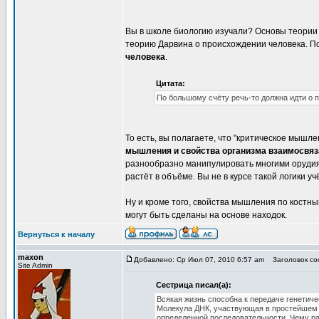
Вы в школе биологию изучали? Основы теории 
теорию Дарвина о происхождении человека. П
человека
.
Цитата:
По большому счёту речь-то должна идти о
То есть, вы полагаете, что "критическое мышл
мышления и свойства организма взаимосвя
разнообразно манипулировать многими орудиям
растёт в объёме. Вы не в курсе такой логики у
Ну и кроме того, свойства мышления по костны
могут быть сделаны на основе находок.
Вернуться к началу
maxon
Добавлено: Ср Июл 07, 2010 6:57 am
Заголовок сооб
Site Admin
Сестрица писал(а):
Всякая жизнь способна к передаче генетиче
Молекула ДНК, участвующая в простейшем ц
определенной последовательности. Чему ра