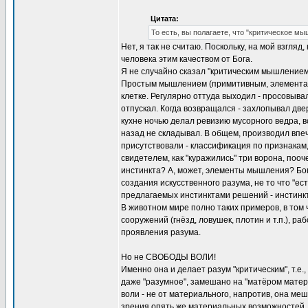
Цитата:
То есть, вы полагаете, что "критическое м
Нет, я так не считаю. Поскольку, на мой взгля
человека этим качеством от Бога.
Я не случайно сказал "критическим мышлением
Простым мышлением (примитивным, элементами 
клетке. Регулярно оттуда выходил - просовыва
отпускал. Когда возвращался - захлопывал две
кухне ночью делал ревизию мусорного ведра, в
назад не складывал. В общем, производил вп
присутствовали - классификация по признакам, 
свидетелем, как "куражились" три ворона, пооч
инстинкта? А, может, элементы мышления? Бого
создания искусственного разума, не то что "ес
предлагаемых инстинктами решений - инстинкт
В животном мире полно таких примеров, в том 
сооружений (гнёзд, ловушек, плотин и т.п.), ра
проявления разума.
Но не СВОБОДЫ ВОЛИ!
Именно она и делает разум "критическим", т.е.
даже "разумное", замешано на "матёром матер
воли - не от материального, напротив, она ме
зрения опять же материальных возможностей,