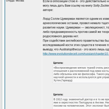
Откуда: Москва
Если в оппозиции стою я - это действительно 
могу лишь дать Вам ссылку на книгу
Solly Zucke
авторе:
Лорд Солли Цуккерман является одним из изв
археологические останки, провел немало тщат
развитие науки. Цуккерман — эволюционист, т
либо преднамеренность против самой же теори
родословного дерева нет.
При содействии английского правительства был
исследовавший кости этих существ в течение п
выводу, что Australopithecus - это всего лишь
http://www.evolutiondeceit.com/russian/chapter10
Цитата:
«Воспроизведение мягких тканей очень риск
отношения к расположенной под ними костью
либо обезьяны или же философа. Такого ро
научной ценности и используются для управ
Хутен,Гарвард)
Цитата:
В 1912 году знаменитый доктор и в то же в
яме в окрестностях Пилтдауна в Англии. Не
похожи на человеческие. Этот экспонат был 