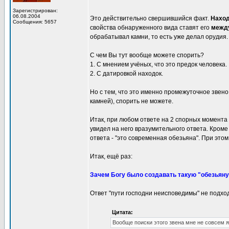
Зарегистрирован:
06.08.2004
Это действительно свершившийся факт.
Наход
Сообщения: 5657
свойства обнаруженного вида ставят его
между
обрабатывал камни, то есть уже делал орудия.
С чем Вы тут вообще можете спорить?
1. С мнением учёных, что это предок человека.
2. С датировкой находок.
Но с тем, что это именно промежуточное звен
камней), спорить не можете.
Итак, при любом ответе на 2 спорных момента
увидел на него вразумительного ответа. Кроме 
ответа - "это современная обезьяна". При это
Итак, ещё раз:
Зачем Богу было создавать такую "обезьяну
Ответ "пути господни неисповедимы" не подход
Цитата:
Вообще поиски этого звена мне не совсем 