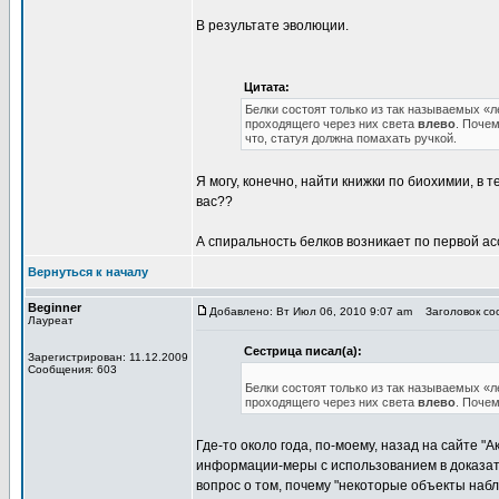
В результате эволюции.
Цитата:
Белки состоят только из так называемых «
проходящего через них света
влево
. Поче
что, статуя должна помахать ручкой.
Я могу, конечно, найти книжки по биохимии, в 
вас??
А спиральность белков возникает по первой а
Вернуться к началу
Beginner
Добавлено: Вт Июл 06, 2010 9:07 am
Заголовок сооб
Лауреат
Сестрица писал(а):
Зарегистрирован: 11.12.2009
Сообщения: 603
Белки состоят только из так называемых «
проходящего через них света
влево
. Поче
Где-то около года, по-моему, назад на сайте "
информации-меры с использованием в доказате
вопрос о том, почему "некоторые объекты набл