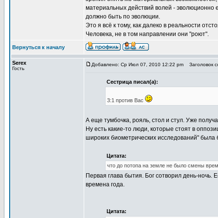
материальных действий волей - эволюционно ест
должно быть по эволюции.
Это я всё к тому, как далеко в реальности от
Человека, не в том направлении они "роют".
Вернуться к началу
Serex
Добавлено: Ср Июл 07, 2010 12:22 pm
Заголовок со
Гость
Сестрица писал(а):
3:1 против Вас
А еще тумбочка, рояль, стол и стул. Уже получ
Ну есть какие-то люди, которые стоят в оппоз
широких биометрических исследований" была 
Цитата:
что до потопа на земле не было смены врем
Первая глава бытия. Бог сотворил день-ночь. Е
времена года.
Цитата: