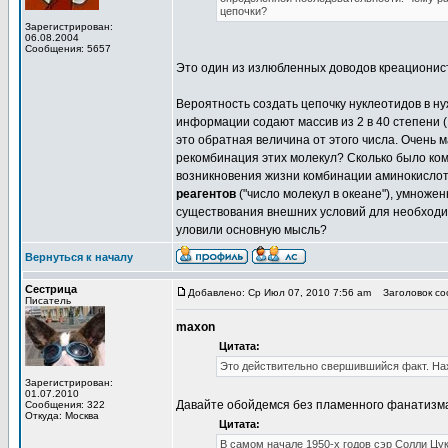
цепочки?
Зарегистрирован:
06.08.2004
Сообщения: 5657
Это один из излюбленных доводов креационист
Вероятность создать цепочку нуклеотидов в ну
информации содают массив из 2 в 40 степени 
это обратная величина от этого числа. Очень 
рекомбинация этих молекул? Сколько было ко
возникновения жизни комбинации аминокислот
реагентов
("число молекул в океане"), умноже
существования внешних условий для необходим
уловили основную мысль?
Вернуться к началу
Сестрица
Добавлено: Ср Июл 07, 2010 7:56 am
Заголовок сооб
Писатель
maxon
Цитата:
Это действительно свершившийся факт. На
Зарегистрирован:
01.07.2010
Давайте обойдемся без пламенного фанатизм
Сообщения: 322
Откуда: Москва
Цитата:
В самом начале 1950-х годов сэр Солли Цу