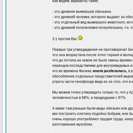
Как видим, варианты такие:
- это древняя вымершая обезьяна
- это древний человек, которого выдают за об
- это отдельный вид вымершего животного, ко
- это древний получеловек-полуобезьяна, т.е. 
3:1 против Вас
Первые три утвердждения не противоречат Биб
что она возрастила после этого терния и волч
что до потопа на земле не было смены времен
периодов последствиями для внутривидовых и
что во времена Фалека
земля разделилась
, в
обособление отдельных представителей видов 
утрата части генофонда вида из-за того, что 
Мы можем точно утверждать только то, что у А
человечностью в 98%, и прадедушки с 97%.
А какие там раньше были виды обезьян или др
мог построить плотину подобно бобрам, или 
очень хорошо употребляют орудия труда, напри
изготовления мухобоек.