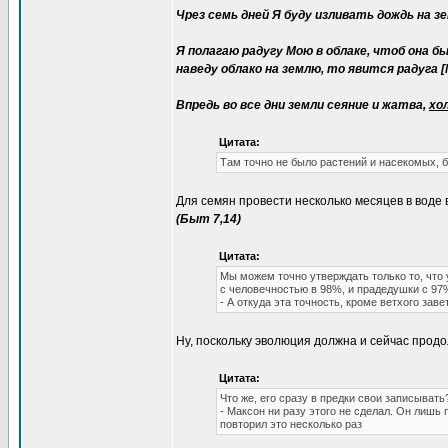
Чрез семь дней Я буду изливать дождь на з
Я полагаю радугу Мою в облаке, чтоб она б
наведу облако на землю, то явится радуга [М
Впредь во все дни земли сеяние и жатва,
хол
Цитата:
Там точно не было растений и насекомых, 
Для семян провести несколько месяцев в воде 
(Быт 7,14)
Цитата:
Мы можем точно утверждать только то, что 
с человечностью в 98%, и прадедушки с 97
- А откуда эта точность, кроме ветхого заве
Ну, поскольку эволюция должна и сейчас продо
Цитата:
Что же, его сразу в предки свои записывать
- Максон ни разу этого не сделал. Он лиш
повторил это несколько раз