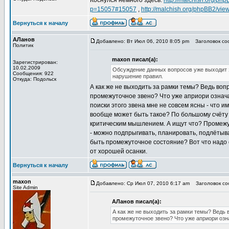
Коснулся немного здесь:
http://malchish.org/p
p=15057#15057
,
http://malchish.org/phpBB2/v
Вернуться к началу
АЛанов
Добавлено: Вт Июл 06, 2010 8:05 pm
Заголовок сооб
Политик
maxon писал(а):
Зарегистрирован:
10.02.2009
Обсуждение данных вопросов уже выходит з
Сообщения: 922
нарушение правил.
Откуда: Подольск
А как же не выходить за рамки темы? Ведь воп
промежуточное звено? Что уже априори означае
поиски этого звена мне не совсем ясны - что 
вообще может быть такое? По большому счёту
критическим мышлением. А ищут что? Промежут
- можно подпрыгивать, планировать, подлётыв
быть промежуточное состояние? Вот что надо с
от хорошей осанки.
Вернуться к началу
maxon
Добавлено: Ср Июл 07, 2010 6:17 am
Заголовок сооб
Site Admin
АЛанов писал(а):
А как же не выходить за рамки темы? Ведь 
промежуточное звено? Что уже априори озна