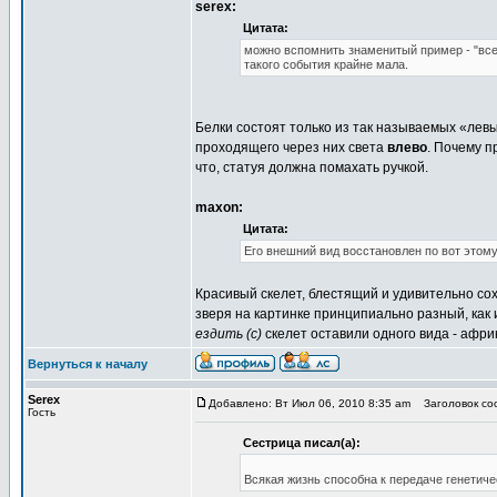
serex:
Цитата:
можно вспомнить знаменитый пример - "вс
такого события крайне мала.
Белки состоят только из так называемых «лев
проходящего через них света
влево
. Почему п
что, статуя должна помахать ручкой.
maxon:
Цитата:
Его внешний вид восстановлен по вот этому
Красивый скелет, блестящий и удивительно сох
зверя на картинке принципиально разный, как
ездить (с)
скелет оставили одного вида - африк
Вернуться к началу
Serex
Добавлено: Вт Июл 06, 2010 8:35 am
Заголовок сооб
Гость
Сестрица писал(а):
Всякая жизнь способна к передаче генетиче