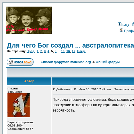
FAQ
Проф
Для чего Бог создал ... австралопитек
На страницу
Пред.
1
,
2
,
3
,
4
,
5
,
6
...
15
,
16
,
17
След.
Список форумов malchish.org
->
Общий форум
Автор
maxon
Добавлено: Вт Июл 06, 2010 7:42 am
Заголовок сооб
Site Admin
Природа управляет условиями. Ведь каждое д
поведение атмосферы на суперкомпьютерах, з
вероятность.
Зарегистрирован:
06.08.2004
Сообщения: 5657