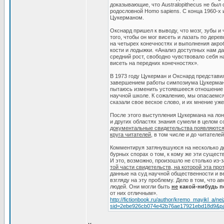
доказывающие, что Australopithecus не был
родословной Homo sapiens. С конца 1960-х 
Цукерманом.
Окснард пришел к выводу, что мозг, зубы и
того, чтобы он мог висеть и лазать по дерев
на четырех конечностях и выполнения акро
кости и лодыж­ки. «Анализ доступных нам д
средний рост, свободно чувствовало себя н
висеть на передних конечностях».
В 1973 году Цукерман и Окснард представи
завершением работы симпозиума Цукерман с
пытаюсь изменить устоявшееся отно­шение 
научной школе. К сожалению, мы опасаемся
сказали свое веское слово, и их мнение уж
После этого выступления Цукермана на ло
и других областях знания сумели в целом 
документальные свидетельства появляются 
круга читателей
, в том числе и до читателе
Комментируя затянувшуюся на несколько де
бурных спорах о том, к кому же эти сущест
И это, возможно, произошло не столько из-
той части свиде­тельств, на которой эта пр
данные на суд научной общественности и ве
взгляду на эту проблему. Дело в том, что а
людей. Они могли быть
не
какой-нибудь п
от них отличным».
http://fictionbook.ru/author/kremo_mayikl_a/n
sid=2ebe926cb074e42b76ae17921ebd18d9&p