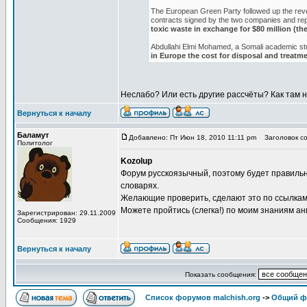
The European Green Party followed up the reve
contracts signed by the two companies and re
toxic waste in exchange for $80 million (th
Abdullahi Elmi Mohamed, a Somali academic stu
in Europe the cost for disposal and treatme
Неслабо? Или есть другие рассчёты? Как там
Вернуться к началу
Баламут
Добавлено: Пт Июн 18, 2010 11:11 pm
Заголовок со
Политолог
Kozolup
Форум русскоязычный, поэтому будет правильн
словарях.
Желающие проверить, сделают это по ссылкам
Можете пройтись (слегка!) по моим знаниям ан
Зарегистрирован: 29.11.2009
Сообщения: 1929
Вернуться к началу
Показать сообщения:
Список форумов malchish.org
->
Общий ф