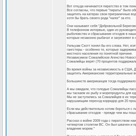
Вот откуда начинается пиратство в том пон
Все согласны, что первые "пираты" было 
защитить на катерах свои приграничные вод
хотя бы брать своего рода "налог" за ето.
Они называют себя "Добровольной Берегово
В телефонном интервью, один из руководите
рыболовство и сбрасывание отходов в наш
которые незаконно рыбачат и загрязняют в 
Уильуам Скотт понял бы его слова. Нет, взя
гангстеры - особенно те, которые задерж
местного населения по понятной причине.
Независимое Сомалийское Агенство Новост
Сомалийцы верят (70 процентов поддержали
Во время войны за независимость в США, Д
защитить Американские территориальные во
Большинств американцев тогда поддержало 
А мы ожидали, что голодые Сомалийцы пасси
мы таскаем их рыбу и морепродукты для ед
Мы не заступились за Сомалийцев в их тере
нарушающим переход-корридор для 20 проце
Если мы действительно хотим бороться с пи
сбрасывание отходов - прежде чем мы пош
Рассказ о войне 2009 года с пиратством н
четвертом столетии BC. Он был швачен и пр
владение морем."