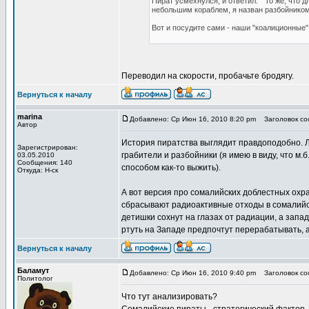
Пират усмехнулся, и ответил: " То же, что 
небольшим кораблем, я назван разбойником
Вот и посудите сами - наши "коалиционные
Переводил на скорости, пробачьте бродягу.
Вернуться к началу
marina
Добавлено: Ср Июн 16, 2010 8:20 pm
Заголовок соо
Автор
История пиратства выглядит правдоподобно. Ле
Зарегистрирован:
грабители и разбойники (я имею в виду, что м
03.05.2010
Сообщения: 140
способом как-то выжить).
Откуда: Н-ск
А вот версия про сомалийских доблестных охра
сбрасывают радиоактивные отходы в сомалийс
детишки сохнут на глазах от радиации, а запа
ртуть на Западе предпочтут перерабатывать, а 
Вернуться к началу
Баламут
Добавлено: Ср Июн 16, 2010 9:40 pm
Заголовок соо
Политолог
Что тут анализировать?