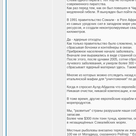
Слова одного пирата с тех пор не потеряли
современного пиратства.
Как раз перед тем, как он был повешен в Ча
медленной гибели. Я вынужден был пойти пи
В 1991 правительство Сомали - в Роге Афри
из самых уродских сил в западном мире у
ресурсов, и создали неконтролируемые сва
километров.
Да - ядерные отходты.
Как только правительство было сломлено, 
сбрасывая бочонки и контейнеры в океан.
Прибрежное население начало заболевать.
Вначале они выражались в виде странной 
После этого, после цунами 2005, сотни сб
лучевого заболевания, и умерли более 300 
сбрасывает ядерный материал здесь. Также с
Многие из которых можно отследить назад 
итальянской мафии для "уничтожения" по д
Когда я спросил Аулд-Абдалла что европейск
Никакая очистки, никакой компенсации, и н
В тоже время, другие европейские корабли
морепродуктов.
Мы, "развитые" страны разрушали наши со
запасам.
Более чем $300 mлн тонн тунца, креветки,
в незащищённых Сомалийских морях.
Местные рыболовы внезапно теряли их жизн
100 км от Могадишу, сказанного Рейтер: " Е