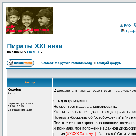
FAQ
Проф
Пираты XXI века
На страницу
Пред.
1
,
2
Список форумов malchish.org
->
Общий форум
Автор
Kozolup
Добавлено: Вт Июн 15, 2010 3:19 am
Заголовок соо
Автор
Стыдно громадяны.
Зарегистрирован:
Не смеяться надо, а анализировать.
02.06.2010
Сообщения: 128
Кто-нить попытался докопаться до причины та
Почему зубоскалим об "освобождении" и "ну на
Постите ссылки характерно шовинистического
Я понимаю, моё положение в данной дискуссии
решил
[XXXXX.Баламут]
в "анналах" Сети. И ко