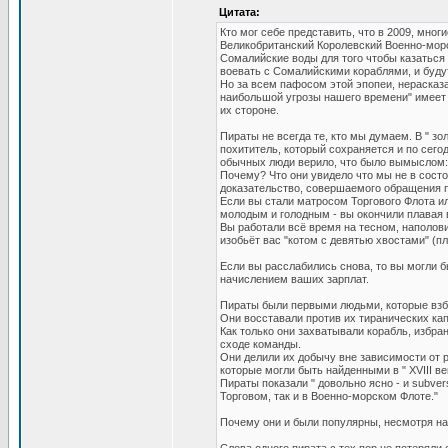
Цитата:
Кто мог себе представить, что в 2009, мног
Великобританский Королевский Военно-морс
Сомалийские воды для того чтобы казаться 
воевать с Сомалийскими кораблями, и будут
Но за всем пафосом этой эпопеи, нерасказа
наибольшой угрозы нашего времени" имеет 
их стороне.
Пираты не всегда те, кто мы думаем. В " зо
похититель, который сохраняется и по сег
обычных люди верило, что было вымыслом: 
Почему? Что они увидело что мы не в состо
доказательство, совершаемого обращения п
Если вы стали матросом Торгового Флота ил
молодым и голодным - вы окончили плавая 
Вы работали всё время на тесном, наполови
изобьёт вас "котом с девятью хвостами" (пл
Если вы расслабились снова, то вы могли б
начислением ваших зарплат.
Пираты были первыми людьми, которые взбу
Они восставали против их тиранических кап
Как только они захватывали корабль, избра
сходе команды.
Они делили их добычу вне зависимости от 
которые могли быть найденными в " XVIII в
Пираты показали " довольно ясно - и subver
Торговом, так и в Военно-морском Флоте."
Почему они и были популярны, несмотря на 