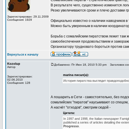
Сомалийские пираты - стратегический фактор,
В результате чего, существенно изменится лог
Резко увеличиваются сроки и плечо доставки гр
Зарегистрирован: 29.11.2009
Сообщения: 1929
Официально известно о наличии наводчиков в т.
Можно быть уверенным в наличии координаторо
Борьба с сомалийским пиратством лежит там ж
самообеспечения продовольствием и заморажи
Организатору трудновато бороться против сам
Вернуться к началу
Kozolup
Добавлено: Пт Июн 18, 2010 5:33 pm
Заголовок соо
Автор
marina писал(а):
Зарегистрирован:
02.06.2010
История пиратства выглядит правдоподобно. 
Сообщения: 128
А пошарить в Сети - самостоятельно, без подс
сомалийских "пиратов" науськивают со спецом,
А насчёт "отходов", смотрим сюдой -
Цитата:
In 1997 and 1998, the Italian newspaper Famiglia
published a series of articles detailing the exte
Progresso
.