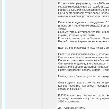
Кто мог себе представить, что в 2009, 
кораблями больше чем 20 наций, от США 
воевать с Сомалийскими кораблями, и б
Но за всем пафосом этой эпопеи, нерас
который пришла пора рассказать -- и не
Пираты не всегда те, кто мы думаем. В 
(в прямом и перенозном смысле) Британ
толпы.
Почему? Что они увидело что мы не в с
пираты, которые нужно знать.
Если вы стали матросом Торгового Флот
Вы работали всё время на тесном, напол
Если вы расслабились снова, то вы мог
Пираты были первыми людьми, которые 
Они восставали против их тиранических 
Как только они захватывали корабль, и
Они делили их добычу вне зависимости о
принимали в свои ряды негров-невольни
Пираты показали " довольно ясно - и su
Почему они и были популярны, несмотря 
Слова одного пирата с тех пор не поте
Как раз перед тем, как он был повешен 
остаться в живых".
В 1991 правительство Сомали - в Роге А
огромную возможность украсть суверен
3300 километров.
Да - ядерные отходты.