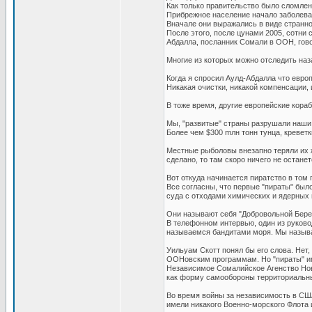
Как только правительство было сломлен
Прибрежное население начало заболева
Вначале они выражались в виде странн
После этого, после цунами 2005, сотни
Абдалла, посланник Сомали в ООН, говор
Многие из которых можно отследить наз
Когда я спросил Аулд-Абдалла что европ
Никакая очистки, никакой компенсации, 
В тоже время, другие европейские кора
Мы, "развитые" страны разрушали наши
Более чем $300 mлн тонн тунца, кревет
Местные рыболовы внезапно теряли их ж
сделано, то там скоро ничего не останет
Вот откуда начинается пиратство в том 
Все согласны, что первые "пираты" был
суда с отходами химических и ядерных пр
Они называют себя "Добровольной Берег
В телефонном интервью, один из руково
называемся бандитами моря. Мы называе
Уильуам Скотт понял бы его слова. Нет,
ООНовским программам. Но "пираты" им
Независимое Сомалийское Агенство Ново
как форму самообороны территориальны
Во время войны за независимость в США
имели никакого Военно-морского Флота 