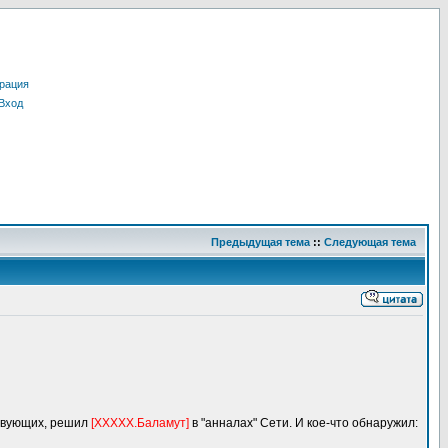
рация
Вход
Предыдущая тема
::
Следующая тема
ствующих, решил
[XXXXX.Баламут]
в "анналах" Сети. И кое-что обнаружил: