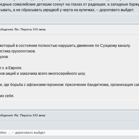
едные сомалийские детишки сохнут на глазах от радиации, а западные буржуи
вать, а не сбрасывать украдкой у черта на куличках, -- дороговато выйдет.
бщения: Re: Пираты XXI века
 который в состоянии полностью нарушить движение по Суэцкому каналу.
истика грузопотоков.
узов.
ч. в Европе.
в акций и заказчика всего многосерийного шоу.
е, где борьба с афганским героином: пресечение бандитизма, организация 
их себя.
бщения: Re: Пираты XXI века
о. ... -- дороговато выйдет.