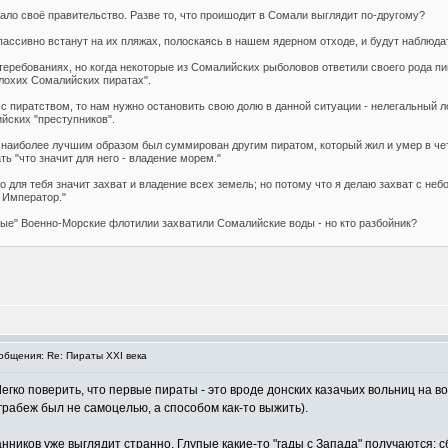
ло своё правительство. Разве то, что проишодит в Сомали выглядит по-другому?
ассивно встанут на их пляжах, полоскаясь в нашем ядерном отходе, и будут наблюдат
теребованиях, но когда некоторые из Сомалийских рыболовов ответили своего рода 
плохих Сомалийских пиратах".
с пиратством, то нам нужно остановить свою долю в данной ситуации - нелегальный
йских "преступников".
м наиболее лучшим образом был суммирован другим пиратом, который жил и умер в че
ь "что значит для него - владение морем."
то для тебя значит захват и владение всех земель; но потому что я делаю захват с не
 Император."
ные" Военно-Морские флотилии захватили Сомалийские воды - но кто разбойник?
бщения: Re: Пираты XXI века
ко поверить, что первые пираты - это вроде донских казачьих вольниц на воде
рабеж был не самоцелью, а способом как-то выжить).
нников уже выглядит странно. Глупые какие-то "гады с Запада" получаются: