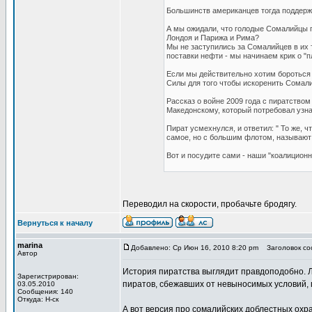
Большинств американцев тогда поддержа
А мы ожидали, что голодые Сомалийцы п
Лондоя и Парижа и Рима?
Мы не заступились за Сомалийцев в их 
поставки нефти - мы начинаем крик о "
Если мы действительно хотим бороться 
Силы для того чтобы искоренить Сомали
Рассказ о войне 2009 года с пиратство
Македонскому, который потребовал узнат
Пират усмехнулся, и ответил: " То же, ч
самое, но с большим флотом, называют
Вот и посудите сами - наши "коалицион
Переводил на скорости, пробачьте бродягу.
Вернуться к началу
marina
Добавлено: Ср Июн 16, 2010 8:20 pm
Заголовок соо
Автор
История пиратства выглядит правдоподобно. Лег
Зарегистрирован:
пиратов, сбежавших от невыносимых условий, г
03.05.2010
Сообщения: 140
Откуда: Н-ск
А вот версия про сомалийских доблестных охра