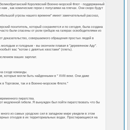
о, Великобританский Королевский Военно-морской Флот - поддержанный
нам , как комические герои с попугаями на плечах. Они скоро будут
наибольшой угрозы нашего времени" имеет замечательный рассказ,
верский похититель, который сохраняется и по сегодня, была создана
асто были спасены от роли гребцов на галерах освободителями из
ляет доказательство, совершаемого обращения простых людей в
а молодым и голодным - вы окончили плавая в "деревянном Аду".
зобьёт вас "котом с девятью хвостами" (плеть).
ислением ваших зарплат.
на сходе команды.
, которые могли быть найденными в " XVIII веке. Они даже
к в Торговом, так и в Военно-морском Флоте."
овременного пиратства.
я от медленной гибели. Я вынужден был пойти пиратствовать что бы
и много из самых уродских сил в западном мире увидели в этом
ерных отходов в их территориальных водах. Простирающиеся на