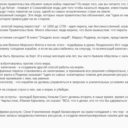
многие правительства объявят новую войну пиратам? По мере того, как вы читаете эт
до Китая - плавает в Сомалийские воды для того чтобы казаться людьми, известными 
удут гнать пиратов на сушу, одной из самых искалеченных стран на земле.
казанный скандал. Эти люди, которых наши правительства обозначают, как "одна из 
которое правосудие на их стороне.
" золотой период пиратства" - от 1650 до 1730 - идея пирата, как бессмыссленный, изу
ским Правительством. Много обычных люди верило, что было вымыслом: что пираты ч
остоянии сегодня? В книге "Злодеях всех наций", Маркус Редикер, историк, представ
а или Военно-Морского Флота и после этого - подобраны в доках Лондонского Ист-энд
овину голодном корабле, и если вы расслабились на секунду, то всемогущий капитан и
ли быть брошены за борт. И в конце месяцев или лет, вы часто бывали обжулены с нач
взбунтовались против этого мира.
капитанов - и создавали другой способ работы на морях.
збранные пираты становились их капитанами, и принимали все решения собирательно, 
т ранга и Редeкер называет "один из самых эгалитарных планов для решения ресурсов
ков проживали с ими, как равные.
bversively - что корабли не должны управляться в зверских и унизительных условиях ка
на скорые слухи о них, как о ворах и убийцах.
ряли остроты - молодой Британец Уильям Скотт должны вторить в наше время, время с
в Чарльстоне, Южная Каролина, он сказал: "ВСё, что я делал, ето то что бы удержатьс
фрики рухнуло. Свои 9 миллионов людей балансируют на грани голодания с тех пор - 
ные запасы продовольственных ресурсов, и создали неконтролируемые свалки для яд