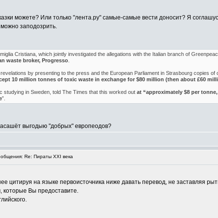
казки можете? Или только "лента.ру" самые-самые вести доносит? Я соглашус
 можно заподозрить.
glia Cristiana, which jointly investigated the allegations with the Italian branch of Greenpeace
ian waste broker, Progresso
.
evelations by presenting to the press and the European Parliament in Strasbourg copies of 
ept 10 million tonnes of toxic waste in exchange for $80 million (then about £60 milli
 studying in Sweden, told The Times that this worked out
at “approximately $8 per tonne,
e
”.
 насашёт выгодыю "добрых" европеодов?
общения: Re: Пираты XXI века
ее цитируя на языке первоисточника ниже давать перевод, не заставляя рыть
, которые Вы предоставите.
глийского.