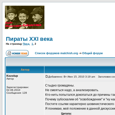
Пираты XXI века
На страницу
Пред.
1
,
2
Список форумов malchish.org
->
Общий форум
Автор
Kozolup
Добавлено: Вт Июн 15, 2010 3:19 am
Заголовок соо
Автор
Стыдно громадяны.
Зарегистрирован:
Не смеяться надо, а анализировать.
02.06.2010
Сообщения: 128
Кто-нить попытался докопаться до причины та
Почему зубоскалим об "освобождении" и "ну на
Постите ссылки характерно шовинистического
Я понимаю, моё положение в данной дискуссии
Цитата: