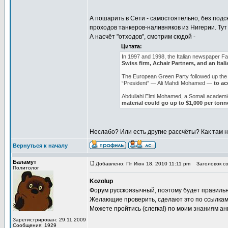
А пошарить в Сети - самостоятельно, без подс
проходов танкеров-наливняков из Нигерии. Тут
А насчёт "отходов", смотрим сюдой -
Цитата:
In 1997 and 1998, the Italian newspaper Fami
Swiss firm, Achair Partners, and an Ital
The European Green Party followed up the r
“President” — Ali Mahdi Mohamed —
to acc
Abdullahi Elmi Mohamed, a Somali academic
material could go up to $1,000 per tonn
Неслабо? Или есть другие рассчёты? Как там
Вернуться к началу
Баламут
Добавлено: Пт Июн 18, 2010 11:11 pm
Заголовок со
Политолог
Kozolup
Форум русскоязычный, поэтому будет правильн
Желающие проверить, сделают это по ссылкам
Можете пройтись (слегка!) по моим знаниям ан
Зарегистрирован: 29.11.2009
Сообщения: 1929