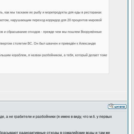
ь, как мы таскаем их рыбу и морепродукты для еды в ресторанах
пикетом, нарушающим переход-корридор для 20 процентов мировой
 лов и сбрасывание отходов - прежде чем мы пошлем Вооружённые
твертом столетии BC. Он был швачен и приведён к Александю
большим кораблем, я назван разбойником, а тебя, который делает тоже
, а не грабители и разбойники (я имею в виду, что м.б. у первых
 сбрасывают радиоактивные отходы в сомалийские воды и там же