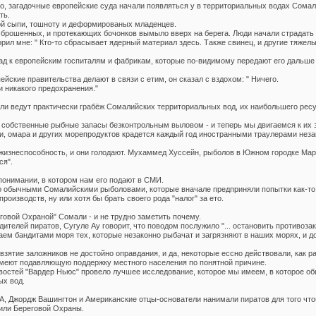
о, загадочные европейские суда начали появляться у в территориальных водах Сомали
ть.
ой сыпи, тошноту и деформированых младенцев.
 сброшенных, и протекающих бочонков вымыло вверх на берега. Люди начали страдать 
ил мне: " Кто-то сбрасывает ядерный материал здесь. Также свинец, и другие тяжелые 
ад к европейским госпиталям и фабрикам, которые по-видимому передают его дальше
ейские правительства делают в связи с етим, он сказал с вздохом: " Ничего.
и никакого предохранения."
бли ведут практически грабёж Сомалийских территориальных вод, их наибольшего ресу
 собственные рыбные запасы безконтрольным выловом - и теперь мы двигаемся к их 
ки, омара и других морепродуктов крадется каждый год иностранными траулерами не
изнеспособность, и они голодают. Мухаммед Хуссейн, рыболов в Южном городке Марка 
ся".
понимании, в котором нам его подают в СМИ.
о обычными Сомалийскими рыболовами, которые вначале предприняли попытки как-то 
оизводств, ну или хотя бы брать своего рода "налог" за ето.
овой Охраной" Сомали - и не трудно заметить почему.
дителей пиратов, Сугуле Ау говорит, что поводом послужило "... остановить противо
м бандитами моря тех, которые незаконно рыбачат и загрязняют в наших морях, и д
 взятие заложников не достойно оправдания, и да, некоторые ессно действовали, как ра
еют подавляющую поддержку местного населения по понятной причине.
стей "Вардер Ньюс" провело лучшее исследование, которое мы имеем, в которое обы
х вод.
, Джордж Вашингтон и Американские отцы-основатели нанимали пиратов для того что
или Береговой Охраны.