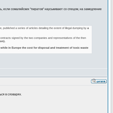
ь, если сомалийских "пиратов" науськивают со спецом, на замедление
, published a series of articles detailing the extent of illegal dumping by
a
contracts signed by the two companies and representatives of the then
on).
 while in Europe the cost for disposal and treatment of toxic waste
ся в словарях.