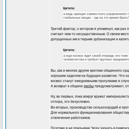
Цитата:
а ведь принцип совместного управления(я т
глобальных вещах - где на это время брать
Третий фактор, о котором я упомянул, как раз
считает чем-то несущественным. О своем мест
допущенных им в тюрьме урбанизации и капит
Цитата:
а еще космос ждет своей очереди, его тоже
человечества и требует крупных предприят
Вы, как и многие другие критики общинного сущ
хорошим заделом на будущее развитие. Что нау
космос станут ежедневными прогулками и случ
А возврат к общине
якобы
предусматривает, отк
Ну, во первых, пока вокруг кружат империали
отпора, это безусловно.
Во-вторых, производство сельхозорудий и проч
Для нормального функционирования общества н
отвлечения работников.
Поэтому я не призываю "всех загнать в пампа