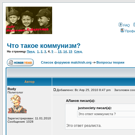
FAQ
Проф
Что такое коммунизм?
На страницу
Пред.
1
,
2
,
3
,
4
,
5
...
13
,
14
,
15
След.
Список форумов malchish.org
->
Вопросы теории
Автор
Rudy
Добавлено: Вс Апр 25, 2010 8:47 pm
Заголовок сооб
Политолог
АЛанов писал(а):
justsociety писал(а):
Это ответ коммуниста ?
Зарегистрирован: 11.01.2010
Сообщения: 1028
Это ответ реалиста.