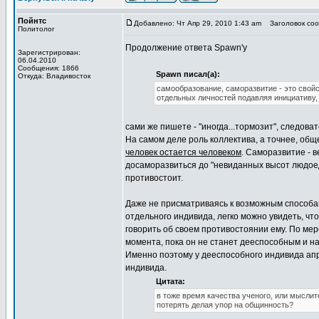
Пойнтс
Добавлено: Чт Апр 29, 2010 1:43 am
Заголовок сооб
Политолог
Продолжение ответа Spawn'у
Зарегистрирован:
06.04.2010
Сообщения: 1866
Spawn писал(а):
Откуда: Владивосток
самообразование, саморазвитие - это свойст
отдельных личностей подавляя инициативу,
сами же пишете - "иногда...тормозит", следова
На самом деле роль коллектива, а точнее, общ
человек остается человеком
. Саморазвитие - 
досаморазвиться до "невиданных высот людоед
противостоит.
Даже не присматриваясь к возможным способа
отдельного индивида, легко можно увидеть, чт
говорить об своем противостоянии ему. По мер
момента, пока он не станет дееспособным и на
Именно поэтому у дееспособного индивида апр
индивида.
Цитата:
в тоже время качества ученого, или мысли
потерять делая упор на общинность?