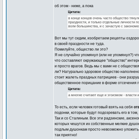
об этом - ниже, а пока
Цитата:
в конце концов очень часто общество тянул
праздности, и только отдельные личности п
воли большинства, и с зачастую с законом
Вот мы тут сидим, изобретаем рецепты оздоров
в своей праздности не туда.
Помилуйте, общество ли это?
Я не случайно упомянул (или не упомянул?) чт
что составляют окружающее "общество" интер
и просто врагов. Ведь мы с вами не с общество
ли? Натурально здоровое общество наполнен
стоит жалеть праздных патрициев - они разруш
общественное порицание в форме отсечения го
Цитата:
а многие считают еще и эгоизмом - власти 
То есть, если человек готовый взять на себя
от
подонки, которые будут подозревать его в том,
Так и со Сталиным. Все эти радзинские, аксен
которых чешутся их собственные мелкие душонк
подлым душонкам просто невозможно уложить в 
так приятно!