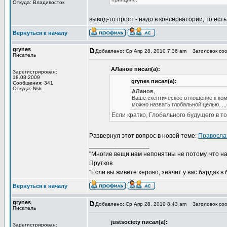
Откуда: Владивосток
вывод-то прост - надо в консерватории, то ест
Вернуться к началу
grynes
Добавлено: Ср Апр 28, 2010 7:36 am
Заголовок соо
Писатель
АЛанов писал(а):
Зарегистрирован:
18.08.2009
grynes писал(а):
Сообщения: 341
Откуда: Nsk
АЛанов
,
Ваше скептическое отношение к комм
можно назвать глобальной целью. ..
Если кратко, Глобального будущего в то
Развернул этот вопрос в новой теме:
Правосла
_________________
"Многие вещи нам непонятны не потому, что наш
Прутков
"Если вы живете херово, значит у вас бардак в
Вернуться к началу
grynes
Добавлено: Ср Апр 28, 2010 8:43 am
Заголовок соо
Писатель
justsociety писал(а):
Зарегистрирован: