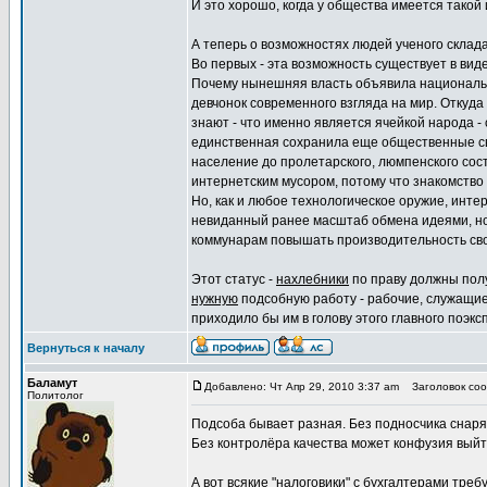
И это хорошо, когда у общества имеется такой
А теперь о возможностях людей ученого склад
Во первых - эта возможность существует в виде
Почему нынешняя власть объявила национальн
девчонок современного взгляда на мир. Откуда
знают - что именно является ячейкой народа 
единственная сохранила еще общественные свя
население до пролетарского, люмпенского сост
интернетским мусором, потому что знакомство
Но, как и любое технологическое оружие, инт
невиданный ранее масштаб обмена идеями, но
коммунарам повышать производительность свое
Этот статус -
нахлебники
по праву должны полу
нужную
подсобную работу - рабочие, служащие, 
приходило бы им в голову этого главного поэкс
Вернуться к началу
Баламут
Добавлено: Чт Апр 29, 2010 3:37 am
Заголовок сооб
Политолог
Подсоба бывает разная. Без подносчика снаря
Без контролёра качества может конфузия выйт
А вот всякие "налоговики" с бухгалтерами треб