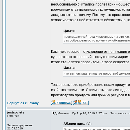
необоснованно считались пролетарии - общест
временным отступлением от коммунизма, котор
догадываетесь - почему. Потому что промышле
человечество от неё откажется обязательно, 
Цитата:
промышленный труд = наемному - а это как
самообразования, то почему он обязательн
Как я уже говорил - о
тчуждение от понимания 
суррогатных отношений с окружающим миром. Д
итоге становится паразитом на теле общества
Цитата:
что вы понимаете под товарностью? денеж
Товарность - это приобретение неким продукт
свойства стоимости. Стоимость - это ликвиднос
производство продукта или добычу ресурса и в
Вернуться к началу
justsociety
Добавлено: Ср Апр 28, 2010 8:27 pm
Заголовок соо
Политик
АЛанов писал(а):
Зарегистрирован:
21.03.2010
будущего в том виде, как это понимают мат