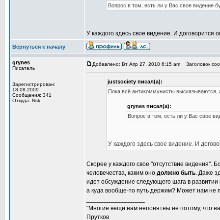
Вопрос в том, есть ли у Вас свое видение 
У каждого здесь свое видение. И договорится он
Вернуться к началу
grynes
Добавлено: Вт Апр 27, 2010 6:15 am
Заголовок сооб
Писатель
justsociety писал(а):
Зарегистрирован:
18.08.2009
Пока всё антикоммунисты высказываются, 
Сообщения: 341
Откуда: Nsk
grynes писал(а):
Вопрос в том, есть ли у Вас свое в
У каждого здесь свое видение. И догово
Скорее у каждого свое "отсутствие видения".
человечества, каким оно
должно быть
. Даже з
идет обсуждение следующего шага в развитии 
а куда вообще-то путь держим? Может нам не п
_________________
"Многие вещи нам непонятны не потому, что наш
Прутков