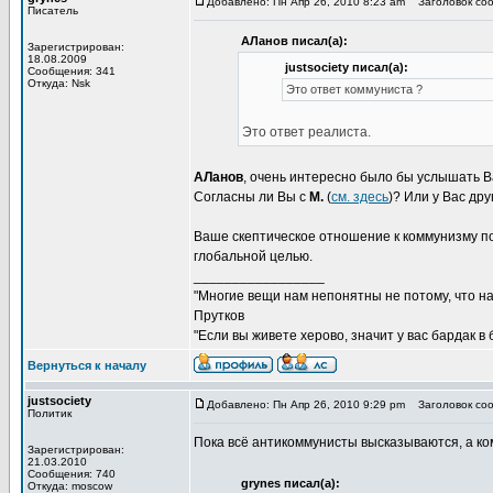
Добавлено: Пн Апр 26, 2010 8:23 am
Заголовок соо
Писатель
АЛанов писал(а):
Зарегистрирован:
18.08.2009
justsociety писал(а):
Сообщения: 341
Откуда: Nsk
Это ответ коммуниста ?
Это ответ реалиста.
АЛанов
, очень интересно было бы услышать Ва
Согласны ли Вы с
M.
(
см. здесь
)? Или у Вас др
Ваше скептическое отношение к коммунизму пон
глобальной целью.
_________________
"Многие вещи нам непонятны не потому, что наш
Прутков
"Если вы живете херово, значит у вас бардак в
Вернуться к началу
justsociety
Добавлено: Пн Апр 26, 2010 9:29 pm
Заголовок соо
Политик
Пока всё антикоммунисты высказываются, а ко
Зарегистрирован:
21.03.2010
Сообщения: 740
grynes писал(а):
Откуда: moscow