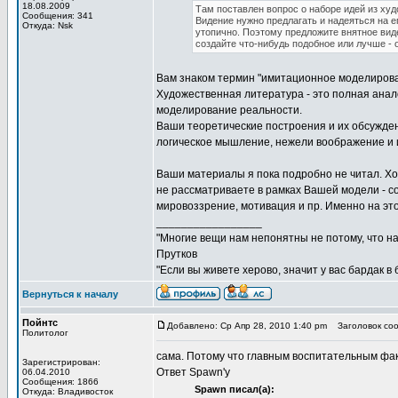
18.08.2009
Там поставлен вопрос о наборе идей из худ
Сообщения: 341
Видение нужно предлагать и надеяться на е
Откуда: Nsk
утопично. Поэтому предложите внятное виде
создайте что-нибудь подобное или лучше - 
Вам знаком термин "имитационное моделирова
Художественная литература - это полная анало
моделирование реальности.
Ваши теоретические построения и их обсуждени
логическое мышление, нежели воображение и 
Ваши материалы я пока подробно не читал. Хо
не рассматриваете в рамках Вашей модели - с
мировоззрение, мотивация и пр. Именно на эт
_________________
"Многие вещи нам непонятны не потому, что наш
Прутков
"Если вы живете херово, значит у вас бардак в
Вернуться к началу
Пойнтс
Добавлено: Ср Апр 28, 2010 1:40 pm
Заголовок соо
Политолог
сама. Потому что главным воспитательным фа
Зарегистрирован:
Ответ Spawn'у
06.04.2010
Сообщения: 1866
Spawn писал(а):
Откуда: Владивосток