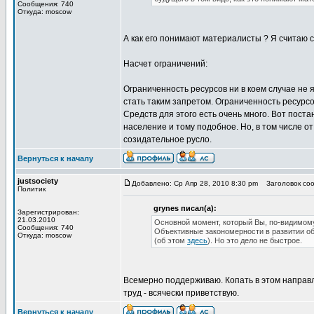
Сообщения: 740
Откуда: moscow
А как его понимают материалисты ? Я считаю 
Насчет ограничений:
Ограниченность ресурсов ни в коем случае не 
стать таким запретом. Ограниченность ресурсо
Средств для этого есть очень много. Вот пост
население и тому подобное. Но, в том числе от
созидательное русло.
Вернуться к началу
justsociety
Добавлено: Ср Апр 28, 2010 8:30 pm
Заголовок соо
Политик
grynes писал(а):
Зарегистрирован:
21.03.2010
Основной момент, который Вы, по-видимому
Сообщения: 740
Объективные закономерности в развитии об
Откуда: moscow
(об этом
здесь
). Но это дело не быстрое.
Всемерно поддерживаю. Копать в этом направл
труд - всячески приветствую.
Вернуться к началу