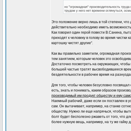
но "огромадная" производительность труда 
трудом у него нет времени оглянуться, осм
Это положение верно лишь в той степени, что 
действительно необходимо иметь возможность
Как говорил один герой повести В.Санина, пы
приходят к человеку в голову во время чистки 
картошку чистят другие".
Как вы правильно заметили, огромадная произ
тем занятием, которым человек это освободи
Достаточно посмотреть на окружающих, чтобы 
большей частью тратят высвободившееся время
бездеятельности в рабочее время на разнузда
Для того, чтобы человек безусловно посвящал
есть, знать и понимать, каким образом произв
производимый им продукт обществу и ему сам
Наемный рабочий, даже если он поставлен в ус
сам. Он вытачивает, например, на станке сотн
обществу. Нужно ли еще напрячься, чтобы выто
болт будет бесполезно ржаветь от того, что для
более нужную вещь, например, на ту же гайку д