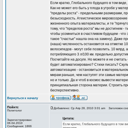
Если кратко, Глобального будущего в том виде,
Как не может его быть у плода в утробе у мат
"пределы роста" - предельными размерами, пред
безысходность. Атеистическое мировоззрение 
жизненного опыта материалисты, и те "прячут
тому, что "пределов роста" мы не достигнем - т
чтобы усомниться в счастливом будущем - что 
такое "счастье" нашла она на замену). Даже пр
(наша) численность остановится на отметке 10 
велосипедов - могут себе позволить. 10 млрд. 
потребляющего 3 л/100 км. предельно допустимо
Посчитайте на досуге. Но можете и не считать 
будет автоматизировано? Стихи писать? Скуль
автоматизацию - остановиться в материальном 
мирам раньше, чем наступят эти самые матер
но и только. Да и чтоб в космос вывести матер
принципиальная сторона материи. Строить прог
бесперспективно.
Вернуться к началу
Пойнтс
Добавлено: Ср Апр 28, 2010 3:01 am
Заголовок соо
Политолог
Цитата:
Зарегистрирован:
06.04.2010
Если кратко, Глобального будущего в том ви
Сообщения: 1866
принципе.