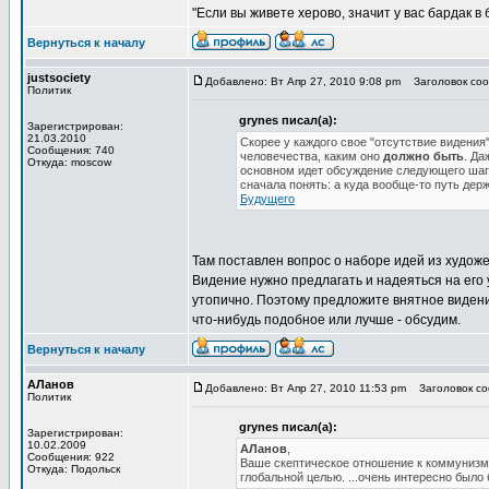
"Если вы живете херово, значит у вас бардак в
Вернуться к началу
justsociety
Добавлено: Вт Апр 27, 2010 9:08 pm
Заголовок сооб
Политик
grynes писал(а):
Зарегистрирован:
21.03.2010
Скорее у каждого свое "отсутствие видени
Сообщения: 740
человечества, каким оно
должно быть
. Да
Откуда: moscow
основном идет обсуждение следующего шага
сначала понять: а куда вообще-то путь дер
Будущего
Там поставлен вопрос о наборе идей из художе
Видение нужно предлагать и надеяться на его
утопично. Поэтому предложите внятное видение
что-нибудь подобное или лучше - обсудим.
Вернуться к началу
АЛанов
Добавлено: Вт Апр 27, 2010 11:53 pm
Заголовок соо
Политик
grynes писал(а):
Зарегистрирован:
10.02.2009
АЛанов
,
Сообщения: 922
Ваше скептическое отношение к коммунизму 
Откуда: Подольск
глобальной целью. ...очень интересно было 