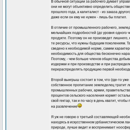
В обычной ситуации за рабочего думает управ
они не могут объективно определить обществе
прошлого года, а капиталист - из заказа друг
даже если он ему не нужен - лишь бы платил.
В отличие от промышленного рабочего, земледе
мельчайших подробностей (до уровня одного ч
продукте. Поэтому он не произведет лишнего, 
те ресурсы, что нужны будущим поколениям. Т
сведено к необходимой норме, самим характер
необходимость для общества бесконечно нара
Поэтому, - чем больше членов общества добы
издержки и при производстве и при распредел
перераспределять продукцию первой необход
Второй выигрыш состоит в том, что (где-то уже
собственное пропитание земледелец тратит ли
промышленных рабочих, армии, правительства,
процентов сельского населения кормят остальн
свой гектар, так и по часу в день хватит, чтоб
на развлечение
Я уж не говорю о третьей составляющей необх
находясь в искусственном урбанистическом ла
природе, лучше видит и воспринимает ноосферу