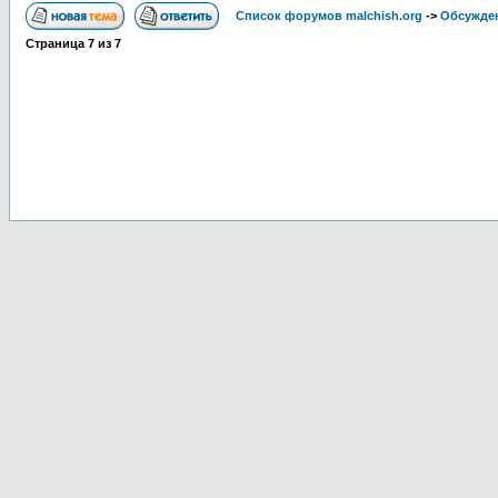
Список форумов malchish.org
->
Обсужден
Страница
7
из
7