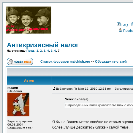
FAQ
Проф
Антикризисный налог
На страницу
Пред.
1
,
2
,
3
,
4
,
5
,
6
,
7
Список форумов malchish.org
->
Обсуждение статей
Автор
maxon
Добавлено: Пт Мар 12, 2010 12:53 pm
Заголовок со
Site Admin
Serex писал(а):
В приведенных вами доказательствах с лог
Зарегистрирован:
Я бы на Вашем месте вообще не ставил оценок
06.08.2004
более. Лучше держитесь ближе к самой теме.
Сообщения: 5657