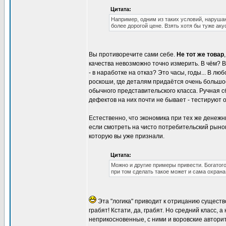
Цитата:
Например, одним из таких условий, нарушаю
более дорогой цене. Взять хотя бы туже аку
Вы противоречите сами себе.
Не тот же товар
качества невозможно точно измерить. В чём? 
- в наработке на отказ? Это часы, годы... В л
роскоши, где деталям придаётся очень больш
обычного представительского класса. Ручная 
дефектов на них почти не бывает - тестируют 
Естественно, что экономика при тех же денеж
если смотреть на чисто потребительский рынок
которую вы уже признали.
Цитата:
Можно и другие примеры привести. Богатого
при том сделать такое может и сама охрана
Эта "логика" приводит к отрицанию сущест
грабят! Кстати, да, грабят. Но средний класс, 
неприкосновенные, с ними и воровские автори