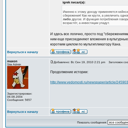
igrek писал(а):
Именно к этому доходу применяется кейнси
сбережения! Как ни крути, а увеличить одн
либо
другое. И функция потребления говор
возрастёт, а инвестиции упадут.
И здесь все логично, просто под "сбережения
ним еще присоединяют вложения в культурные 
коротким циклом по мультипликатору Кана.
Вернуться к началу
maxon
Добавлено: Вс Сен 19, 2010 2:21 pm
Заголовок соо
Site Admin
Продолжение истории:
http://www.vedomosti.ru/newspaper/article/2459
Зарегистрирован:
06.08.2004
Сообщения: 5657
Вернуться к началу
Показать сообщения: