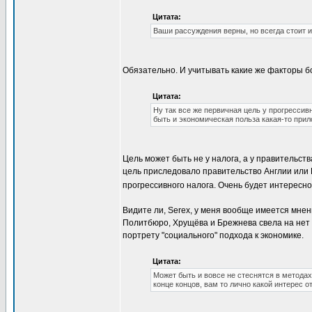
Цитата:
Ваши рассуждения верны, но всегда стоит и
Обязательно. И учитывать какие же факторы б
Цитата:
Ну так все же первичная цель у прогрессив
быть и экономическая польза какая-то прил
Цель может быть не у налога, а у правительств
цель приследовало правительство Англии или
прогрессивного налога. Очень будет интересно
Видите ли, Serex, у меня вообще имеется мне
Политбюро, Хрущёва и Брежнева свела на нет 
портрету "социального" подхода к экономике.
Цитата:
Может быть и вовсе не стеснятся в методах,
конце концов, вам то лично какой интерес о