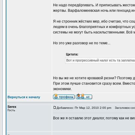
Не надо передёргивать. И приписывать жесток
жертвы. Варфаломеевская ночь или геноцид ин
Я не стронник жёстких мер, ибо считаю, что с
людям в очень благоприятных и комфортных ус
системы не могут быть насильственными. Всё м
Но это уже разговор не по теме...
Цитата:
Вот и прогрессивный налог есть та заплатка
Но вы же не хотите кровавой резни? Поэтому дв
При этом лучше становится сразу всем. Вместо
экономики.
Вернуться к началу
Serex
Добавлено: Пт Мар 12, 2010 2:00 pm
Заголовок соо
Гость
Все же я оставлю этот диалог, потому как не ви