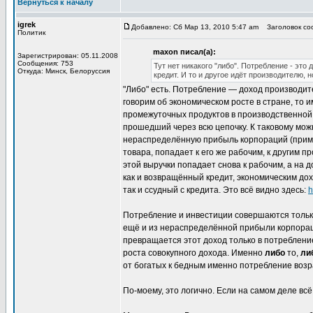
Вернуться к началу
igrek
Добавлено: Сб Мар 13, 2010 5:47 am
Заголовок соо
Политик
maxon писал(а):
Зарегистрирован: 05.11.2008
Сообщения: 753
Тут нет никакого "либо". Потребление - эт
Откуда: Минск, Белоруссия
кредит. И то и другое идёт производителю, 
"Либо" есть. Потребление — доход производите
говорим об экономическом росте в стране, то и
промежуточных продуктов в производственной це
прошедший через всю цепочку. К таковому мож
нераспределённую прибыль корпораций (приме
товара, попадает к его же рабочим, к другим п
этой выручки попадает снова к рабочим, а на 
как и возвращённый кредит, экономическим дох
так и ссудный с кредита. Это всё видно здесь:
h
Потребление и инвестиции совершаются только 
ещё и из нераспределённой прибыли корпорац
превращается этот доход только в потребление
роста совокупного дохода. Именно
либо
то,
ли
от богатых к бедным именно потребление возра
По-моему, это логично. Если на самом деле всё 