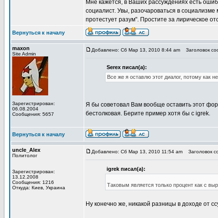
Мне кажется, в Ваших рассуждениях есть ошибк
социалист. Увы, разочароваться в социализме 
протестует разум". Простите за лирическое о
Вернуться к началу
maxon
Добавлено: Сб Мар 13, 2010 8:44 am
Заголовок соо
Site Admin
Serex писал(а):
Все же я оставлю этот диалог, потому как не
Зарегистрирован:
Я бы советовал Вам вообще оставить этот фор
06.08.2004
бестолковая. Берите пример хотя бы с igrek.
Сообщения: 5657
Вернуться к началу
uncle_Alex
Добавлено: Сб Мар 13, 2010 11:54 am
Заголовок со
Политолог
igrek писал(а):
Зарегистрирован:
13.12.2008
Сообщения: 1216
Таковым является только процент как с выру
Откуда: Киев, Украина
Ну конечно же, никакой разницы в доходе от с