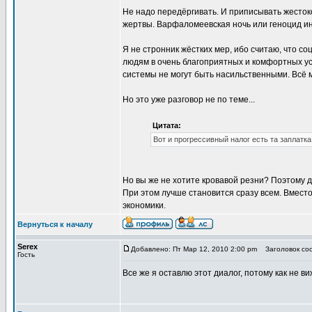
Не надо передёргивать. И приписывать жесток
жертвы. Варфаломеевская ночь или геноцид ин
Я не стронник жёстких мер, ибо считаю, что с
людям в очень благоприятных и комфортных ус
системы не могут быть насильственными. Всё м
Но это уже разговор не по теме...
Цитата:
Вот и прогрессивный налог есть та заплатка
Но вы же не хотите кровавой резни? Поэтому дв
При этом лучше становится сразу всем. Вместо
экономики.
Вернуться к началу
Serex
Добавлено: Пт Мар 12, 2010 2:00 pm
Заголовок соо
Гость
Все же я оставлю этот диалог, потому как не ви