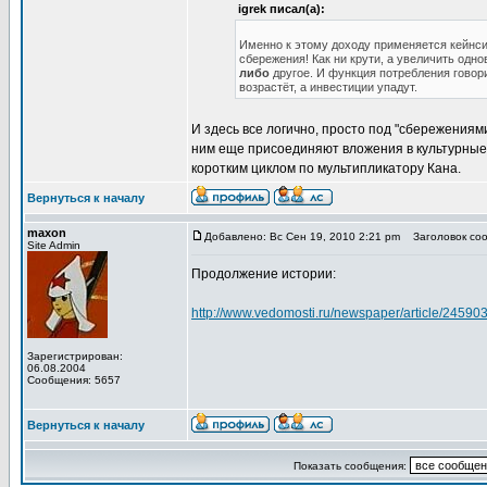
igrek писал(а):
Именно к этому доходу применяется кейнси
сбережения! Как ни крути, а увеличить одн
либо
другое. И функция потребления говор
возрастёт, а инвестиции упадут.
И здесь все логично, просто под "сбережения
ним еще присоединяют вложения в культурные 
коротким циклом по мультипликатору Кана.
Вернуться к началу
maxon
Добавлено: Вс Сен 19, 2010 2:21 pm
Заголовок соо
Site Admin
Продолжение истории:
http://www.vedomosti.ru/newspaper/article/2459
Зарегистрирован:
06.08.2004
Сообщения: 5657
Вернуться к началу
Показать сообщения: