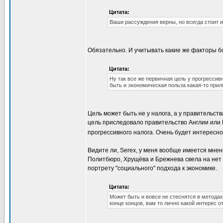
Цитата:
Ваши рассуждения верны, но всегда стоит и
Обязательно. И учитывать какие же факторы б
Цитата:
Ну так все же первичная цель у прогрессив
быть и экономическая польза какая-то прил
Цель может быть не у налога, а у правительств
цель приследовало правительство Англии или
прогрессивного налога. Очень будет интересно
Видите ли, Serex, у меня вообще имеется мне
Политбюро, Хрущёва и Брежнева свела на нет 
портрету "социального" подхода к экономике.
Цитата:
Может быть и вовсе не стеснятся в методах,
конце концов, вам то лично какой интерес о