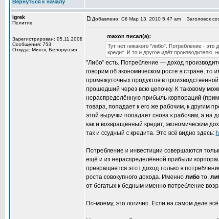
Вернуться к началу
igrek
Добавлено: Сб Мар 13, 2010 5:47 am
Заголовок соо
Политик
maxon писал(а):
Зарегистрирован: 05.11.2008
Сообщения: 753
Тут нет никакого "либо". Потребление - эт
Откуда: Минск, Белоруссия
кредит. И то и другое идёт производителю, 
"Либо" есть. Потребление — доход производите
говорим об экономическом росте в стране, то и
промежуточных продуктов в производственной це
прошедший через всю цепочку. К таковому мож
нераспределённую прибыль корпораций (приме
товара, попадает к его же рабочим, к другим п
этой выручки попадает снова к рабочим, а на 
как и возвращённый кредит, экономическим дох
так и ссудный с кредита. Это всё видно здесь:
h
Потребление и инвестиции совершаются только 
ещё и из нераспределённой прибыли корпорац
превращается этот доход только в потребление
роста совокупного дохода. Именно
либо
то,
ли
от богатых к бедным именно потребление возра
По-моему, это логично. Если на самом деле всё 