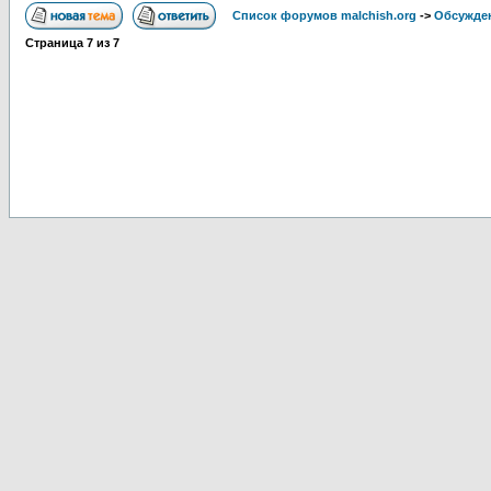
Список форумов malchish.org
->
Обсужден
Страница
7
из
7