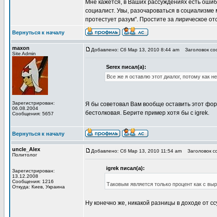
Мне кажется, в Ваших рассуждениях есть ошибк
социалист. Увы, разочароваться в социализме 
протестует разум". Простите за лирическое о
Вернуться к началу
maxon
Добавлено: Сб Мар 13, 2010 8:44 am
Заголовок соо
Site Admin
Serex писал(а):
Все же я оставлю этот диалог, потому как не
Зарегистрирован:
Я бы советовал Вам вообще оставить этот фор
06.08.2004
бестолковая. Берите пример хотя бы с igrek.
Сообщения: 5657
Вернуться к началу
uncle_Alex
Добавлено: Сб Мар 13, 2010 11:54 am
Заголовок со
Политолог
igrek писал(а):
Зарегистрирован:
13.12.2008
Сообщения: 1216
Таковым является только процент как с выру
Откуда: Киев, Украина
Ну конечно же, никакой разницы в доходе от с