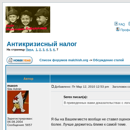
FAQ
Проф
Антикризисный налог
На страницу
Пред.
1
,
2
,
3
,
4
,
5
,
6
,
7
Список форумов malchish.org
->
Обсуждение статей
Автор
maxon
Добавлено: Пт Мар 12, 2010 12:53 pm
Заголовок со
Site Admin
Serex писал(а):
В приведенных вами доказательствах с лог
Зарегистрирован:
Я бы на Вашем месте вообще не ставил оценок
06.08.2004
более. Лучше держитесь ближе к самой теме.
Сообщения: 5657