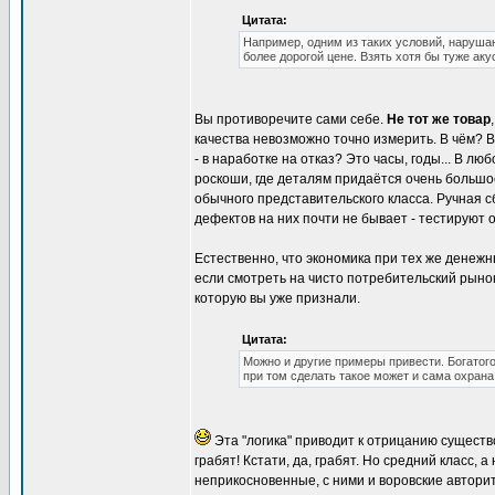
Цитата:
Например, одним из таких условий, нарушаю
более дорогой цене. Взять хотя бы туже аку
Вы противоречите сами себе.
Не тот же товар
качества невозможно точно измерить. В чём? 
- в наработке на отказ? Это часы, годы... В л
роскоши, где деталям придаётся очень больш
обычного представительского класса. Ручная 
дефектов на них почти не бывает - тестируют 
Естественно, что экономика при тех же денеж
если смотреть на чисто потребительский рынок
которую вы уже признали.
Цитата:
Можно и другие примеры привести. Богатого
при том сделать такое может и сама охрана
Эта "логика" приводит к отрицанию сущест
грабят! Кстати, да, грабят. Но средний класс, 
неприкосновенные, с ними и воровские автори