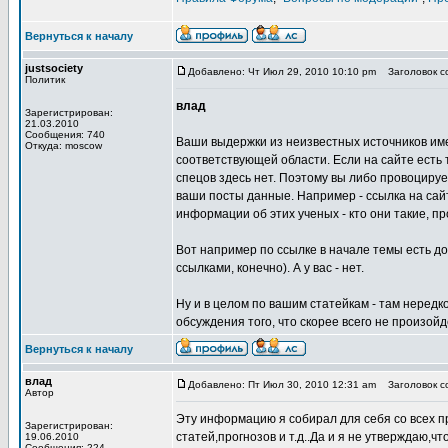
Вернуться к началу
justsociety
Добавлено: Чт Июл 29, 2010 10:10 pm
Заголовок со
Политик
влад
Зарегистрирован:
21.03.2010
Сообщения: 740
Ваши выдержки из неизвестных источников им
Откуда: moscow
соответствующей области. Если на сайте есть т
спецов здесь нет. Поэтому вы либо провоциру
ваши посты данные. Например - ссылка на сай
информации об этих ученых - кто они такие, п
Вот например по ссылке в начале темы есть 
ссылками, конечно). А у вас - нет.
Ну и в целом по вашим статейкам - там нередк
обсуждения того, что скорее всего не произойд
Вернуться к началу
влад
Добавлено: Пт Июл 30, 2010 12:31 am
Заголовок со
Автор
Эту информацию я собирал для себя со всех пр
Зарегистрирован:
статей,прогнозов и т.д..Да и я не утверждаю,ч
19.06.2010
Сообщения: 224