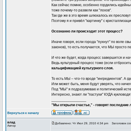
Как сейчас помню, особенно гордились идейны
тоже почему-то развели как "лохов".
Так где же в это время
шлюхалось
их преслову
Поэтому я и привёл "картинку" с кристаллизаци
Осознанно ли происходит этот процесс?
Иначе говоря, если города "пухнут" по воле свы
законов), то есть получается, что МЫ просто п
И что же будет, когда процесс завершится и н
Ведь культурный процесс тоже (если отбросить
кальцификацией культурного слоя.
То есть МЫ – что-то вроде "ингредиентов". А г
Или может быть, меня будут уверять, что ниче
Под "МЫ" я подразумеваю и политический ист
Интересно, знают ли "пастухи" КУДА кукловодя
_________________
"Мы открыли счастье," - говорят последние
Вернуться к началу
влад
Добавлено: Чт Июл 29, 2010 4:34 pm
Заголовок соо
Автор