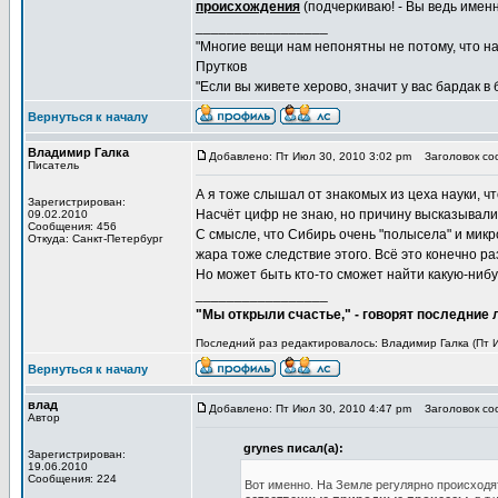
происхождения
(подчеркиваю! - Вы ведь именн
_________________
"Многие вещи нам непонятны не потому, что наш
Прутков
"Если вы живете херово, значит у вас бардак в
Вернуться к началу
Владимир Галка
Добавлено: Пт Июл 30, 2010 3:02 pm
Заголовок соо
Писатель
А я тоже слышал от знакомых из цеха науки, ч
Зарегистрирован:
Насчёт цифр не знаю, но причину высказывали 
09.02.2010
Сообщения: 456
С смысле, что Сибирь очень "полысела" и мик
Откуда: Санкт-Петербург
жара тоже следствие этого. Всё это конечно ра
Но может быть кто-то сможет найти какую-ниб
_________________
"Мы открыли счастье," - говорят последние
Последний раз редактировалось: Владимир Галка (Пт И
Вернуться к началу
влад
Добавлено: Пт Июл 30, 2010 4:47 pm
Заголовок соо
Автор
grynes писал(а):
Зарегистрирован:
19.06.2010
Сообщения: 224
Вот именно. На Земле регулярно происходя