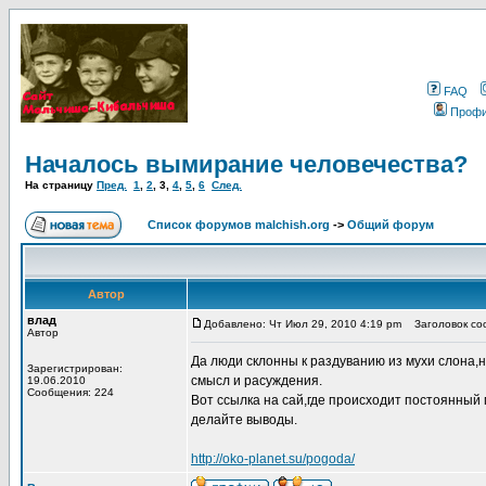
FAQ
Проф
Началось вымирание человечества?
На страницу
Пред.
1
,
2
,
3
,
4
,
5
,
6
След.
Список форумов malchish.org
->
Общий форум
Автор
влад
Добавлено: Чт Июл 29, 2010 4:19 pm
Заголовок соо
Автор
Да люди склонны к раздуванию из мухи слона,н
Зарегистрирован:
смысл и расуждения.
19.06.2010
Сообщения: 224
Вот ссылка на сай,где происходит постоянный
делайте выводы.
http://oko-planet.su/pogoda/