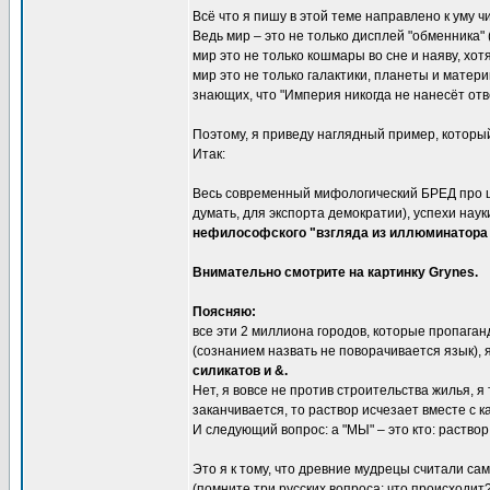
Всё что я пишу в этой теме направлено к уму ч
Ведь мир – это не только дисплей "обменника" 
мир это не только кошмары во сне и наяву, хот
мир это не только галактики, планеты и матери
знающих, что "Империя никогда не нанесёт отв
Поэтому, я приведу наглядный пример, который
Итак:
Весь современный мифологический БРЕД про ц
думать, для экспорта демократии), успехи наук
нефилософского "взгляда из иллюминатора 
Внимательно смотрите на картинку Grynes.
Поясняю:
все эти 2 миллиона городов, которые пропага
(сознанием назвать не поворачивается язык),
силикатов и &.
Нет, я вовсе не против строительства жилья, я
заканчивается, то раствор исчезает вместе с 
И следующий вопрос: а "МЫ" – это кто: раство
Это я к тому, что древние мудрецы считали са
(помните три русских вопроса: что происходит?,