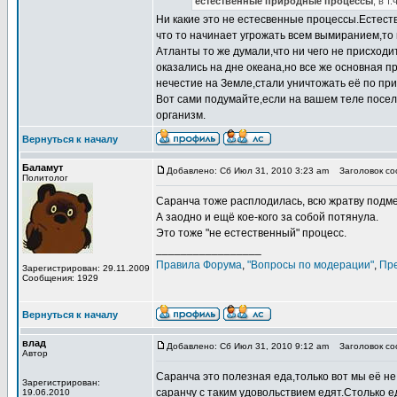
естественные природные процессы
, в т
Ни какие это не естесвенные процессы.Естеств
что то начинает угрожать всем вымиранием,то 
Атланты то же думали,что ни чего не присходит
оказались на дне океана,но все же основная п
нечестие на Земле,стали уничтожать её по пр
Вот сами подумайте,если на вашем теле посел
организм.
Вернуться к началу
Баламут
Добавлено: Сб Июл 31, 2010 3:23 am
Заголовок соо
Политолог
Саранча тоже расплодилась, всю жратву подме
А заодно и ещё кое-кого за собой потянула.
Это тоже "не естественный" процесс.
_________________
Правила Форума
,
"Вопросы по модерации"
,
Пр
Зарегистрирован: 29.11.2009
Сообщения: 1929
Вернуться к началу
влад
Добавлено: Сб Июл 31, 2010 9:12 am
Заголовок соо
Автор
Саранча это полезная еда,только вот мы её не
Зарегистрирован:
саранчу с таким удовольствием едят.Столько е
19.06.2010