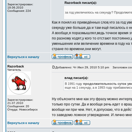
Razorback писал(а):
Зарегистрирован:
19.06.2010
Сообщения: 224
за год увеличилось на секунду? Продолжите
Как я понял из приведённых слов,что за год уве
секунду уже больше,да и там ещё писалось о не
А вообще,я поразмышлял,ведь точное время это
по разному ходят,у кого то отстают постоянно
уменьшение или величение времени в году на та
стране по времени,они могут.
Вернуться к началу
Razorback
Добавлено: Чт Июл 29, 2010 5:10 pm
Заголовок соо
Читатель
влад писал(а):
В 1991 году
продолжительность суток уве
еще на 1 секунду, а в 1993 году прибавилис
Ну объясните мне как эту фразу можно интерпр
Зарегистрирован:
21.07.2010
только про сутки. Да и вообще речь идет о вр
Сообщения: 20
вообще ни при чем. Нет, я допускаю, что в дей
Откуда: Новосибирск
то заведомо ложное утверждение. И лично мне э
Вернуться к началу