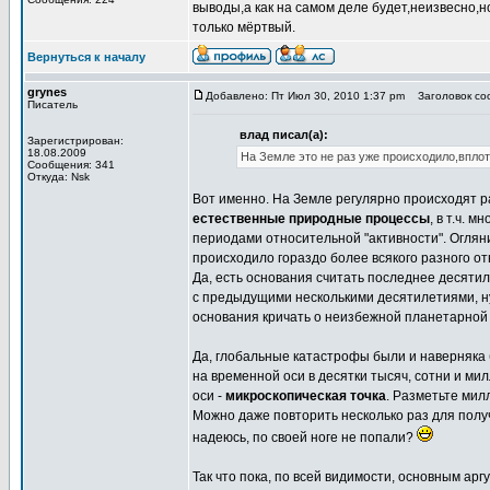
выводы,а как на самом деле будет,неизвесно,н
только мёртвый.
Вернуться к началу
grynes
Добавлено: Пт Июл 30, 2010 1:37 pm
Заголовок соо
Писатель
влад писал(а):
Зарегистрирован:
18.08.2009
На Земле это не раз уже происходило,вплот
Сообщения: 341
Откуда: Nsk
Вот именно. На Земле регулярно происходят р
естественные природные процессы
, в т.ч. 
периодами относительной "активности". Оглян
происходило гораздо более всякого разного от
Да, есть основания считать последнее десяти
с предыдущими несколькими десятилетиями, ну 
основания кричать о неизбежной планетарной
Да, глобальные катастрофы были и наверняка б
на временной оси в десятки тысяч, сотни и ми
оси -
микроскопическая точка
. Разметьте мил
Можно даже повторить несколько раз для получ
надеюсь, по своей ноге не попали?
Так что пока, по всей видимости, основным а