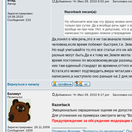
влад
Добавлено: Чт Июл 29, 2010 6:02 pm
Заголовок соо
Автор
Razorback писал(а):
Зарегистрирован:
19.06.2010
Сообщения: 224
Ну объясните мне как эту фразу можно инте
только про сутки. Да и вообще речь идет о
вообще ни при чем. Нет, я допускаю, что в 
написано-то заведомо ложное утверждение. 
Да,понял о чём речь,это я не так вначале поня
человека,если время побежит быстрее,т.е. Зе
Но ещё учитывайте то,что все статьи это не 
разные могут быть.Да и к тому же,Земля могла
время постоянно по московскому,везде разница
них там единный стандарт во времени,оттого и
Кстати,кто может подтвердить,вчера читал,ка
написанно,а наступило оно раньше на 2 дня,ч
Вернуться к началу
Баламут
Добавлено: Чт Июл 29, 2010 6:17 pm
Заголовок соо
Политолог
Razorback
Эмоционально окрашенные оценки не допустим
Для уточнения на примерах смотрите ветку "В
Предупреждение за обсуждение модерации 
_________________
Зарегистрирован: 29.11.2009
Сообщения: 1929
Правила Форума
,
"Вопросы по модерации"
,
Пр