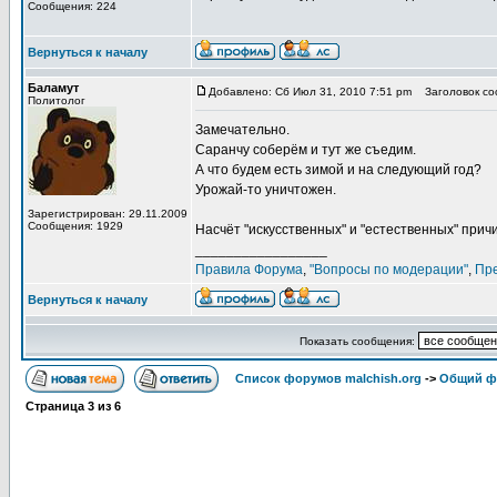
Сообщения: 224
Вернуться к началу
Баламут
Добавлено: Сб Июл 31, 2010 7:51 pm
Заголовок соо
Политолог
Замечательно.
Саранчу соберём и тут же съедим.
А что будем есть зимой и на следующий год?
Урожай-то уничтожен.
Зарегистрирован: 29.11.2009
Сообщения: 1929
Насчёт "искусственных" и "естественных" прич
_________________
Правила Форума
,
"Вопросы по модерации"
,
Пр
Вернуться к началу
Показать сообщения:
Список форумов malchish.org
->
Общий ф
Страница
3
из
6