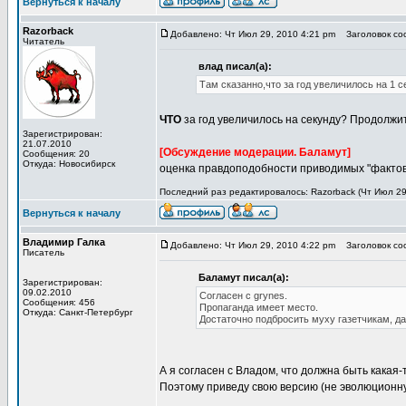
Вернуться к началу
Razorback
Добавлено: Чт Июл 29, 2010 4:21 pm
Заголовок соо
Читатель
влад писал(а):
Там сказанно,что за год увеличилось на 1 се
ЧТО
за год увеличилось на секунду? Продолжит
Зарегистрирован:
21.07.2010
[Обсуждение модерации. Баламут]
Сообщения: 20
Откуда: Новосибирск
оценка правдоподобности приводимых "фактов" 
Последний раз редактировалось: Razorback (Чт Июл 29,
Вернуться к началу
Владимир Галка
Добавлено: Чт Июл 29, 2010 4:22 pm
Заголовок соо
Писатель
Баламут писал(а):
Зарегистрирован:
09.02.2010
Согласен с grynes.
Сообщения: 456
Пропаганда имеет место.
Откуда: Санкт-Петербург
Достаточно подбросить муху газетчикам, д
А я согласен с Владом, что должна быть какая-
Поэтому приведу свою версию (не эволюционну