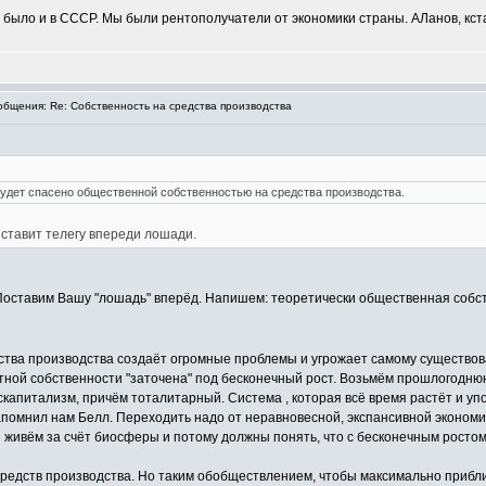
 было и в СССР. Мы были рентополучатели от экономики страны. АЛанов, кста
бщения: Re: Собственность на средства производства
удет спасено общественной собственностью на средства производства.
 ставит телегу впереди лошади.
. Поставим Вашу "лошадь" вперёд. Напишем: теоретически общественная собс
дства производства создаёт огромные проблемы и угрожает самому существова
астной собственности "заточена" под бесконечный рост. Возьмём прошлогодн
скапитализм, причём тоталитарный. Система , которая всё время растёт и уп
напомнил нам Белл. Переходить надо от неравновесной, экспансивной экономи
ы живём за счёт биосферы и потому должны понять, что с бесконечным росто
дств производства. Но таким обобществлением, чтобы максимально приблиз