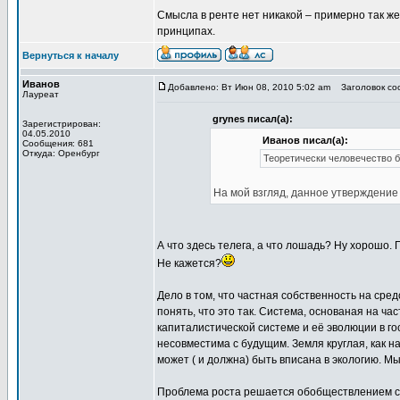
Смысла в ренте нет никакой – примерно так же
принципах.
Вернуться к началу
Иванов
Добавлено: Вт Июн 08, 2010 5:02 am
Заголовок соо
Лауреат
grynes писал(а):
Зарегистрирован:
04.05.2010
Иванов писал(а):
Сообщения: 681
Откуда: Оренбург
Теоретически человечество б
На мой взгляд, данное утверждение
А что здесь телега, а что лошадь? Ну хорошо
Не кажется?
Дело в том, что частная собственность на сре
понять, что это так. Система, основаная на ч
капиталистической системе и её эволюции в го
несовместима с будущим. Земля круглая, как 
может ( и должна) быть вписана в экологию. М
Проблема роста решается обобществлением сре