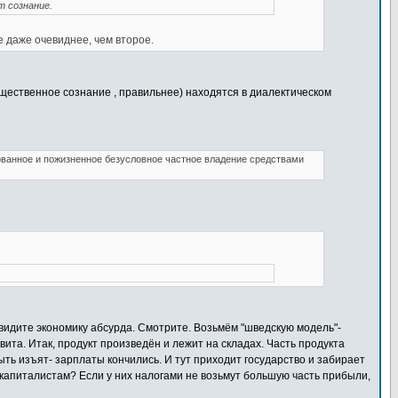
т сознание.
 даже очевиднее, чем второе.
щественное сознание , правильнее) находятся в диалектическом
ованное и пожизненное безусловное частное владение средствами
видите экономику абсурда. Смотрите. Возьмём "шведскую модель"-
ита. Итак, продукт произведён и лежит на складах. Часть продукта
ть изъят- зарплаты кончились. И тут приходит государство и забирает
 капиталистам? Если у них налогами не возьмут большую часть прибыли,