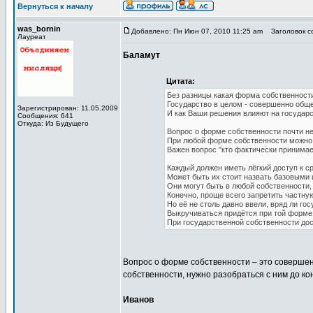
Вернуться к началу
was_bornin
Добавлено: Пн Июн 07, 2010 11:25 am
Заголовок со
Лауреат
Баламут
Цитата:
Без разницы какая форма собственност
Государство в целом - совершенно общ
Зарегистрирован: 11.05.2009
И как Ваши решения влияют на государ
Сообщения: 641
Откуда: Из Будущего
Вопрос о форме собственности почти н
При любой форме собственности можно 
Важен вопрос "кто фактически принимае
Каждый должен иметь лёгкий доступ к с
Может быть их стоит назвать базовыми и
Они могут быть в любой собственности,
Конечно, проще всего запретить частну
Но её не столь давно ввели, вряд ли гос
Выкручиваться придётся при той форме,
При государственной собственности дос
Вопрос о форме собственности – это совершен
собственности, нужно разобраться с ним до ко
Иванов