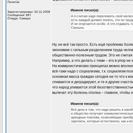
Политик
Иванов писал(а):
Зарегистрирован: 02.11.2008
Сообщения: 997
А я считаю надо переломить своё мелко
Откуда: Самара
есть каждый должен понять, что он труд
И не огорчается особо. А что отдавать
Смешно.
Ну, не всё так просто. Есть ещё проблема Хоз
экономике с сильным разделением труда челове
общественно-полезным трудом. Это не считая о
Например, а что делать с теми – кто в упор не
На коммунистических принципах можно вполне 
всё-таки надо с социализма, т.к. социализм п
основная масса граждан сегодня ни то что к к
спиваются и деградируют, и те и другие счастл
что народ упивается этой безответственностью
вылечат эту болезнь сполна – главное, чтобы 
Иванов писал(а):
Всё дело в том, что надо решить в как
и общество получает коммунистическую
арендные платежи, позволяющие приобре
зарплаты, которые естественно, как и в