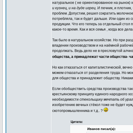
натуральное ( не ориентированное на рынок) 
и кузнец, и на дуде игрец
. И печник, и плотник
проблем. Допустим, решил сократить молочное 
потребляла, так и будет дальше. Или один из
продукции. Что его теперь за отдельный стол 
какое-то время. Как и вся семья , когда все д
Так было в натуральном хозяйстве. Но при ра
владении производством и на наёмной рабочей
продолжать. Ведь дело не в пресловутой алчн
общества, а принадлежат части общества- ч
Но как отказаться от капиталистической, веч
можем отказаться от разделения труда. Но мо
для общества и принадлежит обществу. Никаки
Если обобществить средства производства так,
крестьянскому принципу единого народного хоз
необходимости
стекольщику мечтать об урага
изобретению вечных стёкол тоже не будет нужд
скотопромышленника и т.д.. ?
Цитата:
Иванов писал(а):