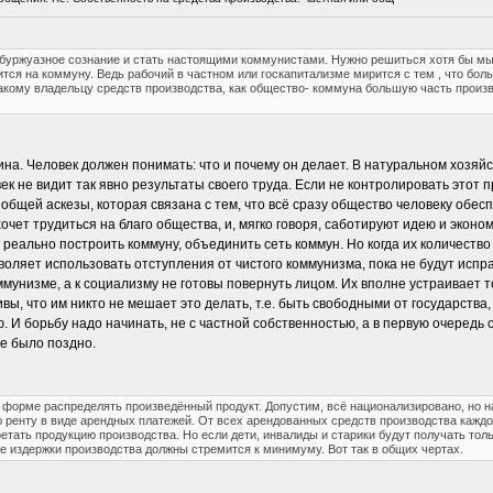
буржуазное сознание и стать настоящими коммунистами. Нужно решиться хотя бы мыс
ится на коммуну. Ведь рабочий в частном или госкапитализме мирится с тем , что бо
 такому владельцу средств производства, как общество- коммуна большую часть произ
яина. Человек должен понимать: что и почему он делает. В натуральном хозяй
к не видит так явно результаты своего труда. Если не контролировать этот 
бщей аскезы, которая связана с тем, что всё сразу общество человеку обесп
 хочет трудиться на благо общества, и, мягко говоря, саботируют идею и эконо
реально построить коммуну, объединить сеть коммун. Но когда их количество
озволяет использовать отступления от чистого коммунизма, пока не будут ис
оммунизме, а к социализму не готовы повернуть лицом. Их вполне устраивает т
ивы, что им никто не мешает это делать, т.е. быть свободными от государства,
. И борьбу надо начинать, не с частной собственностью, а в первую очеред
не было поздно.
ой форме распределять произведённый продукт. Допустим, всё национализировано, н
 ренту в виде арендных платежей. От всех арендованных средств производства кажд
тать продукцию производства. Но если дети, инвалиды и старики будут получать толь
се издержки производства должны стремится к минимуму. Вот так в общих чертах.