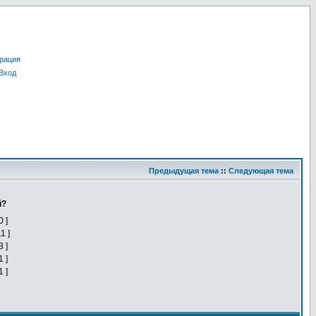
рация
Вход
Предыдущая тема
::
Следующая тема
й?
0 ]
11 ]
3 ]
1 ]
1 ]