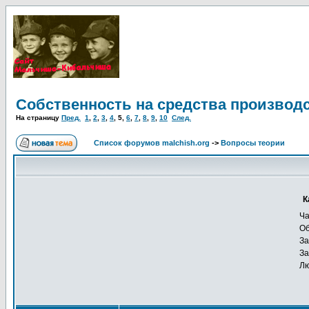
Собственность на средства производс
На страницу
Пред.
1
,
2
,
3
,
4
,
5
,
6
,
7
,
8
,
9
,
10
След.
Список форумов malchish.org
->
Вопросы теории
К
Ча
О
За
За
Лю