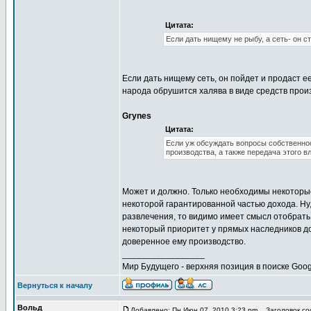
Цитата:
Если дать нищему не рыбу, а сеть- он 
Если дать нищему сеть, он пойдет и продаст е
народа обрушится халява в виде средств произ
Grynes
Цитата:
Если уж обсуждать вопросы собственнос
производства, а также передача этого в
Может и должно. Только необходимы некоторы
некоторой гарантированной частью дохода. Ну,
развлечения, то видимо имеет смысл отобрать
некоторый приоритет у прямых наследников до
доверенное ему производство.
_________________
Мир Будущего - верхняя позиция в поиске Goog
Вернуться к началу
Вольд
Добавлено: Пн Июн 07, 2010 3:23 pm
Заголовок соо