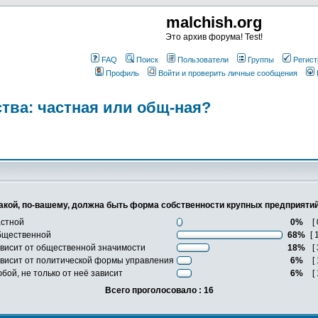
malchish.org
Это архив форума! Test!
FAQ
Поиск
Пользователи
Группы
Регист
Профиль
Войти и проверить личные сообщения
тва: частная или общ-ная?
акой, по-вашему, должна быть форма собственности крупных предприяти
стной
0%
[ 
бщественной
68%
[ 
висит от общественной значимости
18%
[ 
висит от политической формы управления
6%
[ 
бой, не только от неё зависит
6%
[ 
Всего проголосовало : 16