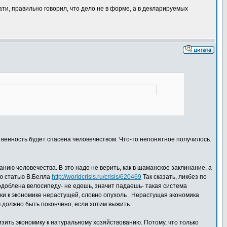
ти, правильно говорил, что дело не в форме, а в декларируемых
твенность будет спасена человечеством. Что-то непонятное получилось.
нию человечества. В это надо не верить, как в шаманское заклинание, а
юю статью В.Белла
http://worldcrisis.ru/crisis/620469
Так сказать, ликбез по
одоблена велосипеду- не едешь, значит падаешь- такая система
ки к экономике нерастущей, словно опухоль . Нерастущая экономика
м должно быть покончено, если хотим выжить.
ить экономику к натуральному хозяйствованию. Потому, что только