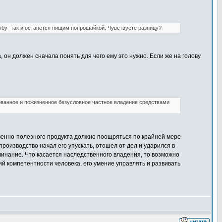
ыбу- так и останется нищим попрошайкой. Чувствуете разницу?
 он должен сначала понять для чего ему это нужно. Если же на голову
ованное и пожизненное безусловное частное владение средствами
венно-полезного продукта должно поощряться по крайней мере
роизводство начал его упускать, отошел от дел и ударился в
чинание. Что касается наследственного владения, то возможно
 компетентности человека, его умение управлять и развивать