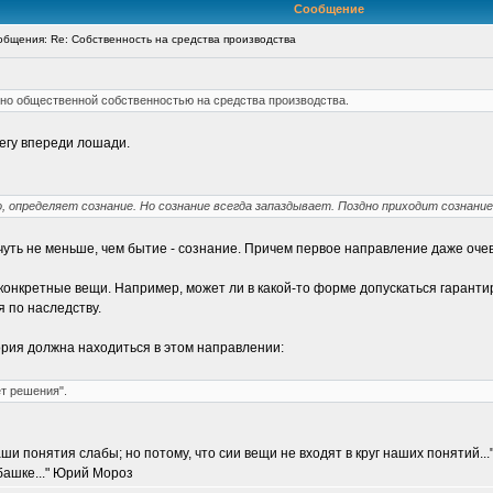
Сообщение
бщения: Re: Собственность на средства производства
но общественной собственностью на средства производства.
легу впереди лошади.
, определяет сознание. Но сознание всегда запаздывает. Поздно приходит сознание
чуть не меньше, чем бытие - сознание. Причем первое направление даже очев
 конкретные вещи. Например, может ли в какой-то форме допускаться гаран
я по наследству.
ория должна находиться в этом направлении:
т решения".
и понятия слабы; но потому, что сии вещи не входят в круг наших понятий...
 башке..." Юрий Мороз