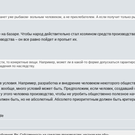
станет уже рыбаком- вольным человеком, а не прихлебателем. А если получит только р
е на базаре. Чтобы народ действительно стал хозяином средств производства,
водства – он все равно пойдет и пропьет их.
ти, то конкретные вещи. Например, может ли в какой-то форме допускаться гарантир
ладения по наследству.
е условия. Например, разработка и внедрение человеком некоторого общест
 вообще, много условий может быть. Предположим, если человек, создавший п
 у этого человека производство, чтобы не угробить общественно полезное на
лжен быть, но не абсолютный. Абсолюто приоритетным должен быть критерий
le
бщения: Re: Собственность на средства производства: частная или общ-