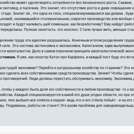
хозяйство может удолетворять потребности без бесконечного роста. Скажем ,
, и скотовод, и пасечник. Это значит, что отсутствие роста и даже сокращение
стадо. Значит ли , что одна из снох, специализировавшаяся как доярка , буд
 сыновей, занимавшийся столярничаньем, сократил производство или вообще с
посадят и будут наливать щей поменьше, как безработному? Ему найдут работу
ела переделаны. Полная занятость- это нонсенс. Стали лучше жить, меньше ста
зделении труда эта идиллия разрушилась. Конечным итогом разделения труда
 силе. Эта система экстенсивна и экспансивна. Капитализм, едва вылупивши
ости капиталистов. Дело в самом порочном принципе капиталистической экон
астникам.
Я уже, как сенатор Катон про Карфаген, в каждый пост буду это вст
но растущей экономики? Перейти к натуральному хозяйству по старинке? Это 
жно сделать всех собственниками средств производства. Зачем? Чтобы сдела
х противоречий. Люди должны перестать обслуживать экономику. Экономика
 чтобы у каждого была доля его собственности в любом производстве- то у к
яйства. Каждый специализируется в какой его душе угодно области, но при э
не, что выбьет все стёкла в округе
- ведь это и его стёкла побьёт - и на ег
ы. Подумаешь, работы не станет! Это разве проблема для заводовладельца, к