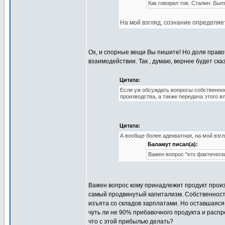
Как говорил тов. Сталин:
Быти
На мой взгляд, сознание определяе
Ох, и спорные вещи Вы пишите! Но доля право
взаимодействии. Так , думаю, вернее будет ска
Цитата:
Если уж обсуждать вопросы собственнос
производства, а также передача этого в
Цитата:
А вообще более адекватная, на мой взгл
Баламут писал(а):
Важен вопрос "кто фактическ
Важен вопрос кому принадлежит продукт произ
самый продвинутый капитализм. Собственность 
изъята со складов зарплатами. Но оставшаяся-
чуть ли не 90% прибавочного продукта и распр
что с этой прибылью делать?