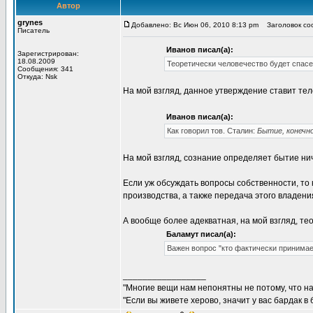
Автор
grynes
Добавлено: Вс Июн 06, 2010 8:13 pm
Заголовок соо
Писатель
Иванов писал(а):
Зарегистрирован:
18.08.2009
Теоретически человечество будет спасе
Сообщения: 341
Откуда: Nsk
На мой взгляд, данное утверждение ставит те
Иванов писал(а):
Как говорил тов. Сталин:
Бытие, конечно
На мой взгляд, сознание определяет бытие ни
Если уж обсуждать вопросы собственности, то
производства, а также передача этого владени
А вообще более адекватная, на мой взгляд, те
Баламут писал(а):
Важен вопрос "кто фактически принимае
_________________
"Многие вещи нам непонятны не потому, что наш
"Если вы живете херово, значит у вас бардак в