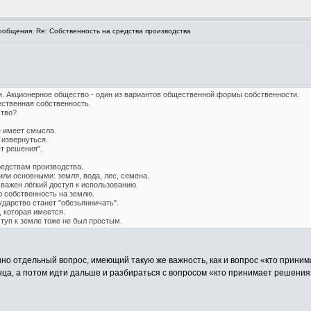
общения: Re: Собственность на средства производства
и. Акционерное общество - один из вариантов общественной формы собственности.
ественная собственность.
ство?
е имеет смысла.
извернуться.
т решения".
редствам производства.
ли основными: земля, вода, лес, семена.
 важен лёгкий доступ к использованию.
ю собственность на землю.
ударство станет "обезьянничать".
 которая имеется.
туп к земле тоже не был простым.
но отдельный вопрос, имеющий такую же важность, как и вопрос «кто приним
нца, а потом идти дальше и разбираться с вопросом «кто принимает решения