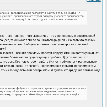
ленно , теоретически на безвозмездный труд ради общества. То
льшую часть произведённого отдаёт владельцу средств производства.
ведённого невмоготу? Частнику отдаём, а обществу не можем?
стве – всё понятно – что вырастишь – то и полопаешь. В современной
процесс, то он может смело заниматься фифнёй и считать это важным
ечить не сможет. В общем, возникает масса не простых деталей.
мику?
 вырастет – все эти проблемы полезут наружу. Именно поэтому начинать
правлены большинство существующих проблем. Другой вопрос, что
о, что есть. Кто пошустрее – ушёл в бизнес, пофигисты и малахольные
 от обязанностей, от совести. Проблема не в корысти, проблема в том,
ь с этим свободолюбивым похеризмом. Я думаю, что грядущие тёмные года
о национальные фабрики и фермы арендуются трудовыми коллективами
ому члену общества , включая новорожденных, начисляются
ко ренту, то трудоспособные будут кроме ренты получать ещё и