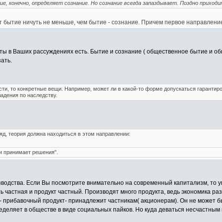
е, конечно, определяет сознание. Но сознание всегда запаздывает. Поздно приходи
т бытие ничуть не меньше, чем бытие - сознание. Причем первое направление
ты в Ваших рассуждениях есть. Бытие и сознание ( общественное бытие и об
зать.
ти, то конкретные вещи. Например, может ли в какой-то форме допускаться гарантир
ладения по наследству.
яд, теория должна находиться в этом направлении:
и принимает решения".
водства. Если Вы посмотрите внимательно на современный капитализм, то у
частная и продукт частный. Производят много продукта, ведь экономика разв
 прибавочный продукт- принадлежит частникам( акционерам). Он не может бы
еделяет в обществе в виде социальных пайков. Но куда деваться несчастным