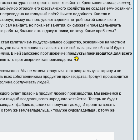
 таково натуральное крестьянское хозяйство. Крестьянин
и жнец, и швец,
 какой-либо отрасли его крестьянского хозяйства не создаёт ему- хозяину -
ет переведена на голодный паёк? Ничего подобного. Как ела и
вернул, ввиду полного удолетворения потребностей семьи в его
 ( сам найдёт), но пока нет занятия, он сможет и побездельничать
ло работы, больше стало досуга- живи, не хочу. Какие проблемы?
 стал капитализм- индустриальное общество, основанное на частном
сь, уже начал колониальные захваты и войны за рынки сбыта.И будет
омики. В ней заложено противоречие:
продукты производятся для всего
авлять- о противоречии каппроизводства.
невозможно. Мы не можем вернуться в патриархальную старину и не
ть всех собственниками продуктов производства.Продукт производится
 должна обслуживать людей.
аждого будет право на продукт любого производства. Мы вернёмся к
том каждый владелец всего народного хозяйства. Теперь не будет
о заводах , фабриках, с коих он получает доход. И препятствовать
 тому же землевладельца, к тому же судовладельца , к тому же