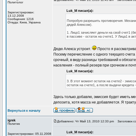
Политолог
Luk_M писал(а):
Зарегистрирован:
13.12.2008
Сообщения: 1216
Попробую разрешить противоречия. Механизм
Откуда: Киев, Украина
дядей Алексом).
1. Лицо1 зачисляет деньги на свой счет1 (б
в пассиве - остаток на счете1. У Лица1 в ак
Дядю Алекса устроит.
Просто я рассматрива
Посему перечисление с одного текущего счета 
срочный, в виду разницы требований к обязат
населения - полный резерв при срочном и поч
Luk_M писал(а):
3. В этот момент остаток на счете2 - эмисс
остаток на счете1, а после выдачи кредита -
Здесь только добавлю, эмиссия будет иметь ме
депозита, хотя масса не добавляется. Я тракту
Вернуться к началу
igrek
Добавлено: Чт Май 13, 2010 12:33 pm
Заголовок соо
Политик
Luk_M писал(а):
Зарегистрирован: 05.11.2008