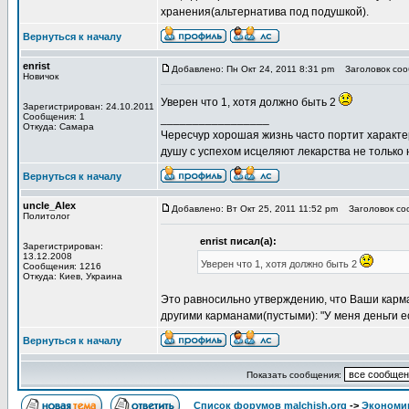
хранения(альтернатива под подушкой).
Вернуться к началу
enrist
Добавлено: Пн Окт 24, 2011 8:31 pm
Заголовок сооб
Новичок
Уверен что 1, хотя должно быть 2
Зарегистрирован: 24.10.2011
Сообщения: 1
_________________
Откуда: Самара
Чересчур хорошая жизнь часто портит характер, 
душу с успехом исцеляют лекарства не только 
Вернуться к началу
uncle_Alex
Добавлено: Вт Окт 25, 2011 11:52 pm
Заголовок соо
Политолог
enrist писал(а):
Зарегистрирован:
13.12.2008
Уверен что 1, хотя должно быть 2
Сообщения: 1216
Откуда: Киев, Украина
Это равносильно утверждению, что Ваши карма
другими карманами(пустыми): "У меня деньги ест
Вернуться к началу
Показать сообщения:
Список форумов malchish.org
->
Экономи