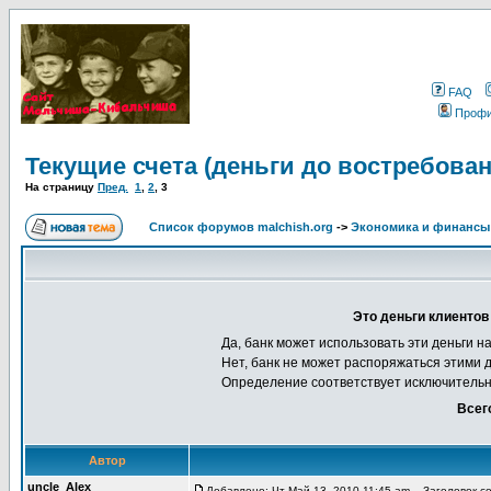
FAQ
Проф
Текущие счета (деньги до востребован
На страницу
Пред.
1
,
2
,
3
Список форумов malchish.org
->
Экономика и финансы
Это деньги клиентов
Да, банк может использовать эти деньги н
Нет, банк не может распоряжаться этими 
Определение соответствует исключительн
Всег
Автор
uncle_Alex
Добавлено: Чт Май 13, 2010 11:45 am
Заголовок соо