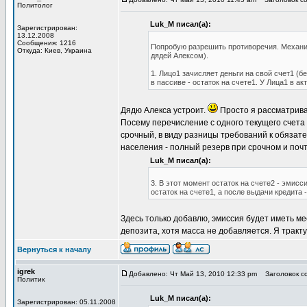
Политолог
Luk_M писал(а):
Зарегистрирован:
13.12.2008
Сообщения: 1216
Попробую разрешить противоречия. Механизм
Откуда: Киев, Украина
дядей Алексом).
1. Лицо1 зачисляет деньги на свой счет1 (б
в пассиве - остаток на счете1. У Лица1 в ак
Дядю Алекса устроит.
Просто я рассматрива
Посему перечисление с одного текущего счета 
срочный, в виду разницы требований к обязат
населения - полный резерв при срочном и поч
Luk_M писал(а):
3. В этот момент остаток на счете2 - эмисс
остаток на счете1, а после выдачи кредита -
Здесь только добавлю, эмиссия будет иметь ме
депозита, хотя масса не добавляется. Я тракту
Вернуться к началу
igrek
Добавлено: Чт Май 13, 2010 12:33 pm
Заголовок соо
Политик
Luk_M писал(а):
Зарегистрирован: 05.11.2008