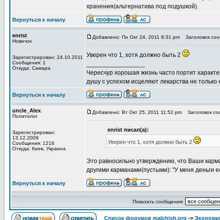
хранения(альтернатива под подушкой).
Вернуться к началу
enrist
Добавлено: Пн Окт 24, 2011 8:31 pm
Заголовок сооб
Новичок
Уверен что 1, хотя должно быть 2
Зарегистрирован: 24.10.2011
Сообщения: 1
_________________
Откуда: Самара
Чересчур хорошая жизнь часто портит характер, 
душу с успехом исцеляют лекарства не только 
Вернуться к началу
uncle_Alex
Добавлено: Вт Окт 25, 2011 11:52 pm
Заголовок соо
Политолог
enrist писал(а):
Зарегистрирован:
13.12.2008
Уверен что 1, хотя должно быть 2
Сообщения: 1216
Откуда: Киев, Украина
Это равносильно утверждению, что Ваши карма
другими карманами(пустыми): "У меня деньги ест
Вернуться к началу
Показать сообщения:
Список форумов malchish.org
->
Экономи