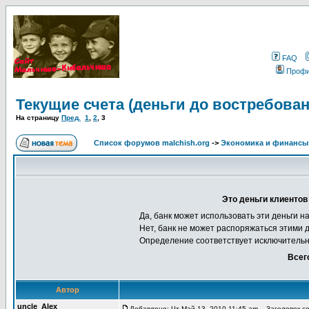
FAQ
Проф
Текущие счета (деньги до востребован
На страницу
Пред.
1
,
2
,
3
Список форумов malchish.org
->
Экономика и финансы
Это деньги клиентов
Да, банк может использовать эти деньги н
Нет, банк не может распоряжаться этими 
Определение соответствует исключительн
Всег
Автор
uncle_Alex
Добавлено: Чт Май 13, 2010 11:45 am
Заголовок соо