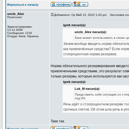
Вернуться к началу
uncle_Alex
Добавлено: Ср Май 12, 2010 1:43 pm
Заголовок соо
Политолог
igrek писал(а):
Зарегистрирован:
13.12.2008
uncle_Alex писал(а):
Сообщения: 1216
Откуда: Киев, Украина
Банк может использовать в своих це
Зачем вообще вводить норму обязатель
как привлечённые средства? Если нор
стопроцентная норма резервов.
Норма обязательного резервирования вводится
привлеченными средствами, это результат сов
только резервы, которые используются как ча
igrek писал(а):
Luk_M писал(а):
Представить себе ситуацию со стоп
под 0%.
Речь идёт о стопроцентном резерве тол
срочных счетов. Об этом шла речь в у
Таки так.