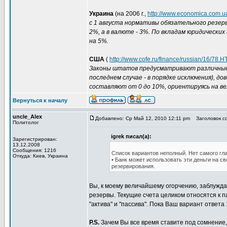
Украина
(на 2006 г.,
http://www.economica.com.ua
с 1 августа нормативы обязательного резерв
2%, а в валюте - 3%. По вкладам юридических
на 5%.
США
(
http://www.cofe.ru/finance/russian/16/78.
Законы штатов предусматривают различные н
последнем случае - в порядке исключения), 
составляют от 0 до 10%, ориентируясь на ве
Вернуться к началу
uncle_Alex
Добавлено: Ср Май 12, 2010 12:11 pm
Заголовок соо
Политолог
igrek писал(а):
Зарегистрирован:
13.12.2008
Сообщения: 1216
Список вариантов неполный. Нет самого гла
Откуда: Киев, Украина
• Банк может использовать эти деньги на с
резервирования.
Вы, к моему величайшему огорчению, заблуждае
резервы. Текущие счета целиком относятся к 
"актива" и "пассива". Пока Ваш вариант ответа
P.S.
Зачем Вы все время ставите под сомнение,