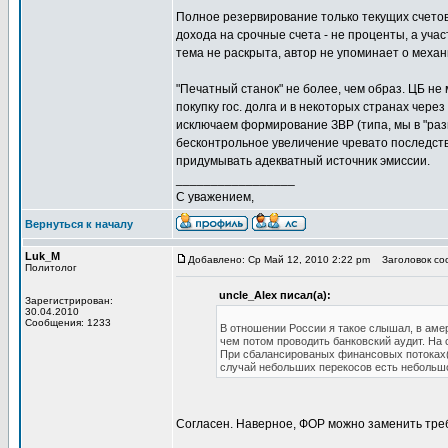
Полное резервирование только текущих счетов
дохода на срочные счета - не проценты, а уча
тема не раскрыта, автор не упоминает о меха
"Печатный станок" не более, чем образ. ЦБ не
покупку гос. долга и в некоторых странах чер
исключаем формирование ЗВР (типа, мы в "разви
бесконтрольное увеличение чревато последств
придумывать адекватный источник эмиссии.
_________________
С уважением,
Вернуться к началу
Luk_M
Добавлено: Ср Май 12, 2010 2:22 pm
Заголовок соо
Политолог
uncle_Alex писал(а):
Зарегистрирован:
30.04.2010
Сообщения: 1233
В отношении России я такое слышал, в амер
чем потом проводить банковский аудит. На 
При сбалансированых финансовых потоках(с
случай небольших перекосов есть небольшо
Согласен. Наверное, ФОР можно заменить треб
_________________