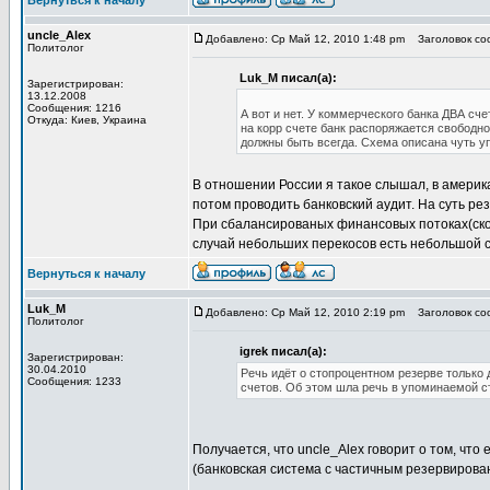
Вернуться к началу
uncle_Alex
Добавлено: Ср Май 12, 2010 1:48 pm
Заголовок соо
Политолог
Luk_M писал(а):
Зарегистрирован:
13.12.2008
Сообщения: 1216
А вот и нет. У коммерческого банка ДВА сче
Откуда: Киев, Украина
на корр счете банк распоряжается свободно,
должны быть всегда. Схема описана чуть у
В отношении России я такое слышал, в америка
потом проводить банковский аудит. На суть ре
При сбалансированых финансовых потоках(скол
случай небольших перекосов есть небольшой с
Вернуться к началу
Luk_M
Добавлено: Ср Май 12, 2010 2:19 pm
Заголовок соо
Политолог
igrek писал(а):
Зарегистрирован:
30.04.2010
Речь идёт о стопроцентном резерве только 
Сообщения: 1233
счетов. Об этом шла речь в упоминаемой 
Получается, что uncle_Alex говорит о том, что
(банковская система с частичным резервирова