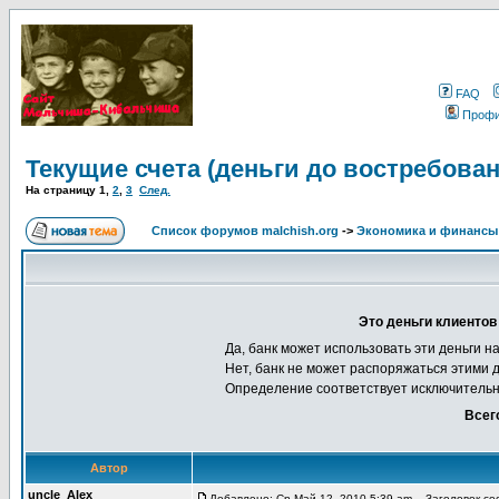
FAQ
Проф
Текущие счета (деньги до востребован
На страницу
1
,
2
,
3
След.
Список форумов malchish.org
->
Экономика и финансы
Это деньги клиентов
Да, банк может использовать эти деньги н
Нет, банк не может распоряжаться этими 
Определение соответствует исключительн
Всег
Автор
uncle_Alex
Добавлено: Ср Май 12, 2010 5:39 am
Заголовок соо