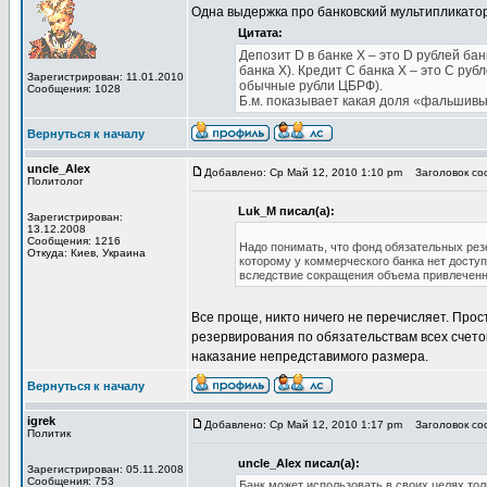
Одна выдержка про банковский мультипликатор 
Цитата:
Депозит D в банке Х – это D рублей ба
банка Х). Кредит C банка Х – это C рубл
Зарегистрирован: 11.01.2010
обычные рубли ЦБРФ).
Сообщения: 1028
Б.м. показывает какая доля «фальшивы
Вернуться к началу
uncle_Alex
Добавлено: Ср Май 12, 2010 1:10 pm
Заголовок соо
Политолог
Luk_M писал(а):
Зарегистрирован:
13.12.2008
Сообщения: 1216
Надо понимать, что фонд обязательных рез
Откуда: Киев, Украина
которому у коммерческого банка нет доступ
вследствие сокращения объема привлеченн
Все проще, никто ничего не перечисляет. Прос
резервирования по обязательствам всех счетов
наказание непредставимого размера.
Вернуться к началу
igrek
Добавлено: Ср Май 12, 2010 1:17 pm
Заголовок соо
Политик
uncle_Alex писал(а):
Зарегистрирован: 05.11.2008
Сообщения: 753
Банк может использовать в своих целях тол