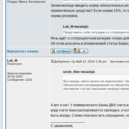
Откуда: Минск, Белоруссия
Зачем вообще вводить норму обязательных резе
привлечённые средства? Если норма 15%, то 
норма резервов.
Luk_M писал(а):
Представить себе ситуацию со стопроцентн
Речь идёт о стопроцентном резерве только для
Об этом шла речь в упоминаемой статье Бори
Вернуться к началу
Luk_M
Добавлено: Ср Май 12, 2010 1:36 pm
Заголовок соо
Политолог
uncle_Alex писал(а):
Зарегистрирован:
30.04.2010
Сообщения: 1233
Все проще, никто ничего не перечисляет. П
обязательного резервирования по обязательс
противном случае наказание непредставимо
А вот и нет. У коммерческого банка ДВА счета 
корр счете банк распоряжается свободно, и ес
быть всегда. Схема описана чуть упрощенно, н
_________________
С уважением,