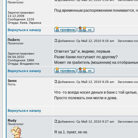
Политолог
Под временным распоряжением понимается, что 
Зарегистрирован:
13.12.2008
Сообщения: 1216
Откуда: Киев, Украина
Вернуться к началу
Пойнтс
Добавлено: Ср Май 12, 2010 9:16 am
Заголовок соо
Политолог
Ответил "да" и, видимо, первым.
Зарегистрирован:
Разве банки поступают по другому?
06.04.2010
Сообщения: 1866
Может ли грабитель (мошенник) на отобранные 
Откуда: Владивосток
Вернуться к началу
Serex
Добавлено: Ср Май 12, 2010 9:26 am
Заголовок соо
Гость
Что -то всегда носил деньги в банк с той целью
Просто полежать они могли и дома.
Вернуться к началу
Rudy
Добавлено: Ср Май 12, 2010 9:27 am
Заголовок соо
Политолог
Я за 1. пункт, хе-хе.