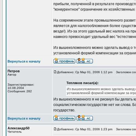
прибыли, полученной в результате производст
"конкурентное" ограничение их хозяйственных
На современном этапе промышленного развити
является для налогообложения более существе
везде!). Из-за этого удельный вес налога на 
намного превосходит удельный вес "естественн
Из вышеизложенного можно зделать вывод о то
установленной формой компенсации за ограни
Вернуться к началу
Петров
Добавлено: Ср Мар 01, 2006 1:12 pm
Заголовок соо
Автор
Тепляков писал(а):
Зарегистрирован:
10.08.2004
Из вышеизложенного можно зделать вывод о
Сообщения: 282
установленной формой компенсации за огр
Из вышеизложенного я не рискнул бы делать к
социалистическом государстве нет ни слова. Б
государство.
Вернуться к началу
Александр50
Добавлено: Ср Мар 01, 2006 1:23 pm
Заголовок соо
Читатель