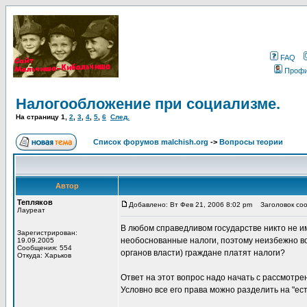
FAQ
Проф
Налогообложение при социализме.
На страницу
1
,
2
,
3
,
4
,
5
,
6
След.
Список форумов malchish.org
->
Вопросы теории
Автор
Тепляков
Добавлено: Вт Фев 21, 2006 8:02 pm
Заголовок соо
Лауреат
В любом справедливом государстве никто не и
Зарегистрирован:
необоснованные налоги, поэтому неизбежно воз
19.09.2005
Сообщения: 554
органов власти) граждане платят налоги?
Откуда: Харьков
Ответ на этот вопрос надо начать с рассмотре
Условно все его права можно разделить на "ес