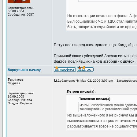
Зарегистрирован:
06.08.2004
Сообщения: 5657
На констатации печального факта. А фа
Был социализм с ЧС и ТДО, стал капита
быть, говорить о случайности не прихо
Петух поёт перед восходом солнца. Каждый ра
Причиной ваших убеждений Арслан есть соверш
фактов, повлиявших на ход истории - с другой.
Вернуться к началу
Тепляков
Добавлено: Чт Мар 02, 2006 3:07 pm
Заголовок соо
Лауреат
Петров писал(а):
Зарегистрирован:
19.09.2005
Тепляков писал(а):
Сообщения: 554
Откуда: Харьков
Из вышеизложенного можно зделать 
законодательно установленной фор
Из вышеизложенного я не рискнул бы д
вышеизложенном о социалистическом гос
рассматривается вовсе не социалистич