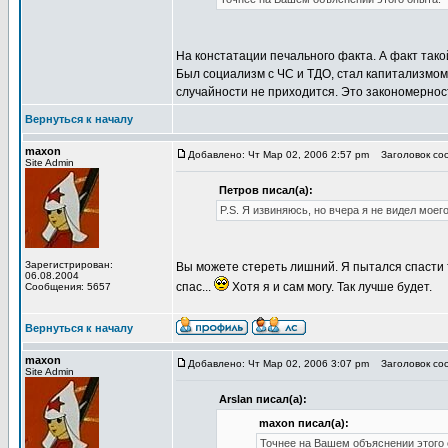
На констатации печального факта. А факт тако
Был социализм с ЧС и ТДО, стал капитализмом.
случайности не приходится. Это закономернос
Вернуться к началу
maxon
Добавлено: Чт Мар 02, 2006 2:57 pm
Заголовок соо
Site Admin
Петров писал(а):
P.S. Я извиняюсь, но вчера я не видел мое
Зарегистрирован:
Вы можете стереть лишний. Я пытался спасти т
06.08.2004
спас...
Хотя я и сам могу. Так лучше будет.
Сообщения: 5657
Вернуться к началу
maxon
Добавлено: Чт Мар 02, 2006 3:07 pm
Заголовок соо
Site Admin
Arslan писал(а):
maxon писал(а):
Точнее на Вашем объяснении этого 