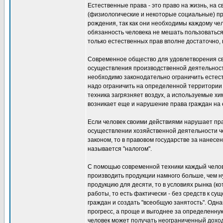
Естественные права - это право на жизнь, на с
(физиологические и некоторые социальные) пр
рождения, так как они необходимы каждому че
обязанность человека не мешать пользоватьс
только естественных прав вполне достаточно,
Современное общество для удовлетворения св
осуществления производственной деятельност
необходимо законодательно ограничить естес
надо ограничить на определенной территории 
техника загрязняет воздух, а используемые хи
возникает еще и нарушение права граждан на 
Если человек своими действиями нарушает пр
осуществлении хозяйственной деятельности че
законом, то в правовом государстве за нанес
называется "налогом".
С помощью современной техники каждый челове
производить продукции намного больше, чем н
продукцию для десяти, то в условиях рынка (к
работы, то есть фактически - без средств к с
граждан и создать "всеобщую занятость". Одна
прогресс, а проще и выгоднее за определенну
человек может получать неограниченный доход