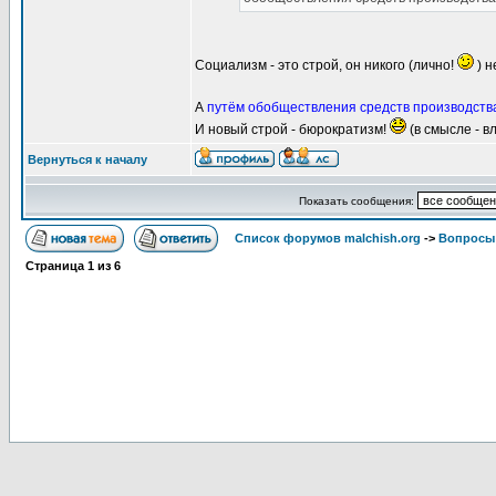
Социализм - это строй, он никого (лично!
) н
А
путём обобществления средств производств
И новый строй - бюрократизм!
(в смысле - в
Вернуться к началу
Показать сообщения:
Список форумов malchish.org
->
Вопросы
Страница
1
из
6