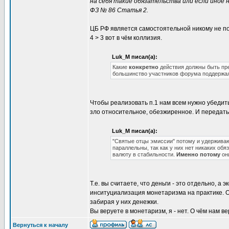
на себя такие обязательства или если иное
ФЗ № 86 Статья 2.
ЦБ РФ является самостоятельной никому не 
4 > 3 вот в чём коллизия.
Luk_M писал(а):
Какие
конкретно
действия должны быть пр
большинство участников форума поддержа
Чтобы реализовать п.1 нам всем нужно убедить
зло относительное, обезжиренное. И передать
Luk_M писал(а):
"Святые отцы эмиссии" потому и удерживают
параллельны, так как у них нет никаких об
валюту в стабильности.
Именно потому
они
Т.е. вы считаете, что деньги - это отдельно, 
инситуциализация монетаризма на практике. О
забирая у них денежки.
Вы веруете в монетаризм, я - нет. О чём нам в
Вернуться к началу