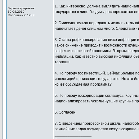
1. Как, интересно, должна выглядеть национал
Зарегистрирован:
государство в лице Госдумы распоряжается е
30.04.2010
Сообщения: 1233
2. Эмиссию нельзя передавать исполнительной
напечатает денег слишком много. Следствие -
3. Ставка рефинансирования ниже инфляции ве
Такое снижение приводит к возможности фунц
эффективности всей экономики. Вторым следс
инфляции. Как известно высокая инфляция бье
торгаши.
4. По поводу гос инвестиций. Сейчас больше 
инвестиций производит государство. Но это бо
хочет обсуждаемая программа?
5. По поводу госкорпораций соглашусь. Крупн
национализировать ускользнувшие крупные пре
6. Согласен.
7. С введением прогрессивной шкалы налогооб
важнейших задач государства вижу в сокращен
_________________