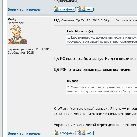
С уважением,
Вернуться к началу
Rudy
Добавлено: Ср Окт 13, 2010 6:36 pm
Заголовок сооб
Политолог
Luk_M писал(а):
1. Как, интересно, должна выглядеть нацио
государство в лице Госдумы распоряжаетс
Зарегистрирован: 11.01.2010
Сообщения: 1028
ЦБ РФ имеет особый статус. Нигде и никем не 
ЦБ РФ - это сплошная правовая коллизия.
Цитата:
2. Эмиссию нельзя передавать исполнитель
напечатает денег слишком много. Следстви
Кто? эти "святые отцы" эмиссии? Почему в пра
Остальное монетаристское-экономиКстское даж
Управление экономикой через деньги - есть ус
Вернуться к началу