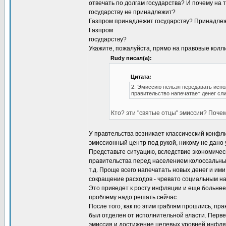
отвечать по долгам государства? И почему на 
государству не принадлежит?
Газпром принадлежит государству? Принадлежи
Газпром
государству?
Укажите, пожалуйста, прямо на правовые колли
Rudy писал(а):
Цитата:
2. Эмиссию нельзя передавать испо
правительство напечатает денег сл
Кто? эти "святые отцы" эмиссии? Почем
У правтельства возникает классический конфли
эмиссионный центр под рукой, никому не дано
Представьте ситуацию, вследствие экономичес
правительства перед населением колоссальные
т.д. Проще всего напечатать новых денег и и
сокращение расходов - чревато социальным н
Это приведет к росту инфляции и еще больнее
проблему надо решать сейчас.
После того, как по этим граблям прошлись, пр
был отделен от исполнительной власти. Перв
эмиссия и достижение целевых уровней инфляц