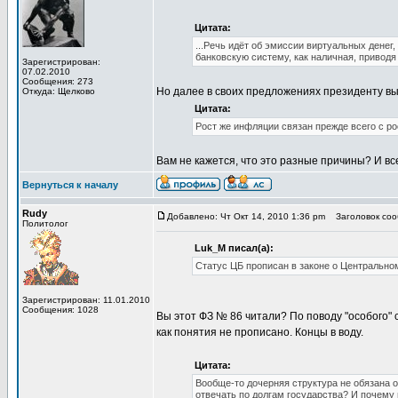
Цитата:
...Речь идёт об эмиссии виртуальных денег
банковскую систему, как наличная, приводя
Зарегистрирован:
07.02.2010
Сообщения: 273
Но далее в своих предложениях президенту в
Откуда: Щелково
Цитата:
Рост же инфляции связан прежде всего с р
Вам не кажется, что это разные причины? И вс
Вернуться к началу
Rudy
Добавлено: Чт Окт 14, 2010 1:36 pm
Заголовок сооб
Политолог
Luk_M писал(а):
Статус ЦБ прописан в законе о Центрально
Зарегистрирован: 11.01.2010
Сообщения: 1028
Вы этот ФЗ № 86 читали? По поводу "особого" 
как понятия не прописано. Концы в воду.
Цитата:
Вообще-то дочерняя структура не обязана 
отвечать по долгам государства? И почему 