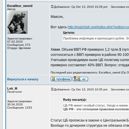
Excalibur_sword
Добавлено: Ср Окт 13, 2010 10:28 pm
Заголовок со
Автор
Максон,
Вот здесь
http://malchish.org/index.php?optio
Цитата:
Проблема инфляции и крепнущего рубля. Это
Зарегистрирован:
07.02.2010
Сообщения: 273
Откуда: Щелково
Хммм. Объем ВВП РФ примерно 1,2 трлн.$ (чут
соотноситься с ВВП примерно в районе 90-100%.
Учитывая проводимую ныне ЦБ политику currenc
примерно составляет 40% ВВП. Вопрос: откуд
Последний раз редактировалось: Excalibur_sword (Ср Ок
Вернуться к началу
Luk_M
Добавлено: Ср Окт 13, 2010 10:35 pm
Заголовок со
Политолог
Rudy писал(а):
Зарегистрирован:
30.04.2010
ЦБ РФ имеет особый статус. Нигде и никем 
Сообщения: 1233
ЦБ РФ - это сплошная правовая коллизи
Статус ЦБ прописан в законе о Центральном Б
Вообще-то дочерняя структура не обязана отв