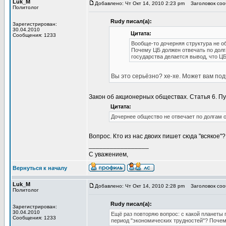
Luk_M
Добавлено: Чт Окт 14, 2010 2:23 pm
Заголовок сооб
Политолог
Rudy писал(а):
Зарегистрирован:
30.04.2010
Цитата:
Сообщения: 1233
Вообще-то дочерняя структура не о
Почему ЦБ должен отвечать по долг
государства делается вывод, что Ц
Вы это серьёзно? хе-хе. Может вам под
Закон об акционерных обществах. Статья 6. Пу
Цитата:
Дочернее общество не отвечает по долгам 
Вопрос. Кто из нас двоих пишет сюда "всякое"?
_________________
С уважением,
Вернуться к началу
Luk_M
Добавлено: Чт Окт 14, 2010 2:28 pm
Заголовок сооб
Политолог
Rudy писал(а):
Зарегистрирован:
30.04.2010
Ещё раз повторяю вопрос: с какой планеты 
Сообщения: 1233
период "экономических трудностей"? Почему