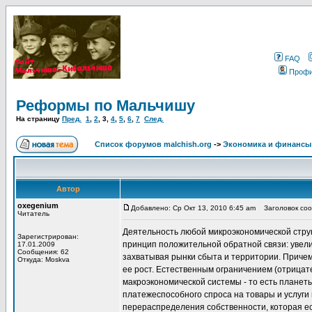
FAQ
Проф
Реформы по Мальчишу
На страницу
Пред.
1
,
2
,
3
,
4
,
5
,
6
,
7
След.
Список форумов malchish.org
->
Экономика и финансы
Автор
oxegenium
Добавлено: Ср Окт 13, 2010 6:45 am
Заголовок сооб
Читатель
Деятельность любой микроэкономической стр
Зарегистрирован:
принцип положительной обратной связи: увели
17.01.2009
Сообщения: 62
захватывая рынки сбыта и территории. Причем
Откуда: Moskva
ее рост. Естественным ограничением (отрицат
макроэкономической системы - то есть планеты
платежеспособного спроса на товары и услуги
перераспределения собственности, которая ес