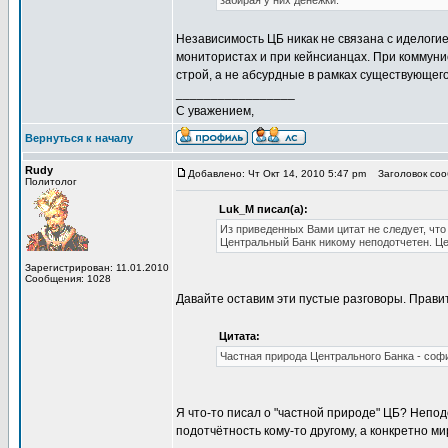
забирая у них денежки.
Независимость ЦБ никак не связана с иделог
монитористах и при кейнсианцах. При коммуни
строй, а не абсурдные в рамках существующег
_________________
С уважением,
Вернуться к началу
Rudy
Добавлено: Чт Окт 14, 2010 5:47 pm
Заголовок сооб
Политолог
Luk_M писал(а):
Из приведенных Вами цитат не следует, что
Центральный Банк никому неподотчетен. Це
Зарегистрирован: 11.01.2010
Сообщения: 1028
Давайте оставим эти пустые разговоры. Правит
Цитата:
Частная природа Центрального Банка - соф
Я что-то писал о "частной природе" ЦБ? Неподо
подотчётность кому-то другому, а конкретно м