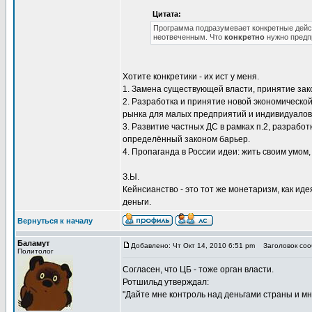
Цитата:
Программа подразумевает конкретные дейст
неотвеченным. Что
конкретно
нужно предп
Хотите конкретики - их ист у меня.
1. Замена существующей власти, принятие за
2. Разработка и принятие новой экономическо
рынка для малых предприятий и индивидуалов
3. Развитие частных ДС в рамках п.2, разраб
определённый законом барьер.
4. Пропаганда в России идеи: жить своим умом, 
З.Ы.
Кейнсианство - это тот же монетаризм, как иде
деньги.
Вернуться к началу
Баламут
Добавлено: Чт Окт 14, 2010 6:51 pm
Заголовок сооб
Политолог
Согласен, что ЦБ - тоже орган власти.
Ротшильд утверждал:
"Дайте мне контроль над деньгами страны и мн