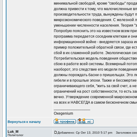
минимальной свободой, кроме "свободы" прода
должна привести к тому, что малочисленные в
производительности труда, вынуждены будут п
микроэкономического поведения. С железной л
уменьшении численности населения. Теория "з
Попробую пояснить это на известном всем прим
программа передается соседним клеткам и он
информационной войне - внедряется зараза ин
пример положительной обратной связи, где ес
сбой в их слаженной работе. Экологическая си
Потребительская модель поведения общественн
сбою в работе всей системы. Всемирный потоп
наоборот, это следствие его модели поведени
должны порождать басни о пришельцах. Это люд
гибели и в прошлые эпохи. Также и бессмертие
ограничивающего себя, "жить за свой счет, а н
ограничений на рост собственности, то есть 
вечно. Утверждение современной макроэкономи
на всех и НАВСЕГДА в самом бесконечном смыс
_________________
Oxegenium
Вернуться к началу
Luk_M
Добавлено: Ср Окт 13, 2010 5:17 pm
Заголовок сооб
Политолог