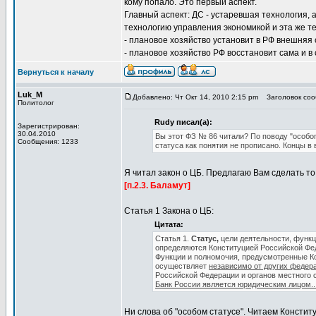
кому попало. Это первый аспект.
Главный аспект: ДС - устаревшая технология, 
технологию управления экономикой и эта же те
- плановое хозяйство установит в РФ внешняя 
- плановое хозяйство РФ восстановит сама и в 
Вернуться к началу
Luk_M
Добавлено: Чт Окт 14, 2010 2:15 pm
Заголовок сооб
Политолог
Rudy писал(а):
Зарегистрирован:
30.04.2010
Вы этот ФЗ № 86 читали? По поводу "особог
Сообщения: 1233
статуса как понятия не прописано. Концы в 
Я читал закон о ЦБ. Предлагаю Вам сделать то
[п.2.3. Баламут]
Статья 1 Закона о ЦБ:
Цитата:
Статья 1.
Статус,
цели деятельности, функ
определяются Конституцией Российской Фе
Функции и полномочия, предусмотренные К
осуществляет
независимо от других федер
Российской Федерации и органов местного 
Банк России является юридическим лицом..
Ни слова об "особом статусе". Читаем Констит