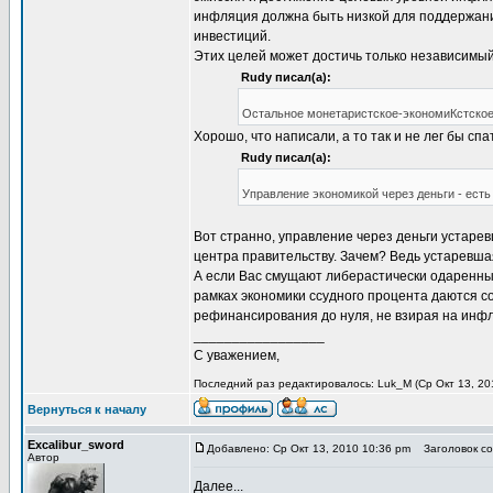
инфляция должна быть низкой для поддержан
инвестиций.
Этих целей может достичь только независимы
Rudy писал(а):
Остальное монетаристское-экономиКстское
Хорошо, что написали, а то так и не лег бы сп
Rudy писал(а):
Управление экономикой через деньги - есть
Вот странно, управление через деньги устаре
центра правительству. Зачем? Ведь устаревша
А если Вас смущают либерастически одаренные,
рамках экономики ссудного процента даются с
рефинансирования до нуля, не взирая на инф
_________________
С уважением,
Последний раз редактировалось: Luk_M (Ср Окт 13, 201
Вернуться к началу
Excalibur_sword
Добавлено: Ср Окт 13, 2010 10:36 pm
Заголовок со
Автор
Далее...