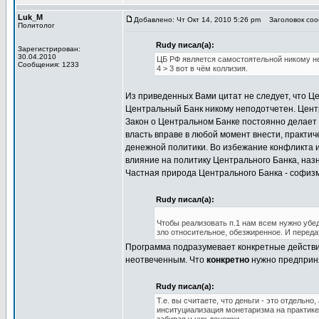
Luk_M
Добавлено: Чт Окт 14, 2010 5:26 pm
Заголовок сооб
Политолог
Rudy писал(а):
Зарегистрирован:
30.04.2010
ЦБ РФ является самостоятельной никому н
Сообщения: 1233
4 > 3 вот в чём коллизия.
Из приведенных Вами цитат не следует, что Це
Центральный Банк никому неподотчетен. Цент
Закон о Центральном Банке постоянно делает 
власть вправе в любой момент внести, практич
денежной политики. Во избежание конфликта и
влияние на политику Центрального Банка, на
Частная природа Центрального Банка - софизм
Rudy писал(а):
Чтобы реализовать п.1 нам всем нужно убед
зло относительное, обезжиренное. И переда
Программа подразумевает конкретные действия
неотвеченным. Что
конкретно
нужно предприн
Rudy писал(а):
Т.е. вы считаете, что деньги - это отдель
инситуциализация монетаризма на практике