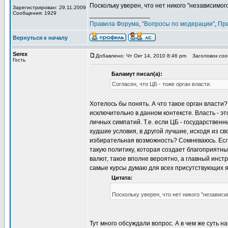
Поскольку уверен, что нет никого "независимого
Зарегистрирован: 29.11.2009
Сообщения: 1929
_________________
Правила Форума
,
"Вопросы по модерации"
,
Пр
Вернуться к началу
Serex
Добавлено: Чт Окт 14, 2010 8:46 pm
Заголовок сооб
Гость
Баламут писал(а):
Согласен, что ЦБ - тоже орган власти.
Хотелось бы понять. А что такое орган власти
исключительно в данном контексте. Власть - эт
личных симпатий. Т.е. если ЦБ - государствен
худшие условия, в другой лучшие, исходя из с
избирательная возможность? Сомневаюсь. Если 
такую политику, которая создает благоприятн
валют, такое вполне вероятно, а главный инст
самые курсы думаю для всех присутствующих яв
Цитата:
Поскольку уверен, что нет никого "независи
Тут много обсуждали вопрос. А в чем же суть 