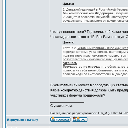
Цитата:
1. Денежной единицей в Российской Федер
банком Российской Федерации
. Введени
2. Защита и обеспечение устойчивости руб
осуществляет независимо от других органо
Что тут непонятного? Где коллизия? Какие кон
Читаем дальше закон о ЦБ. Вот Вам и статус. С
Цитата:
Статья 2.
Уставный капитал и иное имущес
порядке, которые установлены настоящим 
пользованию и распоряжению имуществом Б
обязательствами указанного имущества без
законом.
Государство не отвечает по обязательст
приняли на себя такие обязательства или
е
свои расходы за счет собственных доходов
В чем коллизия? Может в последующих статьях
Какие
конкретно
действия должны быть предп
участников форума поддержали?
_________________
С уважением,
Последний раз редактировалось: Luk_M (Чт Окт 14, 201
Вернуться к началу