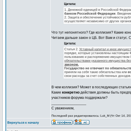
Цитата:
1. Денежной единицей в Российской Федер
банком Российской Федерации
. Введени
2. Защита и обеспечение устойчивости руб
осуществляет независимо от других органо
Что тут непонятного? Где коллизия? Какие кон
Читаем дальше закон о ЦБ. Вот Вам и статус. С
Цитата:
Статья 2.
Уставный капитал и иное имущес
порядке, которые установлены настоящим 
пользованию и распоряжению имуществом Б
обязательствами указанного имущества без
законом.
Государство не отвечает по обязательст
приняли на себя такие обязательства или
е
свои расходы за счет собственных доходов
В чем коллизия? Может в последующих статьях
Какие
конкретно
действия должны быть предп
участников форума поддержали?
_________________
С уважением,
Последний раз редактировалось: Luk_M (Чт Окт 14, 201
Вернуться к началу