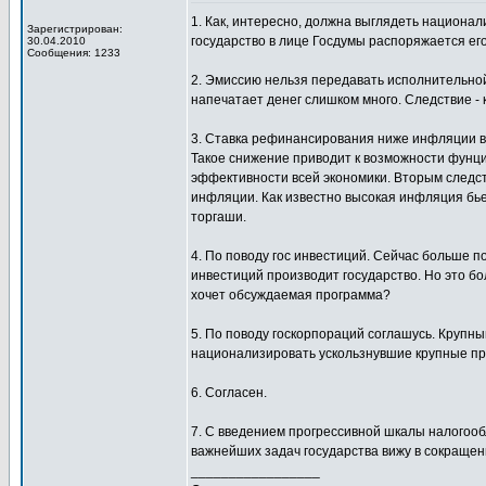
1. Как, интересно, должна выглядеть национал
Зарегистрирован:
государство в лице Госдумы распоряжается е
30.04.2010
Сообщения: 1233
2. Эмиссию нельзя передавать исполнительной
напечатает денег слишком много. Следствие -
3. Ставка рефинансирования ниже инфляции ве
Такое снижение приводит к возможности фунц
эффективности всей экономики. Вторым следс
инфляции. Как известно высокая инфляция бье
торгаши.
4. По поводу гос инвестиций. Сейчас больше 
инвестиций производит государство. Но это бо
хочет обсуждаемая программа?
5. По поводу госкорпораций соглашусь. Крупн
национализировать ускользнувшие крупные пре
6. Согласен.
7. С введением прогрессивной шкалы налогооб
важнейших задач государства вижу в сокращен
_________________