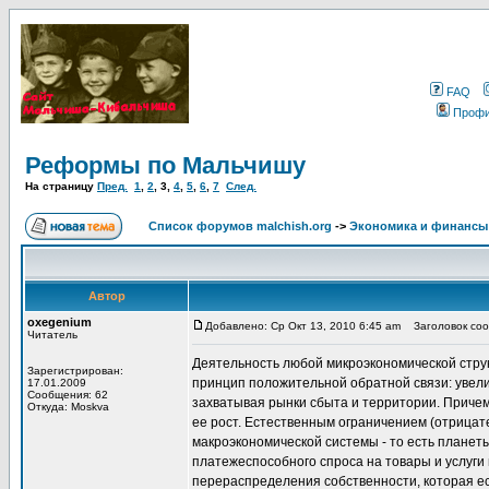
FAQ
Проф
Реформы по Мальчишу
На страницу
Пред.
1
,
2
,
3
,
4
,
5
,
6
,
7
След.
Список форумов malchish.org
->
Экономика и финансы
Автор
oxegenium
Добавлено: Ср Окт 13, 2010 6:45 am
Заголовок сооб
Читатель
Деятельность любой микроэкономической стр
Зарегистрирован:
принцип положительной обратной связи: увели
17.01.2009
Сообщения: 62
захватывая рынки сбыта и территории. Причем
Откуда: Moskva
ее рост. Естественным ограничением (отрицат
макроэкономической системы - то есть планеты
платежеспособного спроса на товары и услуги
перераспределения собственности, которая ес