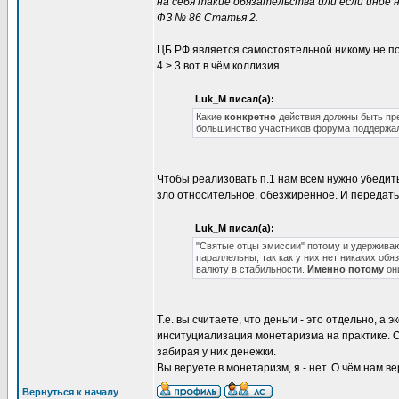
на себя такие обязательства или если иное
ФЗ № 86 Статья 2.
ЦБ РФ является самостоятельной никому не 
4 > 3 вот в чём коллизия.
Luk_M писал(а):
Какие
конкретно
действия должны быть пр
большинство участников форума поддержа
Чтобы реализовать п.1 нам всем нужно убедить
зло относительное, обезжиренное. И передать
Luk_M писал(а):
"Святые отцы эмиссии" потому и удерживают
параллельны, так как у них нет никаких об
валюту в стабильности.
Именно потому
они
Т.е. вы считаете, что деньги - это отдельно, 
инситуциализация монетаризма на практике. О
забирая у них денежки.
Вы веруете в монетаризм, я - нет. О чём нам в
Вернуться к началу