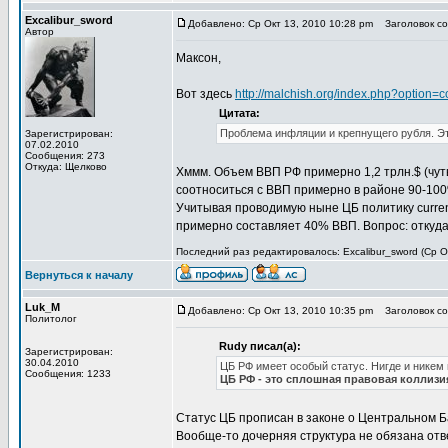
Excalibur_sword
Добавлено: Ср Окт 13, 2010 10:28 pm
Заголовок со
Автор
Максон,
Вот здесь
http://malchish.org/index.php?optio
Цитата:
Проблема инфляции и крепнущего рубля. Это
Зарегистрирован:
07.02.2010
Сообщения: 273
Откуда: Щелково
Хммм. Объем ВВП РФ примерно 1,2 трлн.$ (чут
соотноситься с ВВП примерно в районе 90-100%.
Учитывая проводимую ныне ЦБ политику currenc
примерно составляет 40% ВВП. Вопрос: откуд
Последний раз редактировалось: Excalibur_sword (Ср Ок
Вернуться к началу
Luk_M
Добавлено: Ср Окт 13, 2010 10:35 pm
Заголовок со
Политолог
Rudy писал(а):
Зарегистрирован:
30.04.2010
ЦБ РФ имеет особый статус. Нигде и никем 
Сообщения: 1233
ЦБ РФ - это сплошная правовая коллизи
Статус ЦБ прописан в законе о Центральном Б
Вообще-то дочерняя структура не обязана отв