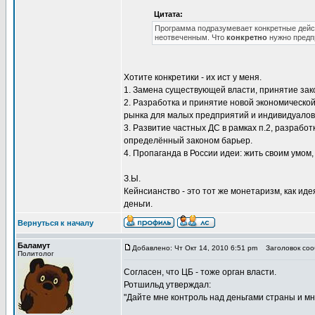
Цитата:
Программа подразумевает конкретные дейст
неотвеченным. Что
конкретно
нужно предп
Хотите конкретики - их ист у меня.
1. Замена существующей власти, принятие за
2. Разработка и принятие новой экономическо
рынка для малых предприятий и индивидуалов
3. Развитие частных ДС в рамках п.2, разраб
определённый законом барьер.
4. Пропаганда в России идеи: жить своим умом, 
З.Ы.
Кейнсианство - это тот же монетаризм, как иде
деньги.
Вернуться к началу
Баламут
Добавлено: Чт Окт 14, 2010 6:51 pm
Заголовок сооб
Политолог
Согласен, что ЦБ - тоже орган власти.
Ротшильд утверждал:
"Дайте мне контроль над деньгами страны и мн