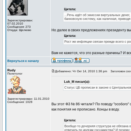
Цитата:
...Речь идёт об эмиссии виртуальных денег
банковскую систему, как наличная, приводя
Зарегистрирован:
07.02.2010
Сообщения: 273
Но далее в своих предложениях президенту в
Откуда: Щелково
Цитата:
Рост же инфляции связан прежде всего с р
Вам не кажется, что это разные причины? И вс
Вернуться к началу
Rudy
Добавлено: Чт Окт 14, 2010 1:36 pm
Заголовок сооб
Политолог
Luk_M писал(а):
Статус ЦБ прописан в законе о Центрально
Зарегистрирован: 11.01.2010
Сообщения: 1028
Вы этот ФЗ № 86 читали? По поводу "особого" 
как понятия не прописано. Концы в воду.
Цитата:
Вообще-то дочерняя структура не обязана 
отвечать по долгам государства? И почему 