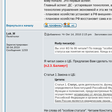
кому попало. Это первый аспект.
Главный аспект: ДС - устаревшая технология, 
технологию управления экономикой и эта же те
- плановое хозяйство установит в РФ внешняя 
- плановое хозяйство РФ восстановит сама и в 
Вернуться к началу
Luk_M
Добавлено: Чт Окт 14, 2010 2:15 pm
Заголовок сооб
Политолог
Rudy писал(а):
Зарегистрирован:
30.04.2010
Вы этот ФЗ № 86 читали? По поводу "особог
Сообщения: 1233
статуса как понятия не прописано. Концы в 
Я читал закон о ЦБ. Предлагаю Вам сделать то
[п.2.3. Баламут]
Статья 1 Закона о ЦБ:
Цитата:
Статья 1.
Статус,
цели деятельности, функ
определяются Конституцией Российской Фе
Функции и полномочия, предусмотренные К
осуществляет
независимо от других федер
Российской Федерации и органов местного 
Банк России является юридическим лицом..
Ни слова об "особом статусе". Читаем Констит