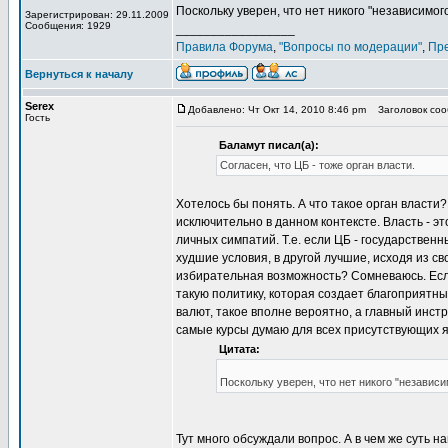
Поскольку уверен, что нет никого "независимого
Зарегистрирован: 29.11.2009
Сообщения: 1929
_________________
Правила Форума
,
"Вопросы по модерации"
,
Пр
Вернуться к началу
Serex
Добавлено: Чт Окт 14, 2010 8:46 pm
Заголовок сооб
Гость
Баламут писал(а):
Согласен, что ЦБ - тоже орган власти.
Хотелось бы понять. А что такое орган власти
исключительно в данном контексте. Власть - эт
личных симпатий. Т.е. если ЦБ - государствен
худшие условия, в другой лучшие, исходя из с
избирательная возможность? Сомневаюсь. Если 
такую политику, которая создает благоприятн
валют, такое вполне вероятно, а главный инст
самые курсы думаю для всех присутствующих яв
Цитата:
Поскольку уверен, что нет никого "независи
Тут много обсуждали вопрос. А в чем же суть 