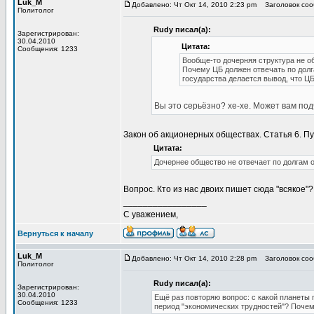
Luk_M
Добавлено: Чт Окт 14, 2010 2:23 pm
Заголовок сооб
Политолог
Rudy писал(а):
Зарегистрирован:
30.04.2010
Цитата:
Сообщения: 1233
Вообще-то дочерняя структура не о
Почему ЦБ должен отвечать по долг
государства делается вывод, что Ц
Вы это серьёзно? хе-хе. Может вам под
Закон об акционерных обществах. Статья 6. Пу
Цитата:
Дочернее общество не отвечает по долгам 
Вопрос. Кто из нас двоих пишет сюда "всякое"?
_________________
С уважением,
Вернуться к началу
Luk_M
Добавлено: Чт Окт 14, 2010 2:28 pm
Заголовок сооб
Политолог
Rudy писал(а):
Зарегистрирован:
30.04.2010
Ещё раз повторяю вопрос: с какой планеты 
Сообщения: 1233
период "экономических трудностей"? Почему