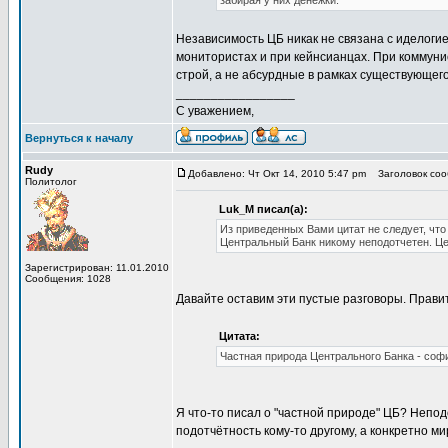
забирая у них денежки.
Независимость ЦБ никак не связана с иделог
монитористах и при кейнсианцах. При коммуни
строй, а не абсурдные в рамках существующег
_________________
С уважением,
Вернуться к началу
Rudy
Добавлено: Чт Окт 14, 2010 5:47 pm
Заголовок сооб
Политолог
Luk_M писал(а):
Из приведенных Вами цитат не следует, что
Центральный Банк никому неподотчетен. Це
Зарегистрирован: 11.01.2010
Сообщения: 1028
Давайте оставим эти пустые разговоры. Правит
Цитата:
Частная природа Центрального Банка - соф
Я что-то писал о "частной природе" ЦБ? Неподо
подотчётность кому-то другому, а конкретно м