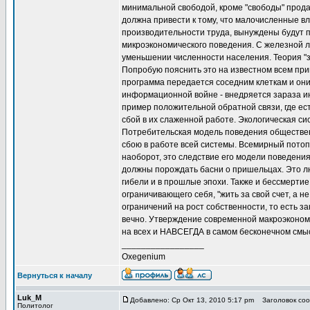
минимальной свободой, кроме "свободы" прода
должна привести к тому, что малочисленные в
производительности труда, вынуждены будут п
микроэкономического поведения. С железной л
уменьшении численности населения. Теория "з
Попробую пояснить это на известном всем прим
программа передается соседним клеткам и он
информационной войне - внедряется зараза ин
пример положительной обратной связи, где ес
сбой в их слаженной работе. Экологическая си
Потребительская модель поведения общественн
сбою в работе всей системы. Всемирный потоп
наоборот, это следствие его модели поведени
должны порождать басни о пришельцах. Это люд
гибели и в прошлые эпохи. Также и бессмертие
ограничивающего себя, "жить за свой счет, а н
ограничений на рост собственности, то есть 
вечно. Утверждение современной макроэкономи
на всех и НАВСЕГДА в самом бесконечном смыс
_________________
Oxegenium
Вернуться к началу
Luk_M
Добавлено: Ср Окт 13, 2010 5:17 pm
Заголовок сооб
Политолог