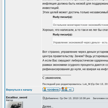
инфляция должна быть низкой для поддержан
инвестиций.
Этих целей может достичь только независимы
Rudy писал(а):
Остальное монетаристское-экономиКстское
Хорошо, что написали, а то так и не лег бы сп
Rudy писал(а):
Управление экономикой через деньги - есть
Вот странно, управление через деньги устаре
центра правительству. Зачем? Ведь устаревша
А если Вас смущают либерастически одаренные,
рамках экономики ссудного процента даются с
рефинансирования до нуля, не взирая на инф
_________________
С уважением,
Последний раз редактировалось: Luk_M (Ср Окт 13, 201
Вернуться к началу
Excalibur_sword
Добавлено: Ср Окт 13, 2010 10:36 pm
Заголовок со
Автор
Далее...