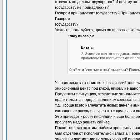
отвечать по долгам государства? И почему на 
государству не принадлежит?
Газпром принадлежит государству? Принадлежи
Газпром
государству?
Укажите, пожалуйста, прямо на правовые колли
Rudy писал(а):
Цитата:
2. Эмиссию нельзя передавать испо
правительство напечатает денег сл
Кто? эти "святые отцы" эмиссии? Почем
У правтельства возникает классический конфли
эмиссионный центр под рукой, никому не дано
Представьте ситуацию, вследствие экономичес
правительства перед населением колоссальные
т.д. Проще всего напечатать новых денег и и
сокращение расходов - чревато социальным н
Это приведет к росту инфляции и еще больнее
проблему надо решать сейчас.
После того, как по этим граблям прошлись, пр
был отделен от исполнительной власти. Перв
эмиссия и достижение целевых уровней инфляц