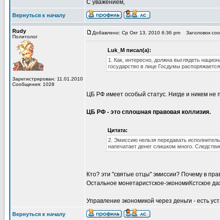
С уважением,
Вернуться к началу
Rudy
Добавлено: Ср Окт 13, 2010 6:36 pm
Заголовок сооб
Политолог
Luk_M писал(а):
1. Как, интересно, должна выглядеть нацио
государство в лице Госдумы распоряжаетс
Зарегистрирован: 11.01.2010
Сообщения: 1028
ЦБ РФ имеет особый статус. Нигде и никем не 
ЦБ РФ - это сплошная правовая коллизия.
Цитата:
2. Эмиссию нельзя передавать исполнитель
напечатает денег слишком много. Следстви
Кто? эти "святые отцы" эмиссии? Почему в пра
Остальное монетаристское-экономиКстское даж
Управление экономикой через деньги - есть ус
Вернуться к началу