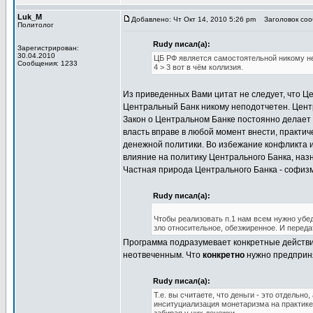
Luk_M
Добавлено: Чт Окт 14, 2010 5:26 pm
Заголовок сооб
Политолог
Rudy писал(а):
Зарегистрирован:
30.04.2010
ЦБ РФ является самостоятельной никому н
Сообщения: 1233
4 > 3 вот в чём коллизия.
Из приведенных Вами цитат не следует, что Це
Центральный Банк никому неподотчетен. Цент
Закон о Центральном Банке постоянно делает 
власть вправе в любой момент внести, практич
денежной политики. Во избежание конфликта и
влияние на политику Центрального Банка, на
Частная природа Центрального Банка - софизм
Rudy писал(а):
Чтобы реализовать п.1 нам всем нужно убед
зло относительное, обезжиренное. И переда
Программа подразумевает конкретные действия
неотвеченным. Что
конкретно
нужно предприн
Rudy писал(а):
Т.е. вы считаете, что деньги - это отдель
инситуциализация монетаризма на практике