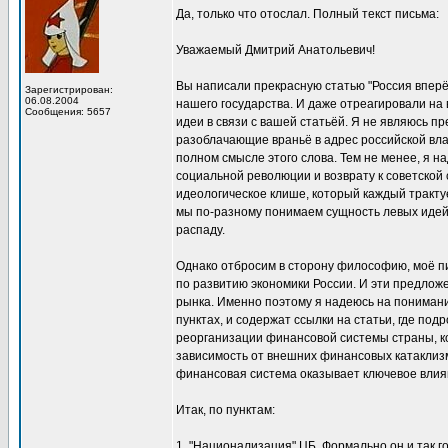
Да, только что отослал. Полный текст письма:
Уважаемый Дмитрий Анатольевич!
Вы написали прекрасную статью "Россия вперё
Зарегистрирован:
06.08.2004
нашего государства. И даже отреагировали на
Сообщения: 5657
идеи в связи с вашей статьёй. Я не являюсь пр
разоблачающие враньё в адрес российской влас
полном смысле этого слова. Тем не менее, я на
социальной революции и возврату к советской с
идеологическое клише, который каждый тракту
мы по-разному понимаем сущность левых идей 
распаду.
Однако отбросим в сторону философию, моё п
по развитию экономики России. И эти предложе
рынка. Именно поэтому я надеюсь на понимани
пунктах, и содержат ссылки на статьи, где п
реорганизации финансовой системы страны, к
зависимость от внешних финансовых катаклизм
финансовая система оказывает ключевое влиян
Итак, по пунктам:
1. "Национализация" ЦБ. Формально он и так г