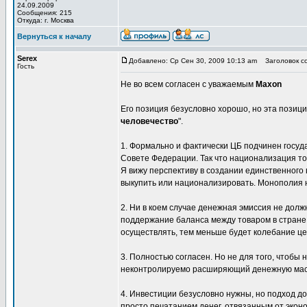
24.09.2009
Сообщения: 215
Откуда: г. Москва
Вернуться к началу
Serex
Добавлено: Ср Сен 30, 2009 10:13 am
Заголовок со
Гость
Не во всем согласен с уважаемым
Maxon
Его позиция безусловно хорошо, но эта позиц
человечество
".
1. Формально и фактически ЦБ подчинен госуд
Совете Федерации. Так что национализация то
Я вижу перспективу в создании единственного
выкупить или национализировать. Монополия 
2. Ни в коем случае денежная эмиссия не долж
поддержание баланса между товаром в стране 
осуществлять, тем меньше будет колебание це
3. Полностью согласен. Но не для того, чтобы
неконтролируемо расширяющий денежную массу
4. Инвестиции безусловно нужны, но подход д
просто печатанием денег, отвязанным от экон