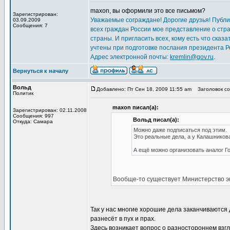
maxon, вы оформили это все письмом?
Зарегистрирован:
Уважаемые сограждане! Дорогие друзья! Публик
03.09.2009
Сообщения: 7
всех граждан России мое представление о стр
страны. И пригласить всех, кому есть что сказ
учтены при подготовке послания президента Р
Адрес электронной почты:
kremlin@gov.ru
.
Вернуться к началу
Вольд
Добавлено: Пт Сен 18, 2009 11:55 am
Заголовок со
Политик
maxon писал(а):
Зарегистрирован: 02.11.2008
Сообщения: 997
Вольд писал(а):
Откуда: Самара
Можно даже подписаться под этим.
Это реальные дела, а у Калашников
А ещё можно организовать аналог Г
Вообще-то существует Министерство эко
Так у нас многие хорошие дела заканчиваются 
разнесёт в пух и прах.
Здесь возникает вопрос о разностороннем взгл