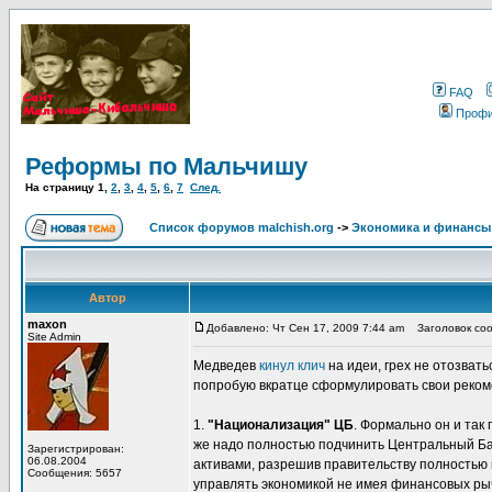
FAQ
Проф
Реформы по Мальчишу
На страницу
1
,
2
,
3
,
4
,
5
,
6
,
7
След.
Список форумов malchish.org
->
Экономика и финансы
Автор
maxon
Добавлено: Чт Сен 17, 2009 7:44 am
Заголовок соо
Site Admin
Медведев
кинул клич
на идеи, грех не отозвать
попробую вкратце сформулировать свои рекоме
1.
"Национализация" ЦБ
. Формально он и так
же надо полностью подчинить Центральный Банк
Зарегистрирован:
06.08.2004
активами, разрешив правительству полностью 
Сообщения: 5657
управлять экономикой не имея финансовых ры