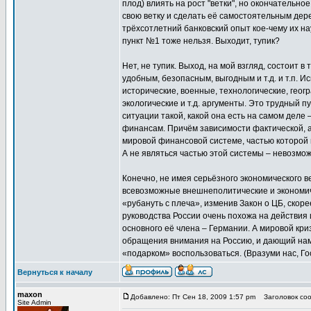
плод) влиять на рост "ветки", но окончательно
свою ветку и сделать её самостоятельным дере
трёхсотлетний банковский опыт кое-чему их на
пункт №1 тоже нельзя. Выходит, тупик?
Нет, не тупик. Выход, на мой взгляд, состоит
удобным, безопасным, выгодным и т.д. и т.п. И
исторические, военные, технологические, геог
экологические и т.д. аргументы. Это трудный пу
ситуации такой, какой она есть на самом дел
финансам. Причём зависимости фактической, а 
мировой финансовой системе, частью которой мы
А не являться частью этой системы – невозмож
Конечно, не имея серьёзного экономического в
всевозможные внешнеполитические и экономичес
«рубануть с плеча», изменив Закон о ЦБ, скор
руководства России очень похожа на действия
основного её члена – Германии. А мировой кри
обращения внимания на Россию, и дающий нам
«подарком» воспользоваться. (Вразуми нас, Гос
Вернуться к началу
maxon
Добавлено: Пт Сен 18, 2009 1:57 pm
Заголовок соо
Site Admin