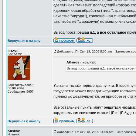
сделать без "теневых" последствий (говорю это
идеологическая обработка (типа "страна голод
нечестно "жируют"), совмещённая с небольшой 
так, чтобы не "шарахнуло" по всем, очень слож
Вывод прост:
решай п.1, а всё остальное при
Вернуться к началу
maxon
Добавлено: Пт Сен 18, 2009 8:06 am
Заголовок соо
Site Admin
АЛанов писал(а):
Вывод прост:
решай п.1, а всё остальное
Зарегистрирован:
Увязаны только первые два пункта. Второй пун
06.08.2004
государство может передать функции госэмисс
Сообщения: 5657
полностью дезавуируется, он приобретёт стату
Все остальные пункты могут решаться независ
кардинальном снижении ставки ЦБ и ЦБ будет 
Вернуться к началу
Kuskov
Добавлено: Пт Сен 18, 2009 11:06 am
Заголовок со
Новичок