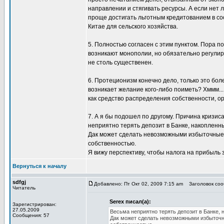
направлении и стягивать ресурсы. А если нет 
проще достигать льготным кредитованием в со
Китае для сельского хозяйства.
5. Полностью согласен с этим пунктом. Пора п
возникают монополии, но обязательно регулир
не столь существенен.
6. Протеционизм конечно дело, только это бол
возникает желание кого-либо поиметь? Хммм...
как средство распределения собственности, ор
7. А я бы подошел по другому. Причина кризис
неприятно терять депозит в Банке, накопленны
Дак может сделать невозможными избыточные н
собственностью.
Я вижу перспективу, чтобы налога на прибыль
Вернуться к началу
sdfgj
Добавлено: Пт Окт 02, 2009 7:15 am
Заголовок соо
Читатель
Serex писал(а):
Зарегистрирован:
27.05.2009
Весьма неприятно терять депозит в Банке, 
Сообщения: 57
Дак может сделать невозможными избыточны