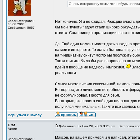
Очень интересно узнать: что-нибудь написа
Зарегистрирован:
Нет конечно. Я и не ожидал. Реакцию власть д
06.08.2004
бы мои "пункты" вдруг стали широко обсуждать
Сообщения: 5657
ответа. Сам принцип организации власти отри
Да. Ещё один момент может дать выход на през
на мои в интернете. То есть я бы попал в рус
на "инициативу снизу" могло бы послужить обо
Такая критика была бы уже направлена на меня,
идей) я вообще не надеюсь. Импосибл.
Влас
реальности.
Смысл моего письма совсем иной, нежели попы
Во-первых, это лично моя потребность в форм
не формулировал. Просто для себя.
Во-вторых, это просто ещё один пиар-акт для 
получился минимальный. Так что всё свелось к 
Вернуться к началу
Graf
Добавлено: Вт Сен 29, 2009 3:25 pm
Заголовок соо
Автор
Максон, на вашем примеря и я написал, ответа 
Зарегистрирован: