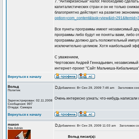
7. "Антикризисный" налог. Необходимо сделать
капиталистических стран и он не только сниж
благоприятно действует на развитие экономики
option=com_content&task=view&id=291&Itemid=
Все пункты программы имеют независимый друг
программы либо будут не поняты вами, либо о
программы должно дать положительный импуль
исключительно целиком. Хотя наибольший эффе
С уважением,
Чертовских Андрей Геннадьевич, независимый
интернет-проект "Сайт Мальчиша-Кибальчиша"
Вернуться к началу
Вольд
Добавлено: Вт Сен 29, 2009 7:46 am
Заголовок соо
Политик
Очень интересно узнать: что-нибудь написали 
Зарегистрирован: 02.11.2008
Сообщения: 997
Откуда: Самара
Вернуться к началу
maxon
Добавлено: Вт Сен 29, 2009 11:03 am
Заголовок со
Site Admin
Вольд писал(а):