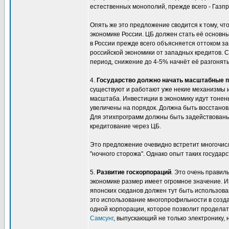
естественных монополий, прежде всего - Газп
Опять же это предложение сводится к тому, ч
экономике России. ЦБ должен стать её основн
в России прежде всего объясняется оттоком за
российской экономики от западных кредитов. 
период, снижение до 4-5% начнёт её разгонять
4.
Государство должно начать масштабные п
существуют и работают уже некие механизмы 
масштаба. Инвестиции в экономику идут тоне
увеличены на порядок. Должна быть восстанов
Для этихпрограмм должны быть задействованы
кредитование через ЦБ.
Это предложение очевидно встретит многочис
"ночного сторожа". Однако опыт таких государ
5.
Развитие госкорпораций
. Это очень правил
экономике размер имеет огромное значение. И
японских сюданов должен тут быть использован
это использование многопрофильности в созд
одной корпорации, которое позволит проделат
Самсунг
, выпускающий не только электронику,