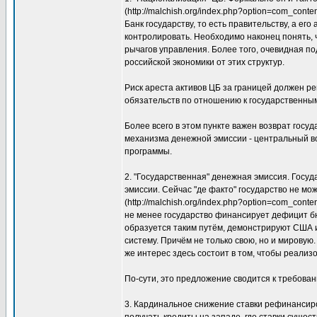
(http://malchish.org/index.php?option=com_co
Банк государству, то есть правительству, а е
контролировать. Необходимо наконец понять, 
рычагов управления. Более того, очевидная 
российской экономики от этих структур.
Риск ареста активов ЦБ за границей должен ре
обязательств по отношению к государственным 
Более всего в этом пункте важен возврат гос
механизма денежной эмиссии - центральный в
программы.
2. "Государственная" денежная эмиссия. Госу
эмиссии. Сейчас "де факто" государство не м
(http://malchish.org/index.php?option=com_con
не менее государство финансирует дефицит бю
образуется таким путём, демонстрируют США 
систему. Причём не только свою, но и мировую
же интерес здесь состоит в том, чтобы реализо
По-сути, это предложение сводится к требован
3. Кардинальное снижение ставки рефинансир