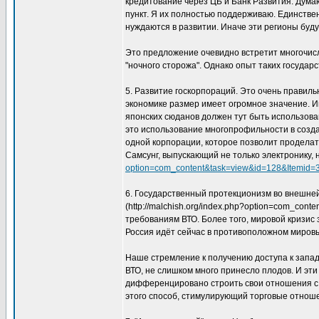
кредитование через ЦБ и Банк Развития. Дума
пункт. Я их полностью поддерживаю. Единстве
нуждаются в развитии. Иначе эти регионы буду
Это предложение очевидно встретит многочис
"ночного сторожа". Однако опыт таких государ
5. Развитие госкорпораций. Это очень правиль
экономике размер имеет огромное значение. И
японских сюданов должен тут быть использован
это использование многопрофильности в созд
одной корпорации, которое позволит проделат
Самсунг, выпускающий не только электронику, 
option=com_content&task=view&id=128&Itemid=
6. Государственный протекционизм во внешней
(http://malchish.org/index.php?option=com_con
требованиям ВТО. Более того, мировой кризис 
Россия идёт сейчас в противоположном миров
Наше стремление к получению доступа к запад
ВТО, не слишком много принесло плодов. И эт
дифференцировано строить свои отношения с
этого способ, стимулирующий торговые отноше