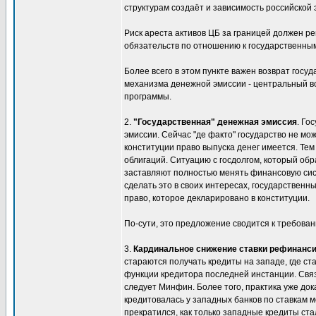
структурам создаёт и зависимость российской э
Риск ареста активов ЦБ за границей должен ре
обязательств по отношению к государственным 
Более всего в этом пункте важен возврат гос
механизма денежной эмиссии - центральный в
программы.
2.
"Государственная" денежная эмиссия
. Го
эмиссии. Сейчас "де факто" государство не мо
конституции право выпуска денег имеется. Те
облигаций. Ситуацию с госдолгом, который об
заставляют полностью менять финансовую сист
сделать это в своих интересах, государственны
право, которое декларировано в конституции.
По-сути, это предложение сводится к требован
3.
Кардинальное снижение ставки рефинанс
стараются получать кредиты на западе, где с
функции кредитора последней инстанции. Связ
следует Минфин. Более того, практика уже док
кредитовалась у западных банков по ставкам м
прекратился, как только западные кредиты ста