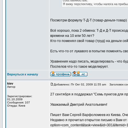
собственностью.
Я вижу перспективу, чтобы налога на приб
Посмотрм формулу Т-Д-Т (товар-деньги-товар)
Всё хорошо, пока 2 обмена: Т-Д и Д-Т происхо
времени на 10 или 50 лет?
Кто-то поменял свой товар (труд) на деньги се
Есть что-то от лукавого в попытке поменять с
Уравнения надо писать, моделировать - что бу
Поспелов что-то такое моделирует.
Вернуться к началу
kiev
Добавлено: Пт Окт 02, 2009 11:55 am
Заголовок со
Автор
27 сентября я поддержал "Семь пунктов для п
Зарегистрирован:
01.10.2009
Сообщения: 107
Уважаемый Дмитрий Анатольевич!
Откуда: Киев
Пишет Вам Сергей Варфоломеев из Киева. Очен
Недавно я прочитал открытое письмо к Вам от с
option=com_content&task=view&id=301&Itemid=