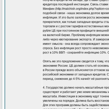
получать кредиты на западе, где ставки суще
кредитора последней инстанции. Связь ставки
Минфин (http://malchish.org/index.php?option=
подобной связи - наша экономика долгое врем
инфляции. И это было залогом роста экономики
прекратился, как только западные кредиты ст
торговли и с ростом тарифов естественных мон
рубля ЦБ при постоянном профиците внешней 
на валютной бирже. Проблему инфляции можно
либо через квотирование экспорта. И замороз
имеет смысла - она всегда сопровождает экон
спроса. Без инфляции рост просто невозможен
рост в 10% ВВП - сохраняйте инфляцию 10%. С
Опять же это предложение сводится к тому, ч
экономике России. ЦБ должен стать её основн
в России прежде всего объясняется оттоком за
российской экономики от западных кредитов. 
период, снижение до 4-5% начнёт её разгонять
4. Государство должно начать масштабные про
существуют и работают уже некие механизмы 
масштаба. Инвестиции в экономику идут тоне
увеличены на порядок. Должна быть восстанов
Для этих программ должны быть задействован