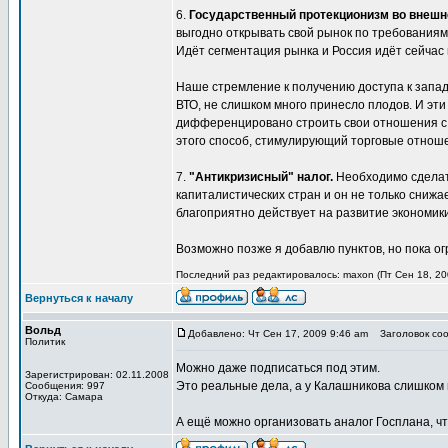
6.
Государственный протекционизм во внешне
выгодно открывать свой рынок по требованиям 
Идёт сегментация рынка и Россия идёт сейча
Наше стремление к получению доступа к запад
ВТО, не слишком много принесло плодов. И эт
дифференцировано строить свои отношения с
этого способ, стимулирующий торговые отноше
7.
"Антикризисный" налог.
Необходимо сдела
капиталистических стран и он не только сниж
благоприятно действует на развитие экономик
Возможно позже я добавлю пунктов, но пока ог
Последний раз редактировалось: maxon (Пт Сен 18, 200
Вернуться к началу
Вольд
Добавлено: Чт Сен 17, 2009 9:46 am
Заголовок соо
Политик
Можно даже подписаться под этим.
Зарегистрирован: 02.11.2008
Это реальные дела, а у Калашникова слишком
Сообщения: 997
Откуда: Самара
А ещё можно организовать аналог Госплана, ч