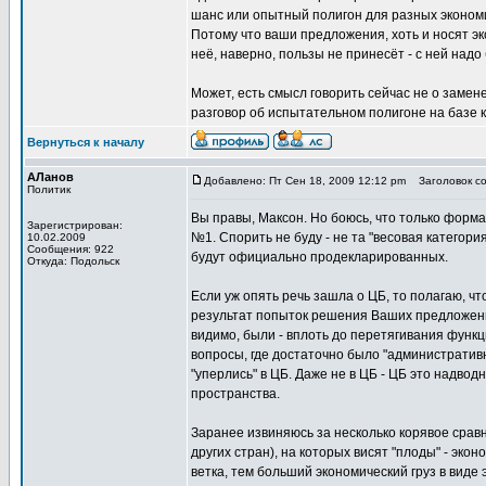
шанс или опытный полигон для разных экономи
Потому что ваши предложения, хоть и носят эк
неё, наверно, пользы не принесёт - с ней над
Может, есть смысл говорить сейчас не о замене
разговор об испытательном полигоне на базе 
Вернуться к началу
АЛанов
Добавлено: Пт Сен 18, 2009 12:12 pm
Заголовок со
Политик
Вы правы, Максон. Но боюсь, что только форм
Зарегистрирован:
№1. Спорить не буду - не та "весовая категори
10.02.2009
Сообщения: 922
будут официально продекларированных.
Откуда: Подольск
Если уж опять речь зашла о ЦБ, то полагаю, чт
результат попыток решения Ваших предложений
видимо, были - вплоть до перетягивания функци
вопросы, где достаточно было "административн
"уперлись" в ЦБ. Даже не в ЦБ - ЦБ это надвод
пространства.
Заранее извиняюсь за несколько корявое сравн
других стран), на которых висят "плоды" - эко
ветка, тем больший экономический груз в виде