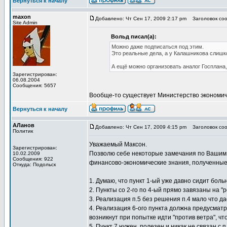
Вернуться к началу
maxon
Добавлено: Чт Сен 17, 2009 2:17 pm
Заголовок соо
Site Admin
Вольд писал(а):
Можно даже подписаться под этим.
Это реальные дела, а у Калашникова слишк
А ещё можно организовать аналог Госплана,
Зарегистрирован:
06.08.2004
Сообщения: 5657
Вообще-то существует Министерство экономическ
Вернуться к началу
АЛанов
Добавлено: Чт Сен 17, 2009 4:15 pm
Заголовок соо
Политик
Уважаемый Максон.
Зарегистрирован:
Позволю себе некоторые замечания по Вашим с
10.02.2009
Сообщения: 922
финансово-экономические знания, полученные
Откуда: Подольск
1. Думаю, что пункт 1-ый уже давно сидит боль
2. Пункты со 2-го по 4-ый прямо завязаны на "р
3. Реализация п.5 без решения п.4 мало что даст
4. Реализация 6-ого пункта должна предусма
возникнут при попытке идти "против ветра", что
5. Пункт 7 нужен, полезен и никак не связан с 