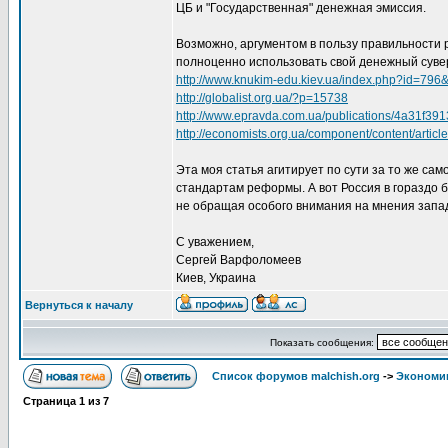
ЦБ и "Государственная" денежная эмиссия.
Возможно, аргументом в пользу правильности
полноценно использовать свой денежный сувер
http://www.knukim-edu.kiev.ua/index.php?id=796&
http://globalist.org.ua/?p=15738
http://www.epravda.com.ua/publications/4a31f39
http://economists.org.ua/component/content/articl
Эта моя статья агитирует по сути за то же са
стандартам реформы. А вот Россия в гораздо 
не обращая особого внимания на мнения запад
С уважением,
Сергей Варфоломеев
Киев, Украина
Вернуться к началу
Показать сообщения:
Список форумов malchish.org
->
Экономи
Страница
1
из
7