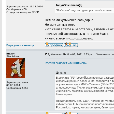
TanyuShic писал(а):
Зарегистрирован: 11.12.2010
Сообщения: 450
"Выберем" еще на один срок, вообще ничего 
Откуда: инженер из СССР
Нельзя ли чуть менее лапидарно.
Не могу взять в толк:
- что сейчая такое еще осталось, а потом не ос
- почему сейчас осталось, а потом не будет,
- и чего в этом плохого/хорошего.
Вернуться к началу
maxon
Добавлено: Чт Ноя 03, 2011 2:33 pm
Заголовок сооб
Site Admin
Россия сбивает «Минитмен»
Цитата:
В докладе ГРУ (российская военная развед
информационные сообщения, говорится о то
Зарегистрирован:
осушествила пуск МБР «Синева» (SS-N-23 S
06.08.2004
атмосферу над Тихим океаном, где, с помо
Сообщения: 5657
уничтожить американскую межконтиненталь
Калифорнии .
Представитель ВВС США, полковник Мэттью
«Mинитмен» III было вызвано необъяснимы
Россией, которые, на самом деле, были пр