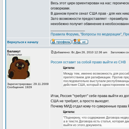
Весь этот цирк ориентирован на нас: героичес
оговорками.
В данном пункте сенат США прав - для них ник
Зато возможности предоставляет - преамбула 
неизбежно получит обвинение в необоснованн
_________________
Правила Форума
,
"Вопросы по модерации"
,
Пр
Вернуться к началу
Баламут
Добавлено: Вс Дек 26, 2010 12:36 am
Заголовок соо
Политолог
Россия оставит за собой право выйти из СНВ
Цитата:
Между тем, именно возможность для россий
препятствием для ратификации. Против пре
последовательно выступали республиканцы.
Зарегистрирован: 29.11.2009
действия США, который в одностороннем пор
Сообщения: 1929
Итак, Россия "требует" себе права выйти из до
США не требуют, а просто выходят.
Почему МИД отдал кому-то суверенные права Р
Цитата:
"Подчеркну, что содержание Договора недв
а в тексте Договора есть статья, которая д
выйти из этого документа.