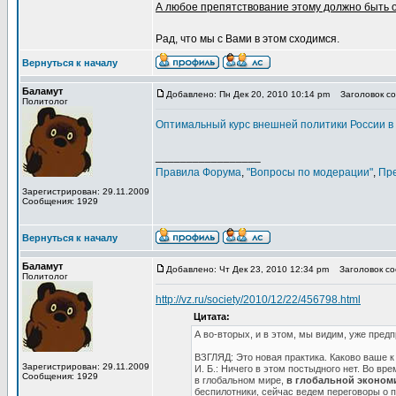
А любое препятствование этому должно быть 
Рад, что мы с Вами в этом сходимся.
Вернуться к началу
Баламут
Добавлено: Пн Дек 20, 2010 10:14 pm
Заголовок соо
Политолог
Оптимальный курс внешней политики России в 
_________________
Правила Форума
,
"Вопросы по модерации"
,
Пр
Зарегистрирован: 29.11.2009
Сообщения: 1929
Вернуться к началу
Баламут
Добавлено: Чт Дек 23, 2010 12:34 pm
Заголовок соо
Политолог
http://vz.ru/society/2010/12/22/456798.html
Цитата:
А во-вторых, и в этом, мы видим, уже пре
ВЗГЛЯД: Это новая практика. Каково ваше 
Зарегистрирован: 29.11.2009
И. Б.: Ничего в этом постыдного нет. Во в
Сообщения: 1929
в глобальном мире,
в глобальной эконом
беспилотники, сейчас ведем переговоры о 