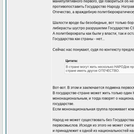
манипулятивного первого, где говориться об 
противопоставить Государство Народу. Натрави
Отечество, а враждебную политбюрократическ
Шалости вроде бы безобидные, вот только бор
либерасты шустро разрушилии Государство ССС
А политбюрократы как были у власти, так и ост
Государства как страны - нет...
Сейчас нас понукают, судя по контексту предл
Цитата:
В стране могут жить несколько НАРОДов пр
стране иметь другое ОТЕЧЕСТВО.
Вот-вот. В этом и заключается подмена первос
В государстве-стране может жить только один
мононациональным, и тогда говорят о национа
государстве.
Если мононациональная группа проживает комп
Народ не может существовать без Государства
первосмыслов. Исходя из этого не может счита
и принадлежит к одной из национальностей на