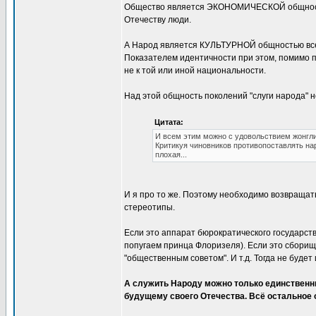
Общество является ЭКОНОМИЧЕСКОЙ общностью
Отечеству люди.
А Народ является КУЛЬТУРНОЙ общностью вс
Показателем идентичности при этом, помимо п
не к той или иной национальности.
Над этой общность поколений "слуги народа" н
Цитата:
И всем этим можно с удовольствием жонгл
Критикуя чиновников противопоставлять нар
плохая...
И я про то же. Поэтому необходимо возвращат
стереотипы.
Если это аппарат бюрократического государств
попугаем принца Флоризеля). Если это сборищ
"общественным советом". И т.д. Тогда не будет 
А служить Народу можно только единственн
будущему своего Отечества. Всё остальное о