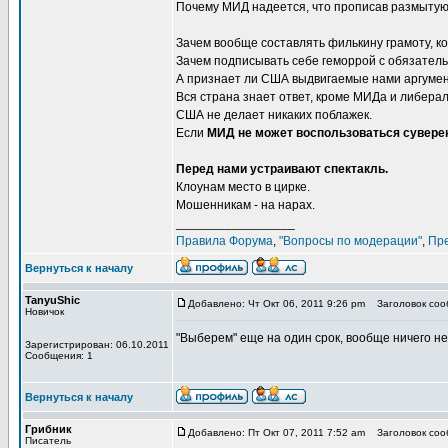
Почему МИД надеется, что прописав размытую 
Зачем вообще составлять филькину грамоту, ко
Зачем подписывать себе геморрой с обязател
А признает ли США выдвигаемые нами аргумен
Вся страна знает ответ, кроме МИДа и либерал
США не делает никаких поблажек.
Если
МИД не может воспользоваться сувере
Перед нами устраивают спектакль.
Клоунам место в цирке.
Мошенникам - на нарах.
_________________
Правила Форума
,
"Вопросы по модерации"
,
Пр
Вернуться к началу
TanyuShic
Добавлено: Чт Окт 06, 2011 9:26 pm
Заголовок сооб
Новичок
"Выберем" еще на один срок, вообще ничего не 
Зарегистрирован: 06.10.2011
Сообщения: 1
Вернуться к началу
Грибник
Добавлено: Пт Окт 07, 2011 7:52 am
Заголовок сооб
Писатель