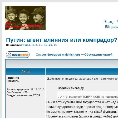
FAQ
Проф
Путин: агент влияния или компрадор?
На страницу
Пред.
1
,
2
,
3
...
19
,
20
,
21
Список форумов malchish.org
->
Обсуждение статей
Автор
Грибник
Добавлено: Вс Дек 12, 2010 11:37 am
Заголовок соо
Писатель
Василич писал(а):
Зарегистрирован: 11.12.2010
Сообщения: 450
Откуда: инженер из СССР
...А что, разве они (СВР и ФСБ) не под един
Они и есть суть КРЫША государства и нет над
Если государство в виде первых лиц, по недо
не смогут, потому, как нет у них такой функции.
Посему все силовики (армия и спецслужбы) дл