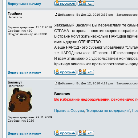
Вернуться к началу
Грибник
Добавлено: Вс Дек 12, 2010 3:57 pm
Заголовок сооб
Писатель
Уважаемый Василич! Вы перечислили те самые
Зарегистрирован: 11.12.2010
СТРАНА - сторона - понятие скорее географич
Сообщения: 450
Откуда: инженер из СССР
В стране могут жить несколько НАРОДов причем
иметь другое ОТЕЧЕСТВО.
А еще НАРОД - это субъект управления "слугам
т.е. НАРОД в смысле НЕ власть, НЕ гос.аппарат
И всем этим можно с удовольствием жонглиров
Критикуя чиновников противопоставлять народ 
Вернуться к началу
Баламут
Добавлено: Вс Дек 12, 2010 4:29 pm
Заголовок сооб
Политолог
Василич
Во избежание недоразумений, рекомендую пе
_________________
Правила Форума
,
"Вопросы по модерации"
,
Пр
Зарегистрирован: 29.11.2009
Сообщения: 1929
Вернуться к началу