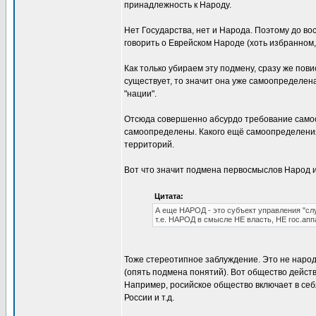
принадлежность к Народу.
Нет Государства, нет и Народа. Поэтому до в
говорить о Еврейском Народе (хоть избранном, 
Как только убираем эту подмену, сразу же пов
существует, то значит она уже самоопределена
"нации".
Отсюда совершенно абсурдо требование самоо
самоопределены. Какого ещё самоопределения 
территорий.
Вот что значит подмена первосмыслов Народ и
Цитата:
А еще НАРОД - это субъект управления "сл
т.е. НАРОД в смысле НЕ власть, НЕ гос.апп
Тоже стереотипное заблуждение. Это не народ
(опять подмена понятий). Вот общество действ
Например, росийское общество включает в себ
России и т.д.