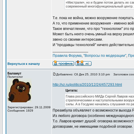
«Мистрали», но и будем потом делать их са
современный многофункциональный центр.
Т.е. пока не война, можно вооружение покупать 
А то, что применение вооружения - именно войн
Такое впечатление, что про "технологии" это пр
Может быть некто очень умный на верху решил
звено со своими интересами.
И "продавцы технологий" ничего действительн
_________________
Правила Форума
,
"Вопросы по модерации"
,
Пр
Вернуться к началу
Баламут
Добавлено: Сб Дек 25, 2010 3:10 pm
Заголовок сооб
Политолог
http://vz.ru/politics/2010/12/24/457293.html
Цитата:
Глава российского МИДа Сергей Лавров наз
стратегическими и наступательными вооруж
силы. А в Госдуме начались слушания по р
Зарегистрирован: 29.11.2009
Преамбула объявляет о возможности выхода Рос
Сообщения: 1929
Из любого договора (особенно международного
Т.о. Лавров кривит душой: оговорка возможнос
договорами, не имеющими подобной оговорки.