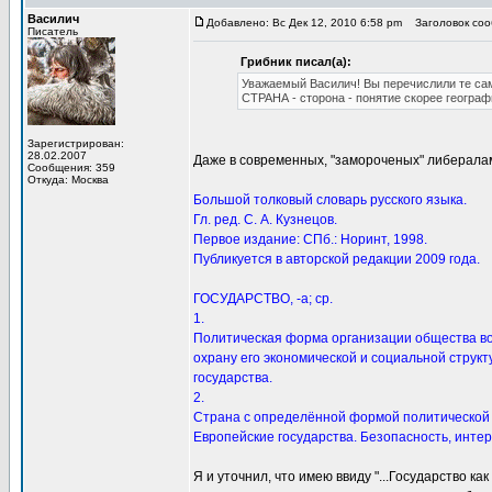
Василич
Добавлено: Вс Дек 12, 2010 6:58 pm
Заголовок сооб
Писатель
Грибник писал(а):
Уважаемый Василич! Вы перечислили те са
СТРАНА - сторона - понятие скорее географ
Зарегистрирован:
28.02.2007
Даже в современных, "замороченых" либералам
Сообщения: 359
Откуда: Москва
Большой толковый словарь русского языка.
Гл. ред. С. А. Кузнецов.
Первое издание: СПб.: Норинт, 1998.
Публикуется в авторской редакции 2009 года.
ГОСУДАРСТВО, -а; ср.
1.
Политическая форма организации общества во
охрану его экономической и социальной структ
государства.
2.
Страна с определённой формой политической о
Европейские государства. Безопасность, интере
Я и уточнил, что имею ввиду "...Государство как