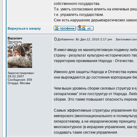
собственного государства.
Т.е. уметь согласовано влиять на ключевые ре
т.е. управлять государством.
Сие есть нарушение дерьмократических законо
Вернуться к началу
Василич
Добавлено: Вс Дек 12, 2010 2:17 pm
Заголовок сооб
Писатель
Я имел ввиду не манипулятивную подмену либер
страну - результат культурно-исторического 
территорию проживания Народа - Отечество.
Именно для защиты Народа и Отечества нужны 
Зарегистрирован:
28.02.2007
они вырождаются до состояния корпорации бю
Сообщения: 359
Откуда: Москва
Чем выше уровень сборки силовых структур в 
сепаратизма" этих госструктур от Народа. Лю
сборки. Это также повышает опасность перех
Самые эффективные структуры управления бол
имперского (многонационального и поликультур
гиперсетевому, а не иерархическому принципу.
многоконтурное (в иерархии управление, как 
создавать такие систем управления.