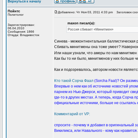
Вернуться к началу
Пойнтс
Добавлено: Чт Ноя 03, 2011 4:33 pm
Заголовок сооб
Политолог
maxon писал(а):
Зарегистрирован:
06.04.2010
Россия сбивает «Минитмен»
Сообщения: 1866
Откуда: Владивосток
Синева - межконтнентальная баллистическая р
Сбивать минитмены она тоже умеет? Наверное,
Или наши узнали, что амеры по нам минитмен з
Как бы то ни было, минитменов у них больше че
Как и подозревалось, автором новости являетс
Кто такой Сорча Фаал
(Sorcha Faal)?
Он размещ
Впервые о нем как об источнике новостей упомя
парнем из Нью-Джерси, который приводит свед
где-то в других местах. А теперь, когда Сорча
официальные источники, больше не ссылаясь н
Комментарий от VP:
спросите - почему я добавил в оригинальный за
Викиликса, или Навального - кому как нравится.
_________________