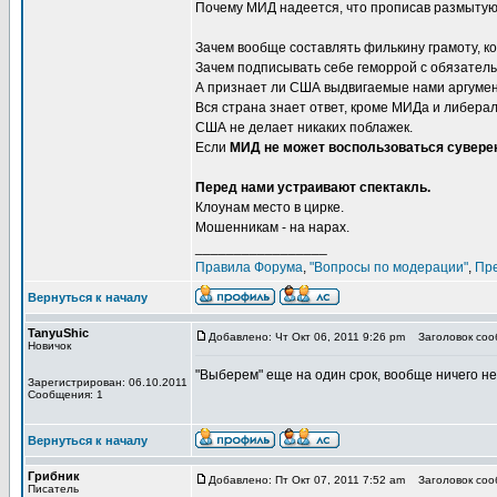
Почему МИД надеется, что прописав размытую 
Зачем вообще составлять филькину грамоту, ко
Зачем подписывать себе геморрой с обязател
А признает ли США выдвигаемые нами аргумен
Вся страна знает ответ, кроме МИДа и либерал
США не делает никаких поблажек.
Если
МИД не может воспользоваться сувере
Перед нами устраивают спектакль.
Клоунам место в цирке.
Мошенникам - на нарах.
_________________
Правила Форума
,
"Вопросы по модерации"
,
Пр
Вернуться к началу
TanyuShic
Добавлено: Чт Окт 06, 2011 9:26 pm
Заголовок сооб
Новичок
"Выберем" еще на один срок, вообще ничего не 
Зарегистрирован: 06.10.2011
Сообщения: 1
Вернуться к началу
Грибник
Добавлено: Пт Окт 07, 2011 7:52 am
Заголовок сооб
Писатель