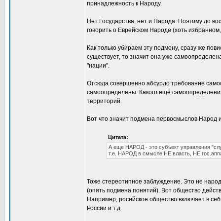
принадлежность к Народу.
Нет Государства, нет и Народа. Поэтому до в
говорить о Еврейском Народе (хоть избранном, 
Как только убираем эту подмену, сразу же пов
существует, то значит она уже самоопределена
"нации".
Отсюда совершенно абсурдо требование самоо
самоопределены. Какого ещё самоопределения 
территорий.
Вот что значит подмена первосмыслов Народ и
Цитата:
А еще НАРОД - это субъект управления "сл
т.е. НАРОД в смысле НЕ власть, НЕ гос.апп
Тоже стереотипное заблуждение. Это не народ
(опять подмена понятий). Вот общество действ
Например, росийское общество включает в себ
России и т.д.