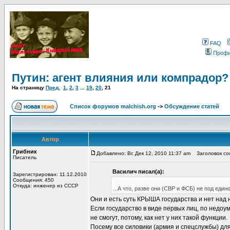
FAQ
Проф
Путин: агент влияния или компрадор?
На страницу
Пред.
1
,
2
,
3
...
19
,
20
,
21
Список форумов malchish.org
->
Обсуждение статей
Автор
Грибник
Добавлено: Вс Дек 12, 2010 11:37 am
Заголовок соо
Писатель
Василич писал(а):
Зарегистрирован: 11.12.2010
Сообщения: 450
Откуда: инженер из СССР
...А что, разве они (СВР и ФСБ) не под един
Они и есть суть КРЫША государства и нет над
Если государство в виде первых лиц, по недо
не смогут, потому, как нет у них такой функции.
Посему все силовики (армия и спецслужбы) дл