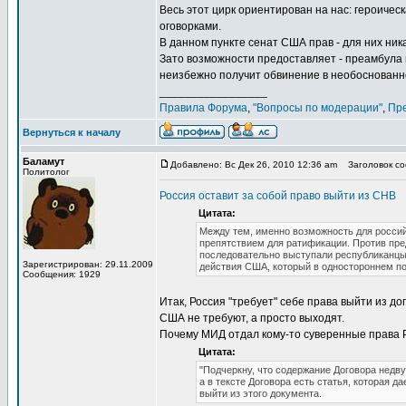
Весь этот цирк ориентирован на нас: героичес
оговорками.
В данном пункте сенат США прав - для них ник
Зато возможности предоставляет - преамбула 
неизбежно получит обвинение в необоснованн
_________________
Правила Форума
,
"Вопросы по модерации"
,
Пр
Вернуться к началу
Баламут
Добавлено: Вс Дек 26, 2010 12:36 am
Заголовок соо
Политолог
Россия оставит за собой право выйти из СНВ
Цитата:
Между тем, именно возможность для россий
препятствием для ратификации. Против пре
последовательно выступали республиканцы.
Зарегистрирован: 29.11.2009
действия США, который в одностороннем пор
Сообщения: 1929
Итак, Россия "требует" себе права выйти из до
США не требуют, а просто выходят.
Почему МИД отдал кому-то суверенные права Р
Цитата:
"Подчеркну, что содержание Договора недв
а в тексте Договора есть статья, которая д
выйти из этого документа.