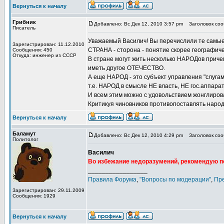
Вернуться к началу
Грибник
Добавлено: Вс Дек 12, 2010 3:57 pm
Заголовок сооб
Писатель
Уважаемый Василич! Вы перечислили те самые
Зарегистрирован: 11.12.2010
СТРАНА - сторона - понятие скорее географич
Сообщения: 450
Откуда: инженер из СССР
В стране могут жить несколько НАРОДов причем
иметь другое ОТЕЧЕСТВО.
А еще НАРОД - это субъект управления "слугам
т.е. НАРОД в смысле НЕ власть, НЕ гос.аппарат
И всем этим можно с удовольствием жонглиров
Критикуя чиновников противопоставлять народ 
Вернуться к началу
Баламут
Добавлено: Вс Дек 12, 2010 4:29 pm
Заголовок сооб
Политолог
Василич
Во избежание недоразумений, рекомендую пе
_________________
Правила Форума
,
"Вопросы по модерации"
,
Пр
Зарегистрирован: 29.11.2009
Сообщения: 1929
Вернуться к началу