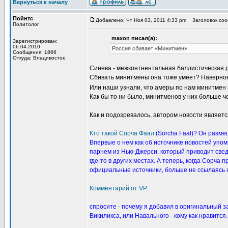
Вернуться к началу
Пойнтс
Добавлено: Чт Ноя 03, 2011 4:33 pm
Заголовок сооб
Политолог
maxon писал(а):
Зарегистрирован:
06.04.2010
Россия сбивает «Минитмен»
Сообщения: 1866
Откуда: Владивосток
Синева - межконтнентальная баллистическая р
Сбивать минитмены она тоже умеет? Наверное,
Или наши узнали, что амеры по нам минитмен з
Как бы то ни было, минитменов у них больше че
Как и подозревалось, автором новости являетс
Кто такой Сорча Фаал
(Sorcha Faal)?
Он размещ
Впервые о нем как об источнике новостей упомя
парнем из Нью-Джерси, который приводит свед
где-то в других местах. А теперь, когда Сорча
официальные источники, больше не ссылаясь н
Комментарий от VP:
спросите - почему я добавил в оригинальный за
Викиликса, или Навального - кому как нравится.
_________________