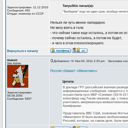
TanyuShic писал(а):
Зарегистрирован: 11.12.2010
Сообщения: 450
"Выберем" еще на один срок, вообще ничего 
Откуда: инженер из СССР
Нельзя ли чуть менее лапидарно.
Не могу взять в толк:
- что сейчая такое еще осталось, а потом не ос
- почему сейчас осталось, а потом не будет,
- и чего в этом плохого/хорошего.
Вернуться к началу
maxon
Добавлено: Чт Ноя 03, 2011 2:33 pm
Заголовок сооб
Site Admin
Россия сбивает «Минитмен»
Цитата:
В докладе ГРУ (российская военная развед
информационные сообщения, говорится о то
Зарегистрирован:
осушествила пуск МБР «Синева» (SS-N-23 S
06.08.2004
атмосферу над Тихим океаном, где, с помо
Сообщения: 5657
уничтожить американскую межконтиненталь
Калифорнии .
Представитель ВВС США, полковник Мэттью
«Mинитмен» III было вызвано необъяснимы
Россией, которые, на самом деле, были пр