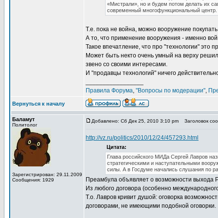
«Мистрали», но и будем потом делать их са
современный многофункциональный центр.
Т.е. пока не война, можно вооружение покупать 
А то, что применение вооружения - именно войн
Такое впечатление, что про "технологии" это пр
Может быть некто очень умный на верху решил
звено со своими интересами.
И "продавцы технологий" ничего действительн
_________________
Правила Форума
,
"Вопросы по модерации"
,
Пр
Вернуться к началу
Баламут
Добавлено: Сб Дек 25, 2010 3:10 pm
Заголовок сооб
Политолог
http://vz.ru/politics/2010/12/24/457293.html
Цитата:
Глава российского МИДа Сергей Лавров наз
стратегическими и наступательными вооруж
силы. А в Госдуме начались слушания по р
Зарегистрирован: 29.11.2009
Преамбула объявляет о возможности выхода Рос
Сообщения: 1929
Из любого договора (особенно международного
Т.о. Лавров кривит душой: оговорка возможнос
договорами, не имеющими подобной оговорки.