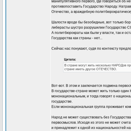
манипулятивного первого, где говориться об 
противопоставить Государство Народу. Натрави
Отечество, а враждебную политбюрократическ
Шалости вроде бы безобидные, вот только бор
либерасты шустро разрушилии Государство ССС
А политбюрократы как были у власти, так и ост
Государства как страны - нет...
Сейчас нас понукают, судя по контексту предл
Цитата:
В стране могут жить несколько НАРОДов пр
стране иметь другое ОТЕЧЕСТВО.
Вот-вот. В этом и заключается подмена первос
В государстве-стране может жить только один
мононациональным, и тогда говорят о национа
государстве.
Если мононациональная группа проживает комп
Народ не может существовать без Государства
первосмыслов. Исходя из этого не может счита
и принадлежит к одной из национальностей на