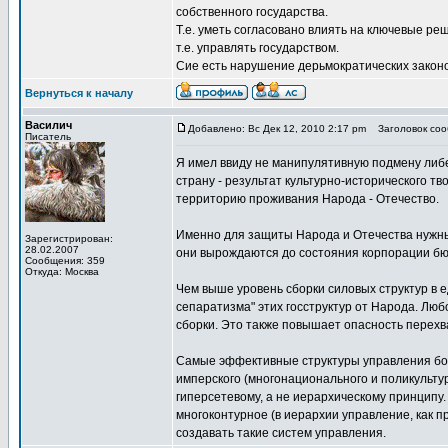
собственного государства.
Т.е. уметь согласовано влиять на ключевые ре
т.е. управлять государством.
Сие есть нарушение дерьмократических законо
Вернуться к началу
Василич
Добавлено: Вс Дек 12, 2010 2:17 pm
Заголовок сооб
Писатель
Я имел ввиду не манипулятивную подмену либер
страну - результат культурно-исторического 
территорию проживания Народа - Отечество.
Именно для защиты Народа и Отечества нужны 
Зарегистрирован:
28.02.2007
они вырождаются до состояния корпорации бю
Сообщения: 359
Откуда: Москва
Чем выше уровень сборки силовых структур в 
сепаратизма" этих госструктур от Народа. Лю
сборки. Это также повышает опасность перех
Самые эффективные структуры управления бол
имперского (многонационального и поликультур
гиперсетевому, а не иерархическому принципу.
многоконтурное (в иерархии управление, как 
создавать такие систем управления.