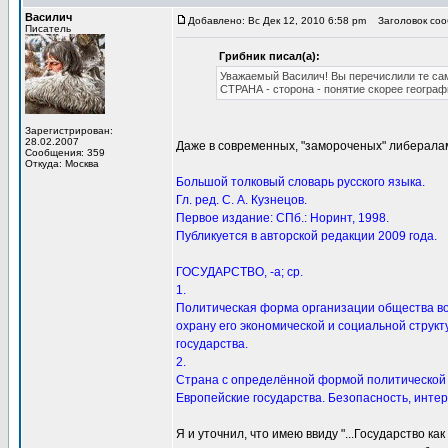
Василич
Добавлено: Вс Дек 12, 2010 6:58 pm
Заголовок сооб
Писатель
Грибник писал(а):
Уважаемый Василич! Вы перечислили те са
СТРАНА - сторона - понятие скорее географ
Зарегистрирован:
28.02.2007
Даже в современных, "замороченых" либералам
Сообщения: 359
Откуда: Москва
Большой толковый словарь русского языка.
Гл. ред. С. А. Кузнецов.
Первое издание: СПб.: Норинт, 1998.
Публикуется в авторской редакции 2009 года.
ГОСУДАРСТВО, -а; ср.
1.
Политическая форма организации общества во
охрану его экономической и социальной структ
государства.
2.
Страна с определённой формой политической о
Европейские государства. Безопасность, интере
Я и уточнил, что имею ввиду "...Государство как