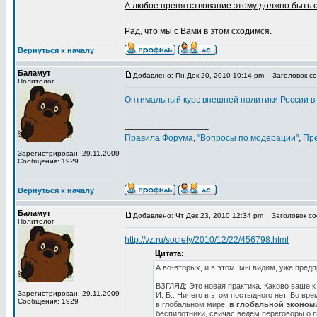
А любое препятствование этому должно быть 
Рад, что мы с Вами в этом сходимся.
Вернуться к началу
Баламут
Добавлено: Пн Дек 20, 2010 10:14 pm
Заголовок соо
Политолог
Оптимальный курс внешней политики России в 
_________________
Правила Форума
,
"Вопросы по модерации"
,
Пр
Зарегистрирован: 29.11.2009
Сообщения: 1929
Вернуться к началу
Баламут
Добавлено: Чт Дек 23, 2010 12:34 pm
Заголовок соо
Политолог
http://vz.ru/society/2010/12/22/456798.html
Цитата:
А во-вторых, и в этом, мы видим, уже пре
ВЗГЛЯД: Это новая практика. Каково ваше 
Зарегистрирован: 29.11.2009
И. Б.: Ничего в этом постыдного нет. Во в
Сообщения: 1929
в глобальном мире,
в глобальной эконом
беспилотники, сейчас ведем переговоры о 