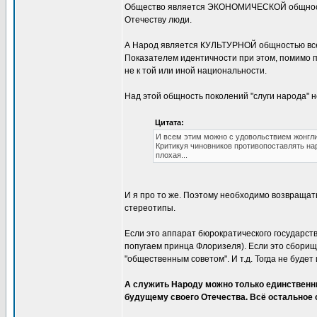
Общество является ЭКОНОМИЧЕСКОЙ общностью
Отечеству люди.
А Народ является КУЛЬТУРНОЙ общностью вс
Показателем идентичности при этом, помимо п
не к той или иной национальности.
Над этой общность поколений "слуги народа" н
Цитата:
И всем этим можно с удовольствием жонгл
Критикуя чиновников противопоставлять нар
плохая...
И я про то же. Поэтому необходимо возвращат
стереотипы.
Если это аппарат бюрократического государств
попугаем принца Флоризеля). Если это сборищ
"общественным советом". И т.д. Тогда не будет 
А служить Народу можно только единственн
будущему своего Отечества. Всё остальное о