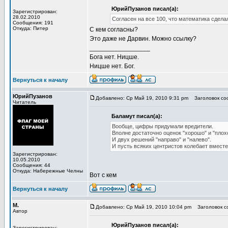
ЮрийПузанов писал(а):
Зарегистрирован:
28.02.2010
Согласен на все 100, что математика сделал
Сообщения: 191
Откуда: Питер
С кем согласны?
Это даже не Дарвин. Можно ссылку?
_________________
Бога нет. Ницше.
Ницше нет. Бог.
Вернуться к началу
ЮрийПузанов
Добавлено: Ср Май 19, 2010 9:31 pm
Заголовок соо
Читатель
Баламут писал(а):
Вообще, цифры придумали вредители.
Вполне достаточно оценок "хорошо" и "плох
И двух решений "направо" и "налево".
И пусть всяких центристов колебает вместе
Зарегистрирован:
10.05.2010
Сообщения: 44
Откуда: Набережные Челны
Вот с кем
Вернуться к началу
М.
Добавлено: Ср Май 19, 2010 10:04 pm
Заголовок со
Автор
ЮрийПузанов писал(а):
Зарегистрирован: