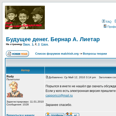
FAQ
Проф
Будущее денег. Бернар А. Лиетар
На страницу
Пред.
1
,
2
,
3
След.
Список форумов malchish.org
->
Вопросы теории
Автор
Rudy
Добавлено: Ср Май 12, 2010 3:14 pm
Заголовок соо
Политолог
Порылся в инете не нашёл где скачать обсужда
Если у кого есть электронная версия пришлите 
capporicci@mail.ru
Зарегистрирован: 11.01.2010
Сообщения: 1028
Заранее спасибо.
Вернуться к началу