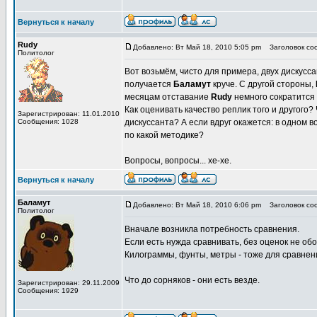
Вернуться к началу
Rudy
Добавлено: Вт Май 18, 2010 5:05 pm
Заголовок соо
Политолог
Вот возьмём, чисто для примера, двух дискусс
получается
Баламут
круче. С другой стороны,
месяцам отставание
Rudy
немного сократится (
Как оценивать качество реплик того и другог
Зарегистрирован: 11.01.2010
Сообщения: 1028
дискуссанта? А если вдруг окажется: в одном 
по какой методике?
Вопросы, вопросы... хе-хе.
Вернуться к началу
Баламут
Добавлено: Вт Май 18, 2010 6:06 pm
Заголовок соо
Политолог
Вначале возникла потребность сравнения.
Если есть нужда сравнивать, без оценок не обо
Килограммы, фунты, метры - тоже для сравнен
Что до сорняков - они есть везде.
Зарегистрирован: 29.11.2009
Сообщения: 1929