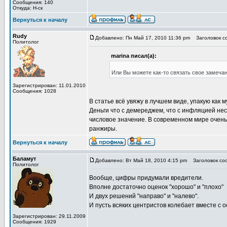
Сообщения: 140
Откуда: Н-ск
Вернуться к началу
Rudy
Добавлено: Пн Май 17, 2010 11:36 pm
Заголовок со
Политолог
marina писал(а):
Или Вы можете как-то связать свое замечан
Зарегистрирован: 11.01.2010
Сообщения: 1028
В статье всё увяжу в лучшем виде, упакую как м
Деньги что с демереджем, что с инфляцией не
числовое значение. В современном мире очень 
ранжиры.
Вернуться к началу
Баламут
Добавлено: Вт Май 18, 2010 4:15 pm
Заголовок соо
Политолог
Вообще, цифры придумали вредители.
Вполне достаточно оценок "хорошо" и "плохо"
И двух решений "направо" и "налево".
И пусть всяких центристов колебает вместе с 
Зарегистрирован: 29.11.2009
Сообщения: 1929