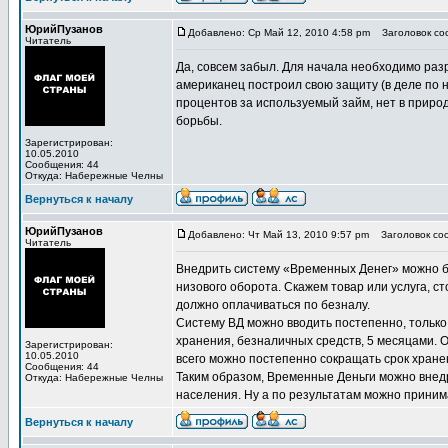
ЮрийПузанов
Добавлено: Ср Май 12, 2010 4:58 pm
Заголовок соо
Читатель
Да, совсем забыл. Для начала необходимо разр
американец построил свою защиту (в деле по не
процентов за используемый займ, нет в приро
борьбы.
Зарегистрирован:
10.05.2010
Сообщения: 44
Откуда: Набережные Челны
Вернуться к началу
ЮрийПузанов
Добавлено: Чт Май 13, 2010 9:57 pm
Заголовок соо
Читатель
Внедрить систему «Временных Денег» можно б
низового оборота. Скажем товар или услуга, ст
должно оплачиваться по безналу.
Систему ВД можно вводить постепенно, только
хранения, безналичных средств, 5 месяцами. 
Зарегистрирован:
10.05.2010
всего можно постепенно сокращать срок хранен
Сообщения: 44
Таким образом, Временные Деньги можно внед
Откуда: Набережные Челны
населения. Ну а по результатам можно приним
Вернуться к началу