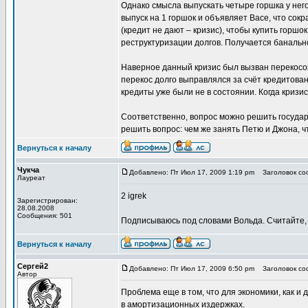
Однако смысла выпускать четыре горшка у него
выпуск на 1 горшок и объявляет Васе, что сок
(кредит не дают – кризис), чтобы купить горшо
реструктуризации долгов. Получается банальное
Наверное данный кризис был вызван перекосо
перекос долго выправлялся за счёт кредитован
кредиты уже были не в состоянии. Когда кризи
Соответственно, вопрос можно решить государс
решить вопрос: чем же занять Петю и Джона, 
Вернуться к началу
Чукча
Добавлено: Пт Июл 17, 2009 1:19 pm
Заголовок сооб
Лауреат
2 igrek
Зарегистрирован:
28.08.2008
Сообщения: 501
Подписываюсь под словами Вольда. Считайте, ч
Вернуться к началу
Сергей2
Добавлено: Пт Июл 17, 2009 6:50 pm
Заголовок сооб
Автор
Проблема еще в том, что для экономики, как 
в амортизационных издержках.