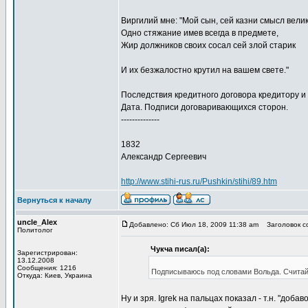
Виргилий мне: "Мой сын, сей казни смысл велик
Одно стяжание имев всегда в предмете,
Жир должников своих сосал сей злой старик
И их безжалостно крутил на вашем свете."
Последствия кредитного договора кредитору и
Дата. Подписи договаривающихся сторон.
--------------
1832
Александр Сергеевич
http://www.stihi-rus.ru/Pushkin/stihi/89.htm
Вернуться к началу
uncle_Alex
Добавлено: Сб Июл 18, 2009 11:38 am
Заголовок соо
Политолог
Чукча писал(а):
Зарегистрирован:
13.12.2008
Сообщения: 1216
Подписываюсь под словами Вольда. Считайте
Откуда: Киев, Украина
Ну и зря. Igrek на пальцах показал - т.н. "до