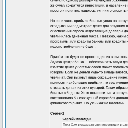
сумму, по одному доллару на каждый сожжённый
же сумму сократятся инвестиции, и население 
просто и понятно, надеюсь, тут никто спорить н
Но если часть прибыли богатых ушла на спекул
складывании под матрас: денег для создания н
обеспечения спроса недостающие доллары дос
увеличилась денежная масса. Неважно, каким с
программы, или кредиты банкам, или кредиты 
недопотребления не будет.
Причём это будет не просто один из возможн
Задача центробанка — обеспечивать такую ден
изъятие денег у богатых слоёв может помочь то
говорим. Если же деньги куда-то вкладываются
увеличат. Они вызовут лишь сокращение инвест
приносят наибольшие прибыли, то увеличение 
отозвать деньги из этих пузырей. Таким образо
богатых к бедным. Хотя остановить эти спеку
восстановило бы совокупный спрос без дополн
финансового рынка. Но уж никак не налогами.
Сергей2
Сергей2 писал(а):
Пока Сэм вкладывал свои инвестиции в расш