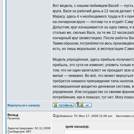
Вот модель, с нашим любимцем Васей — пусть н
круга. Вася за рабочий день в 12 часов делает
Марксу, здесь 4 ч необходимого труда и 8 ч пр
на гончарном круге — потому-то и отдаёт Сэму 
Допустим, круг изнашивается за одну смену, и
столько же, сколько Васе, за те же 12 часов р
гончарный круг (инвестиции). После работы Вас
Таким образом, потребляется весь произведён
есть, но лишь моральная, в эксплуатации Сэмо
Модель упрощённая, здесь прибыль получается 
прибыль, это сути не изменит, уловить только 
том, что ни один капиталист не проедает всю св
жильё — неважно. Во всё, что может вернуться с
требуется никакого принуждения типа налогов
несовершенная кредитно-денежная система, ко
управления. Или государство со своими фанн
потребления, как я показал, тут нет. Могу пока
Вернуться к началу
Вольд
Добавлено: Пт Июл 17, 2009 11:08 am
Заголовок соо
Политик
igrek писал(а):
Зарегистрирован: 02.11.2008
Сообщения: 997