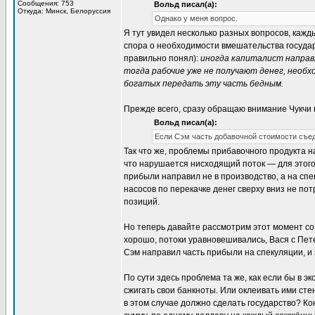
Сообщения: 753
Вольд писал(а):
Откуда: Минск, Белоруссия
Однако у меня вопрос.
Я тут увидел несколько разных вопросов, кажды
спора о необходимости вмешательства государс
правильно понял):
иногда капиталист направл
тогда рабочие уже не получают денег, необх
богатых передать эту часть бедным.
Прежде всего, сразу обращаю внимание Чукчи 
Вольд писал(а):
Если Сэм часть добавочной стоимости съеда
Так что же, проблемы прибавочного продукта н
что нарушается нисходящий поток — для этог
прибыли направил не в производство, а на спе
насосов по перекачке денег сверху вниз не пот
позиций.
Но теперь давайте рассмотрим этот момент со
хорошо, потоки уравновешивались, Вася с Пет
Сэм направил часть прибыли на спекуляции, и з
По сути здесь проблема та же, как если бы в 
сжигать свои банкноты. Или оклеивать ими сте
в этом случае должно сделать государство? Ко