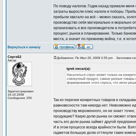
По поводу налогов. Годик назад прижали меня о
затраты выросли плюс налоги и поборы. Прибыл
прибыли хватало на всё – можно сказать, золот
производство себя материально и морально о
организовать и все производители и потребите
процент, рынок и планирование. Только банко
места, а значит по прежнему война, т.е. я хоте
Вернуться к началу
Сергей2
Добавлено: Пн Июл 20, 2009 2:55 pm
Заголовок сооб
Автор
igrek писал(а):
Насытиться спрос может только на конкрет
совокупный продукт, самые разные товары и
формирования этого спроса, что легко реш
Зарегистрирован:
16.10.2008
Сообщения: 250
Так из перечня конкретных товаров и складыв
равновесности там никогда нет. Невозможно ид
производству мороженного, он не знает точно, 
продукцию? Какую долю рынка он сможет отвое
часть его доли рынка займет другой предпринима
И в этом процессе всегда крайности были. Взя
гаджетов большую долю оттянули такие компани