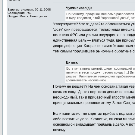
Чукча писал(а):
Зарегистрирован: 05.11.2008
Сообщения: 753
По Вашему, вроде как все само рассосется. 
Откуда: Минск, Белоруссия
в виде кредитов, этой "героиновой дозы", к
Утверждаете? Что ж, давайте обмениваться утв
"дозу" они превращаются, только когда вмеш
политика ФРС или усилия государства по подде
единственная цель — влиться туда, где прибыль
дворе дефляция. Как раз не самотёк заставил 
тем самым порушившее рыночные обратные с
Цитата:
Есть куча предприятий, фирм, корпораций и
выкупить весь продукт своего труда. [...] В
решает. Капитализм генерирует прибавочны
(реализовать неселению).
Почему не решает? На чём основана такая уве
начался спад. До тех пор, пока деньги не изым
необходимый, так и прибавочный (прости меня, 
принципиальных препонов этому. Закон Сэя, к
Если капиталист не спрятал прибыль под матрас
либо вложить в дело. К счастью, он свои милли
основном он вкладывает прибыль в дело. А пот
почему.