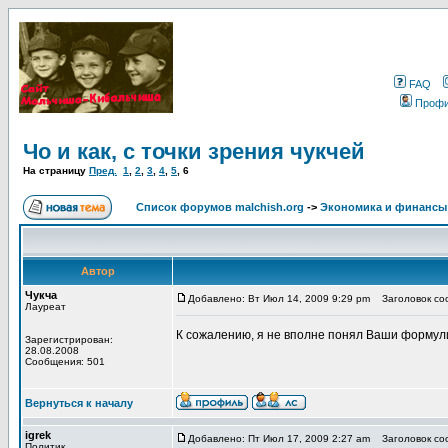
FAQ
Проф
Чо и как, с точки зрения чукчей
На страницу
Пред.
1
,
2
,
3
,
4
,
5
,
6
Список форумов malchish.org
->
Экономика и финансы
Автор
Чукча
Добавлено: Вт Июл 14, 2009 9:29 pm
Заголовок сооб
Лауреат
К сожалению, я не вполне понял Ваши формул
Зарегистрирован:
28.08.2008
Сообщения: 501
Вернуться к началу
igrek
Добавлено: Пт Июл 17, 2009 2:27 am
Заголовок сооб
Политик