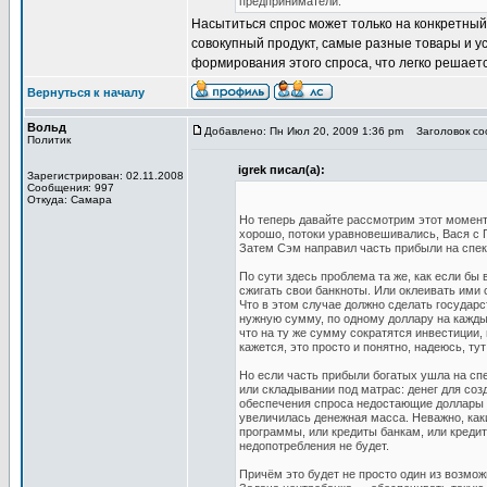
предприниматели.
Насытиться спрос может только на конкретный
совокупный продукт, самые разные товары и ус
формирования этого спроса, что легко решает
Вернуться к началу
Вольд
Добавлено: Пн Июл 20, 2009 1:36 pm
Заголовок сооб
Политик
igrek писал(а):
Зарегистрирован: 02.11.2008
Сообщения: 997
Откуда: Самара
Но теперь давайте рассмотрим этот момент
хорошо, потоки уравновешивались, Вася с 
Затем Сэм направил часть прибыли на спеку
По сути здесь проблема та же, как если бы
сжигать свои банкноты. Или оклеивать ими 
Что в этом случае должно сделать государс
нужную сумму, по одному доллару на каждый
что на ту же сумму сократятся инвестиции,
кажется, это просто и понятно, надеюсь, тут
Но если часть прибыли богатых ушла на спе
или складывании под матрас: денег для соз
обеспечения спроса недостающие доллары д
увеличилась денежная масса. Неважно, как
программы, или кредиты банкам, или кредит
недопотребления не будет.
Причём это будет не просто один из возмо