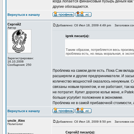
когда лопается финансовый пузырь деньги как т
другие обогащаются.
Вернуться к началу
Сергей2
Добавлено: Сб Июл 18, 2009 4:49 pm
Заголовок сооб
Автор
igrek писал(а):
Таким образом, потребляется весь произве
проблема есть, но лишь моральная, в эксп
Зарегистрирован:
16.10.2008
Сообщения: 250
Проблема на самом деле есть. Пока Сэм вклады
расширяли и другие предприниматели. И засыпа
количество мощностей оказалось ненужным. Соб
связаны новым проектом, и не работают, так ка
не потратит. Купит дорогое колье жене, и Pate
больше усугубит положение в экономике.
Проблема не в самой прибавочной стоимости, а
Вернуться к началу
uncle_Alex
Добавлено: Сб Июл 18, 2009 8:50 pm
Заголовок сооб
Политолог
Сергей2 писал(а):
Зарегистрирован: