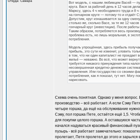
Откуда: Самара
Вот модель, с нашим любимцем Васей — пуст
круга. Вася за рабочий день в 12 часов дел
Марксу, здесь 4 ч необходимого труда и 8 ч
на гончарном круге — потому-то и отдаёт Сэ
Допустим, круг изнашивается за одну смену,
столько же, сколько Васе, за те же 12 часо
гончарный круг (инвестиции). После работы
Таким образом, потребляется весь произве
проблема есть, но лишь моральная, в эксп
потребления.
Модель упрощённая, здесь прибыль получает
прибыль, это сути не изменит, уловить толь
в том, что ни один капиталист не проедает в
жильё — неважно. Во всё, что может вернуть
требуется никакого принуждения типа нало
несовершенная кредитно-денежная система, 
управления. Или государство со своими ф
потребления, как я показал, тут нет. Могу п
нарисовать.
Схема очень понятная. Однако у меня вопрос. 
производство – всё работает. А если Сэму Пе
четыре горшка, да ещё на обслуживание нужно 
Сэму, пол горшка Пете, остаётся ещё 1,5. Что
для покупки целого горшка. А оставшуюся част
начался надуваться красивый финансовый пуз
пузырь - всё работает замечательно: показат
пролетает, Петя пролетел до этого и зарылся 