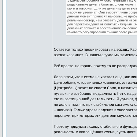
Задача центробанка — обеспечивать такую 
рода изъятие денег у богатых слоёв может п
как мы говорим. Если же деньги куда-то вк
массу не увеличат. Они вызовут лишь сокра
данный момент приносят наибольшие прибыл
реальный сектор, чем отозвать деньги из э
для перекачки денег от богатых к бедным. 
денежных потоках и восстановило бы совок
какого-то регулирования финансового рынка
Остаётся только процитировать на вскидку Ка
воевать сложно». В нашем случае мы заменяем
Всё просто, но горшки почему то не распродаю
Дело в том, что в схеме не хватает ещё, как 
Центробанк, который мягко компенсирует жел
(Центробанк) хочет не спасти Сэма, а нажитьс
пузыри, не возбранял подсаживать Петю на деш
его инвестиционной деятельности. Я думают, 
но дело в том, что при стабильной системе сл
– нажива!). Только угроза падения в хаос зас
порогами, при которых эти деятели спускаются 
Поэтому придумать схему стабильного функцио
реальность. А воплощённая схема, пусть даже