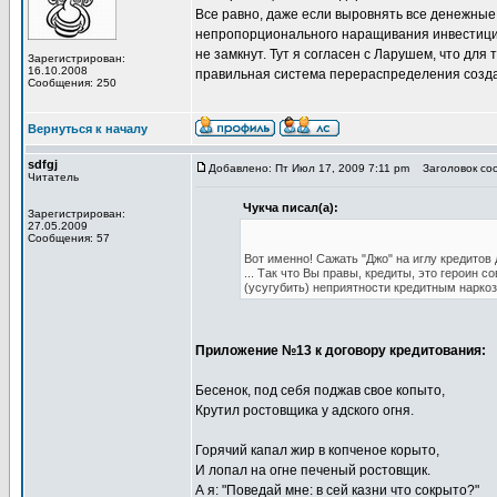
Все равно, даже если выровнять все денежные
непропорционального наращивания инвестиций
не замкнут. Тут я согласен с Ларушем, что дл
Зарегистрирован:
16.10.2008
правильная система перераспределения созда
Сообщения: 250
Вернуться к началу
sdfgj
Добавлено: Пт Июл 17, 2009 7:11 pm
Заголовок сооб
Читатель
Чукча писал(а):
Зарегистрирован:
27.05.2009
Сообщения: 57
Вот именно! Сажать "Джо" на иглу кредитов
... Так что Вы правы, кредиты, это героин 
(усугубить) неприятности кредитным наркоз
Приложение №13 к договору кредитования:
Бесенок, под себя поджав свое копыто,
Крутил ростовщика у адского огня.
Горячий капал жир в копченое корыто,
И лопал на огне печеный ростовщик.
А я: "Поведай мне: в сей казни что сокрыто?"