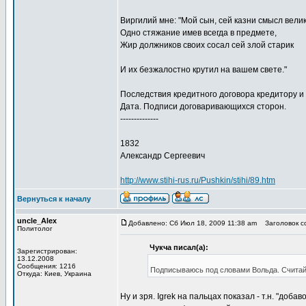
Виргилий мне: "Мой сын, сей казни смысл велик
Одно стяжание имев всегда в предмете,
Жир должников своих сосал сей злой старик
И их безжалостно крутил на вашем свете."
Последствия кредитного договора кредитору и
Дата. Подписи договаривающихся сторон.
--------------
1832
Александр Сергеевич
http://www.stihi-rus.ru/Pushkin/stihi/89.htm
Вернуться к началу
uncle_Alex
Добавлено: Сб Июл 18, 2009 11:38 am
Заголовок соо
Политолог
Чукча писал(а):
Зарегистрирован:
13.12.2008
Сообщения: 1216
Подписываюсь под словами Вольда. Считайте
Откуда: Киев, Украина
Ну и зря. Igrek на пальцах показал - т.н. "до