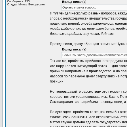
Сообщения: 753
Вольд писал(а):
Откуда: Минск, Белоруссия
Однако у меня вопрос.
Я тут увидел несколько разных вопросов, кажды
спора о необходимости вмешательства государс
правильно понял):
иногда капиталист направл
тогда рабочие уже не получают денег, необх
богатых передать эту часть бедным.
Прежде всего, сразу обращаю внимание Чукчи 
Вольд писал(а):
Если Сэм часть добавочной стоимости съеда
Так что же, проблемы прибавочного продукта н
что нарушается нисходящий поток — для этог
прибыли направил не в производство, а на спе
насосов по перекачке денег сверху вниз не пот
позиций.
Но теперь давайте рассмотрим этот момент со
хорошо, потоки уравновешивались, Вася с Пет
Сэм направил часть прибыли на спекуляции, и з
По сути здесь проблема та же, как если бы в 
сжигать свои банкноты. Или оклеивать ими сте
в этом случае должно сделать государство? Ко