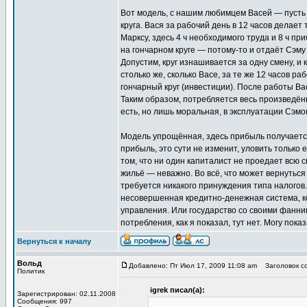
Вот модель, с нашим любимцем Васей — пусть н
круга. Вася за рабочий день в 12 часов делает
Марксу, здесь 4 ч необходимого труда и 8 ч пр
на гончарном круге — потому-то и отдаёт Сэму 
Допустим, круг изнашивается за одну смену, и
столько же, сколько Васе, за те же 12 часов р
гончарный круг (инвестиции). После работы Вас
Таким образом, потребляется весь произведён
есть, но лишь моральная, в эксплуатации Сэмо
Модель упрощённая, здесь прибыль получается 
прибыль, это сути не изменит, уловить только 
том, что ни один капиталист не проедает всю св
жильё — неважно. Во всё, что может вернуться с
требуется никакого принуждения типа налогов
несовершенная кредитно-денежная система, ко
управления. Или государство со своими фанн
потребления, как я показал, тут нет. Могу пока
Вернуться к началу
Вольд
Добавлено: Пт Июл 17, 2009 11:08 am
Заголовок соо
Политик
igrek писал(а):
Зарегистрирован: 02.11.2008
Сообщения: 997