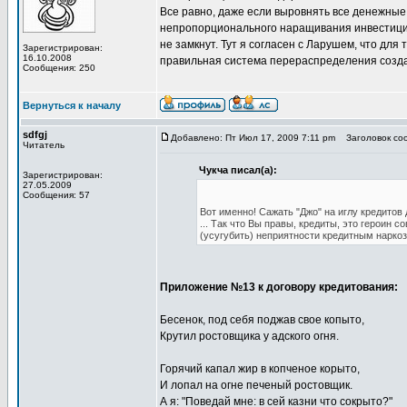
Все равно, даже если выровнять все денежные
непропорционального наращивания инвестиций
не замкнут. Тут я согласен с Ларушем, что дл
Зарегистрирован:
16.10.2008
правильная система перераспределения созда
Сообщения: 250
Вернуться к началу
sdfgj
Добавлено: Пт Июл 17, 2009 7:11 pm
Заголовок сооб
Читатель
Чукча писал(а):
Зарегистрирован:
27.05.2009
Сообщения: 57
Вот именно! Сажать "Джо" на иглу кредитов
... Так что Вы правы, кредиты, это героин 
(усугубить) неприятности кредитным наркоз
Приложение №13 к договору кредитования:
Бесенок, под себя поджав свое копыто,
Крутил ростовщика у адского огня.
Горячий капал жир в копченое корыто,
И лопал на огне печеный ростовщик.
А я: "Поведай мне: в сей казни что сокрыто?"