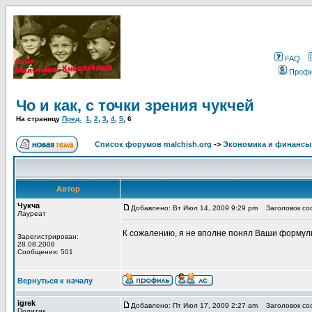
FAQ
Проф
Чо и как, с точки зрения чукчей
На страницу
Пред.
1
,
2
,
3
,
4
,
5
,
6
Список форумов malchish.org
->
Экономика и финансы
Автор
Чукча
Добавлено: Вт Июл 14, 2009 9:29 pm
Заголовок сооб
Лауреат
К сожалению, я не вполне понял Ваши формул
Зарегистрирован:
28.08.2008
Сообщения: 501
Вернуться к началу
igrek
Добавлено: Пт Июл 17, 2009 2:27 am
Заголовок сооб
Политик