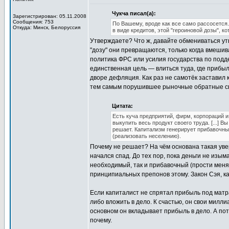
Чукча писал(а):
Зарегистрирован: 05.11.2008
Сообщения: 753
По Вашему, вроде как все само рассосется. 
Откуда: Минск, Белоруссия
в виде кредитов, этой "героиновой дозы", к
Утверждаете? Что ж, давайте обмениваться утв
"дозу" они превращаются, только когда вмеш
политика ФРС или усилия государства по подде
единственная цель — влиться туда, где прибыль
дворе дефляция. Как раз не самотёк заставил 
тем самым порушившее рыночные обратные с
Цитата:
Есть куча предприятий, фирм, корпораций и
выкупить весь продукт своего труда. [...] В
решает. Капитализм генерирует прибавочны
(реализовать неселению).
Почему не решает? На чём основана такая уве
начался спад. До тех пор, пока деньги не изым
необходимый, так и прибавочный (прости меня, 
принципиальных препонов этому. Закон Сэя, к
Если капиталист не спрятал прибыль под матрас
либо вложить в дело. К счастью, он свои милли
основном он вкладывает прибыль в дело. А пот
почему.