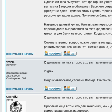
Однако смысла выпускать четыре горшка у него
выпуск на 1 горшок и объявляет Васе, что сок
(кредит не дают – кризис), чтобы купить горшо
реструктуризации долгов. Получается банальное
Наверное данный кризис был вызван перекосо
перекос долго выправлялся за счёт кредитован
кредиты уже были не в состоянии. Когда кризи
Соответственно, вопрос можно решить государс
решить вопрос: чем же занять Петю и Джона, 
Вернуться к началу
Чукча
Добавлено: Пт Июл 17, 2009 1:19 pm
Заголовок сооб
Лауреат
2 igrek
Зарегистрирован:
28.08.2008
Сообщения: 501
Подписываюсь под словами Вольда. Считайте, ч
Вернуться к началу
Сергей2
Добавлено: Пт Июл 17, 2009 6:50 pm
Заголовок сооб
Автор
Проблема еще в том, что для экономики, как 
в амортизационных издержках.