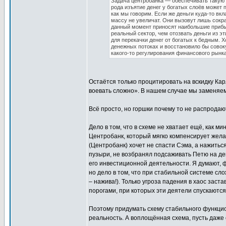
Задача центробанка — обеспечивать такую 
рода изъятие денег у богатых слоёв может п
как мы говорим. Если же деньги куда-то вк
массу не увеличат. Они вызовут лишь сокра
данный момент приносят наибольшие прибыл
реальный сектор, чем отозвать деньги из э
для перекачки денег от богатых к бедным. 
денежных потоках и восстановило бы совок
какого-то регулирования финансового рынка
Остаётся только процитировать на вскидку Ка
воевать сложно». В нашем случае мы заменяем
Всё просто, но горшки почему то не распродаю
Дело в том, что в схеме не хватает ещё, как 
Центробанк, который мягко компенсирует жел
(Центробанк) хочет не спасти Сэма, а нажитьс
пузыри, не возбранял подсаживать Петю на деш
его инвестиционной деятельности. Я думают, 
но дело в том, что при стабильной системе сл
– нажива!). Только угроза падения в хаос зас
порогами, при которых эти деятели спускаются 
Поэтому придумать схему стабильного функцио
реальность. А воплощённая схема, пусть даже