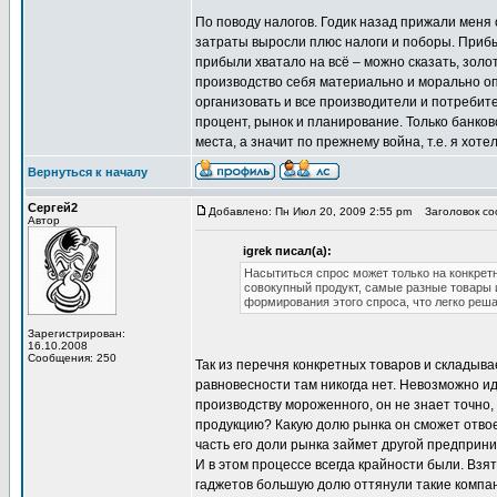
По поводу налогов. Годик назад прижали меня о
затраты выросли плюс налоги и поборы. Прибыл
прибыли хватало на всё – можно сказать, золот
производство себя материально и морально о
организовать и все производители и потребите
процент, рынок и планирование. Только банко
места, а значит по прежнему война, т.е. я хоте
Вернуться к началу
Сергей2
Добавлено: Пн Июл 20, 2009 2:55 pm
Заголовок сооб
Автор
igrek писал(а):
Насытиться спрос может только на конкрет
совокупный продукт, самые разные товары и
формирования этого спроса, что легко реш
Зарегистрирован:
16.10.2008
Сообщения: 250
Так из перечня конкретных товаров и складыв
равновесности там никогда нет. Невозможно ид
производству мороженного, он не знает точно, 
продукцию? Какую долю рынка он сможет отвое
часть его доли рынка займет другой предпринима
И в этом процессе всегда крайности были. Взя
гаджетов большую долю оттянули такие компани