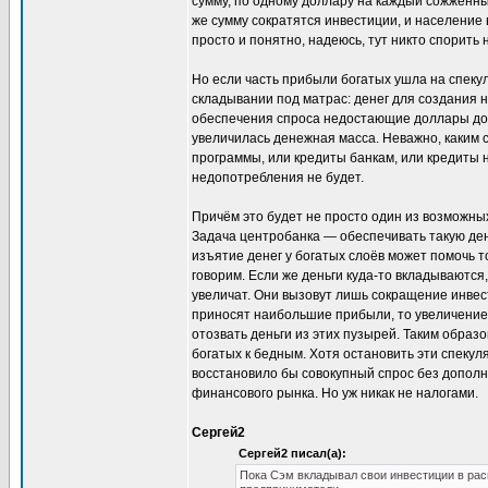
сумму, по одному доллару на каждый сожжённый
же сумму сократятся инвестиции, и население 
просто и понятно, надеюсь, тут никто спорить н
Но если часть прибыли богатых ушла на спекул
складывании под матрас: денег для создания н
обеспечения спроса недостающие доллары дос
увеличилась денежная масса. Неважно, каким с
программы, или кредиты банкам, или кредиты 
недопотребления не будет.
Причём это будет не просто один из возможн
Задача центробанка — обеспечивать такую ден
изъятие денег у богатых слоёв может помочь то
говорим. Если же деньги куда-то вкладываются
увеличат. Они вызовут лишь сокращение инвест
приносят наибольшие прибыли, то увеличение 
отозвать деньги из этих пузырей. Таким образо
богатых к бедным. Хотя остановить эти спеку
восстановило бы совокупный спрос без дополн
финансового рынка. Но уж никак не налогами.
Сергей2
Сергей2 писал(а):
Пока Сэм вкладывал свои инвестиции в расш