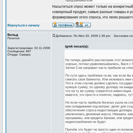
предприниматели.
Насытиться спрос может только на конкретный
совокупный продукт, самые разные товары и ус
формирования этого спроса, что легко решает
Вернуться к началу
Вольд
Добавлено: Пн Июл 20, 2009 1:36 pm
Заголовок сооб
Политик
igrek писал(а):
Зарегистрирован: 02.11.2008
Сообщения: 997
Откуда: Самара
Но теперь давайте рассмотрим этот момент
хорошо, потоки уравновешивались, Вася с 
Затем Сэм направил часть прибыли на спеку
По сути здесь проблема та же, как если бы
сжигать свои банкноты. Или оклеивать ими 
Что в этом случае должно сделать государс
нужную сумму, по одному доллару на каждый
что на ту же сумму сократятся инвестиции,
кажется, это просто и понятно, надеюсь, тут
Но если часть прибыли богатых ушла на спе
или складывании под матрас: денег для соз
обеспечения спроса недостающие доллары д
увеличилась денежная масса. Неважно, как
программы, или кредиты банкам, или кредит
недопотребления не будет.
Причём это будет не просто один из возмо