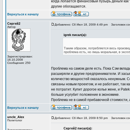
когда лопается финансовый пузырь деньги как т
другие обогащаются.
Вернуться к началу
Сергей2
Добавлено: Сб Июл 18, 2009 4:49 pm
Заголовок сооб
Автор
igrek писал(а):
Таким образом, потребляется весь произве
проблема есть, но лишь моральная, в эксп
Зарегистрирован:
16.10.2008
Сообщения: 250
Проблема на самом деле есть. Пока Сэм вклады
расширяли и другие предприниматели. И засыпа
количество мощностей оказалось ненужным. Соб
связаны новым проектом, и не работают, так ка
не потратит. Купит дорогое колье жене, и Pate
больше усугубит положение в экономике.
Проблема не в самой прибавочной стоимости, а
Вернуться к началу
uncle_Alex
Добавлено: Сб Июл 18, 2009 8:50 pm
Заголовок сооб
Политолог
Сергей2 писал(а):
Зарегистрирован: