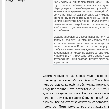
Откуда: Самара
Вот модель, с нашим любимцем Васей — пуст
круга. Вася за рабочий день в 12 часов дел
Марксу, здесь 4 ч необходимого труда и 8 ч
на гончарном круге — потому-то и отдаёт Сэ
Допустим, круг изнашивается за одну смену,
столько же, сколько Васе, за те же 12 часо
гончарный круг (инвестиции). После работы
Таким образом, потребляется весь произве
проблема есть, но лишь моральная, в эксп
потребления.
Модель упрощённая, здесь прибыль получает
прибыль, это сути не изменит, уловить толь
в том, что ни один капиталист не проедает в
жильё — неважно. Во всё, что может вернуть
требуется никакого принуждения типа нало
несовершенная кредитно-денежная система, 
управления. Или государство со своими ф
потребления, как я показал, тут нет. Могу п
нарисовать.
Схема очень понятная. Однако у меня вопрос. 
производство – всё работает. А если Сэму Пе
четыре горшка, да ещё на обслуживание нужно 
Сэму, пол горшка Пете, остаётся ещё 1,5. Что
для покупки целого горшка. А оставшуюся част
начался надуваться красивый финансовый пуз
пузырь - всё работает замечательно: показат
пролетает, Петя пролетел до этого и зарылся 