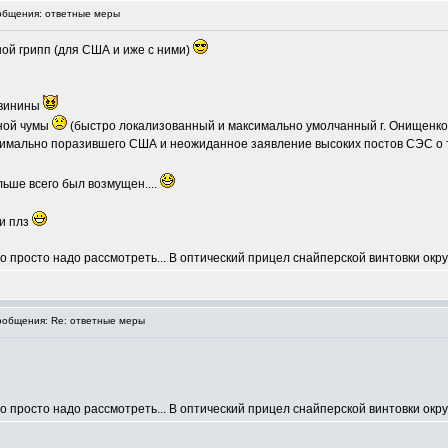
бщения: ответные меры
ной грипп (для США и иже с ними)
свинины
иной чумы
(быстро локализованный и максимально умолчанный г. Онищенк
имально поразившего США и неожиданное заявление высоких постов СЭС о т
льше всего был возмущен....
ки плз
, его просто надо рассмотреть... В оптический прицел снайперской винтовки ок
общения: Re: ответные меры
, его просто надо рассмотреть... В оптический прицел снайперской винтовки ок