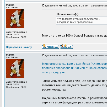
maxon
Добавлено: Чт Май 28, 2009 8:28 am
Заголовок соо
Site Admin
Наташа писал(а):
что то много страниц получается...
создам ка тему продолжение...
Зарегистрирован:
06.08.2004
Много - это когда 100 и более! Больше так не д
Сообщения: 5657
Вернуться к началу
maxon
Добавлено: Вс Май 31, 2009 2:06 pm
Заголовок соо
Site Admin
Министерство сельского хозяйства РФ подтвер
прогноз в диапазоне 85-90 млн. т. По ее слова
экспорт кукурузы.
Также министр подчеркнула, что созданная не
Зарегистрирован:
06.08.2004
готовится концепция деятельности данной гос
Сообщения: 5657
растениеводства.
По данным Минсельхоза России, в рамках посл
зерна из этого фонда для разгрузки элевато