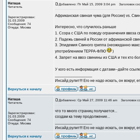
Наташа
Добавлено: Пт Май 15, 2009 3:04 pm
Заголовок соо
Читатель
Африканская свиная чума (для России) vs. Сви
Зарегистрирован:
31.03.2009
Сообщения: 74
Интересно, что случилось раньше
Откуда: Москва
1. Ссора с США по поводу ограничения ввоза 
2. Падежь свиней в России от африканской св
3. Эпидемия Свиного гриппа (неожиданно макс
употреблением ТЕРРА-ФЛЮ
)
4. Запрет на ввоз свинины из США и тех кто бо
У кого есть информация с датами--дайте ссыл
_________________
Инсайд рулит!!! Его не надо искать, он вокруг
Вернуться к началу
Наташа
Добавлено: Ср Май 27, 2009 11:46 am
Заголовок со
Читатель
что то много страниц получается...
Зарегистрирован:
создам ка тему продолжение...
31.03.2009
Сообщения: 74
_________________
Откуда: Москва
Инсайд рулит!!! Его не надо искать, он вокруг
Вернуться к началу