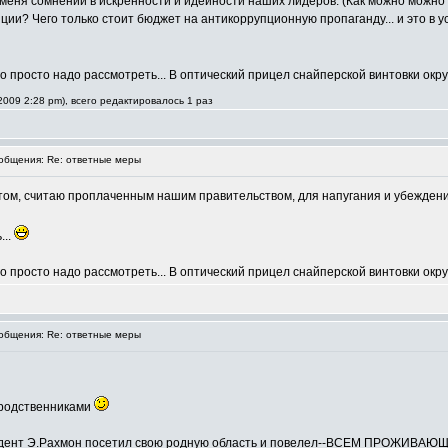
у меня сомнений в искренности и идейности наших лидеров. (Как можно можн
и? Чего только стоит бюджет на антикоррупционную пропаганду... и это в ус
, его просто надо рассмотреть... В оптический прицел снайперской винтовки ок
009 2:28 pm), всего редактировалось 1 раз
бщения: Re: ответные меры
том, считаю проплаченным нашим правительством, для напугания и убеждени
...
, его просто надо рассмотреть... В оптический прицел снайперской винтовки ок
бщения: Re: ответные меры
 родственниками
резидент Э.Рахмон посетил свою родную область и повелел--ВСЕМ ПРОЖИ