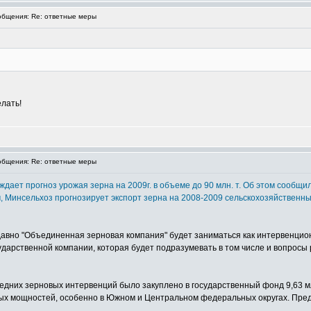
бщения: Re: ответные меры
елать!
бщения: Re: ответные меры
ждает прогноз урожая зерна на 2009г. в объеме до 90 млн. т. Об этом сообщ
м, Минсельхоз прогнозирует экспорт зерна на 2008-2009 сельскохозяйственный г
давно "Объединенная зерновая компания" будет заниматься как интервенцион
ударственной компании, которая будет подразумевать в том числе и вопросы 
едних зерновых интервенций было закуплено в государственный фонд 9,63 млн
рных мощностей, особенно в Южном и Центральном федеральных округах. Пре