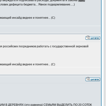
о утверждать и подписывать расходы, документы и законы
явно
лових дефицита бюджета... Явное подкармливание.....)
ружающий инсайд виднее и понятнее... (С)
я российских посредников работать с государственной зерновой
ружающий инсайд виднее и понятнее... (С)
ВАЮЩИМ В ДЕРЕВНЯХ (это равнина) СЕМЬЯМ ВЫДЕЛИТЬ ПО 20 СОТОК