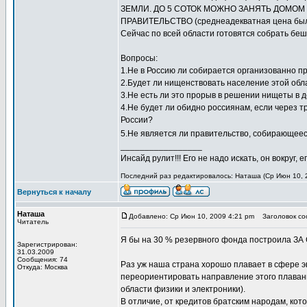
ЗЕМЛИ. ДО 5 СОТОК МОЖНО ЗАНЯТЬ ДОМО
ПРАВИТЕЛЬСТВО (среднеадекватная цена был
Сейчас по всей области готовятся собрать беш
Вопросы:
1.Не в Россию ли собирается организованно п
2.Будет ли нищенствовать население этой обл
3.Не есть ли это прорыв в решении нищеты в 
4.Не будет ли обидно россиянам, если через т
России?
5.Не является ли правительство, собирающееся
_________________
Инсайд рулит!!! Его не надо искать, он вокруг
Последний раз редактировалось: Наташа (Ср Июн 10, 2
Вернуться к началу
Наташа
Добавлено: Ср Июн 10, 2009 4:21 pm
Заголовок соо
Читатель
Я бы на 30 % резервного фонда построила ЗА 
Зарегистрирован:
31.03.2009
Сообщения: 74
Раз уж наша страна хорошо плавает в сфере эн
Откуда: Москва
переориентировать направление этого плавани
области физики и электроники).
В отличие, от кредитов братским народам, ко