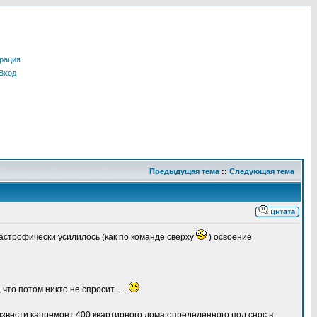
рация
Вход
Предыдущая тема
::
Следующая тема
астрофически усилилось (как по команде сверху
) освоение
что потом никто не спросит......
вести капремонт 400 квартирного дома определенного под снос в