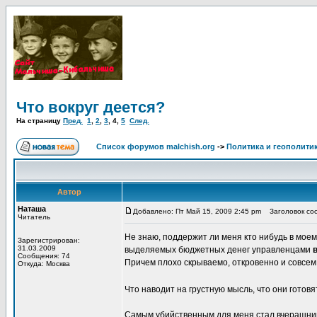
Что вокруг деется?
На страницу
Пред.
1
,
2
,
3
,
4
,
5
След.
Список форумов malchish.org
->
Политика и геополити
Автор
Наташа
Добавлено: Пт Май 15, 2009 2:45 pm
Заголовок соо
Читатель
Не знаю, поддержит ли меня кто нибудь в мое
Зарегистрирован:
31.03.2009
выделяемых бюджетных денег управленцами
Сообщения: 74
Причем плохо скрываемо, откровенно и совсем 
Откуда: Москва
Что наводит на грустную мысль, что они готовят
Самым убийственным для меня стал вчерашний