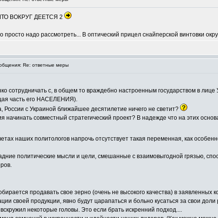
му ЧТО ВОКРУГ ДЕЕТСЯ 2
, его просто надо рассмотреть... В оптический прицел снайперской винтовки ок
бщения: Re: ответные меры
зко сотрудничать с, в общем то враждебно настроенным государством в лице
ющая часть его НАСЕЛЕНИЯ).
ва, России с Украиной ближайшее десятилетие ничего не светит?
ия начинать совместный стратегический проект? В надежде что на этих осно
етах наших политологов напрочь отсутствует такая переменная, как особенн
, задние политические мысли и цели, смешанные с взаимовыгодной грязью, спо
ров.
бирается продавать свое зерно (очень не высокого качества) в заявленных к
ции своей продукции, явно будут царапаться и больно кусаться за свои доли р
вскружил некоторые головы. Это если брать искренний подход....