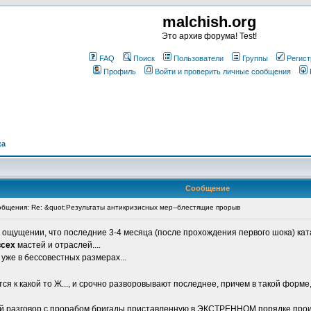
malchish.org
Это архив форума! Test!
FAQ
Поиск
Пользователи
Группы
Регист
Профиль
Войти и проверить личные сообщения
ка
Сообщение
бщения: Re: &quot;Результаты антикризисных мер--блестящие прорыв
м ощущении, что последние 3-4 месяца (после прохождения первого шока) кат
всех
мастей и отраслей....
уже в бессовестных размерах...
ся к какой то Ж..., и срочно разворовывают последнее, причем в такой форме, 
 разговор с прорабом бригады приставленную в ЭКСТРЕННОМ порядке произ