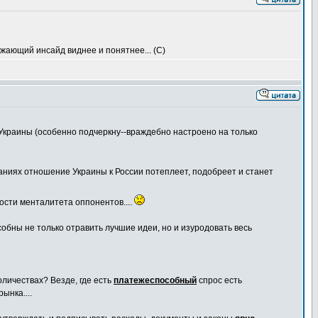
ружающий инсайд виднее и понятнее... (С)
 Украины (особенно подчеркну--враждебно настроено на только
ваниях отношение Украины к России потеплеет, подобреет и станет
ости менталитета оппонентов....
собны не только отравить лучшие идеи, но и изуродовать весь
оличествах? Везде, где есть
платежеспособный
спрос есть
ынка....