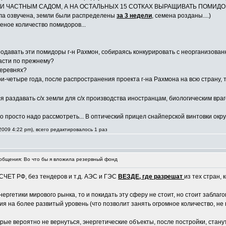
М И ЧАСТНЫМ САДОМ, А НА ОСТАЛЬНЫХ 15 СОТКАХ ВЫРАЩИВАТЬ ПОМИД
а озвучена, земли были распределены
за 3 недели
, семена розданы....)
еное количество помидоров...
родавать эти помидоры г-н Рахмон, собираясь конкурировать с неорганизов
асти по прежнему?
деревнях?
ри-четыре года, после распространения проекта г-на Рахмона на всю страну,
 раздавать с/х земли для с/х производства иностранцам, биологическим вра
, его просто надо рассмотреть... В оптический прицел снайперской винтовки ок
009 4:22 pm), всего редактировалось 1 раз
бщения: Во что бы я вложила резервный фонд
СЧЕТ РФ, без тендеров и т.д. АЭС и ГЭС
ВЕЗДЕ, где разрешат
из тех стран,
ергетики мирового рынка, то и покидать эту сферу не стоит, но стоит забл
я на более развитый уровень (что позволит занять огромное количество, не
торые вероятно не вернуться, энергетические объекты, после постройки, ст