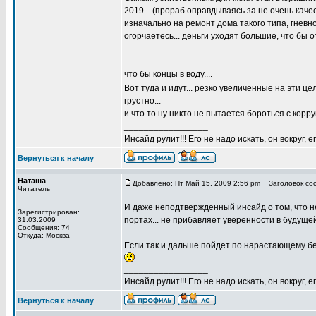
2019... (прораб оправдываясь за не очень к
изначально на ремонт дома такого типа, гневн
огорчаетесь... деньги уходят большие, что бы 
что бы концы в воду....
Вот туда и идут... резко увеличенные на эти ц
грустно...
и что то ну никто не пытается бороться с корруп
_________________
Инсайд рулит!!! Его не надо искать, он вокруг
Вернуться к началу
Наташа
Добавлено: Пт Май 15, 2009 2:56 pm
Заголовок соо
Читатель
И даже неподтвержденный инсайд о том, что не
Зарегистрирован:
портах... не прибавляет уверенности в будущей 
31.03.2009
Сообщения: 74
Откуда: Москва
Если так и дальше пойдет по нарастающему безо
_________________
Инсайд рулит!!! Его не надо искать, он вокруг
Вернуться к началу