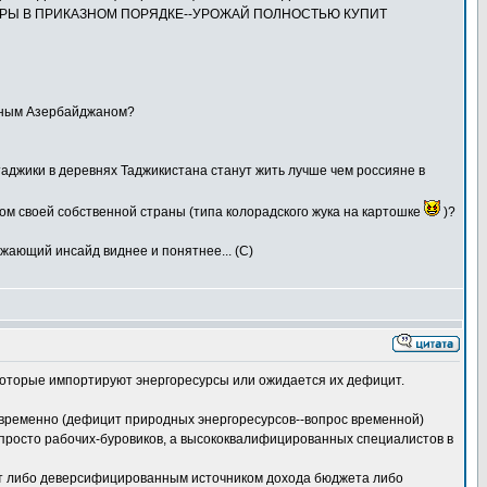
ОРЫ В ПРИКАЗНОМ ПОРЯДКЕ--УРОЖАЙ ПОЛНОСТЬЮ КУПИТ
анным Азербайджаном?
 таджики в деревнях Таджикистана станут жить лучше чем россияне в
гом своей собственной страны (типа колорадского жука на картошке
)?
ружающий инсайд виднее и понятнее... (С)
 которые импортируют энергоресурсы или ожидается их дефицит.
аговременно (дефицит природных энергоресурсов--вопрос временной)
 просто рабочих-буровиков, а высококвалифицированных специалистов в
анут либо деверсифицированным источником дохода бюджета либо