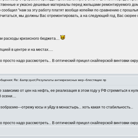
ачественные и ужасно дешевые материалы перед жильцами ремонтируемого до
о сообщил "нам за эту работу платят вообще копейки по сравнению с прошлым г
отчитаться, мы должны Вас отремонтировать, а на следующий год, Вас скорее вс
ели расходы кризисного бюджета....
цией в центре и на местах.....
, его просто надо рассмотреть... В оптический прицел снайперской винтовки ок
бщения: Re: &amp;quot;Результаты антикризисных мер--блестящие пр
 зависимо от цен на нефть, ее реализация в этом году у РФ стремиться к ну
осени....
бразию---отрежу косы и уйду в монастырь... хоть какая то стабильность...
, его просто надо рассмотреть... В оптический прицел снайперской винтовки ок