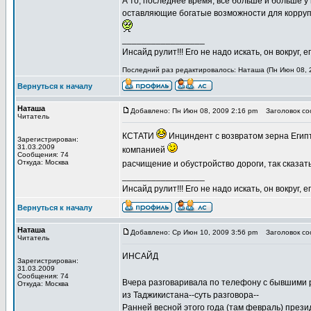
А то, последнее время, все больше и больше 
оставляющие богатые возможности для коррупци
_________________
Инсайд рулит!!! Его не надо искать, он вокруг
Последний раз редактировалось: Наташа (Пн Июн 08, 2
Вернуться к началу
Наташа
Добавлено: Пн Июн 08, 2009 2:16 pm
Заголовок соо
Читатель
КСТАТИ
Инциндент с возвратом зерна Егип
Зарегистрирован:
31.03.2009
компанией
Сообщения: 74
Откуда: Москва
расчищение и обустройство дороги, так сказать
_________________
Инсайд рулит!!! Его не надо искать, он вокруг
Вернуться к началу
Наташа
Добавлено: Ср Июн 10, 2009 3:56 pm
Заголовок соо
Читатель
ИНСАЙД
Зарегистрирован:
31.03.2009
Сообщения: 74
Вчера разговаривала по телефону с бывшими
Откуда: Москва
из Таджикистана--суть разговора--
Ранней весной этого года (там февраль) п