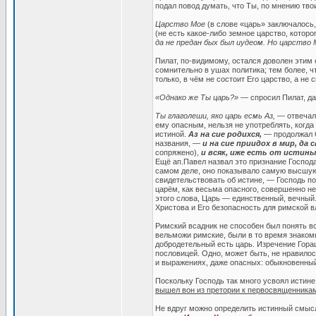
подал повод думать, что Ты, по мнению тв
Царство Мое
(в слове «царь» заключалось,
(не есть какое-либо земное царство, которо
да не предан бых был иудеом. Но царство
Пилат, по-видимому, остался доволен этим 
сомнительно в ушах политика; тем более, ч
только, в чём не состоит Его царство, а не 
«Однако же Ты царь?»
— спросил Пилат, да
Ты глаголеши, яко царь есмь Аз,
— отвечал 
ему опасным, нельзя не употреблять, когд
истиной.
Аз на сие родихся,
— продолжал О
названия, —
и на сие приидох в мир, д
сопряжено),
и всяк, иже есть от истины
Ещё ап.Павел назвал это признание Господа
самом деле, оно показывало самую высшую 
свидетельствовать об истине, — Господь п
царём, как весьма опасного, совершенно н
этого слова, Царь — единственный, вечный
Христова и Его безопасность для римской в
Римский всадник не способен был понять в
вельможи римские, были в то время знаком
добродетельный есть царь. Изречение Горац
пословицей. Одно, может быть, не нравилось
и выражениях, даже опасных: обыкновенный,
Поскольку Господь так много усвоял истине
вышел вон из претории к первосвященника
Не вдруг можно определить истинный смысл