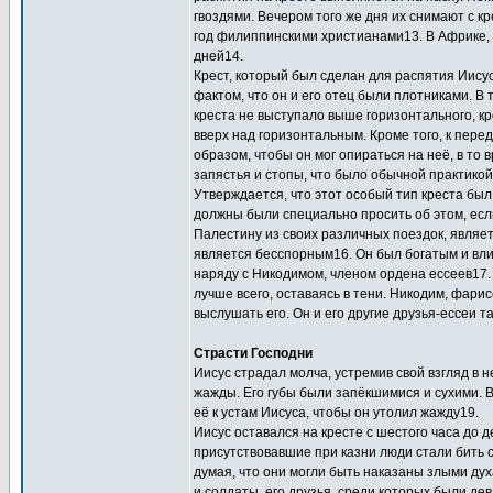
гвоздями. Вечером того же дня их снимают с 
год филиппинскими христианами13. В Африке, 
дней14.
Крест, который был сделан для распятия Иисус
фактом, что он и его отец были плотниками. В
креста не выступало выше горизонтального, кр
вверх над горизонтальным. Кроме того, к пере
образом, чтобы он мог опираться на неё, в то 
запястья и стопы, что было обычной практикой
Утверждается, что этот особый тип креста был
должны были специально просить об этом, если
Палестину из своих различных поездок, являет
является бесспорным16. Он был богатым и вли
наряду с Никодимом, членом ордена ессеев17. 
лучше всего, оставаясь в тени. Никодим, фари
выслушать его. Он и его другие друзья-ессеи 
Страсти Господни
Иисус страдал молча, устремив свой взгляд в не
жажды. Его губы были запёкшимися и сухими. В 
её к устам Иисуса, чтобы он утолил жажду19.
Иисус оставался на кресте с шестого часа до д
присутствовавшие при казни люди стали бить с
думая, что они могли быть наказаны злыми ду
и солдаты, его друзья, среди которых были д