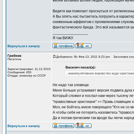
жизни Вольных Волей людей, героизация мучен
Видите как помогает проснуться от религиозн
А Вы опять нас пытаетесь погрузить в харак
сниженным аффектом с проявлениями слуховых
фантастического бреда. Это всё называется ш
_________________
Я так ВИЖУ.
Вернуться к началу
Грибник
Добавлено: Вс Фев 13, 2011 9:23 pm
Заголовок сооб
Писатель
Василич писал(а):
Зарегистрирован: 11.12.2010
Сообщения: 450
...манипулятивное воровство иудо-христиа
Откуда: инженер из СССР
Не надо так зловеще.
Меня больше устраивает версия подвига духа н
Который сложил и послал нам через тысячу лет
"правослвные христиане" == Правь славящие 
Мол, не бойтесь князя говорящего:"Кто не со мно
А чтобы себя не потерять назовитесь "правосл
Да и попам греческим так вроде бы легче народ
Вернуться к началу