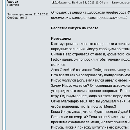
Vaydya
Добавлено: Вс Фев 13, 2011 11:04 pm
Заголовок соо
Новичок
Отрывок из книги кашмирского профессора Фи
Зарегистрирован: 11.02.2011
исламских и санскритских первоисточников)
Сообщения: 3
Распятие Иисуса на кресте
Иерусалим
К этому времени главные священники и книжник
народные волнения. Иисусу сообщили об этом з
Симон Пётр отречётся от него и, кроме того, о
Гефсимания, он попросил, чтобы ученики подож
молился:
Авва Отче! всё возможно Тебе; пронеси чашу си
В то время как он совершал эту волнующую моли
Иисус молился Богу, ему явился ангел с небес 
Зачем Иисус молился? Он совершал истовую мол
утверждал, что если искренне попросить Бога 
веру. Однажды ранее, когда он стоял перед ис
Отче! благодарю Тебя, что Ты услышал Меня. Я 
чтобы поверили, что Ты послал Меня.3
Когда Иисус узнал, что он будет предан Иудой
Боялся ли он смерти? Если он не боялся смерт
проблема озадачивала меня, и ответ пришёл и
Иисуса. Ниже я привожу цитату из его работы: