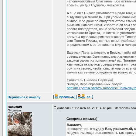
человеколюбивый Спаситель. Все остальные
времен, до дня Судного,- лжехристы.
А еще имя Пилата упоминается ради того, ч
выдуманную личность. При упоминании име
в мире. Ибо даже по свидетельствам язычес
римским наместником. Известна ли вам сла
своего благодетеля, но не забывают злодея
историчности Христа, но никто не усомнилс
времена правления римского кесаря Тивери
имя Понтия Пилата, святые отцы никейские
определенном месте явился в мир и жил ср
Еще имя Пилата внесено в Верую, чтобы об
совершенными, были написаны язычниками.
законов одним из исполнителей их, Понтие
язычников оказались совершенным ничтоже
сойти на землю, чтобы спасти мир от все
звучит как вечное осуждение не только испо
Святитель Николай Сербский
"
Верую
. Вера образованных людей"
http://lib.eparhia-saratov.ru/books/13n/nikolay/b
Вернуться к началу
Василич
Добавлено: Вс Фев 13, 2011 4:18 pm
Заголовок сооб
Писатель
Сестрица писал(а):
Василич
,
не поделитесь
откуда у Вас, уважаемый, 
ли духа, имеющего возможность там прису