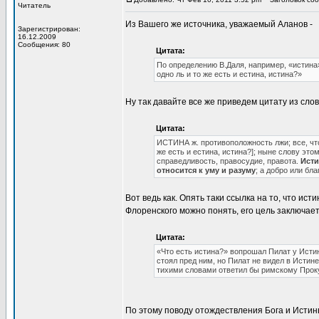
Читатель
Из Вашего же источника, уважаемый Аланов -
Зарегистрирован:
16.12.2009
Сообщения: 80
Цитата:
По определению В.Даля, например, «истина»—
одно ль и то же есть и естина, истина?»
Ну так давайте все же приведем цитату из слов
Цитата:
ИСТИНА ж. противоположность лжи; все, что в
же есть и естина, истина?]; ныне слову это
справедливость, правосудие, правота.
Исти
относится к уму и разуму
; а добро или бла
Вот ведь как. Опять таки ссылка на то, что исти
Флоренского можно понять, его цель заключает
Цитата:
«Что есть истина?» вопрошал Пилат у Истин
стоял пред ним, но Пилат не видел в Истин
тихими словами ответил бы римскому Прок
По этому поводу отождествления Бога и Истин