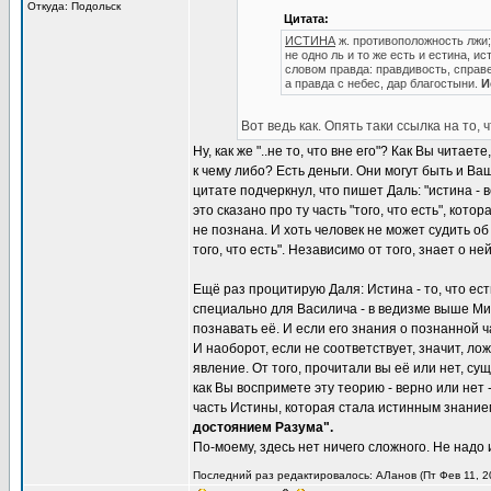
Откуда: Подольск
Цитата:
ИСТИНА
ж. противоположность лжи; 
не одно ль и то же есть и естина, и
словом правда: правдивость, справ
а правда с небес, дар благостыни.
И
Вот ведь как. Опять таки ссылка на то, 
Ну, как же "..не то, что вне его"? Как Вы чит
к чему либо? Есть деньги. Они могут быть и Ва
цитате подчеркнул, что пишет Даль: "истина - 
это сказано про ту часть "того, что есть", кото
не познана. И хоть человек не может судить об
того, что есть". Независимо от того, знает о не
Ещё раз процитирую Даля: Истина - то, что ес
специально для Василича - в ведизме выше Мир
познавать её. И если его знания о познанной 
И наоборот, если не соответствует, значит, ло
явление. От того, прочитали вы её или нет, су
как Вы воспримете эту теорию - верно или нет
часть Истины, которая стала истинным знанием
достоянием Разума".
По-моему, здесь нет ничего сложного. Не надо 
Последний раз редактировалось: АЛанов (Пт Фев 11, 20