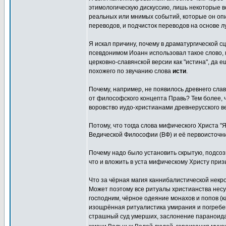
этимологическую дискуссию, лишь некоторые 
реальных или мнимых событий, которые он оп
переводов, и подчисток переводов на основе л
Я искал причину, почему в драматургической 
псевдонимом Иоанн использовал такое слово, 
церковно-славянской версии как "истина", да 
похожего по звучанию слова
исти
.
Почему, например, не появилось древнего сла
от философского концепта Правь? Тем более, 
воровство иудо-христианами древнерусского в
Потому, что тогда слова мифического Христа "
Ведической Философии (ВФ) и её первоисточн
Почему надо было установить скрытую, подсоз
что и вложить в уста мифическому Христу призы
Что за чёрная магия каннибалистической нек
Может поэтому все ритуалы христианства несу
господним, чёрное одеяние монахов и попов (
изощрённая ритуалистика умирания и погребе
страшный суд умерших, заслонение параноида