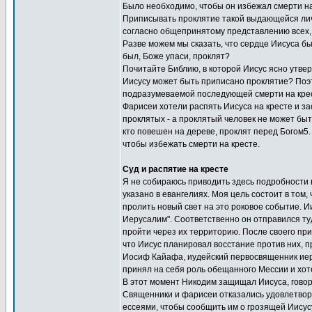
Было необходимо, чтобы он избежал смерти на 
Приписывать проклятие такой выдающейся личн
согласно общепринятому представлению всех, к
Разве можем мы сказать, что сердце Иисуса бы
был, Боже упаси, проклят?
Почитайте Библию, в которой Иисус ясно утверж
Иисусу может быть приписано проклятие? Поэто
подразумеваемой последующей смерти на кре
Фарисеи хотели распять Иисуса на кресте и з
проклятых - а проклятый человек не может быт
кто повешен на дереве, проклят перед Богом5.
чтобы избежать смерти на кресте.
Суд и распятие на кресте
Я не собираюсь приводить здесь подробности в
указано в евангелиях. Моя цель состоит в том,
пролить новый свет на это роковое событие. Ии
Иерусалим". Соответственно он отправился ту
пройти через их территорию. После своего пр
что Иисус планировал восстание против них, п
Иосиф Кайафа, иудейский первосвященник иерус
принял на себя роль обещанного Мессии и хот
В этот момент Никодим защищал Иисуса, говоря
Священники и фарисеи отказались удовлетвори
ессеями, чтобы сообщить им о грозящей Иисусу