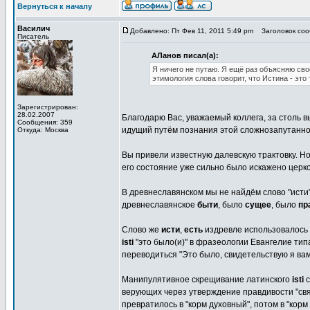
Вернуться к началу
Василич
Добавлено: Пт Фев 11, 2011 5:49 pm
Заголовок сооб
Писатель
АЛанов писал(а):
Я ничего не путаю. Я ещё раз объясняю своё 
этимология слова говорит, что Истина - это 
Зарегистрирован:
28.02.2007
Благодарю Вас, уважаемый коллега, за столь в
Сообщения: 359
идущий путём познания этой сложнозапутанно
Откуда: Москва
Вы привели известную далевскую трактовку. Н
его состояние уже сильно было искажено церк
В древнеславянском мы не найдём слово "исти"
древнеславянское
быти
, было
сущее
, было
пр
Слово же
исти
,
есть
издревле использовалось 
isti
"это было(и)" в фразеологии Евангелие тип
переводиться "Это было, свидетельствую я вам.
Манипулятивное скрещивание латинского
isti
с
верующих через утверждение правдивости "свящ
превратилось в "корм духовный", потом в "корм