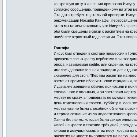
конкретную дату вынесения приговора Иисусу. 
согласно сообщению, приведённому на этой мед
Эта дата требует тщательной проверки. Иисус
рекомендации Иосифа Кайафы, первосвященника
этого мы можем заключить, что Иисус был распят
оба были смещены в связи с распятием на крес
наиболее вероятный год распятия. Этот вопро
Голгофа
Иисус был отведён в составе процессии к Голг
прикреплялась к кресту верёвками или гвоздям
опора, называемая sedile, или сидение, на кот
имелась дополнительная подпорка для отдыха 
скамеечке для стоп. "Жертвы распятия на кре
время от времени облегчать свои страдания, о
Иудейские женщины обычно приносили и поили 
смешанного с полынью, и он заставлял жертву 
жертву не сразу, а подвергать её мукам в тече
день отдохновения евреев - субботу, и, если 
жертва уже не была способной облегчать свои 
и теряла сознание из-за недостаточного крово
Ханна Вилльямс, которая была свидетелем рас
живой на кресте в течение трёх дней, прежде 
юноши и девушки каждый год несут кресты на 
распятия на кресте выполняется на пасху. Не