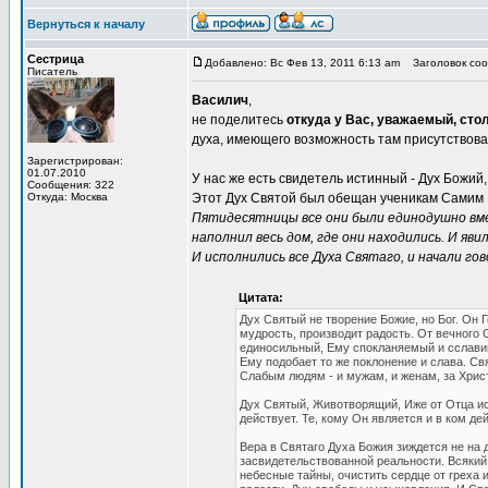
Вернуться к началу
Сестрица
Добавлено: Вс Фев 13, 2011 6:13 am
Заголовок сооб
Писатель
Василич
,
не поделитесь
откуда у Вас, уважаемый, стол
духа, имеющего возможность там присутствов
Зарегистрирован:
01.07.2010
У нас же есть свидетель истинный - Дух Божий,
Сообщения: 322
Откуда: Москва
Этот Дух Святой был обещан ученикам Самим 
Пятидесятницы все они были единодушно вмес
наполнил весь дом, где они находились. И яви
И исполнились все Духа Святаго, и начали гово
Цитата:
Дух Святый не творение Божие, но Бог. Он 
мудрость, производит радость. От вечного
единосильный, Ему спокланяемый и сславим
Ему подобает то же поклонение и слава. С
Слабым людям - и мужам, и женам, за Христ
Дух Святый, Животворящий, Иже от Отца исх
действует. Те, кому Он является и в ком де
Вера в Святаго Духа Божия зиждется не на д
засвидетельствованной реальности. Всякий,
небесные тайны, очистить сердце от греха 