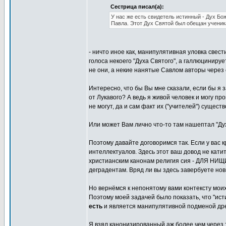
Сестрица писал(а):
У нас же есть свидетель истинный - Дух Бо
Павла. Этот Дух Святой был обещан ученик
- ничто иное как, манипулятивная уловка све
голоса некоего "Духа Святого", а галлюцинируе
не они, а некие нанятые Савлом авторы через
Интересно, что бы Вы мне сказали, если бы я з
от Лукавого? А ведь я живой человек и могу пр
не могут, да и сам факт их ("учителей") сущест
Или может Вам лично что-то там нашептал "Дух
Поэтому давайте договоримся так. Если у вас к
интеллектуалов. Здесь этот ваш довод не катит
христианским канонам религия сия - ДЛЯ НИЩИ
деградентам. Вряд ли вы здесь завербуете но
Но вернёмся к непонятому вами контексту моих
Поэтому моей задачей было показать, что "ис
есть
и является манипулятивной подменой др
Я взял канонизированный аж более чем через 