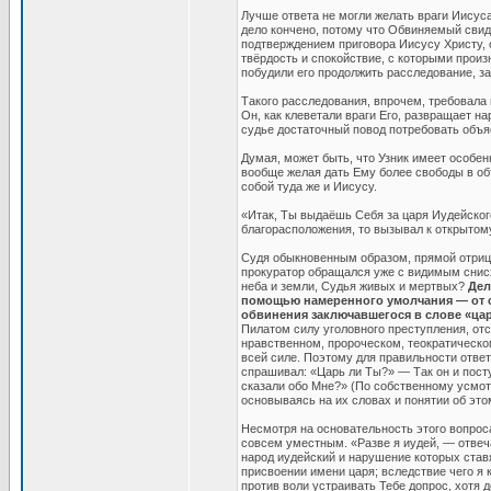
Лучше ответа не могли желать враги Иисуса,
дело кончено, потому что Обвиняемый свид
подтверждением приговора Иисусу Христу, 
твёрдость и спокойствие, с которыми прои
побудили его продолжить расследование, 
Такого расследования, впрочем, требовала 
Он, как клеветали враги Его, развращает на
судье достаточный повод потребовать объя
Думая, может быть, что Узник имеет особе
вообще желая дать Ему более свободы в объ
собой туда же и Иисусу.
«Итак, Ты выдаёшь Себя за царя Иудейског
благорасположения, то вызывал к открытом
Судя обыкновенным образом, прямой отриц
прокуратор обращался уже с видимым снис
неба и земли, Судья живых и мертвых?
Дел
помощью намеренного умолчания — от с
обвинения заключавшегося в слове «ца
Пилатом силу уголовного преступления, от
нравственном, пророческом, теократическо
всей силе. Поэтому для правильности ответ
спрашивал: «Царь ли Ты?» — Так он и посту
сказали обо Мне?» (По собственному усмот
основываясь на их словах и понятии об эт
Несмотря на основательность этого вопроса
совсем уместным. «Разве я иудей, — отвеч
народ иудейский и нарушение которых ставя
присвоении имени царя; вследствие чего я 
против воли устраивать Тебе допрос, хотя д