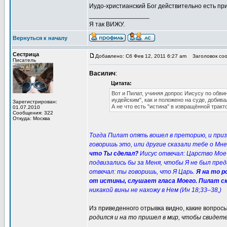
Иудо-христианский Бог действительно есть при
_________________
Я так ВИЖУ.
Вернуться к началу
Сестрица
Добавлено: Сб Фев 12, 2011 6:27 am
Заголовок соо
Писатель
Василич
:
Цитата:
Вот и Пилат, учиняя допрос Иисусу по обв
иудейским", как и положено на суде, добива
Зарегистрирован:
А не что есть "истина" в извращённой тракт
01.07.2010
Сообщения: 322
Откуда: Москва
Тогда Пилат опять вошел в преторию, и призв
говоришь это, или другие сказали тебе о Мне
что Ты сделал?
Иисус отвечал: Царство Мое 
подвизались бы за Меня, чтобы Я не был пре
отвечал: ты говоришь, что Я Царь.
Я на то р
от истины, слушает гласа Моего. Пилат с
никакой вины не нахожу в Нем (Ин 18;33–38,)
Из приведенного отрывка видно, какие вопрос
родился и на то пришел в мир, чтобы свидет