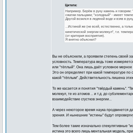
Цитата:
Например. Берём в руку камень и говорим: 
сжатии пальцами; "холодный" - имеет темп
Другой возился в ледяной воде и взяв в рук
...Истиной же (не всей, естественно, а тол
кинетической энергии молекул", т.е. темпер
(от критерия восприятия).
Я внятно объяснил?
Вы не объяснили, а проявили степень своей з
условность. Температура ведь тоже измеряетс
или "тёплый". Она лишь даёт условное мерное 
Это он определяет при какой температуре по 
какой "тёплым". Действительность лишена эти
То же касается и понятия "твёрдый камень". "Т
молекул, те из атомов ... и т.д. до субэлемента
взаимодействие сгустков энергии...
А через некоторое время наука продвинется д
зрения. И нынешние "истины" будут опровергн
Тем более такие изначально спекулятивные "ист
истина это всего лишь ментальная модель, при