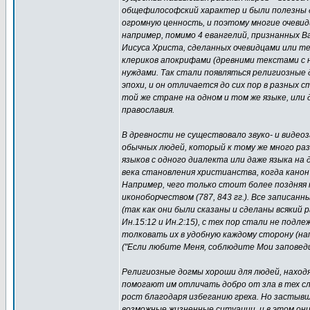
общефилософский характер и были полезны д
огромную ценность, и поэтому многие очеви
например, помимо 4 евангелий, признанных В
Иисуса Христа, сделанных очевидцами или тем
клериков апокрифами (древними текстами с 
нуждами. Так стали появляться религиозные
эпохи, и он отличается до сих пор в разных 
той же стране на одном и том же языке, или
православия.
В древности не существовало звуко- и виде
обычных людей, который к тому же много раз
языков с одного диалекта или даже языка на 
века становления христианства, когда канон
Например, чего только стоит более поздняя н
иконоборчеством (787, 843 гг.). Все записан
(так как они были сказаны и сделаны всякий 
Ин.15:12 и Ин.2:15), с тех пор стали не под
толковать их в удобную каждому сторону (нап
("Если любите Меня, соблюдите Мои заповеди"
Религиозные догмы хороши для людей, наход
помогают им отличать добро от зла в тех сл
рост благодаря избеганию греха. Но застыв
возможные жизненные ситуации, и в этом о