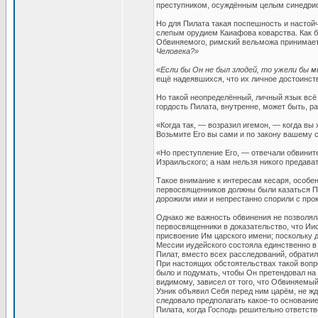
преступником, осуждённым целым синедри
Но для Пилата такая поспешность и настой
слепым орудием Каиафова коварства. Как б
Обвиняемого, римский вельможа принимает 
Человека?»
«Если бы Он не был злодей, то ужели бы 
ещё надеявшихся, что их личное достоинств
Но такой неопределённый, личный язык всё
гордость Пилата, внутренне, может быть, р
«Когда так, — возразил игемон, — когда вы 
Возьмите Его вы сами и по закону вашему с
«Но преступление Его, — отвечали обвинит
Израильского; а нам нельзя никого предават
Такое внимание к интересам кесаря, особе
первосвященников должны были казаться Пи
дорожили ими и непрестанно спорили с про
Однако же важность обвинения не позволяла
первосвященники в доказательство, что Ии
присвоение Им царского имени; поскольку 
Мессии иудейского состояла единственно в 
Пилат, вместо всех расследований, обратил
При настоящих обстоятельствах такой вопро
было и подумать, чтобы Он претендовал на 
видимому, зависел от того, что Обвиняемый 
Узник объявил Себя перед ним царём, не жда
следовало предполагать какое-то основани
Пилата, когда Господь решительно ответст