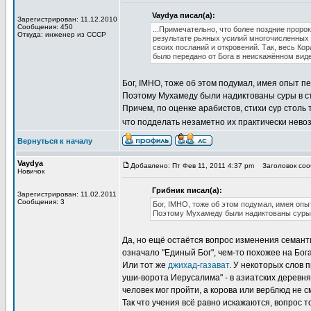
Vaydya писал(а):
Зарегистрирован: 11.12.2010
Сообщения: 450
...Примечательно, что более поздние проро
Откуда: инженер из СССР
результате рьяных усилий многочисленных 
своих посланий и откровений. Так, весь Ко
было передано от Бога в неискажённом виде
Бог, IMHO, тоже об этом подумал, имея опыт п
Поэтому Мухамеду были надиктованы суры в ст
Причем, по оценке арабистов, стихи сур столь 
что подделать незаметно их практически нево
Вернуться к началу
Vaydya
Добавлено: Пт Фев 11, 2011 4:37 pm
Заголовок сооб
Новичок
Грибник писал(а):
Зарегистрирован: 11.02.2011
Сообщения: 3
Бог, IMHO, тоже об этом подумал, имея опы
Поэтому Мухамеду были надиктованы суры в
Да, но ещё остаётся вопрос изменения семант
означало "Единый Бог", чем-то похожее на Бог
Или тот же
джихад-газават
. У некоторых слов 
уши-ворота Иерусалима" - в азиатских деревня
человек мог пройти, а корова или верблюд не
Так что учения всё равно искажаются, вопрос т