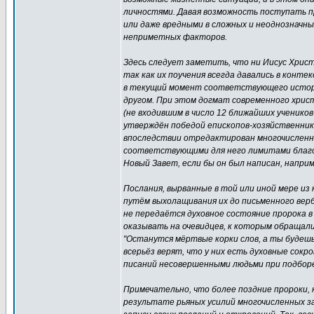
личностями. Давая возможность поступать п
или даже вредными в сложных и неоднозначны
неприметных факторов.
Здесь следует заметить, что ни Иисус Христо
так как их поучения всегда давались в конт
в текущий момент соответствующего историч
другом. При этом догмат современного хрис
(не входившим в число 12 ближайших учеников
утверждён победой епископов-хозяйственник
впоследствии отредактирован многочисленны
соответствующими для него лимитами благос
Новый Завет, если бы он был написан, наприм
Послания, вырванные в той или иной мере и
путём выхолащивания их до письменного верб
не передаётся духовное состояние пророка в
оказывать на очевидцев, к которым обращалис
"Останутся мёртвые корки слов, а ты будешь
всерьёз верят, что у них есть духовные сок
писаний несовершенными людьми при подборе 
Примечательно, что более поздние пророки,
результате рьяных усилий многочисленных за