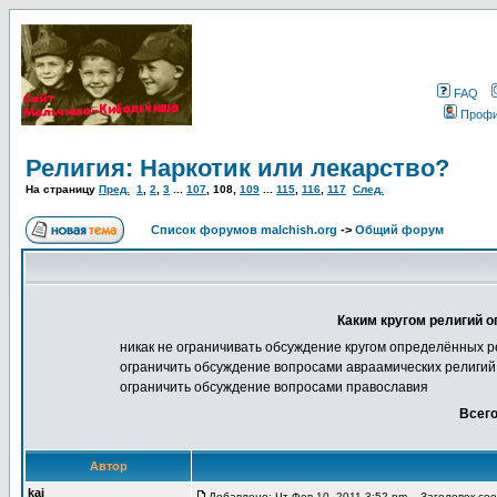
FAQ
Проф
Религия: Наркотик или лекарство?
На страницу
Пред.
1
,
2
,
3
...
107
,
108
,
109
...
115
,
116
,
117
След.
Список форумов malchish.org
->
Общий форум
Каким кругом религий о
никак не ограничивать обсуждение кругом определённых р
ограничить обсуждение вопросами авраамических религий 
ограничить обсуждение вопросами православия
Всего
Автор
kai
Добавлено: Чт Фев 10, 2011 3:52 pm
Заголовок сооб