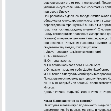
решили спасти его от мести его врагов8. После
ученики Иисуса совещались с Иосифом из Ари
приговора Иисусу.
При раскопках в древнем городе Аквиле около
обнаружена комиссаром по искусствам из фра
переведена на французский в 1810 г. На обра
пластина послана каждому племени". С момент
В году семнадцатом правления императора цез
(Ханане) и первосвященнике Кайафе, жрецах Б
приговаривает Иисуса из Назарета к смерти н
свидетельству людей, говорящих, что:
i. Иисус - совратитель [с пути истинного].
ii. Он - мятежник.
iii. Он - враг закона.
iv. Он ложно называет себя Сыном Бога.
v. Он ложно называет себя Царём Иудейским.
vi. Он вошёл в иерусалимский храм в сопровож
Приказывается первому центуриону Квилию Кор
он ни был, бедный или богатый, препятствова
Иисуса:
Даниил Робани, фарисей; Иоанн Робани; Рафаи
Когда было распятие на кресте?
Не вступая в полемику о подлинности медной 
рассмотрения. Во-первых, мы узнали имена св