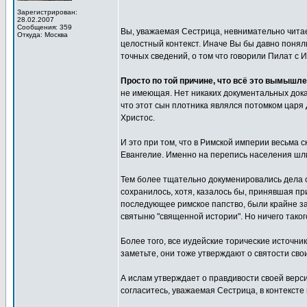
Зарегистрирован:
28.02.2007
Сообщения: 359
Вы, уважаемая Сестрица, невнимательно чита
Откуда: Москва
целостный контекст. Иначе Вы бы давно поняли, 
точных сведений, о том что говорили Пилат с 
Просто по той причине, что всё это вымышл
не имеющая. Нет никаких документальных доказ
что этот сын плотника являлся потомком царя
Христос.
И это при том, что в Римской империи весьма 
Евангелие. Именно на перепись населения шл
Тем более тщательно докуменировались дела су
сохранилось, хотя, казалось бы, принявшая п
последующее римское папство, были крайне за
святыню "священной истории". Но ничего такого
Более того, все иудейские торические источни
заметьте, они тоже утверждают о святости свои
А ислам утверждает о правдивости своей версии
согласитесь, уважаемая Сестрица, в контексте 