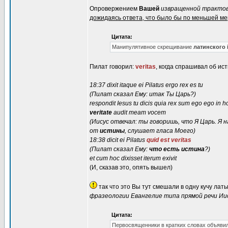
Опровержением
Вашей
извращенной тракто
дожидаясь ответа, что было бы по меньшей мер
Цитата:
Манипулятивное скрещивание
латинского i
Пилат говорил:
veritas
, когда спрашивал об ист
18:37 dixit itaque ei Pilatus ergo rex es tu
(Пилат сказал Ему: итак Ты Царь?)
respondit Iesus tu dicis quia rex sum ego ego in
veritate
audit meam vocem
(Иисус отвечал: ты говоришь, что Я Царь. Я
от
истины
, слушает гласа Моего)
18:38 dicit ei Pilatus
quid est veritas
(Пилат сказал Ему:
что есть истина
?)
et cum hoc dixisset iterum exivit
(И, сказав это, опять вышел)
так что это Вы тут смешали в одну кучу латы
фразеологии Евангелие типа прямой речи Ии
Цитата:
Первосвященники в кратких словах объявили