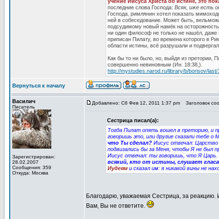
учение Иисуса Христа об истине, это по
последние слова Господа:
Всяк, иже есть 
Господа, римлянин хотел показать мимоходо
ней в собеседование. Может быть, вельможа
подсудимому новый намёк на осторожность,
ни один философ не только не нашёл, даже 
приписан Пилату, во времена которого в Р
области истины, всё разрушали и подверга
Как бы то ни было, но, выйдя из претории,
совершенно невиновным (Ин. 18:38,).
http://mystudies.narod.ru/library/b/borisov/last/
Вернуться к началу
Василич
Добавлено: Сб Фев 12, 2011 1:37 pm
Заголовок соо
Писатель
Сестрица писал(а):
Тогда Пилат опять вошел в преторию, и пр
говоришь это, или другие сказали тебе о 
что Ты сделал?
Иисус отвечал: Царство 
подвизались бы за Меня, чтобы Я не был 
Иисус отвечал: ты говоришь, что Я Царь.
Зарегистрирован:
всякий, кто от истины, слушает гласа
28.02.2007
Сообщения: 359
Иудеям
и сказал им: я никакой вины не нах
Откуда: Москва
Благодарю, уважаемая Сестрица, за реакцию. И
Вам, Вы не ответите.