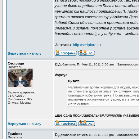
записи своих посланий и откровений. Так, ве
учение было передано от Бога в неискажённом 
нём много бы нашлось противоречий"). Также и
времена пятого сикхского гуру Арджана Дева
Гобинд Сингх объявил своим преемником под н
индуизма и ислама, почерпнув у ислама абсол
достойны поклонения), а у индуизма – медит
Источник:
http://scripture.ru
Вернуться к началу
Сестрица
Добавлено: Пт Фев 11, 2011 5:56 am
Заголовок сооб
Писатель
Vaydya
Цитата:
Религиозные догмы хороши для людей, нахо
им отличать добро от зла в тех случаях, к
Зарегистрирован:
благодаря избеганию греха. Но застывшие 
01.07.2010
Сообщения: 322
возможные жизненные ситуации, и в этом 
Откуда: Москва
личностями
.
Еще одна
проницательная личность
указывае
Вернуться к началу
Грибник
Добавлено: Пт Фев 11, 2011 3:32 pm
Заголовок сооб
Писатель