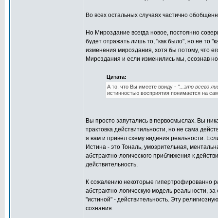
Во всех остальных случаях частично обобщён
Но Мироздание всегда новое, постоянно сове
будет отражать лишь то, "как было", но не то 
изменения мироздания, хотя бы потому, что ег
Мироздания и если изменились мы, осознав нов
Цитата:
А то, что Вы имеете ввиду -
"...это всего л
истинностью восприятия понимается на сам
Вы просто запутались в первосмыслах. Вы ника
трактовка действитильности, но не сама дейст
я вам и привёл схему видения реальности. Есл
Истина - это Тональ, умозрительная, ментальн
абстрактно-логического приближения к действ
действительность.
К сожалению некоторые гипертрофированно ра
абстрактно-логическую модель реальности, за 
"истиной" - действительность. Эту религиозн
сознания.