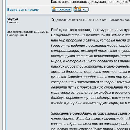
Как то закольцевалась дискуссия, не находите
Вернуться к началу
Vaydya
Добавлено: Пт Фев 11, 2011 1:36 am
Заголовок сооб
Новичок
Ещё одна точка зрения, на тему религия vs дух
Зарегистрирован: 11.02.2011
Священные писания появлялись на Земле с не
Сообщения: 3
наш мир пророков и святых, которые несли 
Горизонты видения и осознания людей, опред
самореализации, имеющей множество ступене
постулируют не только реинкарнацию (перев
миров, в котором наш мир, согласно воззрени
райских миров (под которыми, в свою очередь
лимиты благости, мерность пространства и
существ. Изредка попадающие в наш мир сущ
сострадание к захваченным сансарой земляна
деяниями путь к прекращению страданий чер
мира через исправление узколобых и ограни
далёкую перспективу, способствуя расширен
выгоде в ущерб не только окружающим, но и с
Записанные очевидцами высказывания святых 
человечества. Если бы святых личностей на 
совета и обратиться к ним за помощью, надо
существа наивысших райских миров – всегда я