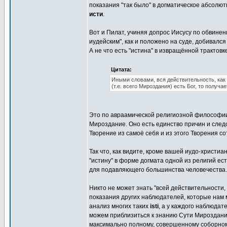
показания "так было" в догматическое абсолют
исти
.
Вот и Пилат, учиняя допрос Иисусу по обвине
иудейским", как и положено на суде, добивался 
А не что есть "истина" в извращённой трактовк
Цитата:
Иными словами, вся действительность, как 
(т.е. всего Мироздания) есть Бог, то получа
Это по авраамической религиозной философии 
Мироздание. Оно есть единство причин и следс
Творение из самоё себя и из этого Творения с
Так что, как видите, кроме вашей иудо-христиа
"истину" в форме догмата одной из религий ест
для подавляющего большинства человечества.
Никто не может знать "всей действительности,
показания других наблюдателей, которые нам 
анализ многих таких
isti
, а у каждого наблюдат
можем приблизиться к знанию Сути Мироздани
максимально полному, совершенному соборном