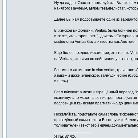
Ну да ладно. Скажите пожалуйста. Вы что нам
нанятого Паулем-Савлом "евангелиста", который
Далее Вы нам подсовываете один из варианто
В римской мифологии, Veritas, была богиней п
и то же, что искренность), дочерью Сатурна и
мифологии Veritas была известна как Алетейя.
Ещё более позднее искажение, это то, что Veri
на
Veritas
, что само по себе манипулятивно, п
Вспомним латинское In vino veritas, греческое «
языке» и даже иудейское, талмудическое בשלושה דברים אדם ניכר: בכוסו, בכיסו, ובכעסו («скрытая натура открывается через выпивку, деньги
и гнев»).
Всем вбивают в мозги извращённый перевод "Ис
возникнуть не может, а вот истренность (как а
пословице и как всегда прагматично до цинизм
Пожалуйста, подставьте сами слова "искренно" 
приведённый вами текст и Вы получите более 
толкователей) текст этой ничем документально
_________________
Я так ВИЖУ.