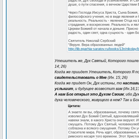
радости, Дух свободы и усыновления. И Свя
душе, о пути спасения, о вечном Царствии 
Через Господа Иисуса Христа, Сына Божия, 
философского учения, но в виде явления и О
реальность. Реальность - явление Отца на 
страдания, и воскресение. Реальность и явл
Церкви Божией от начала и доныне. Присно и
радость, один свет, одна сущность - один Бо
Святитель Николай Сербский
"
Верую
. Вера образованных людей"
http://lib.eparhia-saratov.ru/books/13n/nikolay/b
Утешитель же, Дух Святый, Которого пошле
14; 26)
Когда же приидет Утешитель, Которого Я п
свидетельствовать о Мне
(Ин. 15; 26)
Когда же придет Он, Дух истины, то
настави
услышит
, и будущее возвестит вам (Ин.16;1
А нам Бог открыл это Духом Своим
; ибо Ду
духа человеческого, живущего в нем? Так и Бо
Цитата:
А знаете ли вы, образованные, почему свя
изволил Дух Божий Святый, вдохновлявший 
навеки знали, в какого Христа они веруют.
смущать. Потому Дух Святый, человеколюби
соблазна и всякого смущения. Потому Он ус
Спасителе мира. Речь идет, образованные,
римского кесаря того времени. Этот Христ