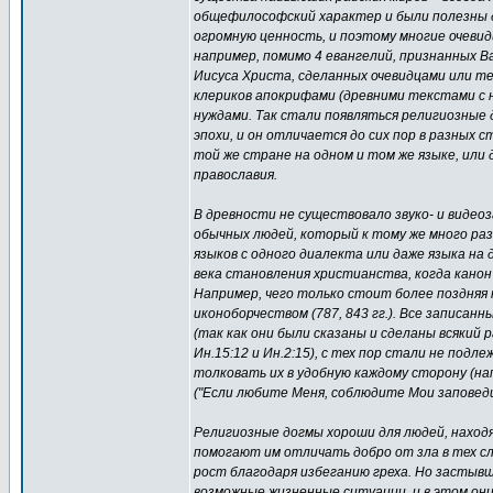
общефилософский характер и были полезны д
огромную ценность, и поэтому многие очеви
например, помимо 4 евангелий, признанных В
Иисуса Христа, сделанных очевидцами или тем
клериков апокрифами (древними текстами с 
нуждами. Так стали появляться религиозные
эпохи, и он отличается до сих пор в разных 
той же стране на одном и том же языке, или
православия.
В древности не существовало звуко- и виде
обычных людей, который к тому же много раз
языков с одного диалекта или даже языка на 
века становления христианства, когда канон
Например, чего только стоит более поздняя н
иконоборчеством (787, 843 гг.). Все записан
(так как они были сказаны и сделаны всякий 
Ин.15:12 и Ин.2:15), с тех пор стали не под
толковать их в удобную каждому сторону (нап
("Если любите Меня, соблюдите Мои заповеди"
Религиозные догмы хороши для людей, наход
помогают им отличать добро от зла в тех сл
рост благодаря избеганию греха. Но застыв
возможные жизненные ситуации, и в этом о