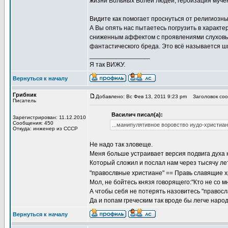
жизни Вольных Волей людей, героизация мучен
Видите как помогает проснуться от религиозн
А Вы опять нас пытаетесь погрузить в харак
сниженным аффектом с проявлениями слуховых
фантастического бреда. Это всё называется ш
_________________
Я так ВИЖУ.
Вернуться к началу
Грибник
Добавлено: Вс Фев 13, 2011 9:23 pm
Заголовок сооб
Писатель
Василич писал(а):
Зарегистрирован: 11.12.2010
Сообщения: 450
...манипулятивное воровство иудо-христиа
Откуда: инженер из СССР
Не надо так зловеще.
Меня больше устраивает версия подвига духа н
Который сложил и послал нам через тысячу лет
"правослвные христиане" == Правь славящие 
Мол, не бойтесь князя говорящего:"Кто не со мно
А чтобы себя не потерять назовитесь "правосл
Да и попам греческим так вроде бы легче народ
Вернуться к началу