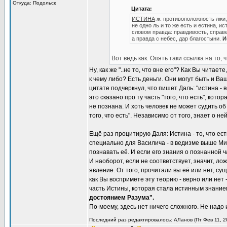
Откуда: Подольск
Цитата:
ИСТИНА
ж. противоположность лжи; 
не одно ль и то же есть и естина, и
словом правда: правдивость, справ
а правда с небес, дар благостыни.
И
Вот ведь как. Опять таки ссылка на то, 
Ну, как же "..не то, что вне его"? Как Вы чит
к чему либо? Есть деньги. Они могут быть и Ва
цитате подчеркнул, что пишет Даль: "истина - 
это сказано про ту часть "того, что есть", кото
не познана. И хоть человек не может судить об
того, что есть". Независимо от того, знает о не
Ещё раз процитирую Даля: Истина - то, что ес
специально для Василича - в ведизме выше Мир
познавать её. И если его знания о познанной 
И наоборот, если не соответствует, значит, ло
явление. От того, прочитали вы её или нет, су
как Вы воспримете эту теорию - верно или нет
часть Истины, которая стала истинным знанием
достоянием Разума".
По-моему, здесь нет ничего сложного. Не надо 
Последний раз редактировалось: АЛанов (Пт Фев 11, 20