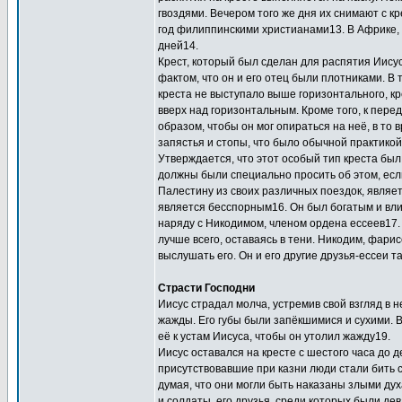
гвоздями. Вечером того же дня их снимают с 
год филиппинскими христианами13. В Африке, 
дней14.
Крест, который был сделан для распятия Иисус
фактом, что он и его отец были плотниками. В
креста не выступало выше горизонтального, кр
вверх над горизонтальным. Кроме того, к пере
образом, чтобы он мог опираться на неё, в то 
запястья и стопы, что было обычной практикой
Утверждается, что этот особый тип креста был
должны были специально просить об этом, если
Палестину из своих различных поездок, являет
является бесспорным16. Он был богатым и вли
наряду с Никодимом, членом ордена ессеев17. 
лучше всего, оставаясь в тени. Никодим, фари
выслушать его. Он и его другие друзья-ессеи 
Страсти Господни
Иисус страдал молча, устремив свой взгляд в не
жажды. Его губы были запёкшимися и сухими. В 
её к устам Иисуса, чтобы он утолил жажду19.
Иисус оставался на кресте с шестого часа до д
присутствовавшие при казни люди стали бить с
думая, что они могли быть наказаны злыми ду
и солдаты, его друзья, среди которых были д