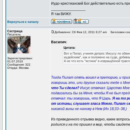
Иудо-христианский Бог действительно есть при
_________________
Я так ВИЖУ.
Вернуться к началу
Сестрица
Добавлено: Сб Фев 12, 2011 6:27 am
Заголовок соо
Писатель
Василич
:
Цитата:
Вот и Пилат, учиняя допрос Иисусу по обв
иудейским", как и положено на суде, добива
Зарегистрирован:
А не что есть "истина" в извращённой тракт
01.07.2010
Сообщения: 322
Откуда: Москва
Тогда Пилат опять вошел в преторию, и призв
говоришь это, или другие сказали тебе о Мне
что Ты сделал?
Иисус отвечал: Царство Мое 
подвизались бы за Меня, чтобы Я не был пре
отвечал: ты говоришь, что Я Царь.
Я на то р
от истины, слушает гласа Моего. Пилат с
никакой вины не нахожу в Нем (Ин 18;33–38,)
Из приведенного отрывка видно, какие вопрос
родился и на то пришел в мир, чтобы свидет