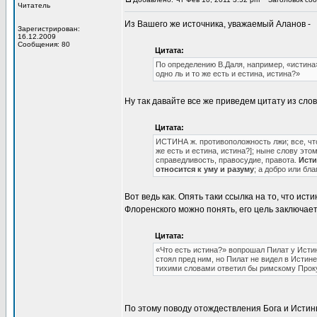
Читатель
Из Вашего же источника, уважаемый Аланов -
Зарегистрирован:
16.12.2009
Сообщения: 80
Цитата:
По определению В.Даля, например, «истина»—
одно ль и то же есть и естина, истина?»
Ну так давайте все же приведем цитату из слов
Цитата:
ИСТИНА ж. противоположность лжи; все, что в
же есть и естина, истина?]; ныне слову это
справедливость, правосудие, правота.
Исти
относится к уму и разуму
; а добро или бла
Вот ведь как. Опять таки ссылка на то, что исти
Флоренского можно понять, его цель заключает
Цитата:
«Что есть истина?» вопрошал Пилат у Истин
стоял пред ним, но Пилат не видел в Истин
тихими словами ответил бы римскому Прок
По этому поводу отождествления Бога и Истин