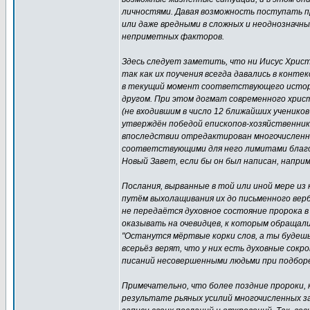
личностями. Давая возможность поступать п
или даже вредными в сложных и неоднозначны
неприметных факторов.
Здесь следует заметить, что ни Иисус Христо
так как их поучения всегда давались в конт
в текущий момент соответствующего историч
другом. При этом догмат современного хрис
(не входившим в число 12 ближайших учеников
утверждён победой епископов-хозяйственник
впоследствии отредактирован многочисленны
соответствующими для него лимитами благос
Новый Завет, если бы он был написан, наприм
Послания, вырванные в той или иной мере и
путём выхолащивания их до письменного верб
не передаётся духовное состояние пророка в
оказывать на очевидцев, к которым обращалис
"Останутся мёртвые корки слов, а ты будешь
всерьёз верят, что у них есть духовные сок
писаний несовершенными людьми при подборе 
Примечательно, что более поздние пророки,
результате рьяных усилий многочисленных за