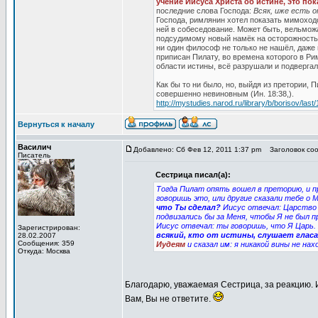
учение Иисуса Христа об истине, это по
последние слова Господа:
Всяк, иже есть 
Господа, римлянин хотел показать мимоходо
ней в собеседование. Может быть, вельможа
подсудимому новый намёк на осторожность,
ни один философ не только не нашёл, даже 
приписан Пилату, во времена которого в Р
области истины, всё разрушали и подверга
Как бы то ни было, но, выйдя из претории,
совершенно невиновным (Ин. 18:38,).
http://mystudies.narod.ru/library/b/borisov/last/
Вернуться к началу
Василич
Добавлено: Сб Фев 12, 2011 1:37 pm
Заголовок соо
Писатель
Сестрица писал(а):
Тогда Пилат опять вошел в преторию, и пр
говоришь это, или другие сказали тебе о 
что Ты сделал?
Иисус отвечал: Царство 
подвизались бы за Меня, чтобы Я не был 
Иисус отвечал: ты говоришь, что Я Царь.
Зарегистрирован:
всякий, кто от истины, слушает гласа
28.02.2007
Сообщения: 359
Иудеям
и сказал им: я никакой вины не нах
Откуда: Москва
Благодарю, уважаемая Сестрица, за реакцию. И
Вам, Вы не ответите.