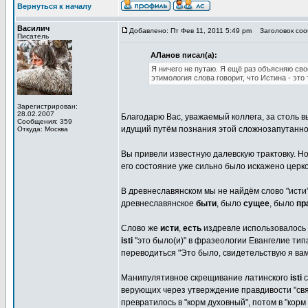
Вернуться к началу
Василич
Добавлено: Пт Фев 11, 2011 5:49 pm
Заголовок сооб
Писатель
АЛанов писал(а):
Я ничего не путаю. Я ещё раз объясняю своё 
этимология слова говорит, что Истина - это 
Зарегистрирован:
28.02.2007
Благодарю Вас, уважаемый коллега, за столь в
Сообщения: 359
идущий путём познания этой сложнозапутанно
Откуда: Москва
Вы привели известную далевскую трактовку. Н
его состояние уже сильно было искажено церк
В древнеславянском мы не найдём слово "исти"
древнеславянское
быти
, было
сущее
, было
пр
Слово же
исти
,
есть
издревле использовалось 
isti
"это было(и)" в фразеологии Евангелие тип
переводиться "Это было, свидетельствую я вам.
Манипулятивное скрещивание латинского
isti
с
верующих через утверждение правдивости "свящ
превратилось в "корм духовный", потом в "корм