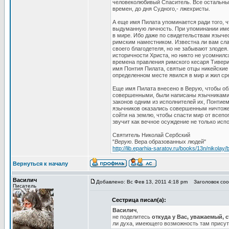
человеколюбивый Спаситель. Все остальные
времен, до дня Судного,- лжехристы.
А еще имя Пилата упоминается ради того, ч
выдуманную личность. При упоминании име
в мире. Ибо даже по свидетельствам язычес
римским наместником. Известна ли вам сла
своего благодетеля, но не забывают злодея
историчности Христа, но никто не усомнилс
времена правления римского кесаря Тивери
имя Понтия Пилата, святые отцы никейские
определенном месте явился в мир и жил ср
Еще имя Пилата внесено в Верую, чтобы об
совершенными, были написаны язычниками.
законов одним из исполнителей их, Понтие
язычников оказались совершенным ничтоже
сойти на землю, чтобы спасти мир от все
звучит как вечное осуждение не только испо
Святитель Николай Сербский
"
Верую
. Вера образованных людей"
http://lib.eparhia-saratov.ru/books/13n/nikolay/b
Вернуться к началу
Василич
Добавлено: Вс Фев 13, 2011 4:18 pm
Заголовок сооб
Писатель
Сестрица писал(а):
Василич
,
не поделитесь
откуда у Вас, уважаемый, 
ли духа, имеющего возможность там прису