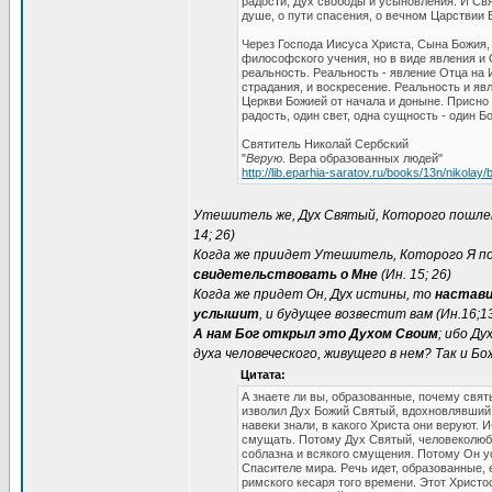
радости, Дух свободы и усыновления. И Свя
душе, о пути спасения, о вечном Царствии 
Через Господа Иисуса Христа, Сына Божия, 
философского учения, но в виде явления и О
реальность. Реальность - явление Отца на 
страдания, и воскресение. Реальность и явл
Церкви Божией от начала и доныне. Присно и
радость, один свет, одна сущность - один Бо
Святитель Николай Сербский
"
Верую
. Вера образованных людей"
http://lib.eparhia-saratov.ru/books/13n/nikolay/b
Утешитель же, Дух Святый, Которого пошле
14; 26)
Когда же приидет Утешитель, Которого Я п
свидетельствовать о Мне
(Ин. 15; 26)
Когда же придет Он, Дух истины, то
настави
услышит
, и будущее возвестит вам (Ин.16;1
А нам Бог открыл это Духом Своим
; ибо Ду
духа человеческого, живущего в нем? Так и Бо
Цитата:
А знаете ли вы, образованные, почему свя
изволил Дух Божий Святый, вдохновлявший 
навеки знали, в какого Христа они веруют.
смущать. Потому Дух Святый, человеколюби
соблазна и всякого смущения. Потому Он ус
Спасителе мира. Речь идет, образованные,
римского кесаря того времени. Этот Христ