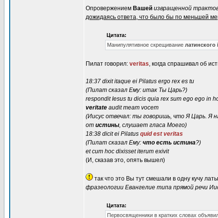
Опровержением
Вашей
извращенной тракто
дожидаясь ответа, что было бы по меньшей мер
Цитата:
Манипулятивное скрещивание
латинского i
Пилат говорил:
veritas
, когда спрашивал об ист
18:37 dixit itaque ei Pilatus ergo rex es tu
(Пилат сказал Ему: итак Ты Царь?)
respondit Iesus tu dicis quia rex sum ego ego in
veritate
audit meam vocem
(Иисус отвечал: ты говоришь, что Я Царь. Я
от
истины
, слушает гласа Моего)
18:38 dicit ei Pilatus
quid est veritas
(Пилат сказал Ему:
что есть истина
?)
et cum hoc dixisset iterum exivit
(И, сказав это, опять вышел)
так что это Вы тут смешали в одну кучу латы
фразеологии Евангелие типа прямой речи Ии
Цитата:
Первосвященники в кратких словах объявили