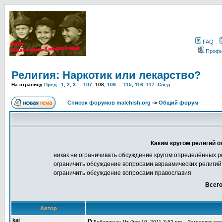
FAQ
Проф
Религия: Наркотик или лекарство?
На страницу
Пред.
1
,
2
,
3
...
107
,
108
,
109
...
115
,
116
,
117
След.
Список форумов malchish.org
->
Общий форум
Каким кругом религий о
никак не ограничивать обсуждение кругом определённых р
ограничить обсуждение вопросами авраамических религий 
ограничить обсуждение вопросами православия
Всего
Автор
kai
Добавлено: Чт Фев 10, 2011 3:52 pm
Заголовок сооб