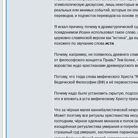
этимологическую дискуссию, лишь некоторые 
реальных или мнимых событий, которые он оп
переводов, и подчисток переводов на основе л
Я искал причину, почему в драматургической 
псевдонимом Иоанн использовал такое слово, 
церковно-славянской версии как "истина", да 
похожего по звучанию слова
исти
.
Почему, например, не появилось древнего сла
от философского концепта Правь? Тем более, 
воровство иудо-христианами древнерусского в
Потому, что тогда слова мифического Христа "
Ведической Философии (ВФ) и её первоисточн
Почему надо было установить скрытую, подсоз
что и вложить в уста мифическому Христу призы
Что за чёрная магия каннибалистической нек
Может поэтому все ритуалы христианства несу
господним, чёрное одеяние монахов и попов (
изощрённая ритуалистика умирания и погребе
страшный суд умерших, заслонение параноида