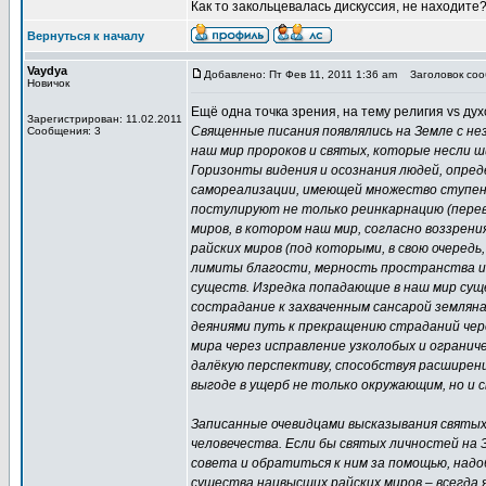
Как то закольцевалась дискуссия, не находите
Вернуться к началу
Vaydya
Добавлено: Пт Фев 11, 2011 1:36 am
Заголовок сооб
Новичок
Ещё одна точка зрения, на тему религия vs дух
Зарегистрирован: 11.02.2011
Священные писания появлялись на Земле с не
Сообщения: 3
наш мир пророков и святых, которые несли 
Горизонты видения и осознания людей, опред
самореализации, имеющей множество ступене
постулируют не только реинкарнацию (перев
миров, в котором наш мир, согласно воззрени
райских миров (под которыми, в свою очередь
лимиты благости, мерность пространства и
существ. Изредка попадающие в наш мир сущ
сострадание к захваченным сансарой земляна
деяниями путь к прекращению страданий чер
мира через исправление узколобых и ограни
далёкую перспективу, способствуя расширен
выгоде в ущерб не только окружающим, но и с
Записанные очевидцами высказывания святых 
человечества. Если бы святых личностей на 
совета и обратиться к ним за помощью, надо
существа наивысших райских миров – всегда я