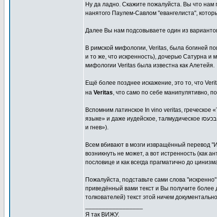
Ну да ладно. Скажите пожалуйста. Вы что нам
нанятого Паулем-Савлом "евангелиста", который
Далее Вы нам подсовываете один из варианто
В римской мифологии, Veritas, была богиней п
и то же, что искренность), дочерью Сатурна и
мифологии Veritas была известна как Алетейя.
Ещё более позднее искажение, это то, что Veri
на
Veritas
, что само по себе манипулятивно, п
Вспомним латинское In vino veritas, греческое «
языке» и даже иудейское, талмудическое בשלושה דברים אדם ניכר: בכוסו, בכיסו, ובכעסו («скрытая натура открывается через выпивку, деньги
и гнев»).
Всем вбивают в мозги извращённый перевод "Ис
возникнуть не может, а вот истренность (как а
пословице и как всегда прагматично до цинизм
Пожалуйста, подставьте сами слова "искренно" 
приведённый вами текст и Вы получите более 
толкователей) текст этой ничем документально
_________________
Я так ВИЖУ.