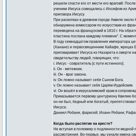
решили спасти его от мести его врагов8. После
ученики Иисуса совещались с Иосифом из Ари
приговора Иисусу.
При раскопках в древнем городе Аквиле около
обнаружена комиссаром по искусствам из фра
переведена на французский в 1810 г. На обра
пластина послана каждому племени". С момент
В году семнадцатом правления императора цез
(Ханане) и первосвященнике Кайафе, жрецах Б
приговаривает Иисуса из Назарета к смерти н
свидетельству людей, говорящих, что:
i. Иисус - совратитель [с пути истинного].
ii. Он - мятежник.
iii. Он - враг закона.
iv. Он ложно называет себя Сыном Бога.
v. Он ложно называет себя Царём Иудейским.
vi. Он вошёл в иерусалимский храм в сопровож
Приказывается первому центуриону Квилию Кор
он ни был, бедный или богатый, препятствова
Иисуса:
Даниил Робани, фарисей; Иоанн Робани; Рафаи
Когда было распятие на кресте?
Не вступая в полемику о подлинности медной 
рассмотрения. Во-первых, мы узнали имена св