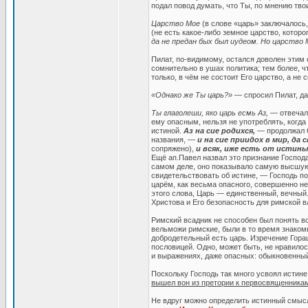
подал повод думать, что Ты, по мнению тв
Царство Мое
(в слове «царь» заключалось,
(не есть какое-либо земное царство, которо
да не предан бых был иудеом. Но царство
Пилат, по-видимому, остался доволен этим 
сомнительно в ушах политика; тем более, ч
только, в чём не состоит Его царство, а не 
«Однако же Ты царь?»
— спросил Пилат, да
Ты глаголеши, яко царь есмь Аз,
— отвечал 
ему опасным, нельзя не употреблять, когд
истиной.
Аз на сие родихся,
— продолжал О
названия, —
и на сие приидох в мир, д
сопряжено),
и всяк, иже есть от истины
Ещё ап.Павел назвал это признание Господа
самом деле, оно показывало самую высшую 
свидетельствовать об истине, — Господь п
царём, как весьма опасного, совершенно н
этого слова, Царь — единственный, вечный
Христова и Его безопасность для римской в
Римский всадник не способен был понять в
вельможи римские, были в то время знаком
добродетельный есть царь. Изречение Горац
пословицей. Одно, может быть, не нравилось
и выражениях, даже опасных: обыкновенный,
Поскольку Господь так много усвоял истине
вышел вон из претории к первосвященника
Не вдруг можно определить истинный смысл