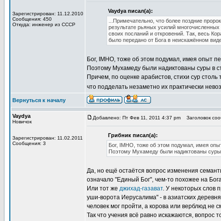
Vaydya писал(а):
Зарегистрирован: 11.12.2010
Сообщения: 450
...Примечательно, что более поздние проро
Откуда: инженер из СССР
результате рьяных усилий многочисленных 
своих посланий и откровений. Так, весь Ко
было передано от Бога в неискажённом виде
Бог, IMHO, тоже об этом подумал, имея опыт п
Поэтому Мухамеду были надиктованы суры в ст
Причем, по оценке арабистов, стихи сур столь 
что подделать незаметно их практически нево
Вернуться к началу
Vaydya
Добавлено: Пт Фев 11, 2011 4:37 pm
Заголовок сооб
Новичок
Грибник писал(а):
Зарегистрирован: 11.02.2011
Сообщения: 3
Бог, IMHO, тоже об этом подумал, имея опы
Поэтому Мухамеду были надиктованы суры в
Да, но ещё остаётся вопрос изменения семант
означало "Единый Бог", чем-то похожее на Бог
Или тот же
джихад-газават
. У некоторых слов 
уши-ворота Иерусалима" - в азиатских деревня
человек мог пройти, а корова или верблюд не
Так что учения всё равно искажаются, вопрос т