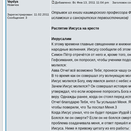
Vaydya
Добавлено: Вс Фев 13, 2011 11:04 pm
Заголовок соо
Новичок
Отрывок из книги кашмирского профессора Фи
Зарегистрирован: 11.02.2011
исламских и санскритских первоисточников)
Сообщения: 3
Распятие Иисуса на кресте
Иерусалим
К этому времени главные священники и книжник
народные волнения. Иисусу сообщили об этом з
Симон Пётр отречётся от него и, кроме того, о
Гефсимания, он попросил, чтобы ученики подож
молился:
Авва Отче! всё возможно Тебе; пронеси чашу си
В то время как он совершал эту волнующую моли
Иисус молился Богу, ему явился ангел с небес 
Зачем Иисус молился? Он совершал истовую мол
утверждал, что если искренне попросить Бога 
веру. Однажды ранее, когда он стоял перед ис
Отче! благодарю Тебя, что Ты услышал Меня. Я 
чтобы поверили, что Ты послал Меня.3
Когда Иисус узнал, что он будет предан Иудой
Боялся ли он смерти? Если он не боялся смерт
проблема озадачивала меня, и ответ пришёл и
Иисуса. Ниже я привожу цитату из его работы: