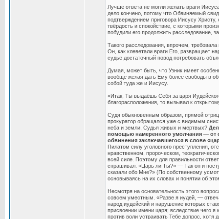
Лучше ответа не могли желать враги Иисуса,
дело кончено, потому что Обвиняемый свид
подтверждением приговора Иисусу Христу, 
твёрдость и спокойствие, с которыми прои
побудили его продолжить расследование, 
Такого расследования, впрочем, требовала 
Он, как клеветали враги Его, развращает на
судье достаточный повод потребовать объя
Думая, может быть, что Узник имеет особе
вообще желая дать Ему более свободы в объ
собой туда же и Иисусу.
«Итак, Ты выдаёшь Себя за царя Иудейског
благорасположения, то вызывал к открытом
Судя обыкновенным образом, прямой отриц
прокуратор обращался уже с видимым снис
неба и земли, Судья живых и мертвых?
Дел
помощью намеренного умолчания — от с
обвинения заключавшегося в слове «ца
Пилатом силу уголовного преступления, от
нравственном, пророческом, теократическо
всей силе. Поэтому для правильности ответ
спрашивал: «Царь ли Ты?» — Так он и посту
сказали обо Мне?» (По собственному усмот
основываясь на их словах и понятии об эт
Несмотря на основательность этого вопроса
совсем уместным. «Разве я иудей, — отвеч
народ иудейский и нарушение которых ставя
присвоении имени царя; вследствие чего я 
против воли устраивать Тебе допрос, хотя д