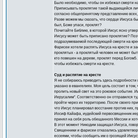
Было необходимо, чтобы он избежал смерти на 
Приписывать проклятие такой выдающейся личн
согласно общепринятому представлению всех, к
Разве можем мы сказать, что сердце Иисуса бы
был, Боже упаси, проклят?
Почитайте Библию, в которой Иисус ясно утверж
Иисусу может быть приписано проклятие? Поэто
подразумеваемой последующей смерти на кре
Фарисеи хотели распять Иисуса на кресте и з
проклятых - а проклятый человек не может быт
кто повешен на дереве, проклят перед Богом5.
чтобы избежать смерти на кресте.
Суд и распятие на кресте
Я не собираюсь приводить здесь подробности в
указано в евангелиях. Моя цель состоит в том,
пролить новый свет на это роковое событие. Ии
Иерусалим". Соответственно он отправился ту
пройти через их территорию. После своего пр
что Иисус планировал восстание против них, п
Иосиф Кайафа, иудейский первосвященник иерус
принял на себя роль обещанного Мессии и хот
В этот момент Никодим защищал Иисуса, говоря
Священники и фарисеи отказались удовлетвори
ессеями, чтобы сообщить им о грозящей Иисусу