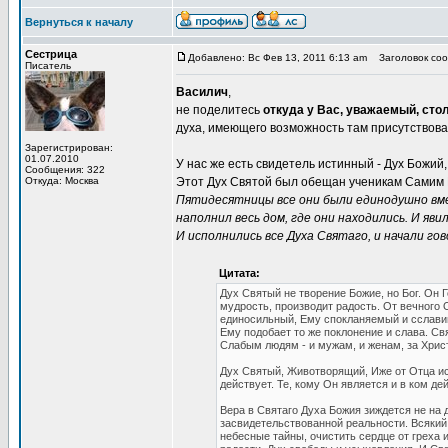
Вернуться к началу
Сестрица
Добавлено: Вс Фев 13, 2011 6:13 am
Заголовок сооб
Писатель
Василич
,
не поделитесь
откуда у Вас, уважаемый, стол
духа, имеющего возможность там присутствов
Зарегистрирован:
01.07.2010
У нас же есть свидетель истинный - Дух Божий,
Сообщения: 322
Откуда: Москва
Этот Дух Святой был обещан ученикам Самим 
Пятидесятницы все они были единодушно вмес
наполнил весь дом, где они находились. И яви
И исполнились все Духа Святаго, и начали гово
Цитата:
Дух Святый не творение Божие, но Бог. Он 
мудрость, производит радость. От вечного
единосильный, Ему спокланяемый и сславим
Ему подобает то же поклонение и слава. С
Слабым людям - и мужам, и женам, за Христ
Дух Святый, Животворящий, Иже от Отца исх
действует. Те, кому Он является и в ком де
Вера в Святаго Духа Божия зиждется не на д
засвидетельствованной реальности. Всякий,
небесные тайны, очистить сердце от греха 