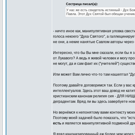
Сестрица писал(а):
У нас же есть свидетель истинный - Дух Бо
Павла. Этот Дух Святой был обещан ученик
- ничто иное как, манипулятивная уловка све
голоса некоего "Духа Святого", а галлюцинируе
не они, а некие нанятые Савлом авторы через
Интересно, что бы Вы мне сказали, если бы я з
от Лукавого? А ведь я живой человек и могу пр
не могут, да и сам факт их ("учителей") сущест
Или может Вам лично что-то там нашептал "Дух
Поэтому давайте договоримся так. Если у вас к
интеллектуалов. Здесь этот ваш довод не катит
христианским канонам религия сия - ДЛЯ НИЩИ
деградентам. Вряд ли вы здесь завербуете но
Но вернёмся к непонятому вами контексту моих
Поэтому моей задачей было показать, что "ис
есть
и является манипулятивной подменой др
Я взял канонизированный аж более чем через 