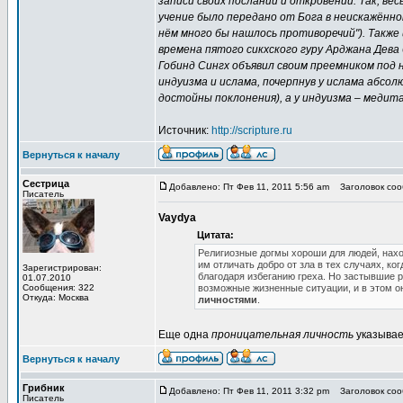
записи своих посланий и откровений. Так, ве
учение было передано от Бога в неискажённом 
нём много бы нашлось противоречий"). Также и
времена пятого сикхского гуру Арджана Дева
Гобинд Сингх объявил своим преемником под н
индуизма и ислама, почерпнув у ислама абсол
достойны поклонения), а у индуизма – медит
Источник:
http://scripture.ru
Вернуться к началу
Сестрица
Добавлено: Пт Фев 11, 2011 5:56 am
Заголовок сооб
Писатель
Vaydya
Цитата:
Религиозные догмы хороши для людей, нахо
им отличать добро от зла в тех случаях, к
Зарегистрирован:
благодаря избеганию греха. Но застывшие 
01.07.2010
Сообщения: 322
возможные жизненные ситуации, и в этом 
Откуда: Москва
личностями
.
Еще одна
проницательная личность
указывае
Вернуться к началу
Грибник
Добавлено: Пт Фев 11, 2011 3:32 pm
Заголовок сооб
Писатель