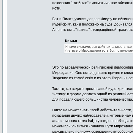
показания "так было" в догматическое абсолют
исти
.
Вот и Пилат, учиняя допрос Иисусу по обвине
иудейским", как и положено на суде, добивался 
А не что есть "истина" в извращённой трактовк
Цитата:
Иными словами, вся действительность, как 
(т.е. всего Мироздания) есть Бог, то получа
Это по авраамической религиозной философии 
Мироздание. Оно есть единство причин и следс
Творение из самоё себя и из этого Творения с
Так что, как видите, кроме вашей иудо-христиа
"истину" в форме догмата одной из религий ест
для подавляющего большинства человечества.
Никто не может знать "всей действительности,
показания других наблюдателей, которые нам 
анализ многих таких
isti
, а у каждого наблюдат
можем приблизиться к знанию Сути Мироздани
максимально полному, совершенному соборном