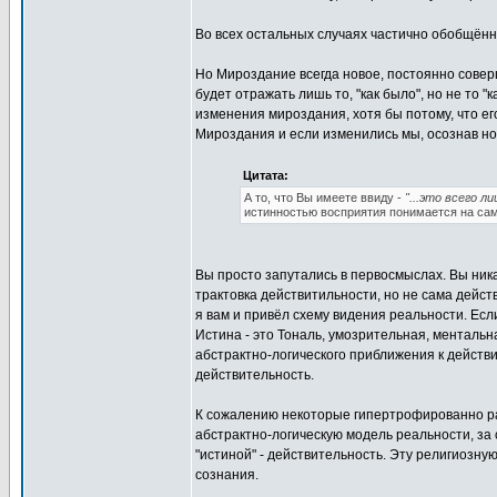
Во всех остальных случаях частично обобщён
Но Мироздание всегда новое, постоянно сове
будет отражать лишь то, "как было", но не то 
изменения мироздания, хотя бы потому, что ег
Мироздания и если изменились мы, осознав нов
Цитата:
А то, что Вы имеете ввиду -
"...это всего л
истинностью восприятия понимается на сам
Вы просто запутались в первосмыслах. Вы ника
трактовка действитильности, но не сама дейст
я вам и привёл схему видения реальности. Есл
Истина - это Тональ, умозрительная, ментальн
абстрактно-логического приближения к действ
действительность.
К сожалению некоторые гипертрофированно ра
абстрактно-логическую модель реальности, за 
"истиной" - действительность. Эту религиозн
сознания.