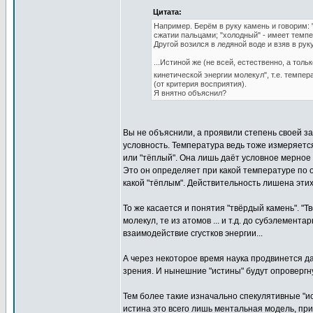
Цитата:
Например. Берём в руку камень и говорим: 
сжатии пальцами; "холодный" - имеет темп
Другой возился в ледяной воде и взяв в рук
...Истиной же (не всей, естественно, а тол
кинетической энергии молекул", т.е. темпер
(от критерия восприятия).
Я внятно объяснил?
Вы не объяснили, а проявили степень своей з
условность. Температура ведь тоже измеряетс
или "тёплый". Она лишь даёт условное мерное 
Это он определяет при какой температуре по 
какой "тёплым". Действительность лишена эти
То же касается и понятия "твёрдый камень". "Т
молекул, те из атомов ... и т.д. до субэлемента
взаимодействие сгустков энергии...
А через некоторое время наука продвинется д
зрения. И нынешние "истины" будут опровергн
Тем более такие изначально спекулятивные "ист
истина это всего лишь ментальная модель, при