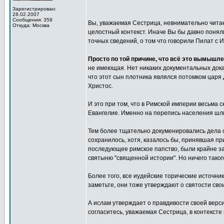
Зарегистрирован:
28.02.2007
Сообщения: 359
Вы, уважаемая Сестрица, невнимательно чита
Откуда: Москва
целостный контекст. Иначе Вы бы давно поняли, 
точных сведений, о том что говорили Пилат с 
Просто по той причине, что всё это вымышл
не имеющая. Нет никаких документальных доказ
что этот сын плотника являлся потомком царя
Христос.
И это при том, что в Римской империи весьма 
Евангелие. Именно на перепись населения шл
Тем более тщательно докуменировались дела су
сохранилось, хотя, казалось бы, принявшая п
последующее римское папство, были крайне за
святыню "священной истории". Но ничего такого
Более того, все иудейские торические источни
заметьте, они тоже утверждают о святости свои
А ислам утверждает о правдивости своей версии
согласитесь, уважаемая Сестрица, в контексте 