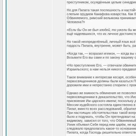
преступником, осуждённым целым синедри
Но для Пилата такая поспешность и настой
слепым орудием Каиафова коварства. Как б
Обвиняемого, римский вельможа принимает 
Человека?»
«Если бы Он не был злодей, то ужели бы 
ещё надеявшихся, что их личное достоинств
Но такой неопределённый, личный язык всё
гордость Пилата, внутренне, может быть, р
«Когда так, — возразил игемон, — когда вы 
Возьмите Его вы сами и по закону вашему с
«Но преступление Его, — отвечали обвинит
Израильского; а нам нельзя никого предават
Такое внимание к интересам кесаря, особе
первосвященников должны были казаться Пи
дорожили ими и непрестанно спорили с про
Однако же важность обвинения не позволяла
первосвященники в доказательство, что Ии
присвоение Им царского имени; поскольку 
Мессии иудейского состояла единственно в 
Пилат, вместо всех расследований, обратил
При настоящих обстоятельствах такой вопро
было и подумать, чтобы Он претендовал на 
видимому, зависел от того, что Обвиняемый 
Узник объявил Себя перед ним царём, не жда
следовало предполагать какое-то основани
Пилата, когда Господь решительно ответст