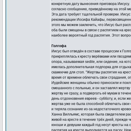
конкретную дату вынесения приговора Иисусу. 
согласно сообщению, приведённому на этой мед
Эта дата требует тщательной проверки. Иисус
рекомендации Иосифа Кайафы, первосвященника
этого мы можем заключить, что Иисус был распят
оба были смещены в связи с распятием на крес
наиболее вероятный год распятия. Этот вопро
Голгофа
Иисус был отведён в составе процессии к Голг
прикреплялась к кресту верёвками или гвоздям
опора, называемая sedile, или сидение, на кот
имелась дополнительная подпорка для отдыха 
скамеечке для стоп. "Жертвы распятия на кре
время от времени облегчать свои страдания, о
Иудейские женщины обычно приносили и поили 
смешанного с полынью, и он заставлял жертву 
жертву не сразу, а подвергать её мукам в тече
день отдохновения евреев - субботу, и, если 
жертва уже не была способной облегчать свои 
и теряла сознание из-за недостаточного крово
Ханна Вилльямс, которая была свидетелем рас
живой на кресте в течение трёх дней, прежде 
юноши и девушки каждый год несут кресты на 
распятия на кресте выполняется на пасху. Не