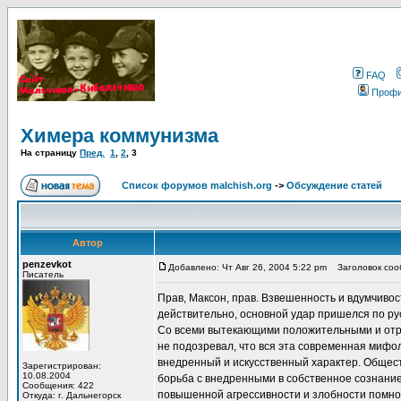
FAQ
Проф
Химера коммунизма
На страницу
Пред.
1
,
2
,
3
Список форумов malchish.org
->
Обсуждение статей
Автор
penzevkot
Добавлено: Чт Авг 26, 2004 5:22 pm
Заголовок сооб
Писатель
Прав, Максон, прав. Взвешенность и вдумчивост
действительно, основной удар пришелся по рус
Со всеми вытекающими положительными и отриц
не подозревал, что вся эта современная мифол
внедренный и искусственный характер. Общест
Зарегистрирован:
10.08.2004
борьба с внедренными в собственное сознание 
Сообщения: 422
повышенной агрессивности и злобности помнож
Откуда: г. Дальнегорск