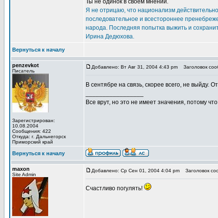
Ты не одинок в своем мнении.
Я не отрицаю, что национализм действительно 
последовательное и всестороннее пренебреже
народа. Последняя попытка выжить и сохранит
Ирина Дедюхова.
Вернуться к началу
penzevkot
Добавлено: Вт Авг 31, 2004 4:43 pm
Заголовок сооб
Писатель
В сентябре на связь, скорее всего, не выйду. О
_________________
Все врут, но это не имеет значения, потому что
Зарегистрирован:
10.08.2004
Сообщения: 422
Откуда: г. Дальнегорск
Приморский край
Вернуться к началу
maxon
Добавлено: Ср Сен 01, 2004 4:04 pm
Заголовок соо
Site Admin
Счастливо погулять!