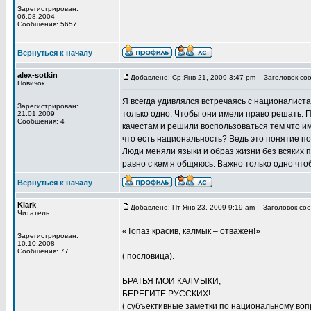
Зарегистрирован:
06.08.2004
Сообщения: 5657
Вернуться к началу
alex-sotkin
Добавлено: Ср Янв 21, 2009 3:47 pm
Заголовок соо
Новичок
Я всегда удивлялся встречаясь с националиста
Зарегистрирован:
только одно. Чтобы они имели право решать. 
21.01.2009
Сообщения: 4
качестам и решили воспользоваться тем что 
что есть национальность? Ведь это понятие по
Люди меняли языки и образ жизни без всяких 
равно с кем я общяюсь. Важно только одно что
Вернуться к началу
Klark
Добавлено: Пт Янв 23, 2009 9:19 am
Заголовок соо
Читатель
«Топаз красив, калмык – отважен!»
Зарегистрирован:
10.10.2008
Сообщения: 77
( пословица).
БРАТЬЯ МОИ КАЛМЫКИ,
БЕРЕГИТЕ РУССКИХ!
( субъективные заметки по национальному воп