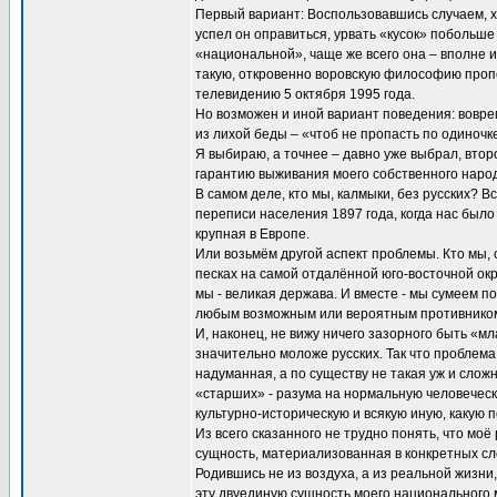
Первый вариант: Воспользовавшись случаем, хо
успел он оправиться, урвать «кусок» побольше
«национальной», чаще же всего она – вполне и
такую, откровенно воровскую философию проп
телевидению 5 октября 1995 года.
Но возможен и иной вариант поведения: воврем
из лихой беды – «чтоб не пропасть по одиночке
Я выбираю, а точнее – давно уже выбрал, втор
гарантию выживания моего собственного народ
В самом деле, кто мы, калмыки, без русских? 
переписи населения 1897 года, когда нас было 
крупная в Европе.
Или возьмём другой аспект проблемы. Кто мы,
песках на самой отдалённой юго-восточной окр
мы - великая держава. И вместе - мы сумеем п
любым возможным или вероятным противнико
И, наконец, не вижу ничего зазорного быть «мл
значительно моложе русских. Так что проблема
надуманная, а по существу не такая уж и сложн
«старших» - разума на нормальную человеческ
культурно-историческую и всякую иную, какую 
Из всего сказанного не трудно понять, что моё
сущность, материализованная в конкретных сл
Родившись не из воздуха, а из реальной жизн
эту двуединую сущность моего национального м