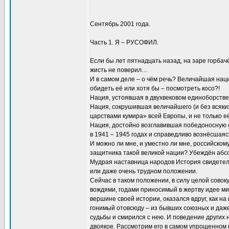
Сентябрь 2001 года.
Часть 1. Я – РУСОФИЛ.
Если бы лет пятнадцать назад, на заре горбачё
жисть не поверил…
И в самом деле – о чём речь? Величайшая наци
обидеть её или хотя бы – посмотреть косо?!
Нация, устоявшая в двухвековом единоборств
Нация, сокрушившая величайшего (и без всяких 
царствами кумира» всей Европы, и не только 
Нация, достойно возглавившая победоносную 
в 1941 – 1945 годах и справедливо вознёсшая
И можно ли мне, и уместно ли мне, российском
защитника такой великой нации? Убеждён абсо
Мудрая наставница народов История свидетель
или даже очень трудном положении.
Сейчас в таком положении, в силу целой сово
вождями, годами приносимый в жертву идее ми
вершине своей истории, оказался вдруг, как н
гонимый отовсюду – из бывших союзных и даже
судьбы и смирился с нею. И поведение других 
двоякое. Рассмотрим его в самом упрощенном 