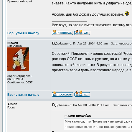
Приморский край
знаете. Как-то неудобно жить и умирать не сд
Арслан, дай бог дожить до лучших времен.
_________________
Все врут, но это не имеет значения, потому что
Вернуться к началу
maxon
Добавлено: Пт Авг 27, 2004 4:06 am
Заголовок сооб
Site Admin
Советский, Пензевкот, именно советский! Русс
распада СССР не только русские, но и те же узб
понимают в большинстве. В результате распада
представителем дальневосточного народа, а я 
Зарегистрирован:
06.08.2004
Сообщения: 5657
Вернуться к началу
Arslan
Добавлено: Пн Авг 30, 2004 11:17 am
Заголовок со
Гость
maxon писал(а):
Мне кажется, что Пензевкот - не такой уж 
число своих включить не только русских, а 