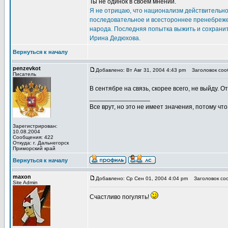
Ты не одинок в своем мнении.
Я не отрицаю, что национализм действительно 
последовательное и всестороннее пренебреже
народа. Последняя попытка выжить и сохранит
Ирина Дедюхова.
Вернуться к началу
penzevkot
Добавлено: Вт Авг 31, 2004 4:43 pm
Заголовок сооб
Писатель
В сентябре на связь, скорее всего, не выйду. О
_________________
Все врут, но это не имеет значения, потому что
Зарегистрирован:
10.08.2004
Сообщения: 422
Откуда: г. Дальнегорск
Приморский край
Вернуться к началу
maxon
Добавлено: Ср Сен 01, 2004 4:04 pm
Заголовок соо
Site Admin
Счастливо погулять!