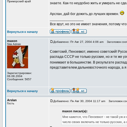
Приморский край
знаете. Как-то неудобно жить и умирать не сд
Арслан, дай бог дожить до лучших времен.
_________________
Все врут, но это не имеет значения, потому что
Вернуться к началу
maxon
Добавлено: Пт Авг 27, 2004 4:06 am
Заголовок сооб
Site Admin
Советский, Пензевкот, именно советский! Русс
распада СССР не только русские, но и те же узб
понимают в большинстве. В результате распада
представителем дальневосточного народа, а я 
Зарегистрирован:
06.08.2004
Сообщения: 5657
Вернуться к началу
Arslan
Добавлено: Пн Авг 30, 2004 11:17 am
Заголовок со
Гость
maxon писал(а):
Мне кажется, что Пензевкот - не такой уж 
число своих включить не только русских, а 