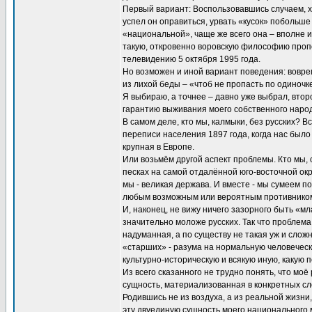
Первый вариант: Воспользовавшись случаем, хо
успел он оправиться, урвать «кусок» побольше
«национальной», чаще же всего она – вполне и
такую, откровенно воровскую философию проп
телевидению 5 октября 1995 года.
Но возможен и иной вариант поведения: воврем
из лихой беды – «чтоб не пропасть по одиночке
Я выбираю, а точнее – давно уже выбрал, втор
гарантию выживания моего собственного народ
В самом деле, кто мы, калмыки, без русских? 
переписи населения 1897 года, когда нас было 
крупная в Европе.
Или возьмём другой аспект проблемы. Кто мы,
песках на самой отдалённой юго-восточной окр
мы - великая держава. И вместе - мы сумеем п
любым возможным или вероятным противнико
И, наконец, не вижу ничего зазорного быть «мл
значительно моложе русских. Так что проблема
надуманная, а по существу не такая уж и сложн
«старших» - разума на нормальную человеческ
культурно-историческую и всякую иную, какую 
Из всего сказанного не трудно понять, что моё
сущность, материализованная в конкретных сл
Родившись не из воздуха, а из реальной жизн
эту двуединую сущность моего национального м