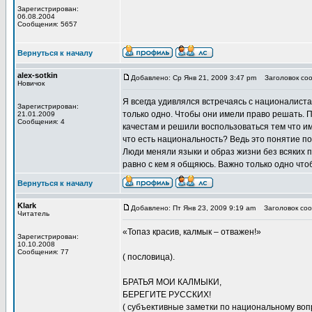
Зарегистрирован:
06.08.2004
Сообщения: 5657
Вернуться к началу
alex-sotkin
Добавлено: Ср Янв 21, 2009 3:47 pm
Заголовок соо
Новичок
Я всегда удивлялся встречаясь с националиста
Зарегистрирован:
только одно. Чтобы они имели право решать. 
21.01.2009
Сообщения: 4
качестам и решили воспользоваться тем что 
что есть национальность? Ведь это понятие по
Люди меняли языки и образ жизни без всяких 
равно с кем я общяюсь. Важно только одно что
Вернуться к началу
Klark
Добавлено: Пт Янв 23, 2009 9:19 am
Заголовок соо
Читатель
«Топаз красив, калмык – отважен!»
Зарегистрирован:
10.10.2008
Сообщения: 77
( пословица).
БРАТЬЯ МОИ КАЛМЫКИ,
БЕРЕГИТЕ РУССКИХ!
( субъективные заметки по национальному воп