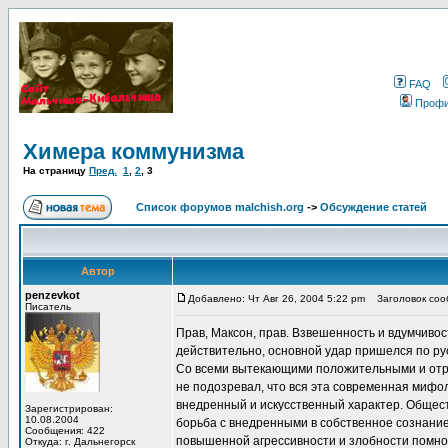
FAQ
Проф
Химера коммунизма
На страницу
Пред.
1
,
2
,
3
Список форумов malchish.org
->
Обсуждение статей
Автор
penzevkot
Добавлено: Чт Авг 26, 2004 5:22 pm
Заголовок сооб
Писатель
Прав, Максон, прав. Взвешенность и вдумчивост
действительно, основной удар пришелся по рус
Со всеми вытекающими положительными и отриц
не подозревал, что вся эта современная мифол
внедренный и искусственный характер. Общест
Зарегистрирован:
10.08.2004
борьба с внедренными в собственное сознание 
Сообщения: 422
повышенной агрессивности и злобности помнож
Откуда: г. Дальнегорск