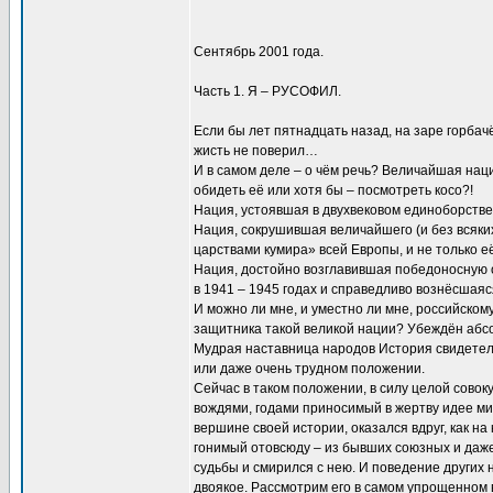
Сентябрь 2001 года.
Часть 1. Я – РУСОФИЛ.
Если бы лет пятнадцать назад, на заре горбачё
жисть не поверил…
И в самом деле – о чём речь? Величайшая наци
обидеть её или хотя бы – посмотреть косо?!
Нация, устоявшая в двухвековом единоборств
Нация, сокрушившая величайшего (и без всяких 
царствами кумира» всей Европы, и не только 
Нация, достойно возглавившая победоносную 
в 1941 – 1945 годах и справедливо вознёсшая
И можно ли мне, и уместно ли мне, российском
защитника такой великой нации? Убеждён абсо
Мудрая наставница народов История свидетель
или даже очень трудном положении.
Сейчас в таком положении, в силу целой сово
вождями, годами приносимый в жертву идее ми
вершине своей истории, оказался вдруг, как н
гонимый отовсюду – из бывших союзных и даже
судьбы и смирился с нею. И поведение других 
двоякое. Рассмотрим его в самом упрощенном 