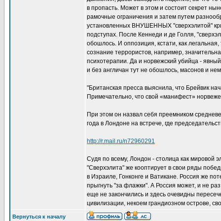
в пропасть. Может в этом и состоит секрет ны
рамочные ограничения и затем путем разнообр
установленных ВНУШЕННЫХ "сверхэлитой" крите
подступах. После Кеннеди и де Голля, "сверхэл
обошлось. И оппозиция, кстати, как легальная,
сознание террористов, например, значительна
психотерапии. Да и норвежский убийца - явный
и без англичан тут не обошлось, масонов и не
"Британская пресса выяснила, что Брейвик на
Примечательно, что свой «манифест» норвеже
При этом он назвал себя преемником средневе
года в Лондоне на встрече, где председательст
http://r.mail.ru/n72960291
Судя по всему, Лондон - столица как мировой э
"Сверхэлита" же кооптирует в свои ряды победи
в Израиле, Гонконге и Ватикане. Россия же по
прыгнуть "за флажки". А Россия может, и не р
еще не закончились и здесь очевидны пересече
цивилизации, некоем грандиозном острове, сво
Вернуться к началу