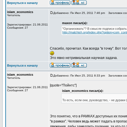
Вернуться к началу
islam_economics
Добавлено: Пн Июл 25, 2011 7:46 pm
Заголовок соо
Читатель
maxon писал(а):
Зарегистрирован: 21.06.2011
Сообщения: 27
"Организовать"? В смысле подписи собрать?
http://malchish.org/index.php?option=com_co
Спасибо, прочитал. Как всегда "в точку". Вот 
Это явно нетривиальная научная задача.
Вернуться к началу
islam_economics
Добавлено: Пн Июл 25, 2011 8:33 pm
Заголовок соо
Читатель
[quote="Пойнтс"]
Зарегистрирован: 21.06.2011
Сообщения: 27
islam_economics писал(а):
То есть, если они, руководство, - не дураки 
Это понятно, что в РАМКАХ доступных их пон
"в рамках". Человек ведь может падать в проп
движения, дабы замедлить падение, за что-то 