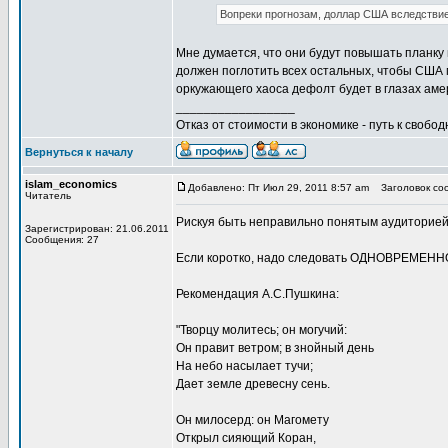
Вопреки прогнозам, доллар США вследствие 
Мне думается, что они будут повышать планку 
должен поглотить всех остальных, чтобы США 
оркужающего хаоса дефолт будет в глазах аме
_________________
Отказ от стоимости в экономике - путь к свобод
Вернуться к началу
islam_economics
Добавлено: Пт Июл 29, 2011 8:57 am
Заголовок соо
Читатель
Рискуя быть неправильно понятым аудиторией,
Зарегистрирован: 21.06.2011
Сообщения: 27
Если коротко, надо следовать ОДНОВРЕМЕННО
Рекомендация А.С.Пушкина:
"Творцу молитесь; он могучий:
Он правит ветром; в знойный день
На небо насылает тучи;
Дает земле древесну сень.
Он милосерд: он Магомету
Открыл сияющий Коран,