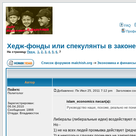
FAQ
Проф
Хедж-фонды или спекулянты в законе
На страницу
Пред.
1
,
2
,
3
,
4
,
5
,
6
,
7
Список форумов malchish.org
->
Экономика и финансы
Автор
Пойнтс
Добавлено: Пн Июл 25, 2011 7:12 pm
Заголовок соо
Политолог
islam_economics писал(а):
Зарегистрирован:
06.04.2010
Руководство наше, похоже, реально не пон
Сообщения: 1866
Откуда: Владивосток
Либералы (либеральные идеи) воздействуют 
Но -
1) не на всех людей промывка действует (ред
2) в некоторых случаях промывка не закрепля