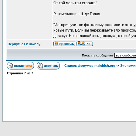
От той молитвы старика".
Рекомендация Ш. де Голля:
"История учит не фатализму; запомните этот у
новые пути. Если вы переживаете зло происход
докажут. Не соглашайтесь , господа , с такой у
Вернуться к началу
Показать сообщения:
Список форумов malchish.org
->
Экономи
Страница
7
из
7