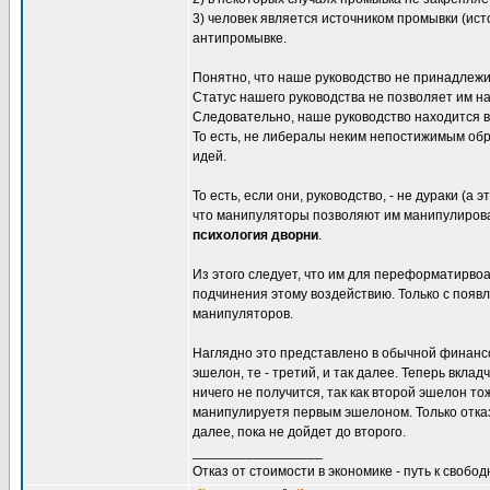
3) человек является источником промывки (ис
антипромывке.
Понятно, что наше руководство не принадлежит
Статус нашего руководства не позволяет им на
Следовательно, наше руководство находится в 
То есть, не либералы неким непостижимым об
идей.
То есть, если они, руководство, - не дураки (а
что манипуляторы позволяют им манипулирова
психология дворни
.
Из этого следует, что им для переформатирвоа
подчинения этому воздействию. Только с появл
манипуляторов.
Наглядно это представлено в обычной финанс
эшелон, те - третий, и так далее. Теперь вкл
ничего не получится, так как второй эшелон т
манипулируетя первым эшелоном. Только отказ 
далее, пока не дойдет до второго.
_________________
Отказ от стоимости в экономике - путь к свобод