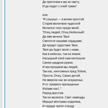
Да притечем и мы ко свету,
И да падет с очей туман".
или:
"Я слышал — в келии простой
Старик молитвою чудесной
Молился тихо предо мной:
"Отец людей, Отец Небесный!
Да имя вечное Твое
Святится нашими сердцами;
Да придет Царствие Твое,
Твоя да будет воля с нами,
Как в небесах, так на земли.
Насущный хлеб нам ниспошли
Своею щедрою рукою;
И как прощаем мы людей,
Так нас, ничтожных пред Тобою,
Прости, Отец, Своих детей;
Не ввергни нас во искушенье,
И от лукавого прельщенья
Избави нас!.."
Перед крестом
Так он молился. Свет лампады
Мерцал впотьмах издалека,
И сердце чуяло отраду