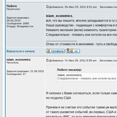
Пойнтс
Добавлено: Пн Июл 25, 2011 8:51 pm
Заголовок соо
Политолог
islam_economics
,
Зарегистрирован:
всё, что вы пишете, вполне укладывается в ту с
06.04.2010
Сообщения: 1866
Наше руководство - падающая с комфортом в пр
Откуда: Владивосток
Никакого желания (воли) изменить траекторию
Следовательно - плевать они хотели на все по
_________________
Отказ от стоимости в экономике - путь к свобод
Вернуться к началу
islam_economics
Добавлено: Чт Июл 28, 2011 8:58 am
Заголовок соо
Читатель
Пойнтс писал(а):
Зарегистрирован: 21.06.2011
Сообщения: 27
islam_economics
,
Следовательно - плевать они хотели на все
Я склонен с Вами согласиться, если только са
по госдолгу США
Причем я не считаю это событие таким уж мал
от такого развития событий, во-первых, США и 
владельцы ФРС, то есть мировая финансовая 