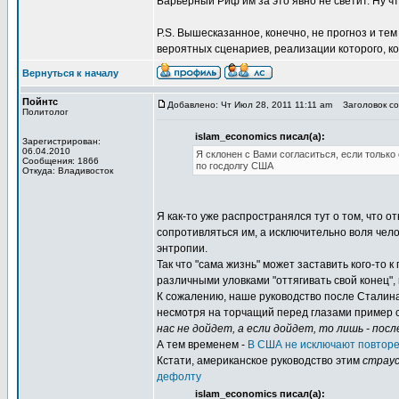
Барьерный Риф им за это явно не светит. Ну чт
P.S. Вышесказанное, конечно, не прогноз и тем
вероятных сценариев, реализации которого, ко
Вернуться к началу
Пойнтс
Добавлено: Чт Июл 28, 2011 11:11 am
Заголовок соо
Политолог
islam_economics писал(а):
Зарегистрирован:
06.04.2010
Я склонен с Вами согласиться, если только
Сообщения: 1866
по госдолгу США
Откуда: Владивосток
Я как-то уже распространялся тут о том, что 
сопротивляться им, а исключительно воля чел
энтропии.
Так что "сама жизнь" может заставить кого-то 
различными уловками "оттягивать свой конец",
К сожалению, наше руководство после Сталин
несмотря на торчащий перед глазами пример 
нас не дойдет, а если дойдет, то лишь - посл
А тем временем -
В США не исключают повторе
Кстати, американское руководство этим
страу
дефолту
islam_economics писал(а):