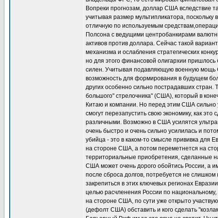
Вопреки прогнозам, доллар США вследствие так
учитывая размер мультипликатора, поскольку 
отличную по используемым средствам,операцию
Полсона с ведущими центробанкирами валютны
активов против доллара. Сейчас такой вариант
механизма и ослабления стратегических конк
но для этого финансовой олигархии пришлось 
силен. Учитывая подавляющую военную мощь СШ
возможность для формирования в будущем бол
других особенно сильно пострадавших стран. Т
большого" стрелочника" (США), который в коне
Китаю и компании. Но перед этим США сильно у
смогут перезапустить свою экономику, как это
различными. Возможно в США усилятся ультрап
очень быстро и очень сильно усилилась и пот
убийца - это в каком-то смысле прививка для 
на стороне США, а потом переметнется на стор
территориальные приобретения, сделанные н
США может очень дорого обойтись России, а и
после сброса долгов, потребуется не слишком
закрепиться в этих ключевых регионах Еврази
целью расчленения России по национальному, 
на стороне США, по сути уже открыто участвую
(дефолт США) обставить и кого сделать "козл