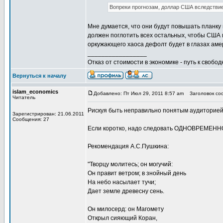
Вопреки прогнозам, доллар США вследствие 
Мне думается, что они будут повышать планку 
должен поглотить всех остальных, чтобы США 
оркужающего хаоса дефолт будет в глазах аме
_________________
Отказ от стоимости в экономике - путь к свобод
Вернуться к началу
islam_economics
Добавлено: Пт Июл 29, 2011 8:57 am
Заголовок соо
Читатель
Рискуя быть неправильно понятым аудиторией,
Зарегистрирован: 21.06.2011
Сообщения: 27
Если коротко, надо следовать ОДНОВРЕМЕННО
Рекомендация А.С.Пушкина:
"Творцу молитесь; он могучий:
Он правит ветром; в знойный день
На небо насылает тучи;
Дает земле древесну сень.
Он милосерд: он Магомету
Открыл сияющий Коран,