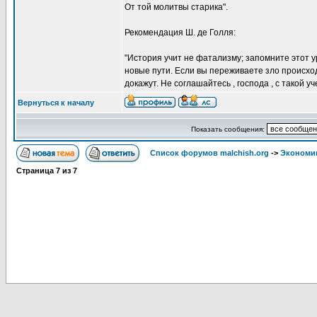
От той молитвы старика".
Рекомендация Ш. де Голля:
"История учит не фатализму; запомните этот у
новые пути. Если вы переживаете зло происход
докажут. Не соглашайтесь , господа , с такой у
Вернуться к началу
Показать сообщения:
Список форумов malchish.org
->
Экономи
Страница
7
из
7