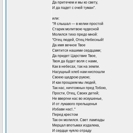
Да притечем и мы ко свету,
И да падет с очей туман".
или:
"Я слышал — в келии простой
Старик молитвою чудесной
Молился тихо предо мной:
"Отец людей, Отец Небесный!
Да имя вечное Твое
Святится нашими сердцами;
Да придет Царствие Твое,
Твоя да будет воля с нами,
Как в небесах, так на земли.
Насущный хлеб нам ниспошли
Своею щедрою рукою;
И как прощаем мы людей,
Так нас, ничтожных пред Тобою,
Прости, Отец, Своих детей;
Не ввергни нас во искушенье,
И от лукавого прельщенья
Избави нас!.."
Перед крестом
Так он молился. Свет лампады
Мерцал впотьмах издалека,
И сердце чуяло отраду