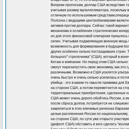
Вопреки прогнозам, доллар США вследствие так
учитывая размер мультипликатора, поскольку 
отличную по используемым средствам,операцию
Полсона с ведущими центробанкирами валютны
активов против доллара. Сейчас такой вариант
механизма и ослабления стратегических конк
но для этого финансовой олигархии пришлось 
силен. Учитывая подавляющую военную мощь СШ
возможность для формирования в будущем бол
других особенно сильно пострадавших стран. Т
большого" стрелочника" (США), который в коне
Китаю и компании. Но перед этим США сильно у
смогут перезапустить свою экономику, как это
различными. Возможно в США усилятся ультрап
очень быстро и очень сильно усилилась и пот
убийца - это в каком-то смысле прививка для 
на стороне США, а потом переметнется на стор
территориальные приобретения, сделанные н
США может очень дорого обойтись России, а и
после сброса долгов, потребуется не слишком
закрепиться в этих ключевых регионах Еврази
целью расчленения России по национальному, 
на стороне США, по сути уже открыто участвую
(дефолт США) обставить и кого сделать "козл