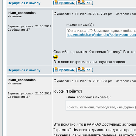
Вернуться к началу
islam_economics
Добавлено: Пн Июл 25, 2011 7:46 pm
Заголовок соо
Читатель
maxon писал(а):
Зарегистрирован: 21.06.2011
Сообщения: 27
"Организовать"? В смысле подписи собрать?
http://malchish.org/index.php?option=com_co
Спасибо, прочитал. Как всегда "в точку". Вот 
Это явно нетривиальная научная задача.
Вернуться к началу
islam_economics
Добавлено: Пн Июл 25, 2011 8:33 pm
Заголовок соо
Читатель
[quote="Пойнтс"]
Зарегистрирован: 21.06.2011
Сообщения: 27
islam_economics писал(а):
То есть, если они, руководство, - не дураки 
Это понятно, что в РАМКАХ доступных их пон
"в рамках". Человек ведь может падать в проп
движения, дабы замедлить падение, за что-то 