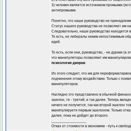
3) человек является источником промывки (ис
антипромывке.
Понятно, что наше руководство не принадлежит
Статус нашего руководства не позволяет им на
Следовательно, наше руководство находится в 
То есть, не либералы неким непостижимым об
идей.
То есть, если они, руководство, - не дураки (а
что манипуляторы позволяют им манипулирова
психология дворни
.
Из этого следует, что им для переформатирвоа
подчинения этому воздействию. Только с появл
манипуляторов.
Наглядно это представлено в обычной финанс
эшелон, те - третий, и так далее. Теперь вкл
ничего не получится, так как второй эшелон т
манипулируетя первым эшелоном. Только отказ 
далее, пока не дойдет до второго.
_________________
Отказ от стоимости в экономике - путь к свобод