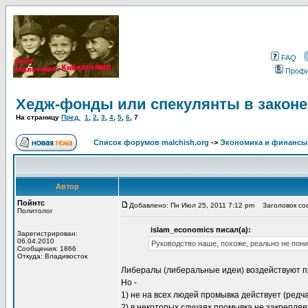
FAQ
Проф
Хедж-фонды или спекулянты в законе
На страницу
Пред.
1
,
2
,
3
,
4
,
5
,
6
,
7
Список форумов malchish.org
->
Экономика и финансы
Автор
Пойнтс
Добавлено: Пн Июл 25, 2011 7:12 pm
Заголовок соо
Политолог
islam_economics писал(а):
Зарегистрирован:
06.04.2010
Руководство наше, похоже, реально не пон
Сообщения: 1866
Откуда: Владивосток
Либералы (либеральные идеи) воздействуют 
Но -
1) не на всех людей промывка действует (ред
2) в некоторых случаях промывка не закрепля