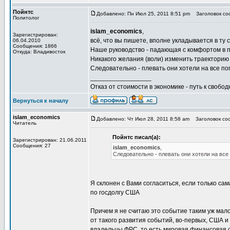
Пойнтс
Добавлено: Пн Июл 25, 2011 8:51 pm
Заголовок соо
Политолог
islam_economics
,
Зарегистрирован:
всё, что вы пишете, вполне укладывается в ту с
06.04.2010
Сообщения: 1866
Наше руководство - падающая с комфортом в пр
Откуда: Владивосток
Никакого желания (воли) изменить траекторию
Следовательно - плевать они хотели на все по
_________________
Отказ от стоимости в экономике - путь к свобод
Вернуться к началу
islam_economics
Добавлено: Чт Июл 28, 2011 8:58 am
Заголовок соо
Читатель
Пойнтс писал(а):
Зарегистрирован: 21.06.2011
Сообщения: 27
islam_economics
,
Следовательно - плевать они хотели на все
Я склонен с Вами согласиться, если только са
по госдолгу США
Причем я не считаю это событие таким уж мал
от такого развития событий, во-первых, США и 
владельцы ФРС, то есть мировая финансовая 