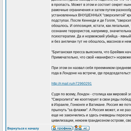
в пропасть. Может в этом и состоит секрет ны
рамочные ограничения и затем путем разнообр
установленных ВНУШЕННЫХ "сверхэлитой" крите
подступах. После Кеннеди и де Голля, "сверхэл
обошлось. И оппозиция, кстати, как легальная,
сознание террористов, например, значительна
психотерапии. Да и норвежский убийца - явный
и без англичан тут не обошлось, масонов и не
"Британская пресса выяснила, что Брейвик на
Примечательно, что свой «манифест» норвеже
При этом он назвал себя преемником средневе
года в Лондоне на встрече, где председательст
http://r.mail.ru/n72960291
Судя по всему, Лондон - столица как мировой э
"Сверхэлита" же кооптирует в свои ряды победи
в Израиле, Гонконге и Ватикане. Россия же по
прыгнуть "за флажки". А Россия может, и не р
еще не закончились и здесь очевидны пересече
цивилизации, некоем грандиозном острове, сво
Вернуться к началу