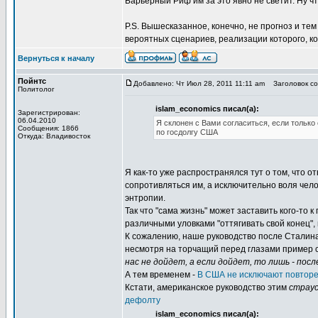
Барьерный Риф им за это явно не светит. Ну чт
P.S. Вышесказанное, конечно, не прогноз и тем
вероятных сценариев, реализации которого, ко
Вернуться к началу
Пойнтс
Добавлено: Чт Июл 28, 2011 11:11 am
Заголовок соо
Политолог
islam_economics писал(а):
Зарегистрирован:
06.04.2010
Я склонен с Вами согласиться, если только
Сообщения: 1866
по госдолгу США
Откуда: Владивосток
Я как-то уже распространялся тут о том, что 
сопротивляться им, а исключительно воля чел
энтропии.
Так что "сама жизнь" может заставить кого-то 
различными уловками "оттягивать свой конец",
К сожалению, наше руководство после Сталин
несмотря на торчащий перед глазами пример 
нас не дойдет, а если дойдет, то лишь - посл
А тем временем -
В США не исключают повторе
Кстати, американское руководство этим
страу
дефолту
islam_economics писал(а):