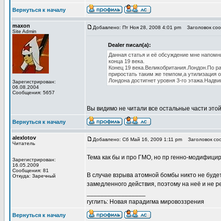
Вернуться к началу
maxon
Добавлено: Пт Ноя 28, 2008 4:01 pm
Заголовок сооб
Site Admin
Dealer писал(а):
Данная статья и её обсуждение мне напомни
конца 19 века.
Конец 19 века.Великобритания.Лондон.По ра
приростать таким же темпом,а утилизация о
Лондона достигнет уровня 3-го этажа.Надви
Зарегистрирован:
06.08.2004
Сообщения: 5657
Вы видимо не читали все остальные части этой
Вернуться к началу
alexlotov
Добавлено: Сб Май 16, 2009 1:11 pm
Заголовок сооб
Читатель
Тема как бы и про ГМО, но пр генно-модифици
Зарегистрирован:
16.05.2009
Сообщения: 81
В случае взрыва атомной бомбы никто не будет
Откуда: Заречный
замедленного действия, поэтому на неё и не 
_________________
гуглить: Новая парадигма мировоззрения
Вернуться к началу