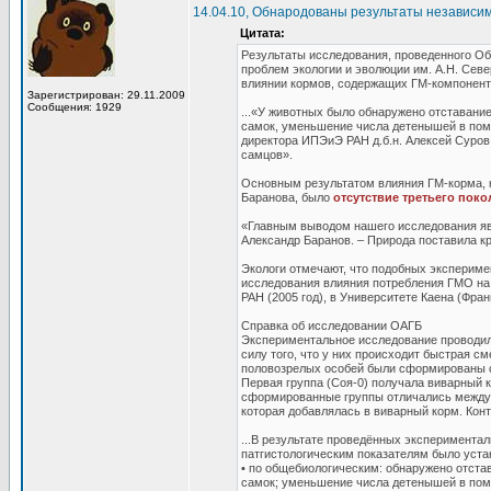
14.04.10, Обнародованы результаты независи
Цитата:
Результаты исследования, проведенного О
проблем экологии и эволюции им. А.Н. Севе
влиянии кормов, содержащих ГМ-компоненты
Зарегистрирован: 29.11.2009
Сообщения: 1929
...«У животных было обнаружено отставани
самок, уменьшение числа детенышей в помёт
директора ИПЭиЭ РАН д.б.н. Алексей Суров
самцов».
Основным результатом влияния ГМ-корма, 
Баранова, было
отсутствие третьего пок
«Главным выводом нашего исследования я
Александр Баранов. – Природа поставила к
Экологи отмечают, что подобных эксперим
исследования влияния потребления ГМО на
РАН (2005 год), в Университете Каена (Франц
Справка об исследовании ОАГБ
Экспериментальное исследование проводило
силу того, что у них происходит быстрая с
половозрелых особей были сформированы се
Первая группа (Соя-0) получала виварный к
сформированные группы отличались между 
которая добавлялась в виварный корм. Конт
...В результате проведённых эксперимента
патгистологическим показателям было уста
• по общебиологическим: обнаружено отста
самок; уменьшение числа детенышей в помёт