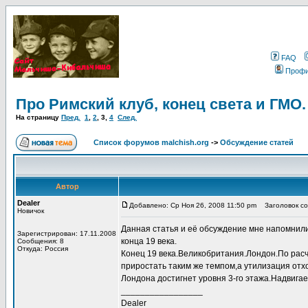
FAQ
Проф
Про Римский клуб, конец света и ГМО.
На страницу
Пред.
1
,
2
,
3
,
4
След.
Список форумов malchish.org
->
Обсуждение статей
Автор
Dealer
Добавлено: Ср Ноя 26, 2008 11:50 pm
Заголовок соо
Новичок
Данная статья и её обсуждение мне напомнили,
Зарегистрирован: 17.11.2008
конца 19 века.
Сообщения: 8
Откуда: Россия
Конец 19 века.Великобритания.Лондон.По расч
приростать таким же темпом,а утилизация отхо
Лондона достигнет уровня 3-го этажа.Надвигае
_________________
Dealer