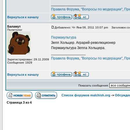
_________________
Правила Форума
,
"Вопросы по модерации"
,
Пр
Вернуться к началу
Баламут
Добавлено: Чт Янв 06, 2011 10:07 pm
Заголовок соо
Политолог
Пермакультура
Зепп Хольцер. Аграрий-революционер
Пермакультура Зеппа Хольцера.
_________________
Правила Форума
,
"Вопросы по модерации"
,
Пр
Зарегистрирован: 29.11.2009
Сообщения: 1929
Вернуться к началу
Показать сообщения:
Список форумов malchish.org
->
Обсужден
Страница
3
из
4