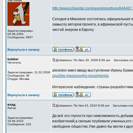
Site Admin
http://www.k2kapital.com/news/reportings/64646
Сегодня в Мюнхене состоялась официальная п
замыслу авторов проекта, в африканской пуст
чистой энергии в Европу.
Зарегистрирован:
06.08.2004
Сообщения: 5657
Вернуться к началу
kobber
Добавлено: Пн Июл 20, 2009 8:56 am
Заголовок соо
Читатель
alexlotov имел ввиду выступление Ирины Ерма
Зарегистрирован: 11.02.2009
oruzhiie-massovogho-porazhieniia
Сообщения: 38
Откуда: Москва
Интересное наблюдение: страны-разработчики
Вернуться к началу
влад
Добавлено: Пн Ноя 15, 2010 8:09 pm
Заголовок сооб
Автор
Да всё это глупости про невозможность добыват
Зарегистрирован:
изобретений,а сколько поубивали ученных,кто
19.06.2010
Сообщения: 224
свободное общество.Уже давно бы могли к други