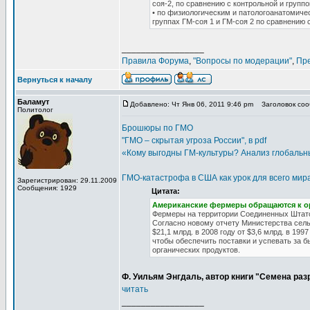
соя-2, по сравнению с контрольной и группо
• по физиологическим и патологоанатомиче
группах ГМ-соя 1 и ГМ-соя 2 по сравнению
_________________
Правила Форума
,
"Вопросы по модерации"
,
Пр
Вернуться к началу
Баламут
Добавлено: Чт Янв 06, 2011 9:46 pm
Заголовок сооб
Политолог
Брошюры по ГМО
"ГМО – скрытая угроза России", в pdf
«Кому выгодны ГМ-культуры? Анализ глобальны
ГМО-катастрофа в США как урок для всего мир
Зарегистрирован: 29.11.2009
Сообщения: 1929
Цитата:
Американские фермеры обращаются к о
Фермеры на территории Соединенных Штато
Согласно новому отчету Министерства сель
$21,1 млрд. в 2008 году от $3,6 млрд. в 19
чтобы обеспечить поставки и успевать за 
органических продуктов.
Ф. Уильям Энгдаль, автор книги "Семена ра
читать
_________________