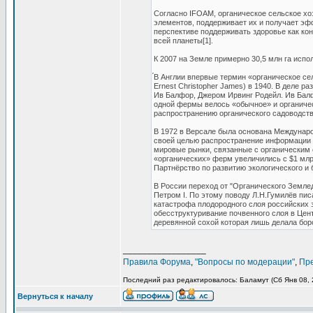
Согласно IFOAM, органическое сельское хо
элементов, поддерживает их и получает эф
перспективе поддерживать здоровье как кон
всей планеты[1].
К 2007 на Земле примерно 30,5 млн га испо
́В Англии впервые термин «органическое сел
Ernest Christopher James) в 1940. В деле р
Ив Балфор, Джером Ирвинг Родейл. Ив Балф
одной фермы велось «обычное» и органичес
распространению органического садоводств
В 1972 в Версале была основана Междунар
своей целью распространение информации и
мировые рынки, связанные с органическим 
«органических» ферм увеличились с $1 млрд
Партнёрство по развитию экологического и 
В России переход от "Органического Землед
Петром I. По этому поводу Л.Н.Гумилёв пис
катастрофа плодородного слоя российских 
обесструктуривание почвенного слоя в Цент
деревянной сохой которая лишь делала бор
_________________
Правила Форума
,
"Вопросы по модерации"
,
Пр
Последний раз редактировалось: Баламут (Сб Янв 08, 2
Вернуться к началу