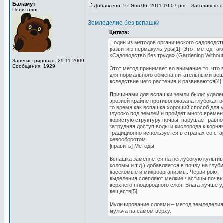
Баламут
Добавлено: Чт Янв 06, 2011 10:07 pm
Заголовок соо
Политолог
Земледелие без вспашки
Цитата:
...один из методов органического садоводс
развитию пермакультуры[1]. Этот метод так
«Садоводство без труда» (Gardening Without
Зарегистрирован: 29.11.2009
Сообщения: 1929
Этот метод принимает во внимание то, что
для нормального обмена питательными веще
вследствие чего растения и развиваются[4].
Причинами для вспашки земли были: удален
эрозией крайне противопоказана глубокая в
то время как вспашка хороший способ для у
глубоко под землёй и пройдёт много времен
пористую структуру почвы, нарушает равно
затрудняя доступ воды и кислорода к корн
традиционно используется в странах со ст
севооборотом.
[править] Методы
Вспашка заменяется на неглубокую культива
соломы и т.д.) добавляется в почву на глу
насекомые и микроорганизмы. Черви роют ту
выделения слепляют мелкие частицы почвы.
верхнего плодородного слоя. Влага лучше у
веществ[5].
Мульчирование слоями – метод земледелия,
мульча на самом верху.