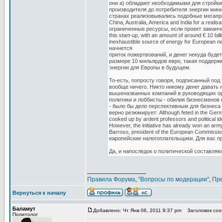
они а) обладают необходимыми для стройки
производителя до потребителя энергии мини
странах реализовывались подобные мегапрое
China, Australia, America and India for a real
ограниченные ресурсы, если проект заманчив
this start-up, with an amount of around € 10 b
inexhaustible source of energy for European 
начнется
приток пожертвований, и денег некуда буде
размере 10 мильярдов евро, такая поддерж
энергии для Европы в будущем.
То-есть, попросту говоря, подписанный по
вообще ничего. Никто никому денег давать
вышеназванных компаний в руководящих орг
политики и лоббисты - обилия бизнесменов
- было бы дело перспективным для бизнеса -
верно резюмирует: Although feted in the German 
cooked up by ardent professors and political i
However, the initiative has already won an ar
Barroso, president of the European Commissio
еаропейские налогоплательщики. Для вас 
Да, и напоследок о политической составляю
_________________
Правила Форума
,
"Вопросы по модерации"
,
Пр
Вернуться к началу
Баламут
Добавлено: Чт Янв 06, 2011 9:37 pm
Заголовок сооб
Политолог