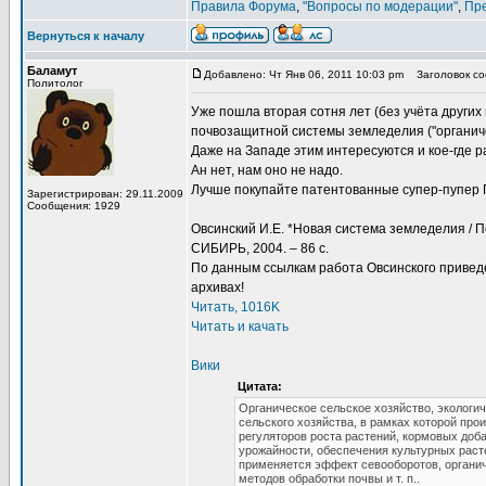
Правила Форума
,
"Вопросы по модерации"
,
Пр
Вернуться к началу
Баламут
Добавлено: Чт Янв 06, 2011 10:03 pm
Заголовок соо
Политолог
Уже пошла вторая сотня лет (без учёта других
почвозащитной системы земледелия ("органиче
Даже на Западе этим интересуются и кое-где р
Ан нет, нам оно не надо.
Лучше покупайте патентованные супер-пупер 
Зарегистрирован: 29.11.2009
Сообщения: 1929
Овсинский И.Е. *Новая система земледелия / Пе
СИБИРЬ, 2004. – 86 с.
По данным ссылкам работа Овсинского приве
архивах!
Читать, 1016K
Читать и качать
Вики
Цитата:
Органическое сельское хозяйство, экологи
сельского хозяйства, в рамках которой пр
регуляторов роста растений, кормовых доб
урожайности, обеспечения культурных раст
применяется эффект севооборотов, органиче
методов обработки почвы и т. п..