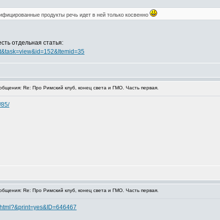
дифицированные продукты речь идет в ней только косвенно
есть отдельная статья:
ent&task=view&id=152&Itemid=35
бщения: Re: Про Римский клуб, конец света и ГМО. Часть первая.
/85/
бщения: Re: Про Римский клуб, конец света и ГМО. Часть первая.
7.html?&print=yes&ID=646467