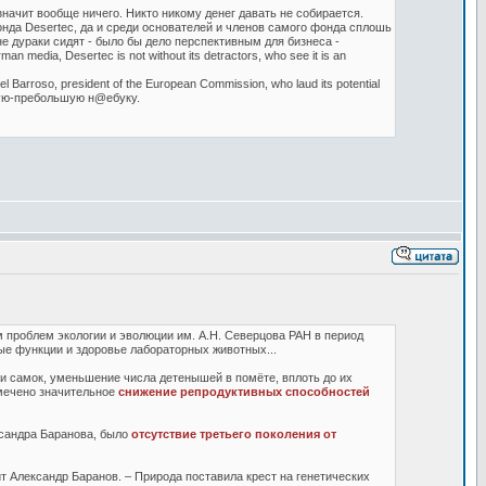
ачит вообще ничего. Никто никому денег давать не собирается.
да Desertec, да и среди основателей и членов самого фонда сплошь
е дураки сидят - было бы дело перспективным для бизнеса -
 media, Desertec is not without its detractors, who see it is an
l Barroso, president of the European Commission, who laud its potential
ьшую-пребольшую н@ебуку.
 проблем экологии и эволюции им. А.Н. Северцова РАН в период
ые функции и здоровье лабораторных животных...
ли самок, уменьшение числа детенышей в помёте, вплоть до их
тмечено значительное
снижение репродуктивных способностей
сандра Баранова, было
отсутствие третьего поколения от
рит Александр Баранов. – Природа поставила крест на генетических