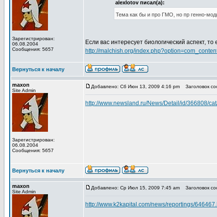
alexlotov писал(а):
Тема как бы и про ГМО, но пр генно-мо
Зарегистрирован:
Если вас интересует биологический аспект, то 
06.08.2004
Сообщения: 5657
http://malchish.org/index.php?option=com_cont
Вернуться к началу
maxon
Добавлено: Сб Июн 13, 2009 4:16 pm
Заголовок соо
Site Admin
http://www.newsland.ru/News/Detail/id/366808/cat
Зарегистрирован:
06.08.2004
Сообщения: 5657
Вернуться к началу
maxon
Добавлено: Ср Июл 15, 2009 7:45 am
Заголовок соо
Site Admin
http://www.k2kapital.com/news/reportings/64646