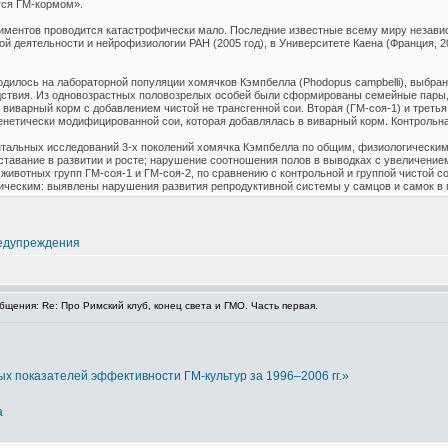
тся ГМ-кормом».
риментов проводится катастрофически мало. Последние известные всему миру незав
 деятельности и нейрофизиологии РАН (2005 год), в Университете Каена (Франция, 20
илось на лабораторной популяции хомячков Кэмпбелла (Phodopus campbelli), выбранно
дствия. Из одновозрастных половозрелых особей были сформированы семейные пары, 
а виварный корм с добавлением чистой не трансгенной сои. Вторая (ГМ-соя-1) и трет
нетически модифицированной сои, которая добавлялась в виварный корм. Контрольная
нтальных исследований 3-х поколений хомячка Кэмпбелла по общим, физиологическим
ставание в развитии и росте; нарушение соотношения полов в выводках с увеличение
 животных групп ГМ-соя-1 и ГМ-соя-2, по сравнению с контрольной и группой чистой со
ическим: выявлены нарушения развития репродуктивной системы у самцов и самок в 
едупреждения
щения: Re: Про Римский клуб, конец света и ГМО. Часть первая.
х показателей эффективности ГМ-культур за 1996–2006 гг.»
а