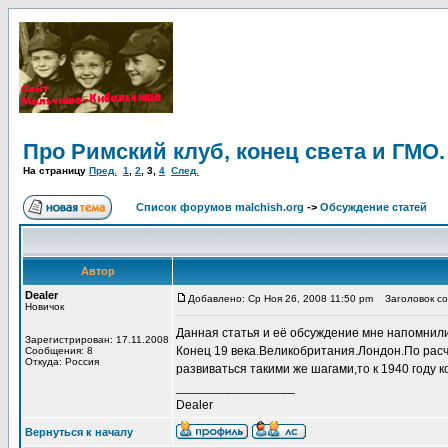
Про Римский клуб, конец света и ГМО.
На страницу
Пред.
1
,
2
,
3
,
4
След.
Список форумов malchish.org
->
Обсуждение статей
Автор
Dealer
Добавлено: Ср Ноя 26, 2008 11:50 pm
Заголовок соо
Новичок
Данная статья и её обсуждение мне напомнили,
Зарегистрирован: 17.11.2008
Конец 19 века.Великобритания.Лондон.По расч
Сообщения: 8
Откуда: Россия
развиваться такими же шагами,то к 1940 году 
_________________
Dealer
Вернуться к началу