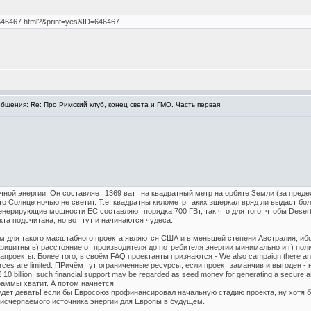
/646467.html?&print=yes&ID=646467
щения: Re: Про Римский клуб, конец света и ГМО. Часть первая.
нечной энергии. Он составляет 1369 ватт на квадратный метр на орбите Земли (за пр
то Солнце ночью не светит. Т.е. квадратны километр таких зщеркал вряд ли выдаст бо
генерирующие мощности ЕС составляют порядка 700 ГВт, так что для того, чтобы Deser
кта подсчитана, но вот тут и начинаются чудеса.
 для такого масштабного проекта являются США и в меньшей степени Австралия, ибо
ицитны в) расстояние от производителя до потребителя энергии минимально и г) пол
оекты. Более того, в своём FAQ проектанты признаются - We also campaign there and in 
ources are limited. ПРичём тут ограниченные ресурсы, если проект заманчив и выгоден -
 € 10 billion, such financial support may be regarded as seed money for generating a secure 
раммы хватит. А потом начнется
будет девать! если бы Евросоюз профинансировал начальную стадию проекта, ну хотя 
еисчерпаемого источника энергии для Европы в будущем.