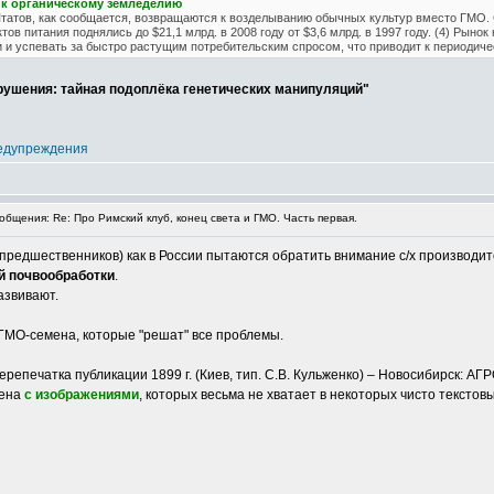
к органическому земледелию
атов, как сообщается, возвращаются к возделыванию обычных культур вместо ГМО. 
ов питания поднялись до $21,1 млрд. в 2008 году от $3,6 млрд. в 1997 году. (4) Рыно
и и успевать за быстро растущим потребительским спросом, что приводит к периодиче
зрушения: тайная подоплёка генетических манипуляций"
едупреждения
бщения: Re: Про Римский клуб, конец света и ГМО. Часть первая.
х предшественников) как в России пытаются обратить внимание с/х производ
й почвообработки
.
азвивают.
ГМО-семена, которые "решат" все проблемы.
репечатка публикации 1899 г. (Киев, тип. С.В. Кульженко) – Новосибирск: АГР
дена
с изображениями
, которых весьма не хватает в некоторых чисто текстов