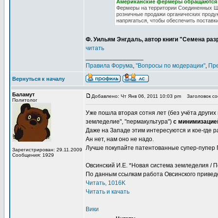
Американские фермеры обращаются 
Фермеры на территории Соединенных Шт
розничные продажи органических продукт
напрягаться, чтобы обеспечить поставк
Ф. Уильям Энгдаль, автор книги "Семена ра
читать
_________________
Правила Форума
,
"Вопросы по модерации"
,
Пр
Вернуться к началу
Баламут
Добавлено: Чт Янв 06, 2011 10:03 pm
Заголовок соо
Политолог
Уже пошла вторая сотня лет (без учёта други
земледелие", "пермакультура")
с минимизацие
Даже на Западе этим интересуются и кое-где р
Ан нет, нам оно не надо.
Лучше покупайте патентованные супер-пупер 
Зарегистрирован: 29.11.2009
Сообщения: 1929
Овсинский И.Е. *Новая система земледелия / Пе
По данным ссылкам работа Овсинского приве
Читать, 1016K
Читать и качать
Вики