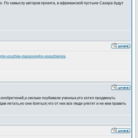
 По замыслу авторов проекта, в африканской пустыне Сахара будут
v-gmo-oruzhiie-massovogho-porazhieniia
о изобретений,а сколько поубивали ученных,кто хотел продвинуть
м летать,но они бояться,что от них все люди улетят и не кем править