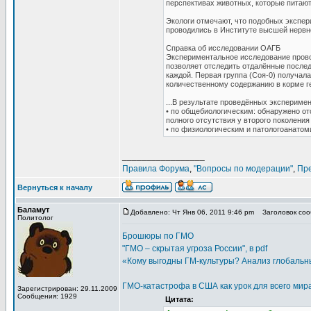
перспективах животных, которые питаю
Экологи отмечают, что подобных экспе
проводились в Институте высшей нервной
Справка об исследовании ОАГБ
Экспериментальное исследование провод
позволяет отследить отдалённые после
каждой. Первая группа (Соя-0) получал
количественному содержанию в корме ге
...В результате проведённых экспериме
• по общебиологическим: обнаружено от
полного отсутствия у второго поколения
• по физиологическим и патологоанатом
_________________
Правила Форума
,
"Вопросы по модерации"
,
Пр
Вернуться к началу
Баламут
Добавлено: Чт Янв 06, 2011 9:46 pm
Заголовок сооб
Политолог
Брошюры по ГМО
"ГМО – скрытая угроза России", в pdf
«Кому выгодны ГМ-культуры? Анализ глобальны
ГМО-катастрофа в США как урок для всего мир
Зарегистрирован: 29.11.2009
Сообщения: 1929
Цитата: