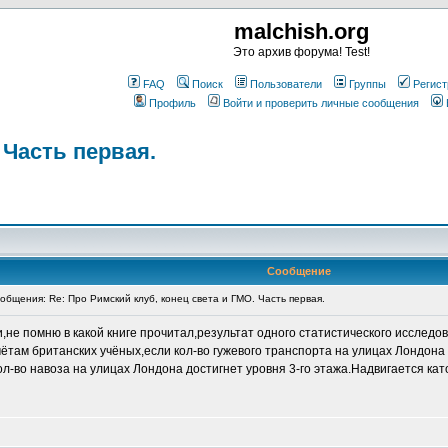
malchish.org
Это архив форума! Test!
FAQ
Поиск
Пользователи
Группы
Регист
Профиль
Войти и проверить личные сообщения
 Часть первая.
Сообщение
бщения: Re: Про Римский клуб, конец света и ГМО. Часть первая.
не помню в какой книге прочитал,результат одного статистического исследов
ётам британских учёных,если кол-во гужевого транспорта на улицах Лондона
кол-во навоза на улицах Лондона достигнет уровня 3-го этажа.Надвигается ка