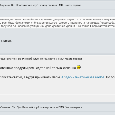
щения: Re: Про Римский клуб, конец света и ГМО. Часть первая.
мнили,не помню в какой книге прочитал,результат одного статистического исследовани
о расчётам британских учёных,если кол-во гужевого транспорта на улицах Лондона бу
 году кол-во навоза на улицах Лондона достигнет уровня 3-го этажа.Надвигается катос
 статьи.
щения: Re: Про Римский клуб, конец света и ГМО. Часть первая.
рованные продукты речь идет в ней только косвенно
 писать статьи, а будут принимать меры.
А здесь - генетическая бомба
. Но б
щения: Re: Про Римский клуб, конец света и ГМО. Часть первая.