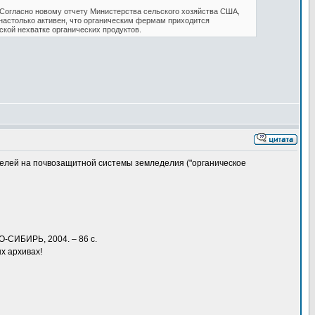
Согласно новому отчету Министерства сельского хозяйства США,
к настолько активен, что органическим фермам приходится
ской нехватке органических продуктов.
ителей на почвозащитной системы земледелия ("органическое
О-СИБИРЬ, 2004. – 86 с.
ых архивах!