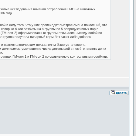
исимые исследования влияния потребления ГМО на животных
06 год).
й в силу того, что у них происходит быстрая смена поколений, что
которые были разбиты на 4 группы по 5 репродуктивных пар в
ья (ГМ-соя-2) сформированные группы отличались между собой по
 группа получала виварный корм без каких либо добавок...
 и патгистологическим показателям было установлено:
м доли самок; уменьшение числа детенышей в помёте, вплоть до их
и.
группах ГМ-соя 1 и ГМ-соя 2 по сравнению с контрольными особями.