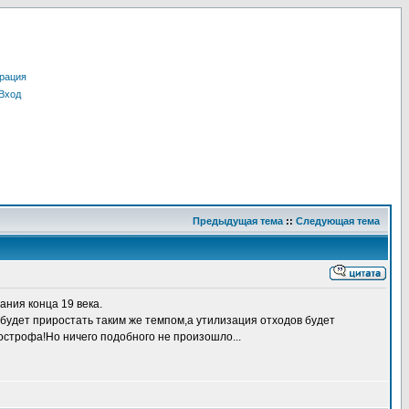
рация
Вход
Предыдущая тема
::
Следующая тема
ания конца 19 века.
 будет приростать таким же темпом,а утилизация отходов будет
тострофа!Но ничего подобного не произошло...