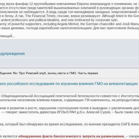
 под звуки фанфар 12 крупнейшими компаниями Европы меморандум о понимании, не зн
тся отсутствие представителей вышеназванных компаний в руководящих органах фон
бизнесменов не наблюдается. А ведь среди топ-менеджеров западных энергокомпаний н
бочку. А так, The Financial Times, похоже, верно резюмирует: Although feted in the German
y ardent professors and political idealists, and now embraced by corporate spin.
 army of powerful supporters, including Angela Merkel, the German chancellor and Josй Manue
вьте ваши денежки, господа еаропейские налогоплательщики. Для вас приготовили бол
ляющей...
едупреждения
щения: Re: Про Римский клуб, конец света и ГМО. Часть первая.
мого российского исследования по изучению влияния ГМО на млекопитающих
о Общенациональной Ассоциацией генетической безопасности совместно с Институтом
ачительном негативном влиянии кормов, содержащих ГМ-компоненты, на репродуктивн
ание в развитии и росте, нарушение соотношения полов в выводках с увеличением до
я, — говорит заместитель директора ИПЭиЭ РАН д.б.н. Алексей Суров. – Было также о
а, который был обнаружен во время исследования, по мнению президента ОАГБ Алек
.
я является
обнаружение факта биологического запрета на размножение
, – гово