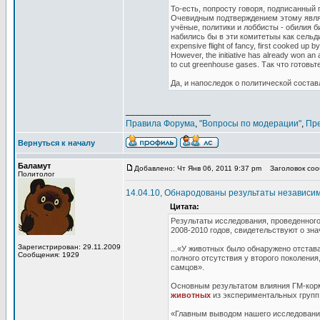
То-есть, попросту говоря, подписанный
Очевидным подтверждением этому являе
учёные, политики и лоббисты - обилия 
набились бы в эти комитетыы как сельди в 
expensive flight of fancy, first cooked up b
However, the initiative has already won an
to cut greenhouse gases. Так что гото
Да, и напоследок о политической состав
_________________
Правила Форума
,
"Вопросы по модерации"
,
Пр
Вернуться к началу
Баламут
Добавлено: Чт Янв 06, 2011 9:37 pm
Заголовок сооб
Политолог
14.04.10, Обнародованы результаты независи
Цитата:
Результаты исследования, проведенног
2008-2010 годов, свидетельствуют о зн
Зарегистрирован: 29.11.2009
...«У животных было обнаружено отстав
Сообщения: 1929
полного отсутствия у второго поколени
самцов».
Основным результатом влияния ГМ-корм
животных
из экспериментальных групп
«Главным выводом нашего исследовани