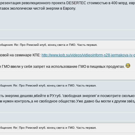
резентация революционного проекта DESERTEC стоимостью в 400 млрд. евро.
вок экологически чистой энергии в Европу.
бщения: Re: Про Римский клуб, конец света и ГМО. Часть первая.
ковой на семинаре КПЕ:
http://www.kob.su/videos/vidieoinform-s28-iermakova-i
 ГМО ввели у себя запрет на использование ГМО в пищевых продуктах.
щения: Re: Про Римский клуб, конец света и ГМО. Часть первая.
ть энергию дешево,вбейте в РУ.туб. 'свободная энергия' и посмотрите скольк
ужен контроль,а не свободное общество.Уже давно бы могли к другим звёзда
щения: Re: Про Римский клуб, конец света и ГМО. Часть первая.