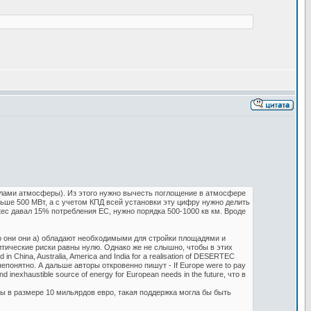
еделами атмосферы). Из этого нужно вычесть поглощение в атмосфере
льше 500 МВт, а с учетом КПД всей установки эту цифру нужно делить
tec давал 15% потребления ЕС, нужно порядка 500-1000 кв км. Вроде
 они они а) обладают необходимыми для стройки площадями и
итические риски равны нулю. Однако же не слышно, чтобы в этих
China, Australia, America and India for a realisation of DESERTEC
 непонятно. А дальше авторы откровенно пишут - If Europe were to pay
and inexhaustible source of energy for European needs in the future, что в
бы в размере 10 мильярдов евро, такая поддержка могла бы быть