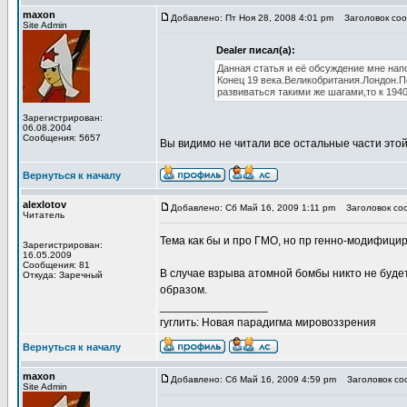
maxon
Добавлено: Пт Ноя 28, 2008 4:01 pm
Заголовок сооб
Site Admin
Dealer писал(а):
Данная статья и её обсуждение мне напо
Конец 19 века.Великобритания.Лондон.П
развиваться такими же шагами,то к 1940
Зарегистрирован:
06.08.2004
Сообщения: 5657
Вы видимо не читали все остальные части этой
Вернуться к началу
alexlotov
Добавлено: Сб Май 16, 2009 1:11 pm
Заголовок сооб
Читатель
Тема как бы и про ГМО, но пр генно-модифици
Зарегистрирован:
16.05.2009
Сообщения: 81
В случае взрыва атомной бомбы никто не будет
Откуда: Заречный
образом.
_________________
гуглить: Новая парадигма мировоззрения
Вернуться к началу
maxon
Добавлено: Сб Май 16, 2009 4:59 pm
Заголовок сооб
Site Admin