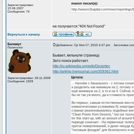
maxon писал(а):
Зарегистрирован:
15.06.2007
http://www.k2kapital.com/news/reportings
Сообщения: 74
не получается:"404 Not Found"
Вернуться к началу
Баламут
Добавлено: Ср Ноя 17, 2010 4:47 pm
Заголовок сооб
Политолог
Бывает, кильнули страницу.
Зато поиск работает.
http://ru.wikipedia.org/wiki/Desertec
http://arkhip.livejournal.com/359362.html
Цитата:
Зарегистрирован: 29.11.2009
Сообщения: 1929
... Начнём с банального - с потока сол
и разделить как минимум на 2, потому ч
ещё минимум на 2, а то и на 4. Сейчас 
бы не так уж много, да и стоимость прое
Во-первых, самым естественным местом
климатическими условиями б) энергодеф
странах реализовывались подобные мегапр
"Clean Power from Deserts," but our res
for this start-up, with an amount of around
перводе означает - На первичные телег
приток пожертвований, и денег некуда 
"посевым фондом" для безопасного и н