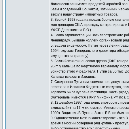
Ломоносов занимался продажей кораблей воен
базы и созданный Собчаком, Путиным и Черкес
ввозу в нашу страну импортных товаров.
3. Весной 1998 года на предвыборную кампани
млн долларов США, проводку контролировали 
УФСБ Десятникова Б.О.).
4. Глава администрации Василеостровского ра
Ленинграду. Бывшие коллеги организовали ряд
5. Будучи вице-мэром, Путин через Ленинград
1994 году зам. Генерального директора объеди
имущества за границу).
6. Балтийская финансовая группа (БФГ, генер
95 гг. у Капыша по нефтяному терминалу Морс
убийство этого учредителя. Путин за 50 тыс. 
Капыша выехал в Израиль.
7. Созданная Путиным, совместно с депутата
перевела в Испанию бюджетные средства, получ
Торвиехо была куплена гостиница. Часть укра
(материалы имеются в КРУ Минфина РФ по г. Са
8. 12 декабря 1997 года джип, в котором с пр
«мигалкой») на 17-м километре Минского шосс
1999). Водитель В.Путина Зыков Б.Б. не был а
9. Одновременно можно констатировать, что В
время в России совершен ряд крупных преступ
либо сотрудничество его с преступниками.