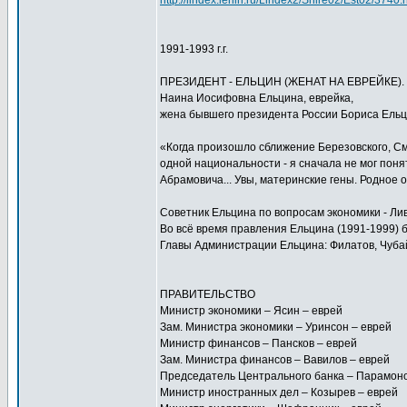
http://lindex.lenin.ru/Lindex2/Shire02/Est02/3740.
1991-1993 г.г.
ПРЕЗИДЕНТ - ЕЛЬЦИН (ЖЕНАТ НА ЕВРЕЙКЕ).
Наина Иосифовна Ельцина, еврейка,
жена бывшего президента России Бориса Ель
«Когда произошло сближение Березовского, См
одной национальности - я сначала не мог поня
Абрамовича... Увы, материнские гены. Родное о
Советник Ельцина по вопросам экономики - Лив
Во всё время правления Ельцина (1991-1999) 
Главы Администрации Ельцина: Филатов, Чубай
ПРАВИТЕЛЬСТВО
Министр экономики – Ясин – еврей
Зам. Министра экономики – Уринсон – еврей
Министр финансов – Пансков – еврей
Зам. Министра финансов – Вавилов – еврей
Председатель Центрального банка – Парамоно
Министр иностранных дел – Козырев – еврей