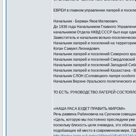
ЕВРЕИ в главном управлении лагерей и посел
Начальник - Берман Яков Матвеевич.
До 1936 года Начальником Главного Управления
начальником Отдела НКВД СССР был еще один 
Заместитель и начальник вольно-поселенческ
Начальник лагерей и поселений на территории
Коган Самуил Леонидович.
Начальник лагерей и поселений Северного кра
Начальник лагерей и поселений Свердловской 
Начальник лагерей и поселений Западной Сиби
Начальник лагерей и поселений Казахстана - 
Начальник СЛОН (Соловецкого лагеря особого 
Начальник Верхне-Уральского политического и
ТО ЕСТЬ: РУКОВОДСТВО ЛАГЕРЕЙ СОСТОЯЛО
«НАША РАСА БУДЕТ ПРАВИТЬ МИРОМ!»
Речь раввина Рабиновича на Срочном совещани
«Цель, которую мы постоянно преследуем уже в
поскольку близость цели очевидна, это обязыв
подобающее ей место в современном мире,