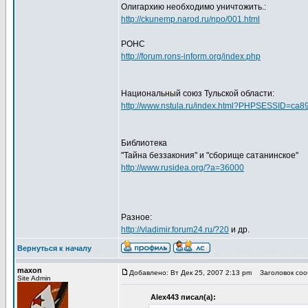
Олигархию необходимо уничтожить.:
http://ckunemp.narod.ru/npo/001.html
РОНС
http://forum.rons-inform.org/index.php
Национальный союз Тульской области:
http://www.nstula.ru/index.html?PHPSESSID=ca
Библиотека
"Тайна беззакония" и "сборище сатанинское"
http://www.rusidea.org/?a=36000
Разное:
http://vladimir.forum24.ru/?20
и др.
Вернуться к началу
maxon
Добавлено: Вт Дек 25, 2007 2:13 pm
Заголовок сооб
Site Admin
Alex443 писал(а):