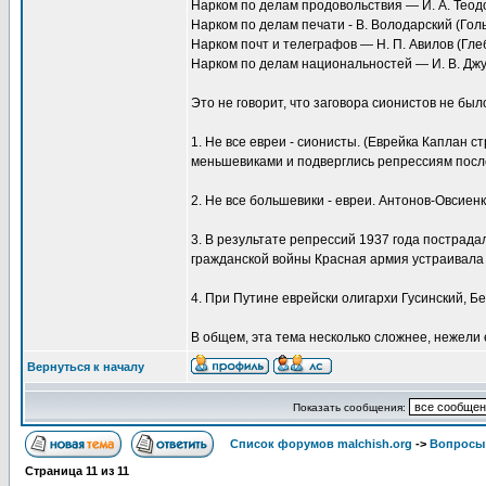
Нарком по делам продовольствия — И. А. Теод
Нарком по делам печати - В. Володарский (Го
Нарком почт и телеграфов — Н. П. Авилов (Гле
Нарком по делам национальностей — И. В. Дж
Это не говорит, что заговора сионистов не бы
1. Не все евреи - сионисты. (Еврейка Каплан 
меньшевиками и подверглись репрессиям посл
2. Не все большевики - евреи. Антонов-Овсиенк
3. В результате репрессий 1937 года пострада
гражданской войны Красная армия устраивала е
4. При Путине еврейски олигархи Гусинский, Б
В общем, эта тема несколько сложнее, нежели
Вернуться к началу
Показать сообщения:
Список форумов malchish.org
->
Вопросы
Страница
11
из
11