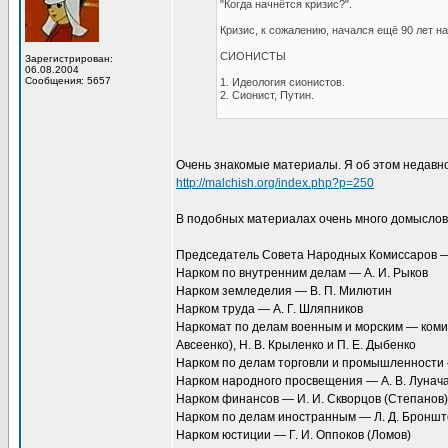
"Когда начнётся кризис?".
Кризис, к сожалению, начался ещё 90 лет наз
СИОНИСТЫ
Зарегистрирован:
06.08.2004
Сообщения: 5657
1. Идеология сионистов.
2. Сионист, Путин.
Очень знакомые материалы. Я об этом недавно
http://malchish.org/index.php?p=250
В подобных материалах очень много домыслов.
Председатель Совета Народных Комиссаров —
Нарком по внутренним делам — А. И. Рыков
Нарком земледелия — В. П. Милютин
Нарком труда — А. Г. Шляпников
Наркомат по делам военным и морским — комите
Авсеенко), Н. В. Крыленко и П. Е. Дыбенко
Нарком по делам торговли и промышленности 
Нарком народного просвещения — А. В. Лунач
Нарком финансов — И. И. Скворцов (Степанов)
Нарком по делам иностранным — Л. Д. Броншт
Нарком юстиции — Г. И. Оппоков (Ломов)