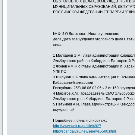
ОБ УГОЛОВНЫХ ДЕЛАХ, ВОЗБУЖДЕННЫХ В 200
МУНИЦИПАЛЬНЫХ ОБРАЗОВАНИЙ, ДЕПУТАТО
РОССИЙСКОЙ ФЕДЕРАЦИИ ОТ ПАРТИИ "ЕДИ
№ Ф.И.О Должность Номер уголовного
дела Дата возбуждения уголовного дела Стат
лица
1 Малкаров Э.М Глава администрации с.лащку
Эльбрусского района Кабардино-Балкарской Рес
2 Фриев Р.М. и.о.главы администрации п. Хаса
УПК РФ
3 Шируков Н.А глава администрации с. Псынаб
Кабардино-Балкарской
Республики 25/3-06 06.02.06 ч.3 ст.160 осужде
4 Макитов Х.М. Председетель СМО Эльбрусског
Эльбрусского р-на Кабардино-Балкарской Респу
5 Петькиев А.И. Глава администрации Кевюдоск
осужденный
Подробнее, полный список см.:
http://www.wek.ru/politic/4927
http://scandaly.ru/news/news5560.html