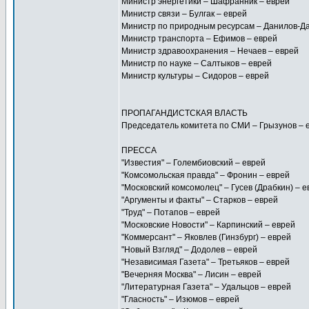
Министр энергетики – Шафранник – еврей
Министр связи – Булгак – еврей
Министр по природным ресурсам – Данилов-Да
Министр транспорта – Ефимов – еврей
Министр здравоохранения – Нечаев – еврей
Министр по науке – Салтыков – еврей
Министр культуры – Сидоров – еврей
ПРОПАГАНДИСТСКАЯ ВЛАСТЬ
Председатель комитета по СМИ – Грызунов – 
ПРЕССА
"Известия" – Голембиовский – еврей
"Комсомольская правда" – Фронин – еврей
"Московский комсомолец" – Гусев (Драбкин) – е
"Аргументы и факты" – Старков – еврей
"Труд" – Потапов – еврей
"Московские Новости" – Карпинский – еврей
"Коммерсант" – Яковлев (Гинзбург) – еврей
"Новый Взгляд" – Додолев – еврей
"Независимая Газета" – Третьяков – еврей
"Вечерняя Москва" – Лисин – еврей
"Литературная Газета" – Удальцов – еврей
"Гласность" – Изюмов – еврей