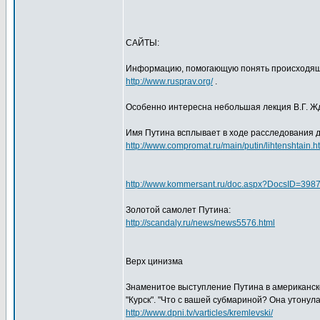
САЙТЫ:
Информацию, помогающую понять происходяще
http://www.rusprav.org/
.
Особенно интересна небольшая лекция В.Г. 
Имя Путина всплывает в ходе расследования 
http://www.compromat.ru/main/putin/lihtenshtain.h
http://www.kommersant.ru/doc.aspx?DocsID=398
Золотой самолет Путина:
http://scandaly.ru/news/news5576.html
Верх цинизма
Знаменитое выступление Путина в американск
"Курск". "Что с вашей субмариной? Она утонула
http://www.dpni.tv/varticles/kremlevski/