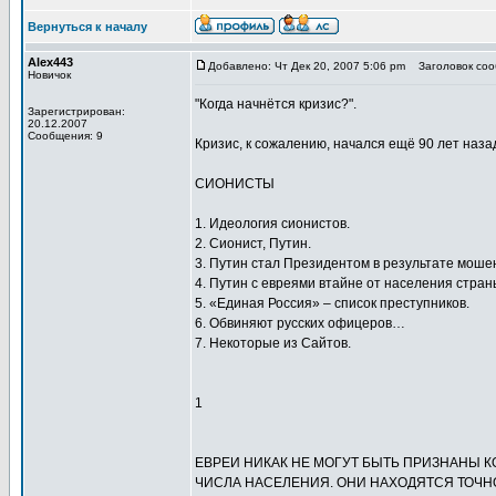
Вернуться к началу
Alex443
Добавлено: Чт Дек 20, 2007 5:06 pm
Заголовок сооб
Новичок
"Когда начнётся кризис?".
Зарегистрирован:
20.12.2007
Сообщения: 9
Кризис, к сожалению, начался ещё 90 лет назад
СИОНИСТЫ
1. Идеология сионистов.
2. Сионист, Путин.
3. Путин стал Президентом в результате моше
4. Путин с евреями втайне от населения стран
5. «Единая Россия» – список преступников.
6. Обвиняют русских офицеров…
7. Некоторые из Сайтов.
1
ЕВРЕИ НИКАК НЕ МОГУТ БЫТЬ ПРИЗНАНЫ К
ЧИСЛА НАСЕЛЕНИЯ. ОНИ НАХОДЯТСЯ ТОЧНО