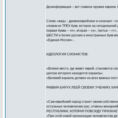
Дезинформация – вот главное оружие евреев. 
Слово «жид» - древнееврейское и означает: «п
словом из ТРЁХ букв, которое на сегодняшний 
первая буква – «п», вторая – «у», третья – «
ШЕСТИ и более русских и иностранных букв мо
«Единая Россия»…
ИДЕОЛОГИЯ СИОНИСТОВ:
«Всякое место, где живет еврей, становится си
центре которого находится израиль».
«Великий израиль должен на всех важных поста
РАВВИН БАРУХ ЛЕЕЙ СВОЕМУ УЧЕНИКУ, КАР
«Сам еврейский народ станет своим собствен
остальных человеческих рас, отмены монар
РЕСПУБЛИКИ, КОТОРАЯ ПОВСЮДУ ПРИЗНАЕТ
«При этой новой организации человечества де