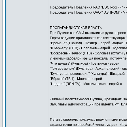
Председатель Правления РАО "ЕЭС России" - Ч
Председатель Правления ОАО "ГАЗПРОМ" - Ми
ПРОПАГАНДИСТСКАЯ ВЛАСТЬ.
При Путине все СМИ оказались в руках евреев.
Евреи-ведущие приглашают соответствующих "э
"Времена" (1 канал) - Познер – еврей. Задача 
"К барьеру" (НТВ) - Соловьёв – еврей. Подличае
"Воскресный вечер" (НТВ) - Соловьёв (кстати
учением - каббалой крыша поехала , потому пе
"Что делать" (Культура) - Третьяков - еврей
"Тем временем" (Культура) - Архангельский - ев
"Культурная революция" (Культура) - Швыдкой -
"Вёрсты" (ТВЦ) - Млечин - еврей
"Неделя" (REN-TV) - Максимовская - еврейка
«Личный политтехнолог Путина, Президент Фо
Зам. главы администрации президента РФ, Вла
Путин с евреями, пользуясь полученными мош
страны точно по еврейской «инструкции»: «Шу