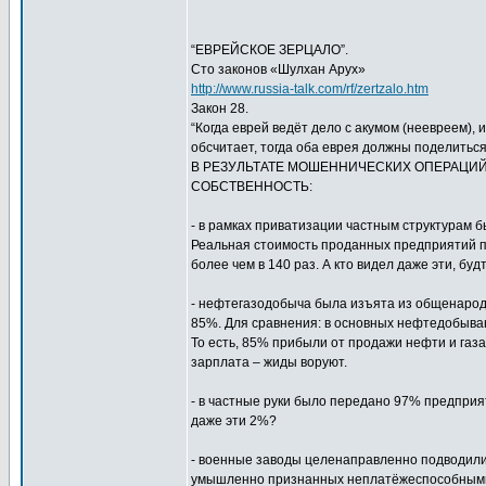
“ЕВРЕЙСКОЕ ЗЕРЦАЛО”.
Сто законов «Шулхан Арух»
http://www.russia-talk.com/rf/zertzalo.htm
Закон 28.
“Когда еврей ведёт дело с акумом (неевреем), и
обсчитает, тогда оба еврея должны поделитьс
В РЕЗУЛЬТАТЕ МОШЕННИЧЕСКИХ ОПЕРАЦИ
СОБСТВЕННОСТЬ:
- в рамках приватизации частным структурам 
Реальная стоимость проданных предприятий п
более чем в 140 раз. А кто видел даже эти, бу
- нефтегазодобыча была изъята из общенаро
85%. Для сравнения: в основных нефтедобываю
То есть, 85% прибыли от продажи нефти и газа
зарплата – жиды воруют.
- в частные руки было передано 97% предприя
даже эти 2%?
- военные заводы целенаправленно подводили
умышленно признанных неплатёжеспособными,