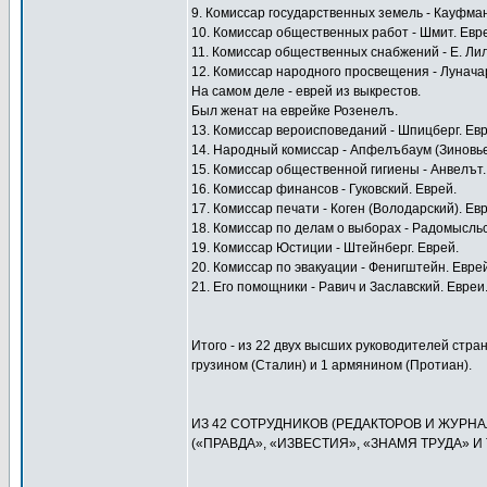
9. Комиссар государственных земель - Кауфман
10. Комиссар общественных работ - Шмит. Евр
11. Комиссар общественных снабжений - Е. Лил
12. Комиссар народного просвещения - Луначар
На самом деле - еврей из выкрестов.
Был женат на еврейке Розенелъ.
13. Комиссар вероисповеданий - Шпицберг. Евр
14. Народный комиссар - Апфелъбаум (Зиновье
15. Комиссар общественной гигиены - Анвелът.
16. Комиссар финансов - Гуковский. Еврей.
17. Комиссар печати - Коген (Володарский). Ев
18. Комиссар по делам о выборах - Радомысльс
19. Комиссар Юстиции - Штейнберг. Еврей.
20. Комиссар по эвакуации - Фенигштейн. Еврей
21. Его помощники - Равич и Заславский. Евреи
Итого - из 22 двух высших руководителей стран
грузином (Сталин) и 1 армянином (Протиан).
ИЗ 42 СОТРУДНИКОВ (РЕДАКТОРОВ И ЖУРН
(«ПРАВДА», «ИЗВЕСТИЯ», «ЗНАМЯ ТРУДА» И