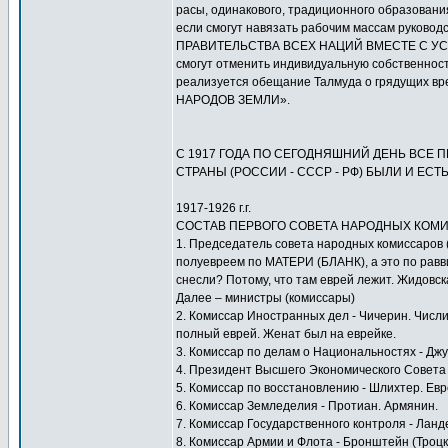
расы, одинакового, традиционного образовани
если смогут навязать рабочим массам руко
ПРАВИТЕЛЬСТВА ВСЕХ НАЦИЙ ВМЕСТЕ С УСТ
смогут отменить индивидуальную собствен
реализуется обещание Талмуда о грядущих
НАРОДОВ ЗЕМЛИ».
С 1917 ГОДА ПО СЕГОДНЯШНИЙ ДЕНЬ ВСЕ 
СТРАНЫ (РОССИИ - СССР - РФ) БЫЛИ И ЕС
1917-1926 г.г.
СОСТАВ ПЕРВОГО СОВЕТА НАРОДНЫХ КОМИ
1. Председатель совета народных комиссаров
полуевреем по МАТЕРИ (БЛАНК), а это по равв
снесли? Потому, что там еврей лежит. Жидовска
Далее – министры (комиссары)
2. Комиссар Иностранных дел - Чичерин. Числит
полный еврей. Женат был на еврейке.
3. Комиссар по делам о Национальностях - Джу
4. Президент Высшего Экономического Совета -
5. Комиссар по восстановлению - Шлихтер. Евр
6. Комиссар Земледелия - Протиан. Армянин.
7. Комиссар Государственного контроля - Ланд
8. Комиссар Армии и Флота - Бронштейн (Троцк