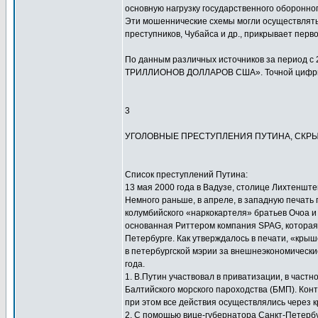
основную нагрузку государственного оборонного 
Эти мошеннические схемы могли осуществлятьс
преступников, Чубайса и др., прикрывает первое
По данным различных источников за период с
ТРИЛЛИОНОВ ДОЛЛАРОВ США». Точной цифры 
3
УГОЛОВНЫЕ ПРЕСТУПЛЕНИЯ ПУТИНА, СКРЫ
Список преступлений Путина:
13 мая 2000 года в Вадузе, столице Лихтеншт
Немного раньше, в апреле, в западную печать
колумбийского «наркокартеля» братьев Очоа и 
основанная Риттером компания SPAG, которая
Петербурге. Как утверждалось в печати, «кры
в петербургской мэрии за внешнеэкономически
года.
1. В.Путин участвовал в приватизации, в частно
Балтийского морского пароходства (БМП). Кон
при этом все действия осуществлялись через 
2. С помощью вице-губернатора Санкт-Петерб