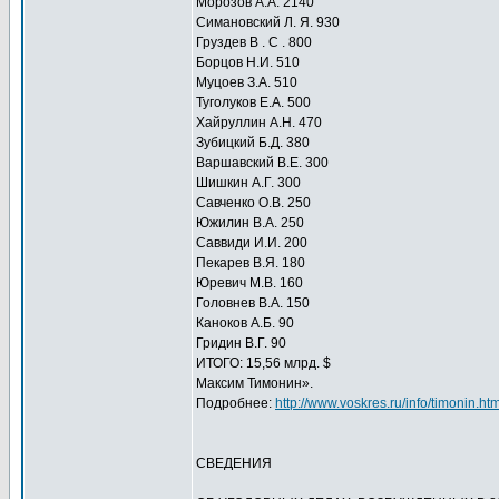
Морозов А.А. 2140
Симановский Л. Я. 930
Груздев B . C . 800
Борцов Н.И. 510
Муцоев З.А. 510
Туголуков Е.А. 500
Хайруллин А.Н. 470
Зубицкий Б.Д. 380
Варшавский В.Е. 300
Шишкин А.Г. 300
Савченко О.В. 250
Южилин В.А. 250
Саввиди И.И. 200
Пекарев В.Я. 180
Юревич М.В. 160
Головнев В.А. 150
Каноков А.Б. 90
Гридин В.Г. 90
ИТОГО: 15,56 млрд. $
Максим Тимонин».
Подробнее:
http://www.voskres.ru/info/timonin.ht
CВЕДЕНИЯ