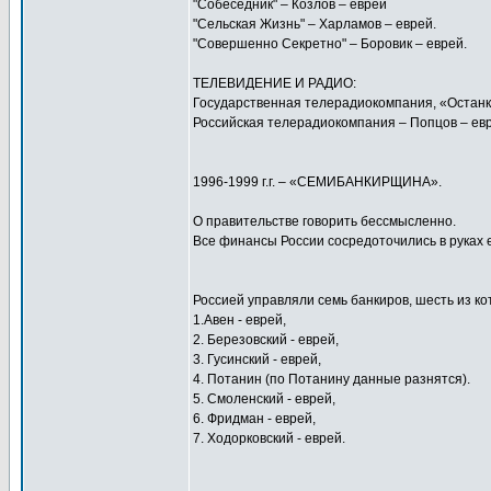
"Собеседник" – Козлов – еврей
"Сельская Жизнь" – Харламов – еврей.
"Совершенно Секретно" – Боровик – еврей.
ТЕЛЕВИДЕНИЕ И РАДИО:
Государственная телерадиокомпания, «Останки
Российская телерадиокомпания – Попцов – ев
1996-1999 г.г. – «СЕМИБАНКИРЩИНА».
О правительстве говорить бессмысленно.
Все финансы России сосредоточились в руках 
Россией управляли семь банкиров, шесть из ко
1.Авен - еврей,
2. Березовский - еврей,
3. Гусинский - еврей,
4. Потанин (по Потанину данные разнятся).
5. Смоленский - еврей,
6. Фридман - еврей,
7. Ходорковский - еврей.