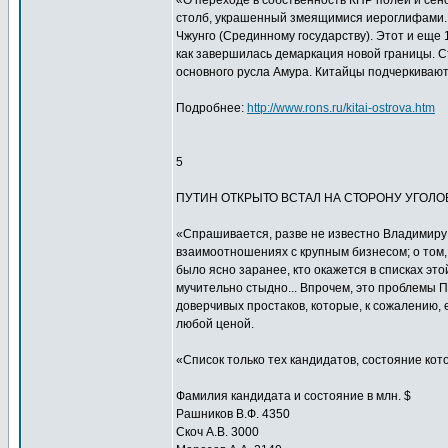
«О переходе в собственность КНР полей и сен
столб, украшенный змеящимися иероглифами. В
Чжунго (Срединному государству). Этот и еще 
как завершилась демаркация новой границы. С
основного русла Амура. Китайцы подчеркивают,
Подробнее:
http://www.rons.ru/kitai-ostrova.htm
5
ПУТИН ОТКРЫТО ВСТАЛ НА СТОРОНУ УГОЛО
«Спрашивается, разве не известно Владимиру
взаимоотношениях с крупным бизнесом; о 
было ясно заранее, кто окажется в списках это
мучительно стыдно... Впрочем, это проблемы Пу
доверчивых простаков, которые, к сожалению, 
любой ценой.
«Список только тех кандидатов, состояние кот
Фамилия кандидата и состояние в млн. $
Рашников В.Ф. 4350
Скоч А.В. 3000