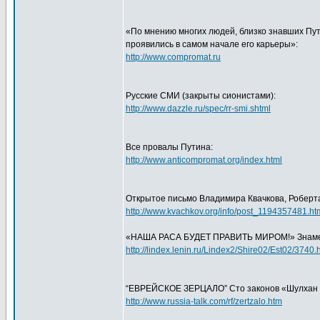
«По мнению многих людей, близко знавших Пу
проявились в самом начале его карьеры»:
http://www.compromat.ru
Русские СМИ (закрыты сионистами):
http://www.dazzle.ru/spec/rr-smi.shtml
Все провалы Путина:
http://www.anticompromat.org/index.html
Открытое письмо Владимира Квачкова, Роберт
http://www.kvachkov.org/info/post_1194357481.ht
«НАША РАСА БУДЕТ ПРАВИТЬ МИРОМ!» Знамен
http://lindex.lenin.ru/Lindex2/Shire02/Est02/3740.
“ЕВРЕЙСКОЕ ЗЕРЦАЛО” Сто законов «Шулхан 
http://www.russia-talk.com/rf/zertzalo.htm